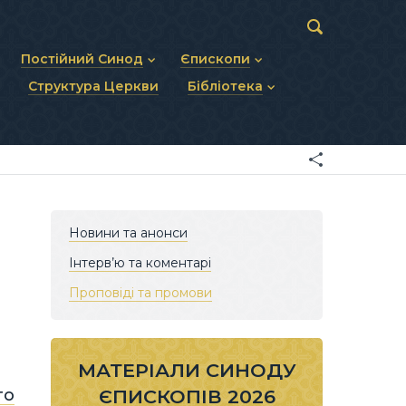
Постійний Синод
Єпископи
Структура Церкви
Бібліотека
пів
Статут Постійного Синоду
Діючі єпископи
ископів
Персональний склад
Єпископи-ємерити
Документи
ну тему
Минулі склади
Усопші єпископи
Фоторепортажі
я Св. Духа
Відеоматеріали
Матеріали Синодів
Партикулярне право УГКЦ
Новини та анонси
Інтерв’ю та коментарі
Проповіді та промови
МАТЕРІАЛИ СИНОДУ
го
ЄПИСКОПІВ 2026