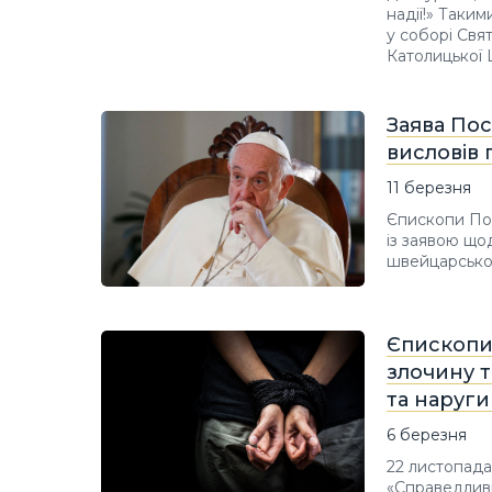
надії!» Таки
у соборі Свя
Католицької
Заява По
висловів
11 березня
Єпископи Пос
із заявою що
швейцарськом
Єпископи
злочину т
та наруги
6 березня
22 листопада
«Справедливі