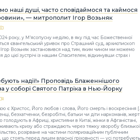
о наші душі, часто сповідаймося та каймося
ровини», — митрополит Ігор Возьняк
024 року, у М’ясопусну неділю, в яку під час Божественної
ається євангельський уривок про Страшний суд, архиєпископ
 Ігор Возьняк застановився над тим, яким чином ми можемо
 до цієї зустрічі із нашим Спасителем, відкинувши страх і
ебують надії!» Проповідь Блаженнішого
а у соборі Святого Патріка в Нью-Йорку
ю є Христос, Його любов і слова, Його смерть і воскресіння […
нці, безхатченки, безробітні, батьки чи діти наркоманів, жер
що голодують в Африці, християни в Китаї, жінки в Афганістані,
ереживають кризу або страждають через тяжку хворобу близької
ільство, розірване на частини поляризаційним публічним
і, що стоять перед лицем власної гріховності — усі потребують