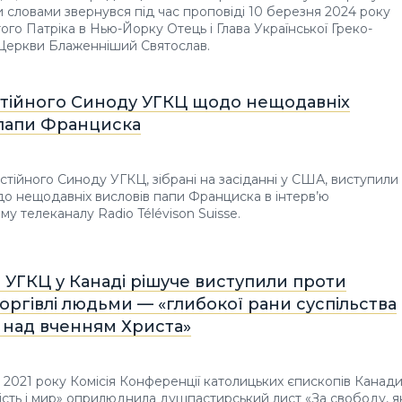
ми словами звернувся під час проповіді 10 березня 2024 року
того Патріка в Нью-Йорку Отець і Глава Української Греко-
 Церкви Блаженніший Святослав.
стійного Синоду УГКЦ щодо нещодавніх
 папи Франциска
тійного Синоду УГКЦ, зібрані на засіданні у США, виступили
до нещодавніх висловів папи Франциска в інтерв’ю
у телеканалу Radio Télévison Suisse.
 УГКЦ у Канаді рішуче виступили проти
оргівлі людьми — «глибокої рани суспільства
 над вченням Христа»
 2021 року Комісія Конференції католицьких єпископів Канад
сть і мир» оприлюднила душпастирський лист «За свободу, я