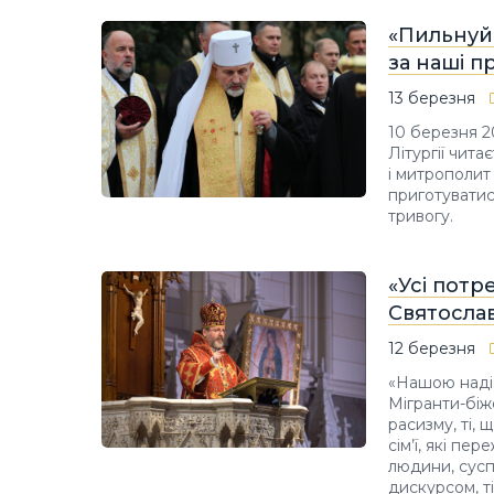
«Пильнуйм
за наші п
13 березня
10 березня 2
Літургії чит
і митрополит
приготуватися
тривогу.
«Усі потр
Святослав
12 березня
«Нашою надіє
Мігранти-біже
расизму, ті, 
сім’ї, які п
людини, сусп
дискурсом, т