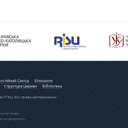
остійний Синод
Єпископи
Структура Церкви
Бібліотека
в УГКЦ. Всі права застережено.
аполегливо
я на джерело.