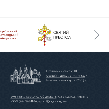
Офіційний сайт УГКЦ
Офіційні документи УГКЦ
Інтерактивна карта УГКЦ
вул. Микільсько-Слобідська, 5
, Київ 02002, Україна
+380 (44) 541-11-14
,
synod@ugcc.org.ua