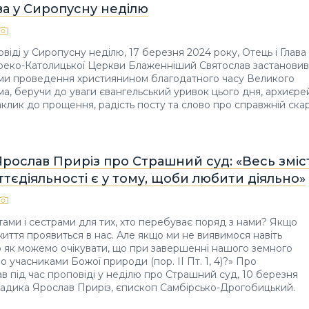
ва у Сиропусну неділю
овіді у Сиропусну неділю, 17 березня 2024 року, Отець і Глава
Греко-Католицької Церкви Блаженніший Святослав застанови
ми проведення християнином благодатного часу Великого
ма, беручи до уваги євангельський уривок цього дня, архиєре
клик до прощення, радість посту та слово про справжній ска
рослав Приріз про Страшний суд: «Весь зміс
тєдіяльності є у тому, щоби любити діяльно»
тами і сестрами для тих, хто перебуває поряд з нами? Якщо
 життя проявиться в нас. Але якщо ми не виявимося навіть
 як можемо очікувати, що при завершенні нашого земного
о учасниками Божої природи (пор. ІІ Пт. 1, 4)?» Про
в під час проповіді у неділю про Страшний суд, 10 березня
ладика Ярослав Приріз, єпископ Самбірсько-Дрогобицький.