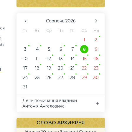
Серпень
2026
вся
Пн
Вт
Ср
Чт
Пт
Сб
Нд
й
1
2
рб
3
4
5
6
7
8
9
10
11
12
13
14
15
16
17
18
19
20
21
22
23
т
24
25
26
27
28
29
30
31
День поминання владики
Антонія Ангеловича
СЛОВО АРХИЄРЕЯ
Неділя 10-та по Зісланні Святого