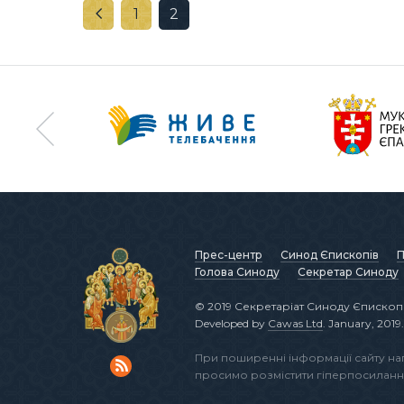
1
2
Прес-центр
Синод Єпископів
П
Голова Синоду
Секретар Синоду
© 2019 Секретаріат Синоду Єпископі
Developed by
Cawas Ltd
. January, 2019.
При поширенні інформації сайту н
просимо розмістити гіперпосиланн