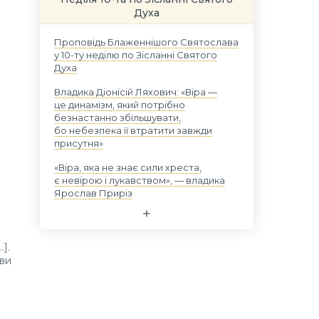
Духа
Проповідь Блаженнішого Святослава
у 10-ту неділю по Зісланні Святого
Духа
Владика Діонісій Ляхович: «Віра —
це динамізм, який потрібно
безнастанно збільшувати,
бо небезпека її втратити завжди
присутня»
«Віра, яка не знає сили хреста,
є невірою і лукавством», — владика
Ярослав Приріз
].
тви