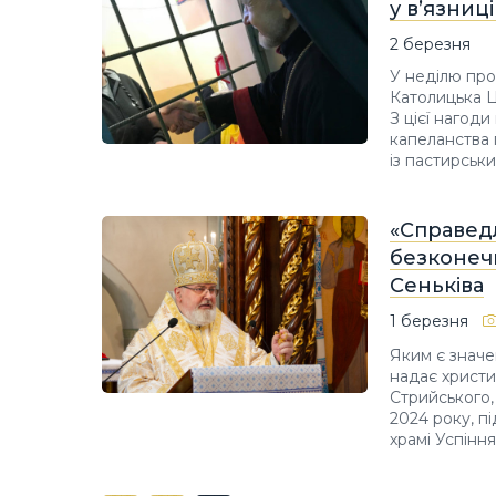
у в’язниц
2 березня
У неділю про
Католицька Ц
З цієї нагод
капеланства 
із пастирськ
«Справедл
безконеч
Сеньківа
1 березня
Яким є значе
надає христи
Стрийського,
2024 року, п
храмі Успінн