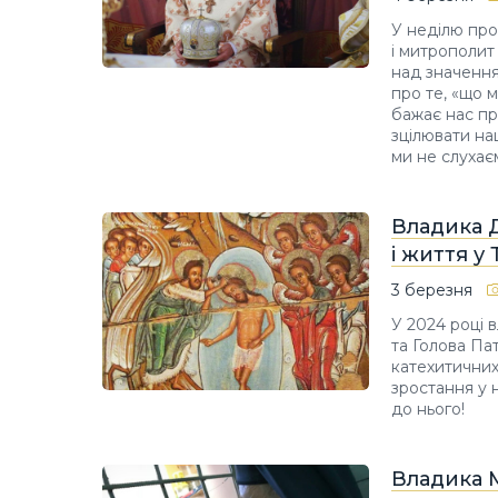
У неділю про
і митрополит
над значенням
про те, «що 
бажає нас пр
зцілювати наш
ми не слухає
Владика 
і життя у 
3 березня
У 2024 році 
та Голова Па
катехитичних
зростання у 
до нього!
Владика М