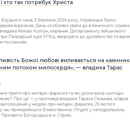
і і хто так потребує Христа
 Блудного сина, 3 березня 2024 року, Українська Греко-
ерква відзначає День особливої уваги до в’язничного служінн
и владика Михаїл Колтун, керівник Департаменту військового
при Патріаршій курії УГКЦ, звернувся до духовенства та вірн
им посланням.
ивість Божої любові виливається на каянник
ним потоком милосердя», — владика Тарас
ння притчі про митаря і фарисея та які уроки вона сьогодні
янам? Про це — у проповіді владики Тараса Сеньківа, єпарха
 виголошеній у неділю про митаря і фарисея, 25 лютого
ід час Архиєрейської Божественної Літургії у катедральному
я Пресвятої Богородиці в м. Стрию.