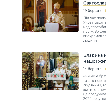
Святосла
19 березня
Під час проп
Української 
над способа
посту. Зокре
виокремив за
людини.
Владика Я
нашої жит
14 березня
«Чи ми є бра
так, то нове
людяними, то
життя станем
це роздумува
2024 року, в