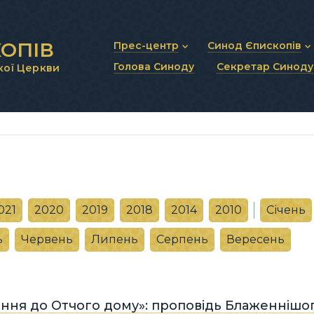
ОПІВ
Прес-центр
Синод Єпископів
Голова Синоду
Секретар Синоду
кої Церкви
Новини та анонси
Статут Синоду Єписко
Інтерв’ю та коментарі
Регламент Синоду Єп
Проповіді та промови
Положення про Голов
Молитовне прикликанн
Синодальні органи
Секретаріат Синоду
Контактна інформація
021
2020
2019
2018
2014
2010
Січень
ь
Червень
Липень
Серпень
Вересень
ння до Отчого дому»: проповідь Блаженнішо