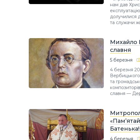
нам дав Хрис
експлуатацію
долучилися д
та служачи ж
Михайло 
славня
5 березня
4 березня 20
Вербицького 
та громадськ
композиторів
славня — Дер
Митрополи
«Пам’ята
Батенька!
4 березня