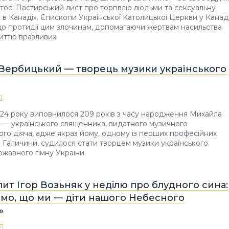
тос: Пастирський лист про торгівлю людьми та сексуальну
 в Канаді». Єпископи Української Католицької Церкви у Канад
о протидії цим злочинам, допомагаючи жертвам насильства
иттю вразливих.
Вербицький — творець музики українського
24 року виповнилося 209 років з часу народження Михайла
— українського священника, видатного музичного
ого діяча, адже якраз йому, одному із перших професійних
 Галичини, судилося стати творцем музики українського
жавного гімну України.
т Ігор Возьняк у неділю про блудного сина:
ймо, що ми — діти нашого Небесного
»