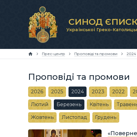
СИНОД ЄПИСК
Української Греко-Католиць
Прес-центр
Проповіді та промови
2024
Проповіді та промови
2026
2025
2024
2023
2022
2
Лютий
Березень
Квітень
Травен
Жовтень
Листопад
Грудень
«Поверне