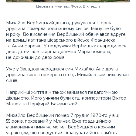
Церква в Млинах. Фото: Вікіпедія
Михайло Вербицький двічі одружувався. Перша
дружина померла коли їхньому синові Івану не було
й року. До висвячення Вербицький обвінчався вдруге
на доньці капітана цісарського війська Франциска
та Анни Баронів. У подружжя Вербицьких народилося
двоє дітей, але старша донечка Марія померла,
не доживши до двох років.
Уже у Завадові народився син Михайло. Але друга
дружина також померла і отець Михайло сам виховував
синів.
Наприкінці життя він також займався педагогічною
діяльністю. Його учнями були отці-композитори Віктор
Матюк та Порфирій Бажанський.
Михайло Вербицький помер 7 грудня 1870-го у віці
55 років, похований у Млинах. Вже традиційною
є виконання гімну на могилі Вербицького кожним
українцем, що навідується вшанувати його пам’ять.