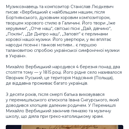
Музикознавець та композитор Станіслав Людкевич
писав: «Вербицький є найбільшим нашим, після
Бортнянського, духовним хоровим композитором,
творцем хорового стилю в Галичині. Його твори „Іже
херувими“, „Отче наш“, світські пісні „Дай, дівчино“,
„Поклін“, „Де Дніпро наш“, „Заповіт“ є перлинами
хорової нашої музики. Його увертюри, у які вплітає
народні пісенні і танкові мотиви… є першою
талановитою спробою української симфонічної музики
в Україні».
Михайло Вербицький народився 4 березня понад два
століття тому — у 1815 році. Його рідне село називалося
Яворник Руський, це територія Надсяння (Польща),
де віддавна проживає багато українців.
З десяти років, після смерті батька виховувався
у перемишльського єпископа Івана Снігурського, який
доводився хлопцеві далеким родичем. У Перемишлі
Михайло Вербицький закінчив гімназію та музичну
школу, що діяла при греко-католицькому храмі.