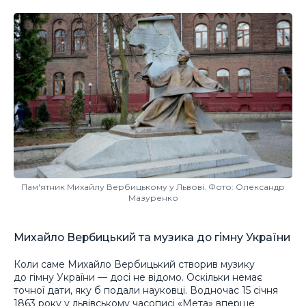
Пам'ятник Михайлу Вербицькому у Львові. Фото: Олександр
Мазуренко
Михайло Вербицький та музика до гімну України
Коли саме Михайло Вербицький створив музику
до гімну України — досі не відомо. Оскільки немає
точної дати, яку б подали науковці. Водночас 15 січня
1863 року у львівському часописі «Мета» вперше