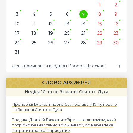
1
2
3
4
5
6
7
8
9
10
11
12
13
14
15
16
17
18
19
20
21
22
23
24
25
26
27
28
29
30
31
День поминання владики Роберта Москаля
СЛОВО АРХИЄРЕЯ
Неділя 10-та по Зісланні Святого Духа
Проповідь Блаженнішого Святослава у 10-ту неділю
по Зісланні Святого Духа
Владика Діонісій Ляхович: «Віра — це динамізм, який
потрібно безнастанно збільшувати, бо небезпека
її втратити завжди присутня»