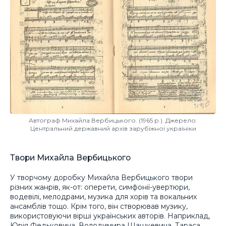
Автограф Михайла Вербицького. (1965 р.). Джерело:
Центральний державний архів зарубіжної україніки
Твори Михайла Вербицького
У творчому доробку Михайла Вербицького твори
різних жанрів, як-от: оперети, симфонії-увертюри,
водевілі, мелодрами, музика для хорів та вокальних
ансамблів тощо. Крім того, він створював музику,
використовуючи вірші українських авторів. Наприклад,
Юрія Федьковича, Володимира Шашкевича, Тараса