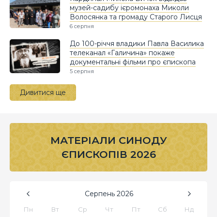
музей-садибу ієромонаха Миколи
Волосянка та громаду Старого Лисця
6 серпня
До 100-річчя владики Павла Василика
телеканал «Галичина» покаже
документальні фільми про єпископа
5 серпня
Дивитися ще
МАТЕРІАЛИ СИНОДУ
ЄПИСКОПІВ 2026
Серпень
2026
Пн
Вт
Ср
Чт
Пт
Сб
Нд