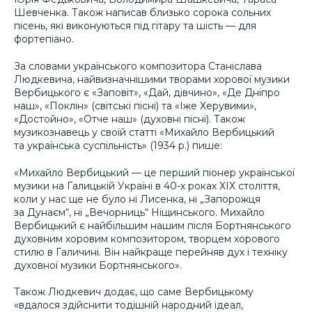
Шевченка. Також написав близько сорока сольних
пісень, які виконуються під гітару та шість — для
фортепіано.
За словами українського композитора Станіслава
Людкевича, найвизначнішими творами хорової музики
Вербицького є «Заповіт», «Дай, дівчино», «Де Дніпро
наш», «Поклін» (світські пісні) та «Іже Херувими»,
«Достойно», «Отче наш» (духовні пісні). Також
музикознавець у своїй статті «Михайло Вербицький
та українська суспільність» (1934 р.) пише
:
«Михайло Вербицький — це перший піонер української
музики на Галицькій Україні в 40-х роках ХІХ століття,
коли у нас ще не було ні Лисенка, ні „Запорожця
за Дунаєм“, ні „Вечорниць“ Ніщинського. Михайло
Вербицький є найбільшим нашим після Бортнянського
духовним хоровим композитором, творцем хорового
стилю в Галичині. Він найкраще перейняв дух і техніку
духовної музики Бортнянського».
Також Людкевич додає, що саме Вербицькому
«вдалося здійснити тодішній народний ідеал,