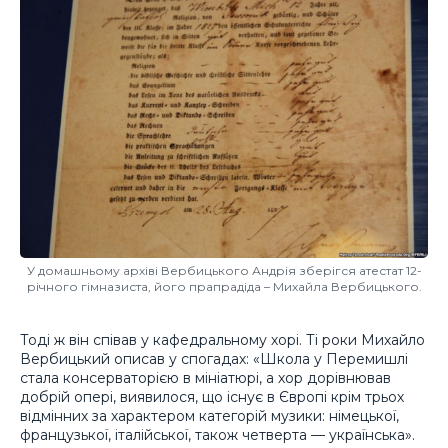
У домашньому архіві Вербицького Андрія зберігся атестат 12-
річного гімназиста, його прапрадіда – Михайла Вербицького.
Тоді ж він співав у кафедральному хорі. Ті роки Михайло
Вербицький описав у спогадах: «Школа у Перемишлі
стала консерваторією в мініатюрі, а хор дорівнював
добрій опері, виявилося, що існує в Європі крім трьох
відмінних за характером категорій музики: німецької,
французької, італійської, також четверта — українська».