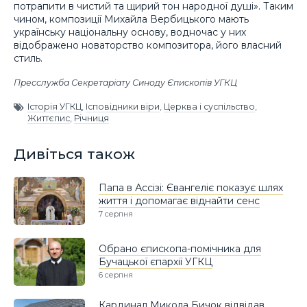
потрапити в чистий та щирий тон народної душі»
.
Таким
чином
,
композиції Михайла Вербицького мають
українську національну основу, водночас у них
відображено новаторство композитора, його власний
стиль.
Пресслужба Секретаріату Синоду Єпископів УГКЦ
Історія УГКЦ
,
Ісповідники віри
,
Церква і суспільство
,
Життєпис
,
Річниця
Дивіться також
Папа в Ассізі: Євангеліє показує шлях
життя і допомагає віднайти сенс
7 серпня
Обрано єпископа-помічника для
Бучацької єпархії УГКЦ
6 серпня
Кардинал Микола Бичок відвідав