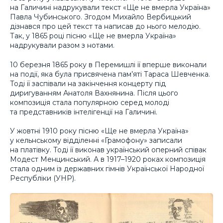
на Галичині надрукували текст «Ще не вмерла Україна»
Павла Чубинського. Згодом Михайло Вербицький
дізнався про цей текст та написав до нього мелодію.
Так, у 1865 році пісню «Ще не вмерла Україна»
надрукували разом з нотами.
10 березня 1865 року в Перемишлі її вперше виконали
на події, яка була присвячена пам’яті Тараса Шевченка.
Тоді її заспівали на закінчення концерту під
диригуванням Анатоля Вахнянина. Після цього
композиція стала популярною серед молоді
та представників інтелігенції на Галичині.
У жовтні 1910 року пісню «Ще не вмерла Україна»
у кельнському відділенні «Грамофону» записали
на платівку. Тоді її виконав український оперний співак
Модест Менцинський. А в 1917–1920 роках композиція
стала одним із державних гімнів Української Народної
Республіки (УНР).