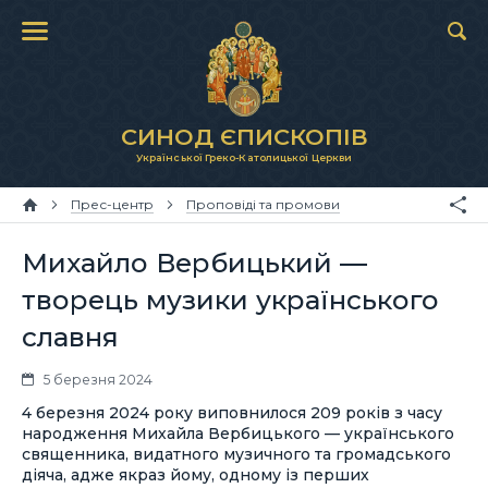
СИНОД ЄПИСКОПІВ
Української Греко-Католицької Церкви
Прес-центр
Проповіді та промови
Михайло Вербицький —
творець музики українського
славня
5 березня 2024
4 березня 2024 року виповнилося 209 років з часу
народження Михайла Вербицького — українського
священника, видатного музичного та громадського
діяча, адже якраз йому, одному із перших