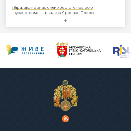
«Віра, яка не знає сили хреста, є невірою
і лукавством», — владика Ярослав Приріз