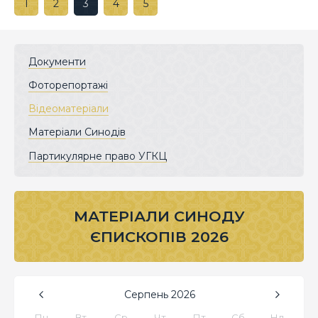
1
2
3
4
5
Документи
Фоторепортажі
Відеоматеріали
Матеріали Синодів
Партикулярне право УГКЦ
МАТЕРІАЛИ СИНОДУ
ЄПИСКОПІВ 2026
Серпень
2026
Пн
Вт
Ср
Чт
Пт
Сб
Нд