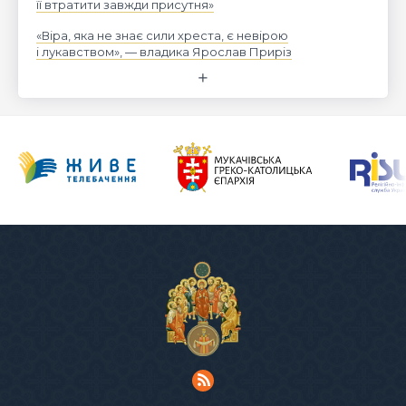
її втратити завжди присутня»
«Віра, яка не знає сили хреста, є невірою
і лукавством», — владика Ярослав Приріз