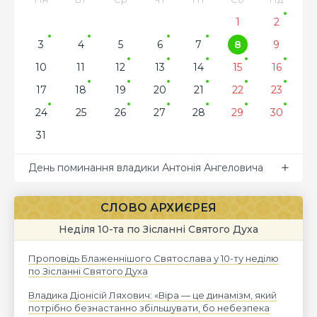
1
2
3
4
5
6
7
8
9
10
11
12
13
14
15
16
17
18
19
20
21
22
23
24
25
26
27
28
29
30
31
День поминання владики Антонія Ангеловича
СЛОВО АРХИЄРЕЯ
Неділя 10-та по Зісланні Святого Духа
Проповідь Блаженнішого Святослава у 10-ту неділю
по Зісланні Святого Духа
Владика Діонісій Ляхович: «Віра — це динамізм, який
потрібно безнастанно збільшувати, бо небезпека