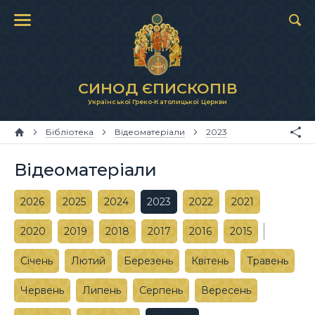
СИНОД ЄПИСКОПІВ
Української Греко-Католицької Церкви
Бібліотека
Відеоматеріали
2023
Відеоматеріали
2026
2025
2024
2023
2022
2021
2020
2019
2018
2017
2016
2015
Січень
Лютий
Березень
Квітень
Травень
Червень
Липень
Серпень
Вересень