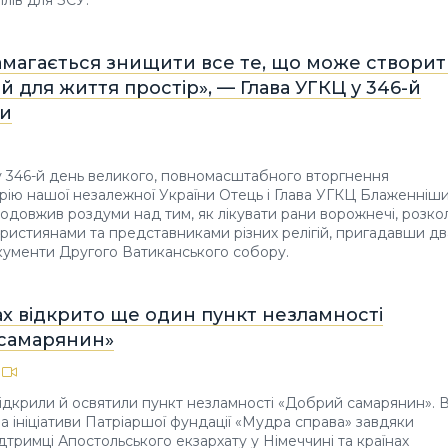
ілів для ЗСУ.
амагається знищити все те, що може створи
 для життя простір», — Глава УГКЦ у 346-й
ни
у 346-й день великого, повномасштабного вторгнення
рію нашої незалежної України Отець і Глава УГКЦ Блаженніш
одовжив роздуми над тим, як лікувати рани ворожнечі, розкол
ж християнами та представниками різних релігій, пригадавши дв
кументи Другого Ватиканського cобору.
х відкрито ще один пункт незламності
самарянин»
ідкрили й освятили пункт незламності «Добрий самарянин». В
а ініціативи Патріаршої фундації «Мудра справа» завдяки
ідтримці Апостольського екзархату у Німеччині та країнах