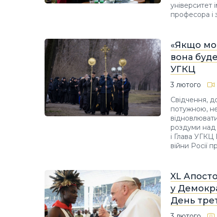
університет і
професора і 
«Якщо мон
вона буд
УГКЦ
3 лютого
Свідчення, д
потужною, не
відновлювати
роздуми над 
і Глава УГКЦ
війни Росії п
XL Апост
у Демокра
День тре
3 лютого