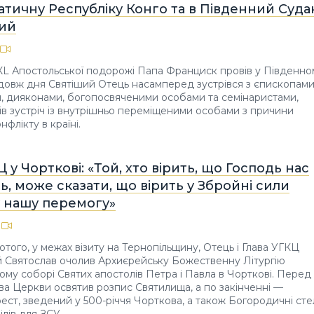
тичну Республіку Конго та в Південний Суда
тий
XL Апостольської подорожі Папа Франциск провів у Південно
довж дня Святіший Отець насамперед зустрівся з єпископами
, дияконами, богопосвяченими особами та семінаристами,
вів зустріч із внутрішньо переміщеними особами з причини
флікту в країні.
Ц у Чорткові: «Той, хто вірить, що Господь нас
, може сказати, що вірить у Збройні сили
у нашу перемогу»
ютого, у межах візиту на Тернопільщину, Отець і Глава УГКЦ
 Святослав очолив Архиєрейську Божественну Літургію
ому соборі Святих апостолів Петра і Павла в Чорткові. Перед
ава Церкви освятив розпис Святилища, а по закінченні —
ест, зведений у 500-річчя Чорткова, а також Богородичні сте