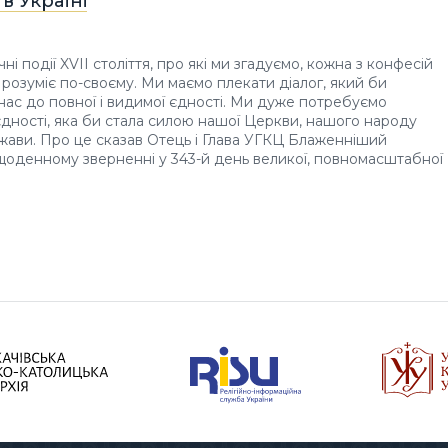
в Україні
чні події XVII століття, про які ми згадуємо, кожна з конфесій
і розуміє по-своєму. Ми маємо плекати діалог, який би
ас до повної і видимої єдності. Ми дуже потребуємо
єдності, яка би стала силою нашої Церкви, нашого народу
жави. Про це сказав Отець і Глава УГКЦ Блаженніший
щоденному зверненні у 343-й день великої, повномасштабної