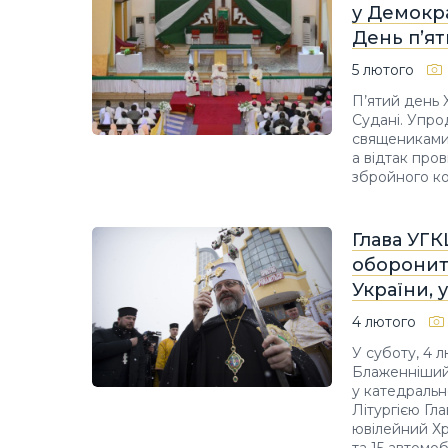
у Демокра
День п’я
5 лютого
П’ятий день 
Судані. Упро
священиками
а відтак про
збройного кон
Глава УГК
оборонить
України, 
4 лютого
У суботу, 4 л
Блаженніший
у катедральн
Літургією Гл
ювілейний Хр