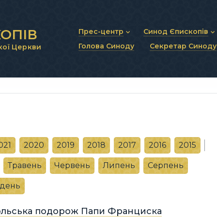
ОПІВ
Прес-центр
Синод Єпископів
Голова Синоду
Секретар Синоду
кої Церкви
Новини та анонси
Статут Синоду Єписко
Інтерв’ю та коментарі
Регламент Синоду Єп
Проповіді та промови
Положення про Голов
Молитовне прикликанн
Синодальні органи
Секретаріат Синоду
Контактна інформація
021
2020
2019
2018
2017
2016
2015
Травень
Червень
Липень
Серпень
удень
ольська подорож Папи Франциска