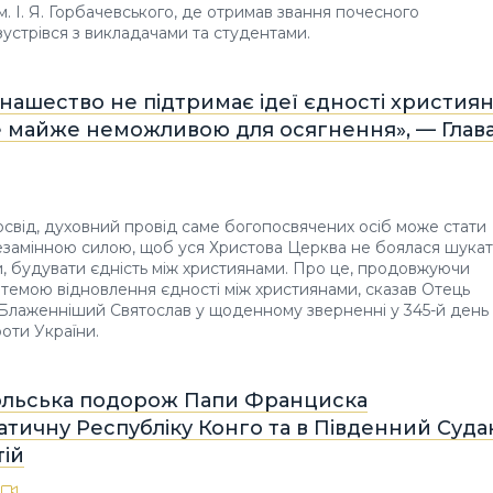
м. І. Я. Горбачевського, де отримав звання почесного
зустрівся з викладачами та студентами.
ашество не підтримає ідеї єдності християн
е майже неможливою для осягнення», — Глав
освід, духовний провід саме богопосвячених осіб може стати
замінною силою, щоб уся Христова Церква не боялася шукат
, будувати єдність між християнами. Про це, продовжуючи
темою відновлення єдності між християнами, сказав Отець
 Блаженніший Святослав у щоденному зверненні у 345-й день
роти України.
ольська подорож Папи Франциска
тичну Республіку Конго та в Південний Суда
тій