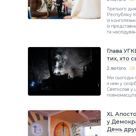
Третього дн
Республіку К
із конголезь
із представн
та наслідуван
Глава УГК
тих, хто 
2 лютого
Ми сьогодні 
з ним у скор
Святослав у 
повномасштаб
XL Апост
у Демокра
День дру