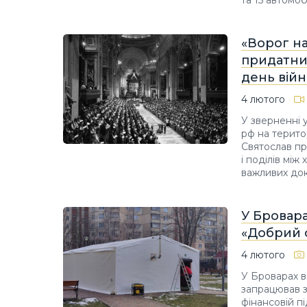
та 15 автомоб
«Ворог н
придатний
день вій
4 лютого
У зверненні 
рф на терито
Святослав пр
і поділів мі
важливих до
У Бровара
«Добрий 
4 лютого
У Броварах в
запрацював з
фінансовій п