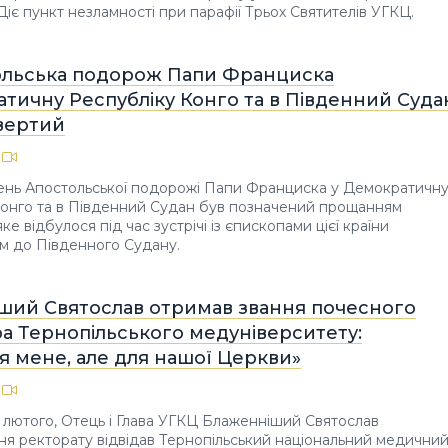
 Діє пункт незламності при парафії Трьох Святителів УГКЦ.
ольська подорож Папи Франциска
тичну Республіку Конго та в Південний Суда
вертий
ень Апостольської подорожі Папи Франциска у Демократичн
Конго та в Південний Судан був позначений прощанням
яке відбулося під час зустрічі із єпископами цієї країни
м до Південного Судану.
ший Святослав отримав звання почесного
а Тернопільського медуніверситету:
я мене, але для нашої Церкви»
3 лютого, Отець і Глава УГКЦ Блаженніший Святослав
я ректорату відвідав Тернопільський національний медични