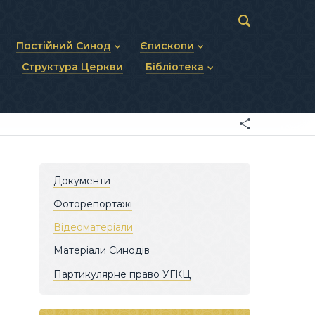
Постійний Синод
Єпископи
Структура Церкви
Бібліотека
пів
Статут Постійного Синоду
Діючі єпископи
ископів
Персональний склад
Єпископи-ємерити
Документи
ну тему
Минулі склади
Усопші єпископи
Фоторепортажі
я Св. Духа
Відеоматеріали
Матеріали Синодів
Партикулярне право УГКЦ
Документи
Фоторепортажі
Відеоматеріали
Матеріали Синодів
Партикулярне право УГКЦ