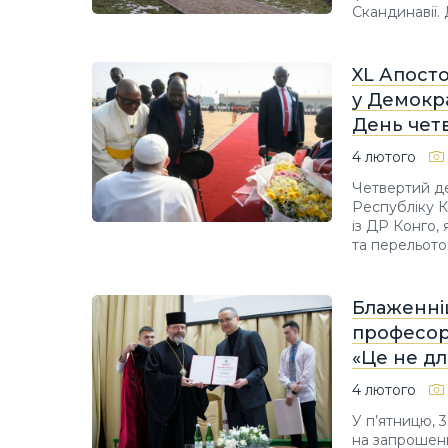
Скандинавії.
XL Апост
у Демокра
День чет
4 лютого
Четвертий д
Республіку 
із ДР Конго, 
та перельото
Блаженні
професор
«Це не дл
4 лютого
У п’ятницю, 
на запрошенн