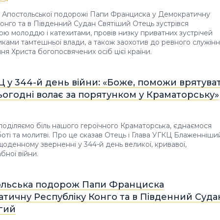
я Апостольської подорожі Папи Франциска у Демократичну
онго та в Південний Судан Святіший Отець зустрівся
кою молоддю і катехитами, провів низку приватних зустрічей
иками тамтешньої влади, а також заохотив до ревного служін
ня Христа богопосвячених осіб цієї країни.
Ц у 344-й день війни: «Боже, поможи врятува
сьогодні волає за порятунком у Краматорську»
поділяємо біль нашого героїчного Краматорська, єднаємося
боті та молитві. Про це сказав Отець і Глава УГКЦ Блаженніши
щоденному зверненні у 344-й день великої, кривавої,
ної війни.
ольська подорож Папи Франциска
тичну Республіку Конго та в Південний Суда
гий