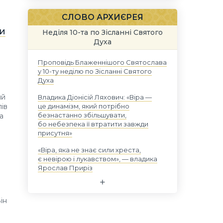
СЛОВО АРХИЄРЕЯ
ти
Неділя 10-та по Зісланні Святого
Духа
Проповідь Блаженнішого Святослава
у 10-ту неділю по Зісланні Святого
Духа
ий
Владика Діонісій Ляхович: «Віра —
це динамізм, який потрібно
ів
безнастанно збільшувати,
а
бо небезпека її втратити завжди
присутня»
«Віра, яка не знає сили хреста,
є невірою і лукавством», — владика
Ярослав Приріз
ін