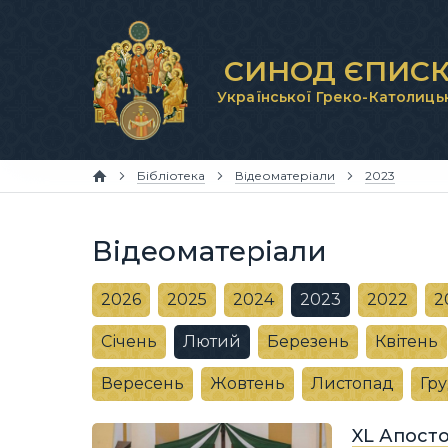
СИНОД ЄПИСК
Української Греко-Католиць
Бібліотека
Відеоматеріали
2023
Відеоматеріали
2026
2025
2024
2023
2022
2
Січень
Лютий
Березень
Квітень
Вересень
Жовтень
Листопад
Гр
XL Апост