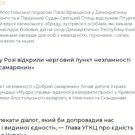
 Апостольської подорожі Папи Франциска у Демократичну
онго та в Південний Судан Святіший Отець відслужив Літургі
й версії латинського обряду, зустрівся з особами, які зазнали
внаслідок бойових дій на сході Демократичної Республіці Кон
вниками закладів для осіб з інвалідністю, глухонімих і сліпих,
казою та інших.
 Розі відкрили черговий пункт незламності
самарянин»
т незламності «Добрий самарянин» почав діяти в Україні.
ундації «Мудра справа» вдалося реалізувати проєкт у Кривом
римки Апостольського екзархату в Німеччині та Скандинавії.
екати діалог, який би допровадив нас
 і видимої єдності», — Глава УГКЦ про єдність