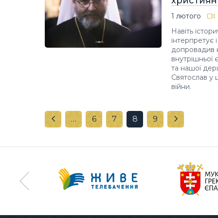
християн 
1 лютого
Навіть істори
інтерпретує 
допровадив н
внутрішньої 
та нашої дер
Святослав у 
війни.
…
6
7
8
9