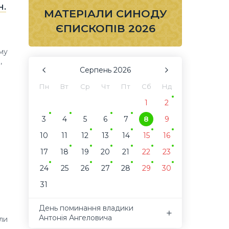
н.
МАТЕРІАЛИ СИНОДУ
ЄПИСКОПІВ 2026
му
,
Серпень
2026
Пн
Вт
Ср
Чт
Пт
Сб
Нд
1
2
3
4
5
6
7
8
9
10
11
12
13
14
15
16
17
18
19
20
21
22
23
24
25
26
27
28
29
30
31
День поминання владики
Антонія Ангеловича
ли