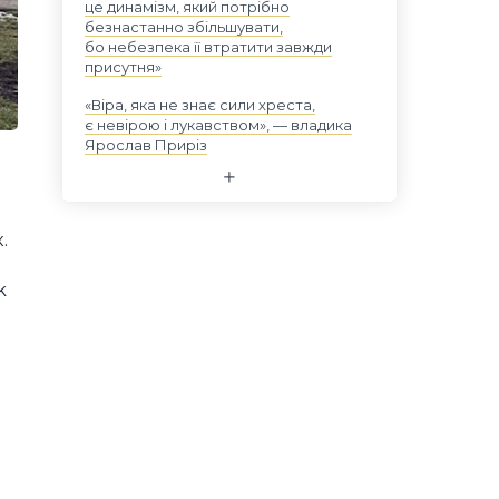
це динамізм, який потрібно
безнастанно збільшувати,
бо небезпека її втратити завжди
присутня»
«Віра, яка не знає сили хреста,
є невірою і лукавством», — владика
Ярослав Приріз
.
k