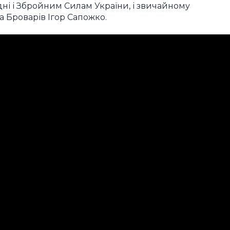
ні і Збройним Силам України, і звичайному
 Броварів Ігор Сапожко.