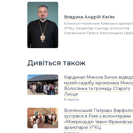
Владика Андрій Хім’як
Єпископ-помічник Київської архиєпа
УГКЦ, Секретар Синоду Єпископів
Української Греко-Католицької Цер
Дивіться також
Кардинал Микола Бичок відвід
музей-садибу ієромонаха Мико
Волосянка та громаду Старого
Лисця
6 серпня
Вселенський Патріарх Варфоло
зустрівся в Римі з волонтерами
«Мізерікордії» Івано-Франківськ
архиєпархії УГКЦ
6 серпня