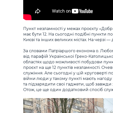
Пункт незламності у межах проєкту «Добр
має бути 12. На сьогодні подібні пункти по
Києві та інших великих містах. На черзі —
За словами Патріаршого економа о. Любом
від парафій Української Греко-Католицьк
областях щодо можливості побудови пункті
проєкт на ще 12 пунктів незламності. Оч
служіння. Але сьогодні у цій круговерті по
війни люди у такому пункті мають нагоду з
та підзарядити свої гаджети, щоб завжди 
Отож, це ще один додатковий спосіб слу