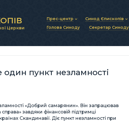
ОПІВ
Прес-центр
Синод Єпископів
Голова Синоду
Секретар Синоду
кої Церкви
Новини та анонси
Статут Синоду Єписко
Інтерв’ю та коментарі
Регламент Синоду Єп
Проповіді та промови
Положення про Голов
Молитовне прикликанн
Синодальні органи
Секретаріат Синоду
Контактна інформація
е один пункт незламності
езламності «Добрий самарянин». Він запрацював
а справа» завдяки фінансовій підтримці
країнах Скандинавії. Діє пункт незламності при