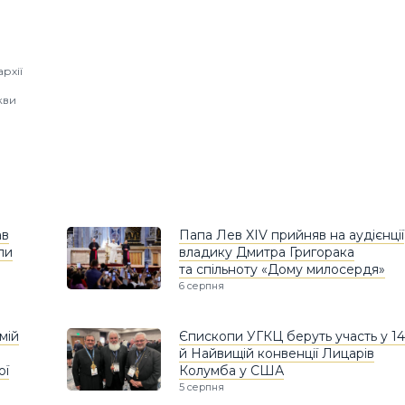
рхії
кви
ав
Папа Лев XIV прийняв на аудієнції
ли
владику Дмитра Григорака
та спільноту «Дому милосердя»
6 серпня
мій
Єпископи УГКЦ беруть участь у 14
й Найвищій конвенції Лицарів
ої
Колумба у США
5 серпня