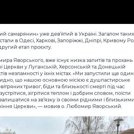
ий самарянин» уже дев’ятий в Україні. Загалом таких
стали в Одесі, Харкові, Запоріжжі, Дніпрі, Кривому Роз
 другий етап проєкту.
ира Яворського, вже існує низка запитів та прохань
ої Церкви у Луганській, Херсонській та Донецькій
в незламності у їхніх містах. «Ми запустили ще один
евидно, що нашою основною місією є душпастирське
вітряних тривог, біди та близькості смерті під час
устрітися, зігрітися теплом і добрим словом, поїсти
залишатися на зв’язку із своїми рідними і близькими
жіння Церкви», — мовив о. Любомир Яворський.