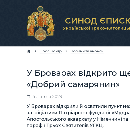
СИНОД ЄПИСК
Української Греко-Католиць
Прес-центр
Новини та анонси
У Броварах відкрито щ
«Добрий самарянин»
4 лютого 2023
У Броварах відкрили й освятили пункт н
за ініціативи Патріаршої фундації «Мудр
Апостольського екзархату у Німеччині та 
парафії Трьох Святителів УГКЦ.