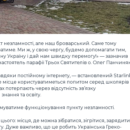
т незламності, але наш броварський. Саме тому
атиме. Ми ж, у свою чергу, будемо допомагати тим,
ну Україну і дай нам швидку перемогу!» — зазначив
настоятель парафії Трьох Святителів о. Олег Панчиняк
вдяки постійному інтернету, — встановлений Starlin
е місце користуватиметься попитом серед школярів
ах потерпають через відсутність зв’язку
знання та освіту.
имуватиме функціонування пункту незламності.
ього: місця, де можна зібратися, зігрітися, зарядити
ту. Дуже важливо, що це робить Українська Греко-