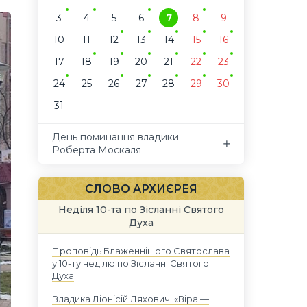
3
4
5
6
7
8
9
10
11
12
13
14
15
16
17
18
19
20
21
22
23
24
25
26
27
28
29
30
31
День поминання владики
Роберта Москаля
СЛОВО АРХИЄРЕЯ
Неділя 10-та по Зісланні Святого
Духа
Проповідь Блаженнішого Святослава
у 10-ту неділю по Зісланні Святого
Духа
Владика Діонісій Ляхович: «Віра —