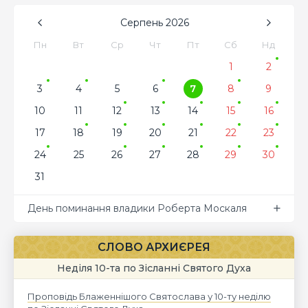
Серпень
2026
Пн
Вт
Ср
Чт
Пт
Сб
Нд
1
2
3
4
5
6
7
8
9
10
11
12
13
14
15
16
17
18
19
20
21
22
23
24
25
26
27
28
29
30
31
День поминання владики Роберта Москаля
СЛОВО АРХИЄРЕЯ
Неділя 10-та по Зісланні Святого Духа
Проповідь Блаженнішого Святослава у 10-ту неділю