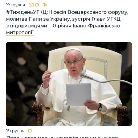
19 грудня
#ТижденьУГКЦ: ІІ сесія Всецерковного форуму,
молитва Папи за Україну, зустріч Глави УГКЦ
з підприємцями і 10-річчя Івано-Франківської
митрополії
15 грудня