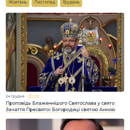
Жовтень
Листопад
Грудень
24 грудня
Проповідь Блаженнішого Святослава у свято
Зачаття Пресвятої Богородиці святою Анною