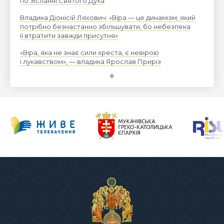
по Зісланні Святого Духа
Владика Діонісій Ляхович: «Віра — це динамізм, який
потрібно безнастанно збільшувати, бо небезпека
її втратити завжди присутня»
«Віра, яка не знає сили хреста, є невірою
і лукавством», — владика Ярослав Приріз