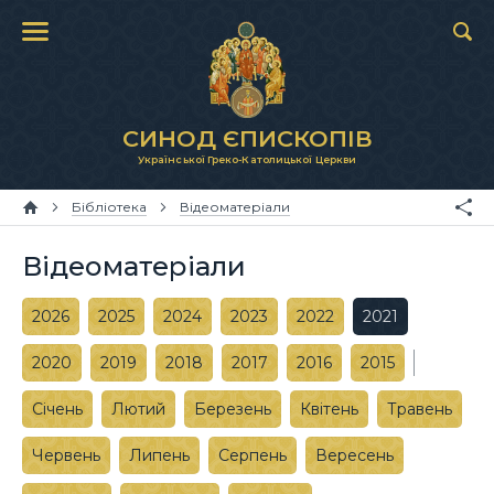
СИНОД ЄПИСКОПІВ
Української Греко-Католицької Церкви
Бібліотека
Відеоматеріали
Відеоматеріали
2026
2025
2024
2023
2022
2021
2020
2019
2018
2017
2016
2015
Січень
Лютий
Березень
Квітень
Травень
Червень
Липень
Серпень
Вересень