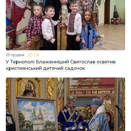
23 грудня
У Тернополі Блаженніший Святослав освятив
християнський дитячий садочок