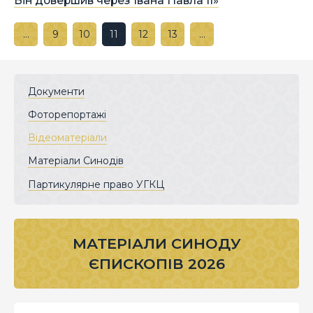
Він довершив через Івана Павла ІІ»
…
9
10
11
12
13
…
Документи
Фоторепортажі
Відеоматеріали
Матеріали Синодів
Партикулярне право УГКЦ
МАТЕРІАЛИ СИНОДУ
ЄПИСКОПІВ 2026