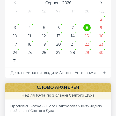
Серпень
2026
Пн
Вт
Ср
Чт
Пт
Сб
Нд
1
2
3
4
5
6
7
8
9
10
11
12
13
14
15
16
17
18
19
20
21
22
23
24
25
26
27
28
29
30
31
День поминання владики Антонія Ангеловича
СЛОВО АРХИЄРЕЯ
Неділя 10-та по Зісланні Святого Духа
Проповідь Блаженнішого Святослава у 10-ту неділю
по Зісланні Святого Духа