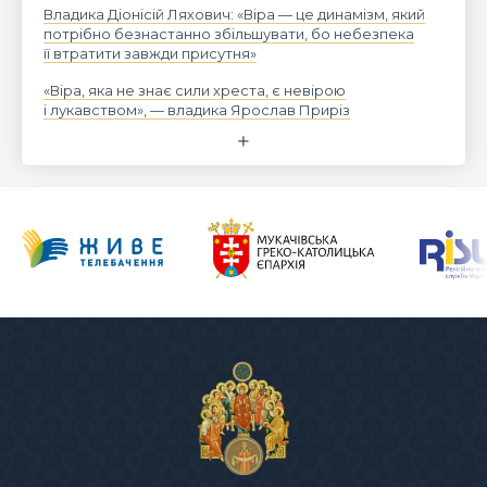
Владика Діонісій Ляхович: «Віра — це динамізм, який
потрібно безнастанно збільшувати, бо небезпека
її втратити завжди присутня»
«Віра, яка не знає сили хреста, є невірою
і лукавством», — владика Ярослав Приріз