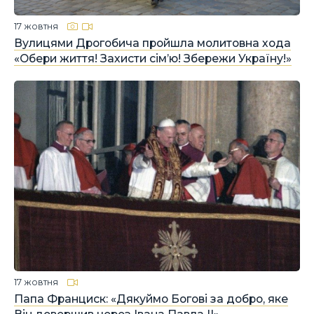
17 жовтня
Вулицями Дрогобича пройшла молитовна хода
«Обери життя! Захисти сім’ю! Збережи Україну!»
17 жовтня
Папа Франциск: «Дякуймо Богові за добро, яке