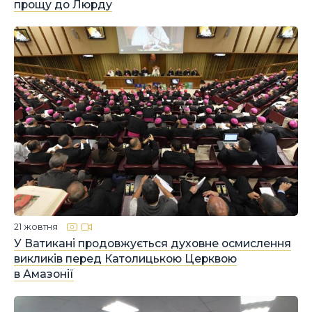
прощу до Люрду
21 жовтня
У Ватикані продовжується духовне осмислення
викликів перед Католицькою Церквою
в Амазонії