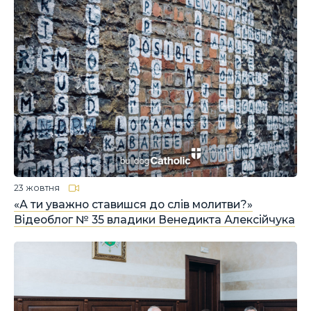
23 жовтня
«А ти уважно ставишся до слів молитви?»
Відеоблог № 35 владики Венедикта Алексійчука