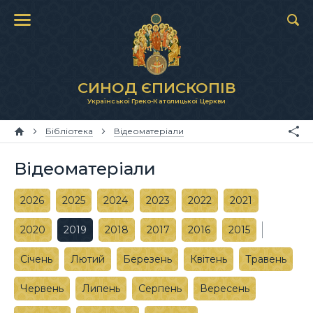
СИНОД ЄПИСКОПІВ
Української Греко-Католицької Церкви
Бібліотека
Відеоматеріали
Відеоматеріали
2026
2025
2024
2023
2022
2021
2020
2019
2018
2017
2016
2015
Січень
Лютий
Березень
Квітень
Травень
Червень
Липень
Серпень
Вересень