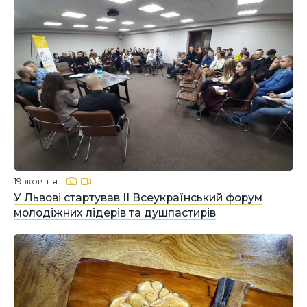
19 жовтня
У Львові стартував ІІ Всеукраїнський форум
молодіжних лідерів та душпастирів