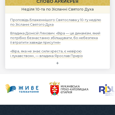
СЛОВО АРХИЄРЕЯ
Неділя 10-та по Зісланні Святого Духа
Проповідь Блаженнішого Святослава у 10-ту неділю
по Зісланні Святого Духа
Владика Діонісій Ляхович: «Віра — це динамізм, який
потрібно безнастанно збільшувати, бо небезпека
її втратити завжди присутня»
«Віра, яка не знає сили хреста, є невірою
і лукавством», — владика Ярослав Приріз