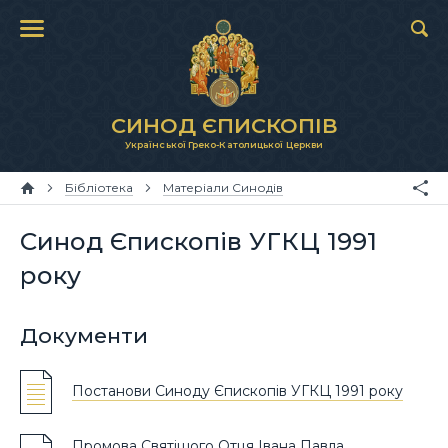
СИНОД ЄПИСКОПІВ
Української Греко-Католицької Церкви
Бібліотека
Матеріали Синодів
Синод Єпископів УГКЦ 1991
року
Документи
Постанови Синоду Єпископів УГКЦ 1991 року
Промова Святішого Отця Івана Павла