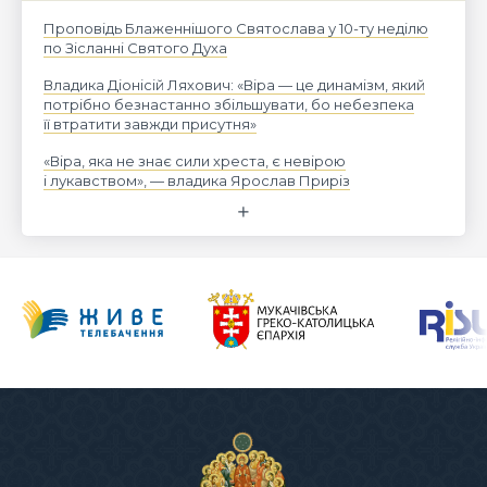
Проповідь Блаженнішого Святослава у 10-ту неділю
по Зісланні Святого Духа
Владика Діонісій Ляхович: «Віра — це динамізм, який
потрібно безнастанно збільшувати, бо небезпека
її втратити завжди присутня»
«Віра, яка не знає сили хреста, є невірою
і лукавством», — владика Ярослав Приріз