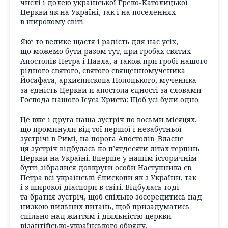
числі і долею української Греко-Католицької
Церкви як на Україні, так і на поселеннях
в широкому світі.
Яке то велике щастя і радість для нас усіх,
що можемо бути разом тут, при гробах святих
Апостолів Петра і Павла, а також при гробі нашого
рідного святого, святого священномученика
Йосафата, архиєпископа Полоцького, мученика
за єдність Церкви й апостола єдності за словами
Господа нашого Іcyca Христа: Щоб усі були одно.
Це вже і друга наша зустріч по восьми місяцях,
що проминули від тої першої і незабутньої
зустрічі в Римі, на порога Апостолів. Власне
ця зустріч відбулась по п’ятдесяти літах терпінь
Церкви на Україні. Вперше у нашім історичнім
бутті зібралися довкруги особи Наступника св.
Петра всі українські Єпископи як з України, так
і з широкої діаспори в світі. Відбулась тоді
та братня зустріч, щоб спільно зосередитись над
низкою пильних питань, щоб призадуматись
спільно над життям і діяльністю церкви
візантійсько-українського обряду.