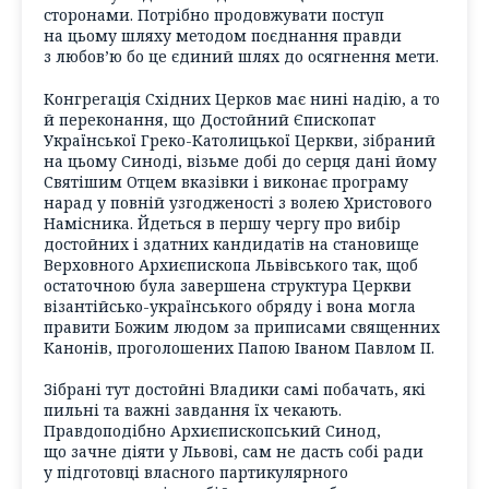
сторонами. Потрібно продовжувати поступ
на цьому шляху методом поєднання правди
з любов’ю бо це єдиний шлях до осягнення мети.
Конгрегація Східних Церков має нині надію, а то
й переконання, що Достойний Єпископат
Української Греко-Католицької Церкви, зібраний
на цьому Синоді, візьме добі до серця дані йому
Святішим Отцем вказівки і виконає програму
нарад у повній узгодженості з волею Христового
Намісника. Йдеться в першу чергу про вибір
достойних і здатних кандидатів на становище
Верховного Архиєпископа Львівського так, щоб
остаточною була завершена структура Церкви
візантійсько-українського обряду і вона могла
правити Божим людом за приписами священних
Канонів, проголошених Папою Іваном Павлом ІІ.
Зібрані тут достойні Владики самі побачать, які
пильні та важні завдання їх чекають.
Правдоподібно Архиєпископський Синод,
що зачне діяти у Львові, сам не дасть собі ради
у підготовці власного партикулярного