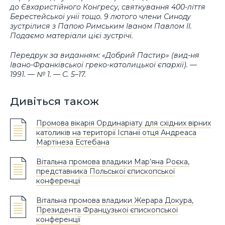
до Євхаристійного Конгресу, святкування 400-ліття
Берестейської унії тощо. 9 лютого члени Синоду
зустрілися з Папою Римським Іваном Павлом ІІ.
Подаємо матеріали цієї зустрічі.
Передрук за виданням: «Добрий Пастир» (вид-ня
Івано-Франківської греко-католицької єпархії). —
1991. — № 1. — С. 5–17.
Дивіться також
Промова вікарія Ординаріату для східних вірних
католиків на території Іспанії отця Андреаса
Мартінеза Естебана
Вітальна промова владики Мар’яна Роєка,
представника Польської єпископської
конференції
Вітальна промова владики Жерара Докура,
Президента Французької єпископської
конференції