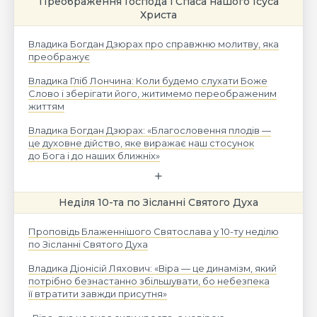
Преображення Господа і Спаса нашого Ісуса
Христа
Владика Богдан Дзюрах про справжню молитву, яка
преображує
Владика Гліб Лончина: Коли будемо слухати Боже
Слово і зберігати його, житимемо переображеним
життям
Владика Богдан Дзюрах: «Благословення плодів —
це духовне дійство, яке виражає наш стосунок
до Бога і до наших ближніх»
Неділя 10-та по Зісланні Святого Духа
Проповідь Блаженнішого Святослава у 10-ту неділю
по Зісланні Святого Духа
Владика Діонісій Ляхович: «Віра — це динамізм, який
потрібно безнастанно збільшувати, бо небезпека
її втратити завжди присутня»