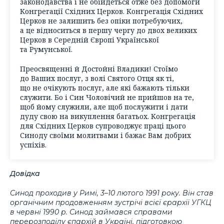
законодавства і не обійдеться отже без допомоги
Конгрегації Східних Церков. Конгрегація Східних
Церков не залишить без опіки потребуючих,
а це відноситься в першу чергу до двох великих
Церков в Середній Європі Української
та Румунської.
Преосвященні й Достойні Владики! Стоїмо
до Ваших послуг, з волі Святого Отця як ті,
що не очікують послуг, але які бажають тільки
служити. Бо і Син Чоловічий не прийшов на те,
щоб йому служили, але щоб послужити і дати
дуду свою на викуплення багатьох. Конгрегація
для Східних Церков супроводжує праці цього
Синоду своїми молитвами і бажає Вам добрих
успіхів.
Довідка
Cинод проходив у Римі, 3–10 лютого 1991 року. Він став
органічним продовженням зустрічі всієї єрархії УГКЦ
в червні 1990 р. Синод займався справами
перерозподілу єпархій в Україні, підготовкою