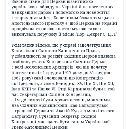
Законів стане для Церкви візантійсько-
українського обряду на Україні й на поселеннях
найкращим даром і допомогою на нове життя
і творчу діяльність. Бо великим бажанням цього
Апостольського Престолу є, щоб Церква на Україні
процвітала та новою апостольською силою
виконувала доручену її місію /Пор. Декрет С, Ц., І/.
Усім також відоме, що у справі започаткування
Кодифікації Східного Канонічного Права,
у дбайливості за розквіт Східних Церков виявила
особливу участь Конгрегація Східних Церков
з волі Вселенських Архиєреїв, які від початку
її існування (з 1 грудня 1917 року до 31 грудня
1967 року) самі очолювали цю Конгрегацію
як Префекти, а саме: Венедикт XV, Пій XI, Пій XІІ,
Іван ХХІІІ та Павло VІ. Отці Кардинали були в той
час Секретарями Східної Конгрегації,
а їм до помочі були Архиєпископи, між якими
два Східних Архієпископи: Ісая Пападопульос
з грецької Церкви та Акакій Кусса з мелхітського
Патріархату. Сучасний Секретар Східної
Конгрегації має щастя бути сином Української
Греко-Католицької Церкви.