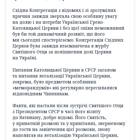
Східна Конгрегація з відомих і зі зрозумілих
причин завжди звертала свою особливу увагу
на долю і на потреби Української Греко-
Католицької Церкви і без цієї опіки неможливий
був би той динамічний розквіт, що його
ми сьогодні спостерігаємо. Конгрегація Східних
Церков була завжди втаємничена в журбу
Святішого Отця за поліпшення долі Церкви
на Україні.
Питання Католицької Церкви в СPCP загалом
та питання легалізації Української Церкви,
зокрема, було предметом особливих
«меморандумів» які регулярно пересилалися
відповідним Чинникам.
Факти, які настали після зустрічі Святішого Отця
з Президентом СРСР в часі його візиту
до Ватикану, добре відомі. Його Святість,
у приватній розмові та у привітанні, зверненому
до гостя на закінчення цієї розмови, знову
наполягав на легалізацію Української Церкви,