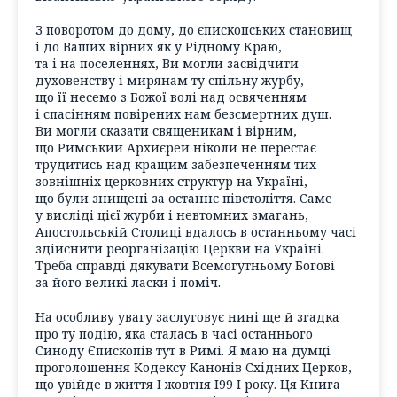
З поворотом до дому, до єпископських становищ
і до Ваших вірних як у Рідному Краю,
та і на поселеннях, Ви могли засвідчити
духовенству і мирянам ту спільну журбу,
що її несемо з Божої волі над освяченням
і спасінням повірених нам безсмертних душ.
Ви могли сказати священикам і вірним,
що Римський Архиєрей ніколи не перестає
трудитись над кращим забезпеченням тих
зовнішніх церковних структур на Україні,
що були знищені за останнє півстоліття. Саме
у висліді цієї журби і невтомних змагань,
Апостольській Столиці вдалось в останньому часі
здійснити реорганізацію Церкви на Україні.
Треба справді дякувати Всемогутньому Богові
за його великі ласки і поміч.
На особливу увагу заслуговує нині ще й згадка
про ту подію, яка сталась в часі останнього
Синоду Єпископів тут в Римі. Я маю на думці
проголошення Кодексу Канонів Східних Церков,
що увійде в життя І жовтня І99 І року. Ця Книга