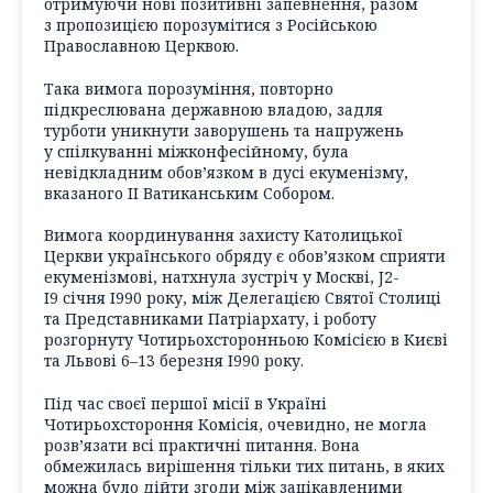
отримуючи нові позитивні запевнення, разом
з пропозицією порозумітися з Російською
Православною Церквою.
Така вимога порозуміння, повторно
підкреслювана державною владою, задля
турботи уникнути заворушень та напружень
у спілкуванні міжконфесійному, була
невідкладним обов’язком в дусі екуменізму,
вказаного II Ватиканським Собором.
Вимога координування захисту Католицької
Церкви українського обряду є обов’язком сприяти
екуменізмові, натхнула зустріч у Москві, J2-
I9 січня І990 року, між Делегацією Святої Столиці
та Представниками Патріархату, і роботу
розгорнуту Чотирьохсторонньою Комісією в Києві
та Львові 6–13 березня І990 року.
Під час своєї першої місії в Україні
Чотирьохстороння Комісія, очевидно, не могла
розв’язати всі практичні питання. Вона
обмежилась вирішення тільки тих питань, в яких
можна було дійти згоди між зацікавленими