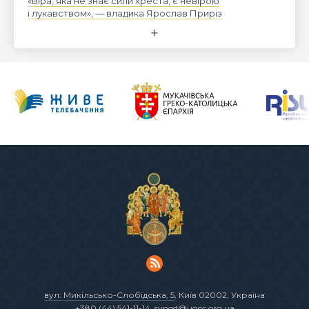
«Віра, яка не знає сили хреста, є невірою
і лукавством», — владика Ярослав Приріз
вул. Микільсько-Слобідська, 5
, Київ 02002, Україна
+380 (44) 541-11-14
,
synod@ugcc.org.ua