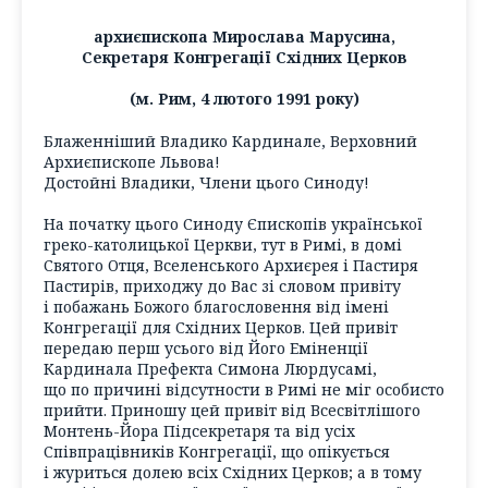
архиєпископа Мирослава Марусина,
Секретаря Конгрегації Східних Церков
(м. Рим, 4 лютого 1991 року)
Блаженніший Владико Кардинале, Верховний
Архиєпископе Львова!
Достойні Владики, Члени цього Синоду!
На початку цього Синоду Єпископів української
греко-католицької Церкви, тут в Римі, в домі
Святого Отця, Вселенського Архиєрея і Пастиря
Пастирів, приходжу до Вас зі словом привіту
і побажань Божого благословення від імені
Конгрегації для Східних Церков. Цей привіт
передаю перш усього від Його Еміненції
Кардинала Префекта Симона Люрдусамі,
що по причині відсутности в Римі не міг особисто
прийти. Приношу цей привіт від Всесвітлішого
Монтень-Йора Підсекретаря та від усіх
Співпрацівників Конгрегації, що опікується
і журиться долею всіх Східних Церков; а в тому