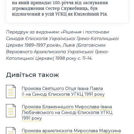
на який припадає 100-річчя від заснування
згромадження Сестер Служебниць, був
відзначений в усій УГКЦ як Ювілейний Рік.
Передрук за виданням: «Рішення і постанови
Синодів Єпископів Української Греко-Католицької
Церкви 1989–1997 років», Львів (Благовісник
Верховного Архиєпископа Української Греко-
Католицької Церкви) 1998 року с. 11–14.
Дивіться також
Промова Святішого Отця Івана Павла
ІІ на Синоді Єпископів УГКЦ 1991 року
Промова Блаженнішого Мирослава-Івана
Любачівського на Синоді Єпископів УГКЦ
1991 року
Промова архиєпископа Мирослава Марусина