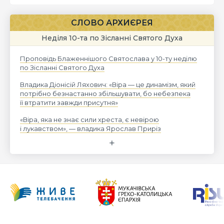
СЛОВО АРХИЄРЕЯ
Неділя 10-та по Зісланні Святого Духа
Проповідь Блаженнішого Святослава у 10-ту неділю
по Зісланні Святого Духа
Владика Діонісій Ляхович: «Віра — це динамізм, який
потрібно безнастанно збільшувати, бо небезпека
її втратити завжди присутня»
«Віра, яка не знає сили хреста, є невірою
і лукавством», — владика Ярослав Приріз