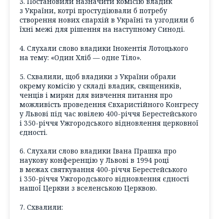
3. Постановили назначити комісію владик
з України, котрі простудіювали б потребу
створення нових єпархій в Україні та узгодили б
їхні межі для рішення на наступному Синоді.
4. Слухали слово владики Інокентія Лотоцького
на тему: «Один Хліб — одне Тіло».
5. Схвалили, щоб владики з України обрали
окрему комісію у складі владик, священиків,
ченців і мирян для вивчення питання про
можливість проведення Євхаристійного Конгресу
у Львові під час ювілею 400-річчя Берестейського
і 350-річчя Ужгородського відновлення церковної
єдності.
6. Слухали слово владики Івана Прашка про
наукову конференцію у Львові в 1994 році
в межах святкування 400-річчя Берестейського
і 350-річчя Ужгородського відновлення єдності
нашої Церкви з вселенською Церквою.
7. Схвалили: