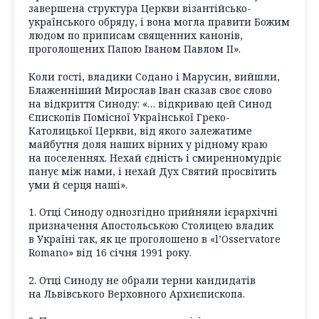
завершена структура Церкви візантійсько-
українського обряду, і вона могла правити Божим
людом по приписам священних канонів,
проголошених Папою Іваном Павлом II».
Коли гості, владики Содано і Марусин, вийшли,
Блаженніший Мирослав Іван сказав своє слово
на відкриття Синоду: «… відкриваю цей Синод
Єпископів Помісної Української Греко-
Католицької Церкви, від якого залежатиме
майбутня доля наших вірних у рідному краю
на поселеннях. Нехай єдність і смиренномудріє
панує між нами, і нехай Дух Святий просвітить
уми й серця наші».
1. Отці Синоду однозгідно прийняли ієрархічні
призначення Апостольською Столицею владик
в Україні так, як це проголошено в «l’Osservatore
Romano» від 16 січня 1991 року.
2. Отці Синоду не обрали терни кандидатів
на Львівського Верховного Архиєпископа.