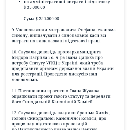
на адміністративні витрати і підготовку
$ 35.000.00
Сума $ 255.000.00
9. Уповноважили митрополита Стефана, економа
Синоду, виплачувати з синодальної каси всі
витрати на вищеназвані підготовчі праці.
10. Слухали доповідь протоархимандрита
Ісидора Патрила і о. д-ра Івана Дацька про
потребу Статуту УГКЦ в Україні, який треба
представити органам державної влади України
для реєстрації. Проведено дискусію над
доповідями.
11. Постановили просити о. Івана Жужика
опрацювати проект такого Статуту та передати
його Синодальній Канонічній Комісії.
12. Слухали доповідь владики Єроніма Химія,
голови Синодальної Канонічної Комісії, про
працю над підготовкою пропозицій
до Партикулярного права нашої Церкви.