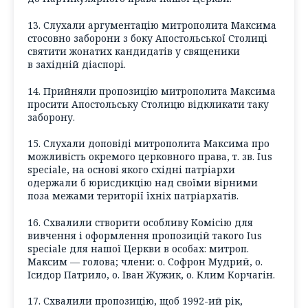
13. Слухали аргументацію митрополита Максима
стосовно заборони з боку Апостольської Столиці
святити жонатих кандидатів у священики
в західній діаспорі.
14. Прийняли пропозицію митрополита Максима
просити Апостольську Столицю відкликати таку
заборону.
15. Слухали доповіді митрополита Максима про
можливість окремого церковного права, т. зв. Ius
speciale, на основі якого східні патріархи
одержали б юрисдикцію над своїми вірними
поза межами території їхніх патріархатів.
16. Схвалили створити особливу Комісію для
вивчення і оформлення пропозицій такого Ius
speciale для нашої Церкви в особах: митроп.
Максим — голова; члени: о. Софрон Мудрий, о.
Ісидор Патрило, о. Іван Жужик, о. Клим Корчагін.
17. Схвалили пропозицію, щоб 1992-ий рік,