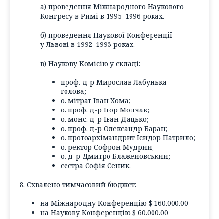
а) проведення Міжнародного Наукового
Конгресу в Римі в 1995–1996 роках.
б) проведення Наукової Конференції
у Львові в 1992–1993 роках.
в) Наукову Комісію у складі:
проф. д-р Мирослав Лабунька —
голова;
о. мітрат Іван Хома;
о. проф. д-р Ігор Мончак;
о. монс. д-р Іван Дацько;
о. проф. д-р Олександр Баран;
о. протоархімандрит Ісидор Патрило;
о. ректор Софрон Мудрий;
о. д-р Дмитро Блажейовський;
сестра Софія Сеник.
8. Схвалено тимчасовий бюджет:
на Міжнародну Конференцію $ 160.000.00
на Наукову Конференцію $ 60.000.00