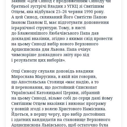
заявив: «Цей Синод є продовженням Синоду чи
братньої зустрічі Владик з УГКЦ зі Святішим
Отцем, яка відбулася 25–26 червня 1990 року.
А цей Синод, скликаний Його Святістю Папою
Іваном Павлом II, має підготувати доповнення
ієрархічної структури. Тому, в листі
до Блаженнішого Любачівського Папа дав
докладні вказівки, згідно з якими слід провести
на цьому Синоді вибір нового Верховного
Архиєпископа для Львова. Папа очікує
чимскоріше докладного звіту про хід
і результати цих виборів».
Отці Синоду слухали доповідь владики
Мирослава Марусина, в якій він говорив,
що Апостольська Столиця «має надію, а то
й переконання, що достойний Єпископат
Української Католицької Церкви, зібраний
на цьому Синоді, візьме собі до серця дані йому
Святішим Отцем вказівки і виконає програму
у повній згоді з волею Христового Намісника.
Йдеться, в першу чергу, про вибір достойних
і здатних кандидатів на становище Верховного
Архиєпископа Львівського, щоб остаточно була