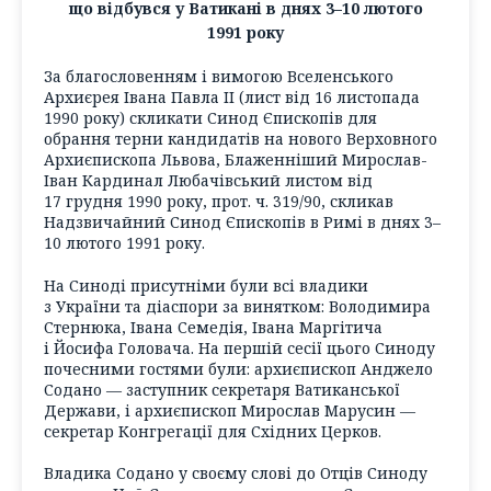
що відбувся у Ватикані в днях 3–10 лютого
1991 року
За благословенням і вимогою Вселенського
Архиєрея Івана Павла II (лист від 16 листопада
1990 року) скликати Синод Єпископів для
обрання терни кандидатів на нового Верховного
Архиєпископа Львова, Блаженніший Мирослав-
Іван Кардинал Любачівський листом від
17 грудня 1990 року, прот. ч. 319/90, скликав
Надзвичайний Синод Єпископів в Римі в днях 3–
10 лютого 1991 року.
На Синоді присутніми були всі владики
з України та діаспори за винятком: Володимира
Стернюка, Івана Семедія, Івана Маргітича
і Йосифа Головача. На першій сесії цього Синоду
почесними гостями були: архиєпископ Анджело
Содано — заступник секретаря Ватиканської
Держави, і архиєпископ Мирослав Марусин —
секретар Конгрегації для Східних Церков.
Владика Содано у своєму слові до Отців Синоду