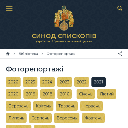
СИНОД ЄПИСКОПІВ
Української Греко-Католицької Церкви
Бібліотека
Фоторепортажі
Фоторепортажі
2026
2025
2024
2023
2022
2021
2020
2019
2018
2016
Січень
Лютий
Березень
Квітень
Травень
Червень
Липень
Серпень
Вересень
Жовтень