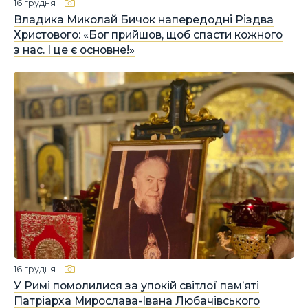
16 грудня
Владика Миколай Бичок напередодні Різдва
Христового: «Бог прийшов, щоб спасти кожного
з нас. І це є основне!»
16 грудня
У Римі помолилися за упокій світлої пам’яті
Патріарха Мирослава-Івана Любачівського