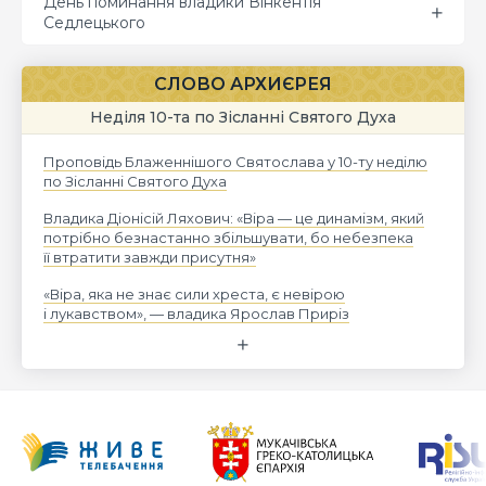
День поминання владики Вінкентія
Седлецького
СЛОВО АРХИЄРЕЯ
Неділя 10-та по Зісланні Святого Духа
Проповідь Блаженнішого Святослава у 10-ту неділю
по Зісланні Святого Духа
Владика Діонісій Ляхович: «Віра — це динамізм, який
потрібно безнастанно збільшувати, бо небезпека
її втратити завжди присутня»
«Віра, яка не знає сили хреста, є невірою
і лукавством», — владика Ярослав Приріз