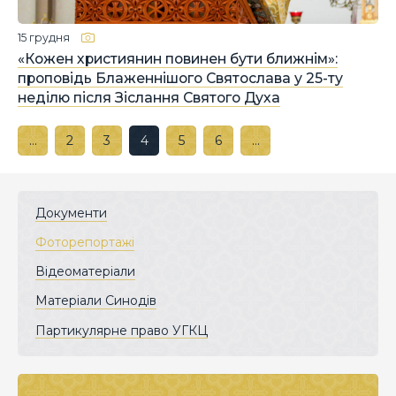
15 грудня
«Кожен християнин повинен бути ближнім»:
проповідь Блаженнішого Святослава у 25-ту
неділю після Зіслання Святого Духа
…
2
3
4
5
6
…
Документи
Фоторепортажі
Відеоматеріали
Матеріали Синодів
Партикулярне право УГКЦ