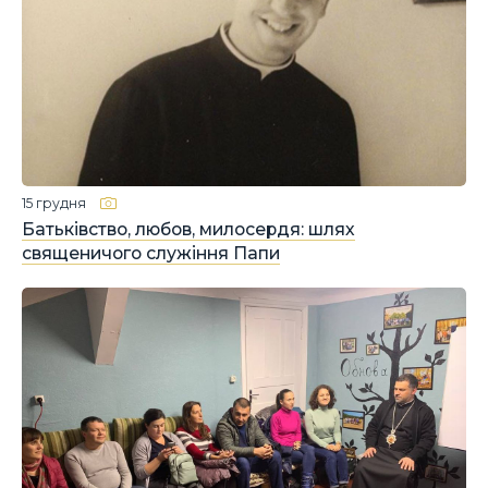
15 грудня
Батьківство, любов, милосердя: шлях
священичого служіння Папи