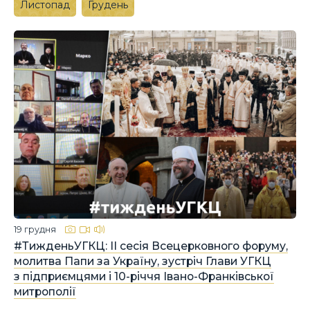
Листопад
Грудень
19 грудня
#ТижденьУГКЦ: ІІ сесія Всецерковного форуму,
молитва Папи за Україну, зустріч Глави УГКЦ
з підприємцями і 10-річчя Івано-Франківської
митрополії