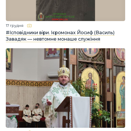
17 грудня
#Ісповідники віри. Ієромонах Йосиф (Василь)
Завадяк — невтомне монаше служіння