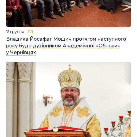
15 грудня
Владика Йосафат Мощич протягом наступного
року буде духівником Академічної «Обнови»
у Чернівцях