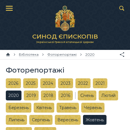
СИНОД ЄПИСКОПІВ
Української Греко-Католицької Церкви
Бібліотека
Фоторепортажі
2020
Фоторепортажі
2026
2025
2024
2023
2022
2021
2020
2019
2018
2016
Січень
Лютий
Березень
Квітень
Травень
Червень
Липень
Серпень
Вересень
Жовтень