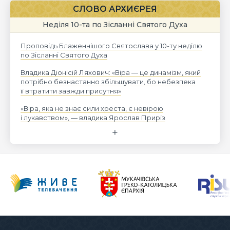
СЛОВО АРХИЄРЕЯ
Неділя 10-та по Зісланні Святого Духа
Проповідь Блаженнішого Святослава у 10-ту неділю
по Зісланні Святого Духа
Владика Діонісій Ляхович: «Віра — це динамізм, який
потрібно безнастанно збільшувати, бо небезпека
її втратити завжди присутня»
«Віра, яка не знає сили хреста, є невірою
і лукавством», — владика Ярослав Приріз