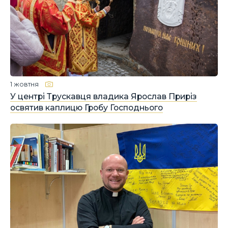
1 жовтня
У центрі Трускавця владика Ярослав Приріз
освятив каплицю Гробу Господнього