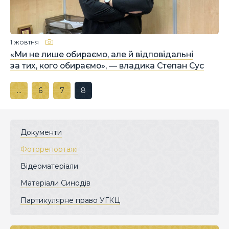
1 жовтня
«Ми не лише обираємо, але й відповідальні
за тих, кого обираємо», — владика Степан Сус
…
6
7
8
Документи
Фоторепортажі
Відеоматеріали
Матеріали Синодів
Партикулярне право УГКЦ