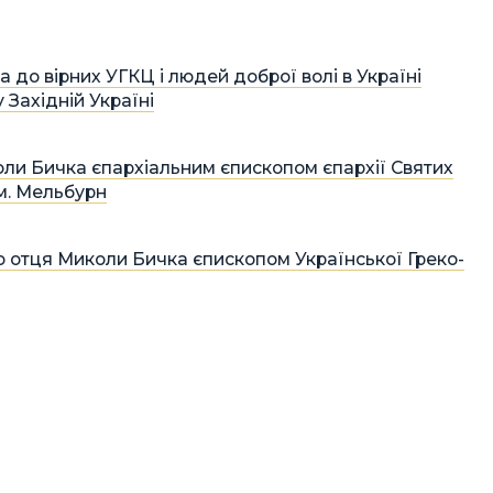
до вірних УГКЦ і людей доброї волі в Україні
у Західній Україні
и Бичка єпархіальним єпископом єпархії Святих
 м. Мельбурн
отця Миколи Бичка єпископом Української Греко-