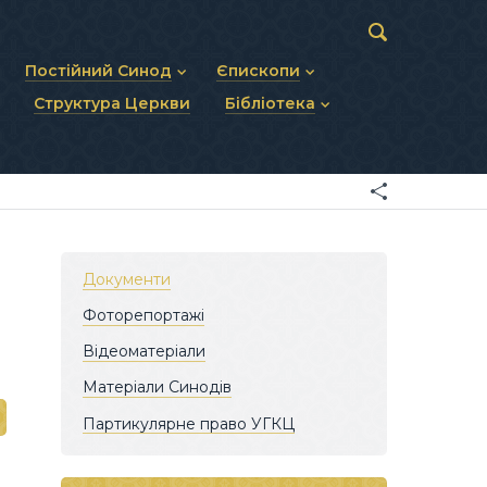
Постійний Синод
Єпископи
Структура Церкви
Бібліотека
пів
Статут Постійного Синоду
Діючі єпископи
ископів
Персональний склад
Єпископи-ємерити
Документи
ну тему
Минулі склади
Усопші єпископи
Фоторепортажі
я Св. Духа
Відеоматеріали
Матеріали Синодів
Партикулярне право УГКЦ
Документи
Фоторепортажі
Відеоматеріали
Матеріали Синодів
Партикулярне право УГКЦ