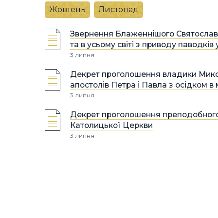
Жовтень
Листопад
Звернення Блаженнішого Святослава 
та в усьому світі з приводу паводків 
3 липня
Декрет проголошення владики Микол
апостолів Петра і Павла з осідком в
3 липня
Декрет проголошення преподобного 
Католицької Церкви
3 липня