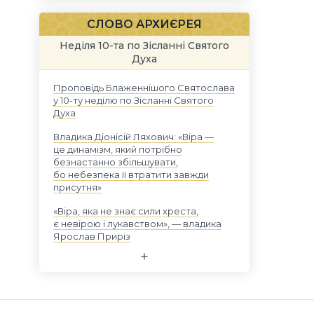
СЛОВО АРХИЄРЕЯ
Неділя 10-та по Зісланні Святого
Духа
Проповідь Блаженнішого Святослава
у 10-ту неділю по Зісланні Святого
Духа
Владика Діонісій Ляхович: «Віра —
це динамізм, який потрібно
безнастанно збільшувати,
бо небезпека її втратити завжди
присутня»
«Віра, яка не знає сили хреста,
є невірою і лукавством», — владика
Ярослав Приріз