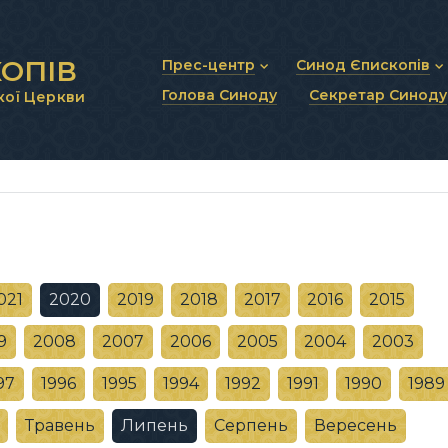
ОПІВ
Прес-центр
Синод Єпископів
Голова Синоду
Секретар Синоду
кої Церкви
Новини та анонси
Статут Синоду Єписко
Інтерв’ю та коментарі
Регламент Синоду Єп
Проповіді та промови
Положення про Голов
Молитовне прикликанн
Синодальні органи
Секретаріат Синоду
Контактна інформація
021
2020
2019
2018
2017
2016
2015
9
2008
2007
2006
2005
2004
2003
97
1996
1995
1994
1992
1991
1990
1989
Травень
Липень
Серпень
Вересень