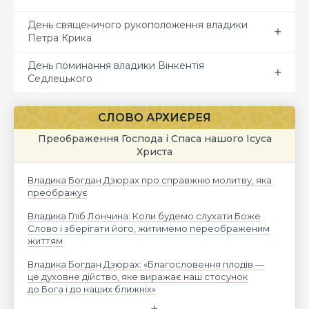
День священичого рукоположення владики
Петра Крика
День поминання владики Вінкентія
Седлецького
СЛОВО АРХИЄРЕЯ
Преображення Господа і Спаса нашого Ісуса
Христа
Владика Богдан Дзюрах про справжню молитву, яка
преображує
Владика Гліб Лончина: Коли будемо слухати Боже
Слово і зберігати його, житимемо переображеним
життям
Владика Богдан Дзюрах: «Благословення плодів —
це духовне дійство, яке виражає наш стосунок
до Бога і до наших ближніх»