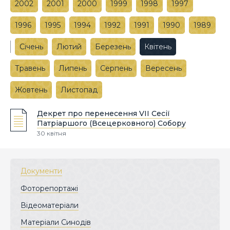
2002
2001
2000
1999
1998
1997
1996
1995
1994
1992
1991
1990
1989
Січень
Лютий
Березень
Квітень
Травень
Липень
Серпень
Вересень
Жовтень
Листопад
Декрет про перенесення VІІ Сесії
Патріаршого (Всецерковного) Собору
30 квітня
Документи
Фоторепортажі
Відеоматеріали
Матеріали Синодів