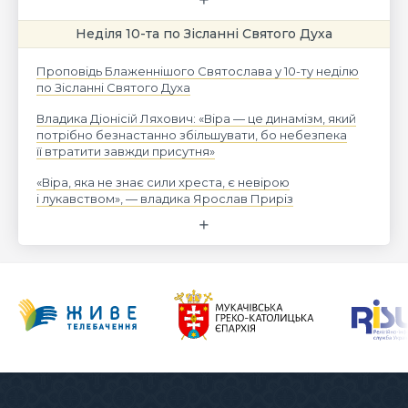
Неділя 10-та по Зісланні Святого Духа
Проповідь Блаженнішого Святослава у 10-ту неділю
по Зісланні Святого Духа
Владика Діонісій Ляхович: «Віра — це динамізм, який
потрібно безнастанно збільшувати, бо небезпека
її втратити завжди присутня»
«Віра, яка не знає сили хреста, є невірою
і лукавством», — владика Ярослав Приріз