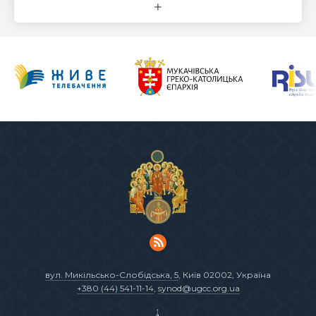
вул. Микільсько-Слобідська, 5
, Київ 02002, Україна
+380 (44) 541-11-14
,
synod@ugcc.org.ua