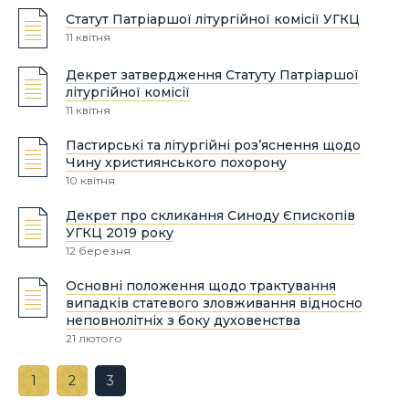
Статут Патріаршої літургійної комісії УГКЦ
11 квітня
Декрет затвердження Статуту Патріаршої
літургійної комісії
11 квітня
Пастирські та літургійні роз’яснення щодо
Чину християнського похорону
10 квітня
Декрет про скликання Синоду Єпископів
УГКЦ 2019 року
12 березня
Основні положення щодо трактування
випадків статевого зловживання відносно
неповнолітніх з боку духовенства
21 лютого
1
2
3