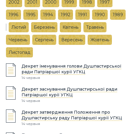
2002
2001
2000
1999
1998
1997
1996
1995
1994
1992
1991
1990
1989
Лютий
Березень
Квітень
Травень
Червень
Серпень
Вересень
Жовтень
Листопад
Декрет іменування голови Душпастирської
ради Патріаршої курії УГКЦ
14 червня
Декрет заснування Душпастирської ради
Патріаршої курії УГКЦ
14 червня
Декрет затвердження Положення про
Душпастирську раду Патріаршої курії УГКЦ
14 червня