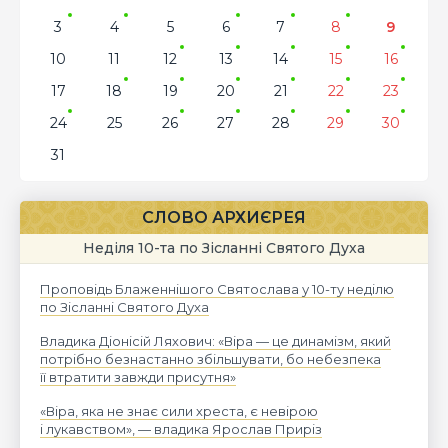
3
4
5
6
7
8
9
10
11
12
13
14
15
16
17
18
19
20
21
22
23
24
25
26
27
28
29
30
31
СЛОВО АРХИЄРЕЯ
Неділя 10-та по Зісланні Святого Духа
Проповідь Блаженнішого Святослава у 10-ту неділю
по Зісланні Святого Духа
Владика Діонісій Ляхович: «Віра — це динамізм, який
потрібно безнастанно збільшувати, бо небезпека
її втратити завжди присутня»
«Віра, яка не знає сили хреста, є невірою
і лукавством», — владика Ярослав Приріз