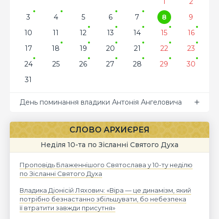
1
2
3
4
5
6
7
8
9
10
11
12
13
14
15
16
17
18
19
20
21
22
23
24
25
26
27
28
29
30
31
День поминання владики Антонія Ангеловича
СЛОВО АРХИЄРЕЯ
Неділя 10-та по Зісланні Святого Духа
Проповідь Блаженнішого Святослава у 10-ту неділю
по Зісланні Святого Духа
Владика Діонісій Ляхович: «Віра — це динамізм, який
потрібно безнастанно збільшувати, бо небезпека
її втратити завжди присутня»