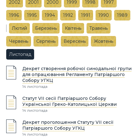
2002
2001
2000
1999
1998
1997
1996
1995
1994
1992
1991
1990
1989
Лютий
Березень
Квітень
Травень
Червень
Серпень
Вересень
Жовтень
Листопад
Декрет створення робочої синодальної групи
для опрацювання Регламенту Патріаршого
Собору УГКЦ
14 листопада
Статут VII сесії Патріаршого Собору
Української Греко-Католицької Церкви
14 листопада
Декрет проголошення Статуту VII сесії
Патріаршого Собору УГКЦ
14 листопада