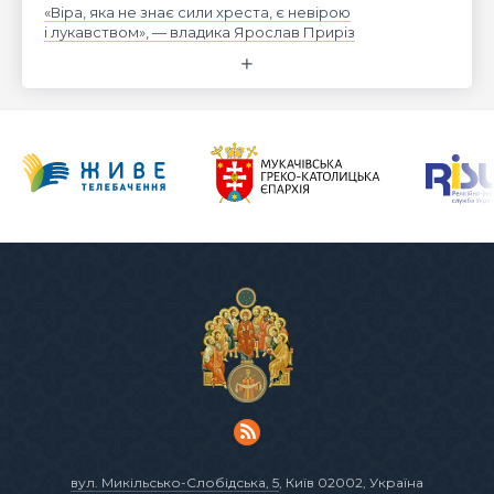
«Віра, яка не знає сили хреста, є невірою
і лукавством», — владика Ярослав Приріз
вул. Микільсько-Слобідська, 5
, Київ 02002, Україна