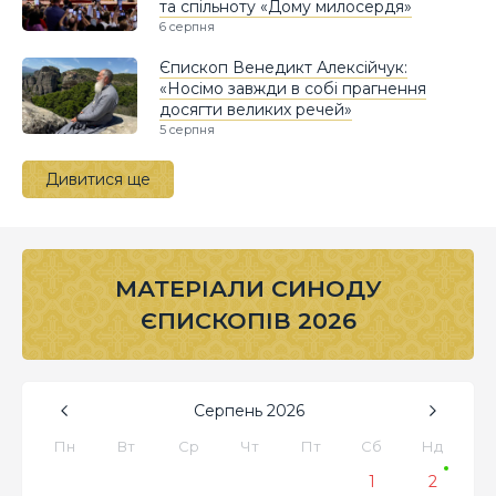
та спільноту «Дому милосердя»
6 серпня
Єпископ Венедикт Алексійчук:
«Носімо завжди в собі прагнення
досягти великих речей»
5 серпня
Дивитися ще
МАТЕРІАЛИ СИНОДУ
ЄПИСКОПІВ 2026
Серпень
2026
Пн
Вт
Ср
Чт
Пт
Сб
Нд
1
2