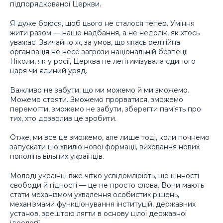
підпорядкованої Церкви.
Я дуже боюся, щоб цього не сталося тепер. Уміння
жити разом — наше надбання, а не недолік, як хтось
уважає. Звичайно ж, за умов, що якась релігійна
організація не несе загрози національній безпеці!
Ніколи, як у росії, Церква не легітимізувала єдиного
царя чи єдиний уряд.
Важливо не забути, що ми можемо й ми зможемо.
Можемо стояти. Зможемо прорватися, зможемо
перемогти, зможемо не забути, зберегти пам’ять про
тих, хто дозволив це зробити.
Отже, ми все це зможемо, але лише тоді, коли почнемо
запускати цю хвилю нової формації, виховання нових
поколінь вільних українців.
Молоді українці вже чітко усвідомлюють, що цінності
свободи й гідності — це не просто слова. Вони мають
стати механізмом ухвалення особистих рішень,
механізмами функціонування інституцій, державних
установ, зрештою лягти в основу цілої державної
ідеології.