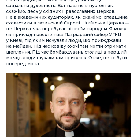
соціальна духовність. Бог наш не в пустелі, як,
скажімо, десь у східних Православних Церков.
Не в академічних аудиторіях, як, скажімо, спадщина
схоластики в латинській Європі… Київська Церква —
це Церква, яка перебуває зі своїм народом. Я можу
як приклад навести наш Патріарший собор УГКЦ
у Києві, під яким ночували люди, що приїжджали
на Майдан. Під час ковіду охочі там могли отримати
щеплення. Під час бомбардувань столиці в перший
місяць люди шукали там притулок. Отже, це і є бути
посеред міста.