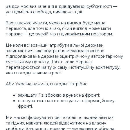
Звідси моє визначення індивідуальної суб’єктності —
усвідомлена свобода, виявлена в дії.
Зараз важко уявити, якою на вигляд буде наша
перемога, але точно знаю, який вигляд може мати
поразка — це рускій мір під українським прапором.
Це коли всі зовнішні атрибути вільної держави
залишаються, але внутрішня механіка повністю
підпорядкована державноцентричному авторитарному
суспільному проєкту. Тобто коли Україна
перетворюється на ту ж саму інституційну архітектуру,
яка сьогодні наявна в росії.
Аби Україна вижила, сьогодні потрібно:
захищати її зі зброєю в руках на фронті;
окопуватись на інтелектуально-формаційному
фронті.
Ми маємо формувати нові покоління людей вільних
та гідних, навчати людей відважитися на власну
свободу. Завдання держави — уможливити обидва