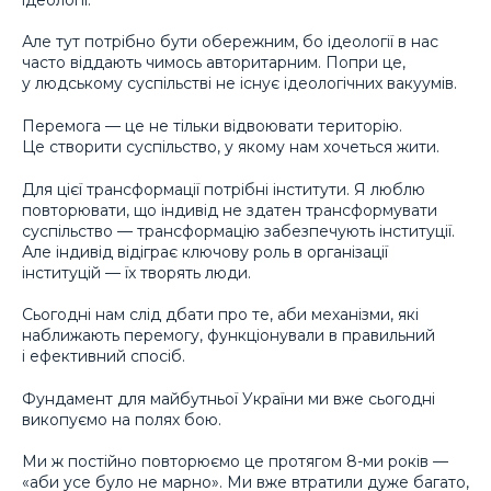
Але тут потрібно бути обережним, бо ідеології в нас
часто віддають чимось авторитарним. Попри це,
у людському суспільстві не існує ідеологічних вакуумів.
Перемога — це не тільки відвоювати територію.
Це створити суспільство, у якому нам хочеться жити.
Для цієї трансформації потрібні інститути. Я люблю
повторювати, що індивід не здатен трансформувати
суспільство — трансформацію забезпечують інституції.
Але індивід відіграє ключову роль в організації
інституцій — їх творять люди.
Сьогодні нам слід дбати про те, аби механізми, які
наближають перемогу, функціонували в правильний
і ефективний спосіб.
Фундамент для майбутньої України ми вже сьогодні
викопуємо на полях бою.
Ми ж постійно повторюємо це протягом 8-ми років —
«аби усе було не марно». Ми вже втратили дуже багато,