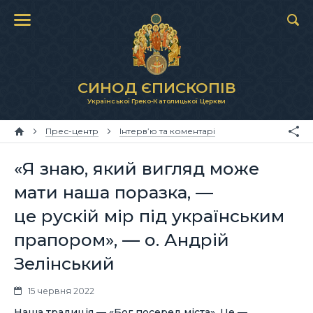
СИНОД ЄПИСКОПІВ
Української Греко-Католицької Церкви
Прес-центр
Інтерв’ю та коментарі
«Я знаю, який вигляд може
мати наша поразка, —
це рускій мір під українським
прапором», — о. Андрій
Зелінський
15 червня 2022
Наша традиція — «Бог посеред міста». Це —