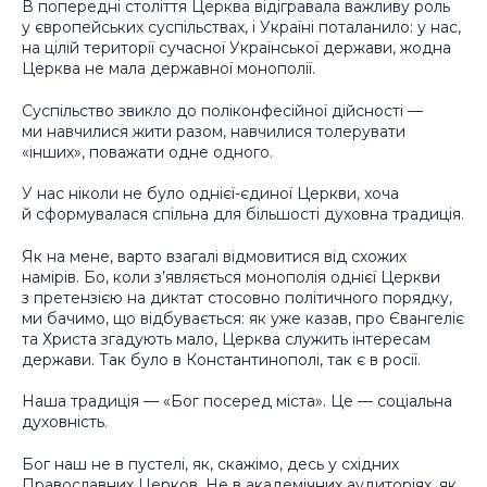
В попередні століття Церква відігравала важливу роль
у європейських суспільствах, і Україні поталанило: у нас,
на цілій території сучасної Української держави, жодна
Церква не мала державної монополії.
Суспільство звикло до поліконфесійної дійсності —
ми навчилися жити разом, навчилися толерувати
«інших», поважати одне одного.
У нас ніколи не було однієї-єдиної Церкви, хоча
й сформувалася спільна для більшості духовна традиція.
Як на мене, варто взагалі відмовитися від схожих
намірів. Бо, коли з’являється монополія однієї Церкви
з претензією на диктат стосовно політичного порядку,
ми бачимо, що відбувається: як уже казав, про Євангеліє
та Христа згадують мало, Церква служить інтересам
держави. Так було в Константинополі, так є в росії.
Наша традиція — «Бог посеред міста». Це — соціальна
духовність.
Бог наш не в пустелі, як, скажімо, десь у східних
Православних Церков. Не в академічних аудиторіях, як,