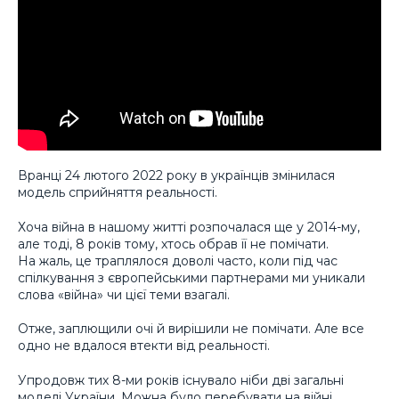
Вранці 24 лютого 2022 року в українців змінилася
модель сприйняття реальності.
Хоча війна в нашому житті розпочалася ще у 2014-му,
але тоді, 8 років тому, хтось обрав її не помічати.
На жаль, це траплялося доволі часто, коли під час
спілкування з європейськими партнерами ми уникали
слова «війна» чи цієї теми взагалі.
Отже, заплющили очі й вирішили не помічати. Але все
одно не вдалося втекти від реальності.
Упродовж тих 8-ми років існувало ніби дві загальні
моделі України. Можна було перебувати на війні