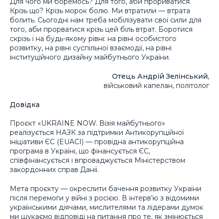
Для чого ми боремось? Для того, аби прориватися.
Крізь що? Крізь морок болю. Ми втратили — втрата
болить. Сьогодні нам треба мобілізувати свої сили для
того, аби прорватися крізь цей біль втрат. Боротися
скрізь і на будь-якому рівні: на рівні особистого
розвитку, на рівні суспільної взаємодії, на рівні
інституційного дизайну майбутнього України.
Отець Андрій Зелінський,
військовий капелан, політолог
Довідка
Проєкт «UKRAINE NOW. Візія майбутнього»
реалізується НАЗК за підтримки Антикорупційної
ініціативи ЄС (EUACI) — провідна антикорупційна
програма в Україні, що фінансується ЄС,
співфінансується і впроваджується Міністерством
закордонних справ Данії.
Мета проєкту — окреслити бачення розвитку України
після перемоги у війні з росією. В інтерв’ю з відомими
українськими діячами, мислителями та лідерами думок
ми шукаємо відповіді на питання про те, як змінюється