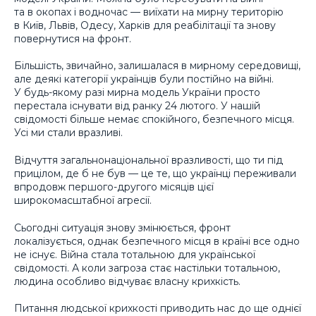
та в окопах і водночас — виїхати на мирну територію
в Київ, Львів, Одесу, Харків для реабілітації та знову
повернутися на фронт.
Більшість, звичайно, залишалася в мирному середовищі,
але деякі категорії українців були постійно на війні.
У будь-якому разі мирна модель України просто
перестала існувати від ранку 24 лютого. У нашій
свідомості більше немає спокійного, безпечного місця.
Усі ми стали вразливі.
Відчуття загальнонаціональної вразливості, що ти під
прицілом, де б не був — це те, що українці переживали
впродовж першого-другого місяців цієї
широкомасштабної агресії.
Сьогодні ситуація знову змінюється, фронт
локалізується, однак безпечного місця в країні все одно
не існує. Війна стала тотальною для української
свідомості. А коли загроза стає настільки тотальною,
людина особливо відчуває власну крихкість.
Питання людської крихкості приводить нас до ще однієї