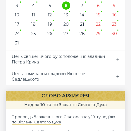
3
4
5
6
7
8
9
10
11
12
13
14
15
16
17
18
19
20
21
22
23
24
25
26
27
28
29
30
31
День священичого рукоположення владики
Петра Крика
День поминання владики Вінкентія
Седлецького
СЛОВО АРХИЄРЕЯ
Неділя 10-та по Зісланні Святого Духа
Проповідь Блаженнішого Святослава у 10-ту неділю
по Зісланні Святого Духа