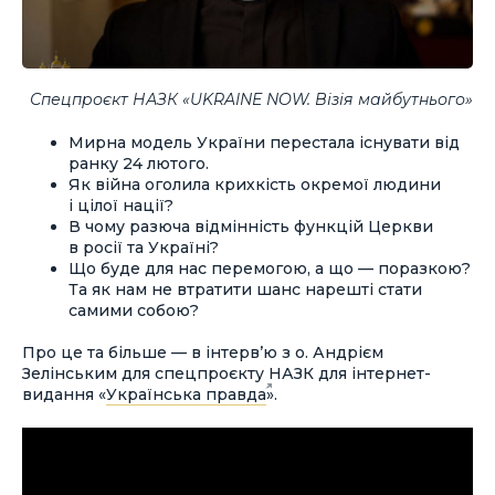
Спецпроєкт НАЗК «UKRAINE NOW. Візія майбутнього»
Мирна модель України перестала існувати від
ранку 24 лютого.
Як війна оголила крихкість окремої людини
і цілої нації?
В чому разюча відмінність функцій Церкви
в росії та Україні?
Що буде для нас перемогою, а що — поразкою?
Та як нам не втратити шанс нарешті стати
самими собою?
Про це та більше — в інтерв’ю з о. Андрієм
Зелінським для спецпроєкту НАЗК для інтернет-
видання «
Українська правда
».