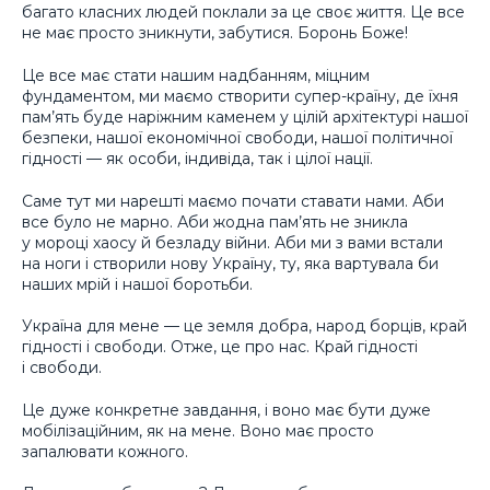
багато класних людей поклали за це своє життя. Це все
не має просто зникнути, забутися. Боронь Боже!
Це все має стати нашим надбанням, міцним
фундаментом, ми маємо створити супер-країну, де їхня
пам’ять буде наріжним каменем у цілій архітектурі нашої
безпеки, нашої економічної свободи, нашої політичної
гідності — як особи, індивіда, так і цілої нації.
Саме тут ми нарешті маємо почати ставати нами. Аби
все було не марно. Аби жодна пам’ять не зникла
у мороці хаосу й безладу війни. Аби ми з вами встали
на ноги і створили нову Україну, ту, яка вартувала би
наших мрій і нашої боротьби.
Україна для мене — це земля добра, народ борців, край
гідності і свободи. Отже, це про нас. Край гідності
і свободи.
Це дуже конкретне завдання, і воно має бути дуже
мобілізаційним, як на мене. Воно має просто
запалювати кожного.