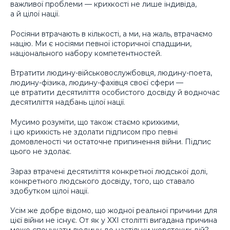
важливої проблеми — крихкості не лише індивіда,
а й цілої нації.
Росіяни втрачають в кількості, а ми, на жаль, втрачаємо
націю. Ми є носіями певної історичної спадщини,
національного набору компетентностей.
Втратити людину-військовослужбовця, людину-поета,
людину-фізика, людину-фахівця своєї сфери —
це втратити десятиліття особистого досвіду й водночас
десятиліття надбань цілої нації.
Мусимо розуміти, що також стаємо крихкими,
і цю крихкість не здолати підписом про певні
домовленості чи остаточне припинення війни. Підпис
цього не здолає.
Зараз втрачені десятиліття конкретної людської долі,
конкретного людського досвіду, того, що ставало
здобутком цілої нації.
Усім же добре відомо, що жодної реальної причини для
цієї війни не існує. От як у XXI столітті вигадана причина