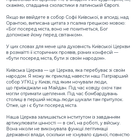
скажімо, спадщина схоластики в латинській Європі.
Якщо ви ввійдете в собор Софії Київської, в апсиді, над
Орантою, виписана цитата з псалма грецькою мовою:
«Бог посеред міста, воно не похитнеться, Бог
допоможе йому перед світанком».
У цих словах для мене ціла духовність Київської Церкви
в розмаїтті її історичних проявів, різних конфесій —
«бути посеред міста, бути зі своїм народом».
Київська Церква — це Церква, яка перебуває зі своїм
народом. Я можу як приклад навести наш Патріарший
собор УГКЦ у Києві, під яким ночували люди,
що приїжджали на Майдан. Під час ковіду охочі там
могли отримати щеплення. Під час бомбардувань
столиці в перший місяць люди шукали там притулок.
Отже, це і є бути посеред міста.
Наша Церква залишається інститутом із завданням
артикулювати цінності — в сім’ї, на роботі, у війську.
Вона ніколи не виконувала функції легітимації
державної влади, оскільки не існувало єдиної, повністю