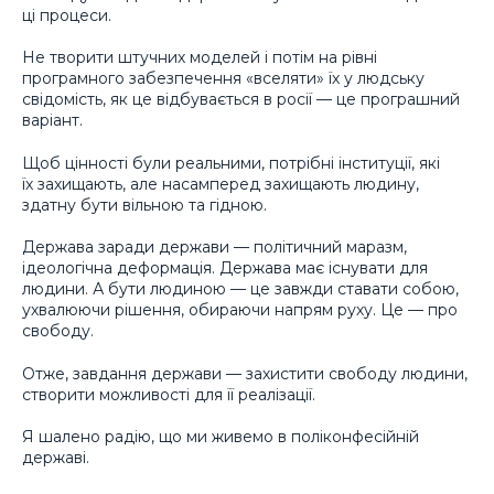
ці процеси.
Не творити штучних моделей і потім на рівні
програмного забезпечення «вселяти» їх у людську
свідомість, як це відбувається в росії — це програшний
варіант.
Щоб цінності були реальними, потрібні інституції, які
їх захищають, але насамперед захищають людину,
здатну бути вільною та гідною.
Держава заради держави — політичний маразм,
ідеологічна деформація. Держава має існувати для
людини. А бути людиною — це завжди ставати собою,
ухвалюючи рішення, обираючи напрям руху. Це — про
свободу.
Отже, завдання держави — захистити свободу людини,
створити можливості для її реалізації.
Я шалено радію, що ми живемо в поліконфесійній
державі.