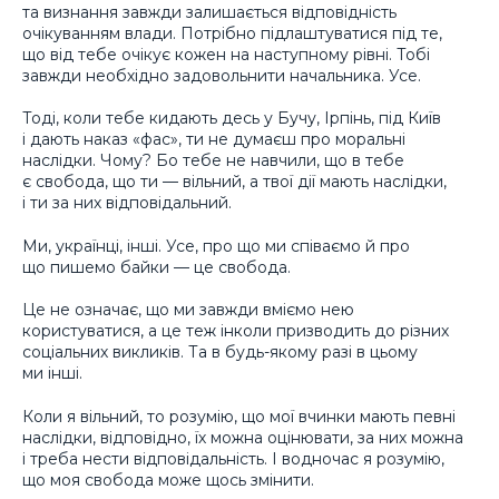
та визнання завжди залишається
відповідність
очікуванням влади
. Потрібно підлаштуватися під те,
що від тебе очікує кожен на наступному рівні. Тобі
завжди необхідно задовольнити начальника. Усе.
Тоді, коли тебе кидають десь у Бучу, Ірпінь, під Київ
і дають наказ «фас», ти не думаєш про моральні
наслідки. Чому? Бо тебе не навчили, що в тебе
є свобода, що ти — вільний, а твої дії мають наслідки,
і ти за них відповідальний.
Ми, українці, інші. Усе, про що ми співаємо й про
що пишемо байки — це свобода.
Це не означає, що ми завжди вміємо нею
користуватися, а це теж інколи призводить до різних
соціальних викликів. Та в будь-якому разі в цьому
ми інші.
Коли я вільний, то розумію, що мої вчинки мають певні
наслідки, відповідно, їх можна оцінювати, за них можна
і треба нести відповідальність. І водночас я розумію,
що моя свобода може щось змінити.