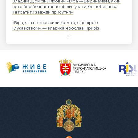
Владика Діонісій Ляхович: «Віра — це динамізм, який
потрібно безнастанно збільшувати, бо небезпека
її втратити завжди присутня»
«Віра, яка не знає сили хреста, є невірою
і лукавством», — владика Ярослав Приріз