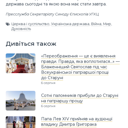
держава сьогодні та якою вона має стати завтра.
Пресслужба Секретаріату Синоду Єпископів УГКЦ
Церква і суспільство
,
Українська держава
,
Війна
,
Мир
,
Духовність
Дивіться також
«Переображення — це є виявлення
правди. Правда, яка воплотилася…» —
Блаженніший Святослав під час
Всеукраїнської патріаршої прощі
до Старуні
6 серпня
Сотні паломників прибули до Старуні
на патріаршу прощу
6 серпня
Папа Лев XIV прийняв на аудієнції
владику Дмитра Григорака