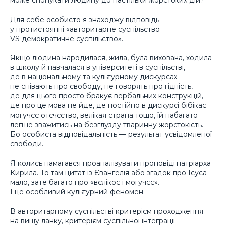
може спонукати людину до настільки жорстоких дій?
Для себе особисто я знаходжу відповідь
у протистоянні «авторитарне суспільство
VS демократичне суспільство».
Якщо людина народилася, жила, була вихована, ходила
в школу й навчалася в університеті в суспільстві,
де в національному та культурному дискурсах
не співають про свободу, не говорять про гідність,
де для цього просто бракує вербальних конструкцій,
де про це мова не йде, де постійно в дискурсі бібікає
могучєє отєчєство, велікая страна тощо, їй набагато
легше зважитись на безглузду тваринну жорстокість.
Бо особиста відповідальність — результат усвідомленої
свободи.
Я колись намагався проаналізувати проповіді патріарха
Кирила. То там цитат із Євангелія або згадок про Ісуса
мало, зате багато про «вєлікоє і могучєє».
І це особливий культурний феномен.
В авторитарному суспільстві критерієм проходження
на вищу ланку, критерієм суспільної інтеграції