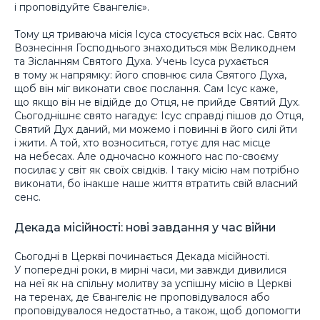
і проповідуйте Євангеліє».
Тому ця триваюча місія Ісуса стосується всіх нас. Свято
Вознесіння Господнього знаходиться між Великоднем
та Зісланням Святого Духа. Учень Ісуса рухається
в тому ж напрямку: його сповнює сила Святого Духа,
щоб він міг виконати своє послання. Сам Ісус каже,
що якщо він не відійде до Отця, не прийде Святий Дух.
Сьогоднішнє свято нагадує: Ісус справді пішов до Отця,
Святий Дух даний, ми можемо і повинні в його силі йти
і жити. А той, хто возноситься, готує для нас місце
на небесах. Але одночасно кожного нас по-своєму
посилає у світ як своїх свідків. І таку місію нам потрібно
виконати, бо інакше наше життя втратить свій власний
сенс.
Декада місійності: нові завдання у час війни
Сьогодні в Церкві починається Декада місійності.
У попередні роки, в мирні часи, ми завжди дивилися
на неї як на спільну молитву за успішну місію в Церкві
на теренах, де Євангеліє не проповідувалося або
проповідувалося недостатньо, а також, щоб допомогти