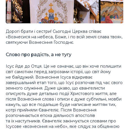
Дорогі брати і сестри! Сьогодні Церква співає
«Вознесися на небеса, Боже, і по всій землі слава твоя»,
святкуючи Вознесіння Господнє.
Слово про радість, а не тугу
Ісус йде до Отця. Це не означає, що він хоче полишити
світ самотнім перед загрозами історії, що світ йому
не байдужий. Вознесіння Ісуса відкриває
завершальний етап того, що Ісус розпочав під час свого
земного служіння. Дуже цікаво, що євангелисти
описують дуже детально події Христового життя, але
після Вознесіння слова і описи є дуже субтильні, мовби
кажуть, що все подальше буде написане життям тих,
котрі прийняли Євангеліє. Після Вознесіння
розпочинається епоха діяльності апостолів
та їх наступників. Євангеліє закінчується словами про
Ісусове «вознесіння на небо», яке слідує за обіцянкою