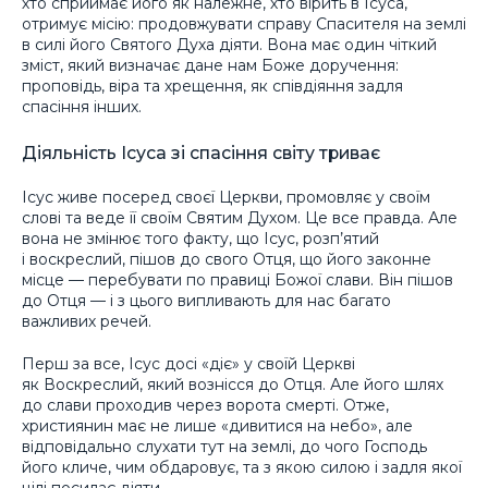
хто сприймає його як належне, хто вірить в Ісуса,
отримує місію: продовжувати справу Спасителя на землі
в силі його Святого Духа діяти. Вона має один чіткий
зміст, який визначає дане нам Боже доручення:
проповідь, віра та хрещення, як співдіяння задля
спасіння інших.
Діяльність Ісуса зі спасіння світу триває
Ісус живе посеред своєї Церкви, промовляє у своїм
слові та веде її своїм Святим Духом. Це все правда. Але
вона не змінює того факту, що Ісус, розп’ятий
і воскреслий, пішов до свого Отця, що його законне
місце — перебувати по правиці Божої слави. Він пішов
до Отця — і з цього випливають для нас багато
важливих речей.
Перш за все, Ісус досі «діє» у своїй Церкві
як Воскреслий, який вознісся до Отця. Але його шлях
до слави проходив через ворота смерті. Отже,
християнин має не лише «дивитися на небо», але
відповідально слухати тут на землі, до чого Господь
його кличе, чим обдаровує, та з якою силою і задля якої
цілі посилає діяти.