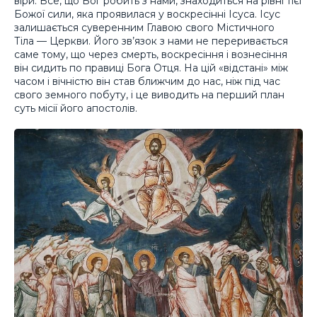
віри. Все, що Бог робить з нами, знаходиться на рівні тієї
Божої сили, яка проявилася у воскресінні Ісуса. Ісус
залишається суверенним Главою свого Містичного
Тіла — Церкви. Його зв’язок з нами не переривається
саме тому, що через смерть, воскресіння і вознесіння
він сидить по правиці Бога Отця. На цій «відстані» між
часом і вічністю він став ближчим до нас, ніж під час
свого земного побуту, і це виводить на перший план
суть місії його апостолів.