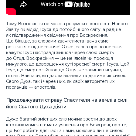
Тому Вознесіння не можна розуміти в контексті Нового
Завіту як відхід Ісуса до потойбічного світу, а радше
як підтвердження свідчення про Воскресіння.
Що більше, за словами євангелиста Івана саме
розп’яття є піднесенням! Отже, слова про вознесіння
кажуть: Ісус насправді зійшов через свою смерть
до Отця. Воскресіння — це не ілюзія чи проєкція
минулого, це довершення суті хресної смерті Ісуса. Цей
Ісус, що смертю зійшов до Отця, не залишив ні учнів,
ні світ. Навпаки, він дає їм вказівки та діятиме як силою
Свого Духа, так і через них, як своїх авторитетних
посланців — апостолів.
Продовжувати справу Спасителя на землі в силі
його Святого Духа діяти
Дуже багатий зміст цих слів можна звести до двох
істотних моментів: мати уявлення про Божі речі, про те,
що Бог робить для нас і з нами, можливо лише силою