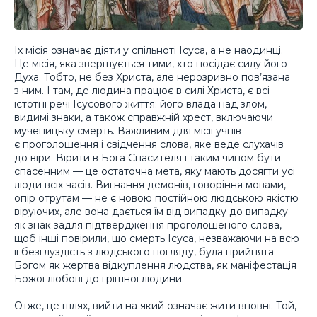
Їх місія означає діяти у спільноті Ісуса, а не наодинці.
Це місія, яка звершується тими, хто посідає силу його
Духа. Тобто, не без Христа, але нерозривно пов’язана
з ним. І там, де людина працює в силі Христа, є всі
істотні речі Ісусового життя: його влада над злом,
видимі знаки, а також справжній хрест, включаючи
мученицьку смерть. Важливим для місії учнів
є проголошення і свідчення слова, яке веде слухачів
до віри. Вірити в Бога Спасителя і таким чином бути
спасенним — це остаточна мета, яку мають досягти усі
люди всіх часів. Вигнання демонів, говоріння мовами,
опір отрутам — не є новою постійною людською якістю
віруючих, але вона дається їм від випадку до випадку
як знак задля підтвердження проголошеного слова,
щоб інші повірили, що смерть Ісуса, незважаючи на всю
її безглуздість з людського погляду, була прийнята
Богом як жертва відкуплення людства, як маніфестація
Божої любові до грішної людини.
Отже, це шлях, вийти на який означає жити вповні. Той,