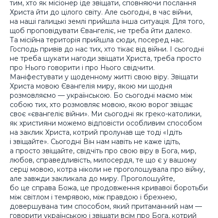
тим, хто як місіонер іде звіщати, сповняючи послання
Христа йти до цілого світу. Але сьогодні, в час війни,
на наші галицькі землі прийшла інша ситуація. Для того,
щоб проповідувати Євангеліє, не треба йти далеко.
Та місійна територія прийшла сюди, посеред нас.
Господь привів до нас тих, хто тікає від війни. І сьогодні
не треба шукати нагоди звіщати Христа, треба просто
про Нього говорити і про Нього свідчити.
Маніфестувати у щоденному житті свою віру. Звіщати
Христа мовою Євангелія миру, якою ми щодня
розмовляємо — українською. Бо сьогодні маємо між
собою тих, хто розмовляє мовою, якою ворог звіщає
своє «євангеліє війни». Ми сьогодні як греко-католики,
як християни можемо відповісти особливим способом
на заклик Христа, котрий пролунав ще тоді «Ідіть
і звіщайте». Сьогодні Він нам навіть не каже ідіть,
а просто звіщайте, свідчіть про свою віру в Бога, мир,
любов, справедливість, милосердя, те що є у вашому
серці мовою, котра ніколи не проголошувала про війну,
але завжди закликала до миру. Проголошуйте,
бо це справа Божа, це продовження кривавої боротьби
між світлом і темрявою, між правдою і брехнею,
довершувана тим способом, який притаманний нам —
говорити українською і звіщати всім про Бога, котрий