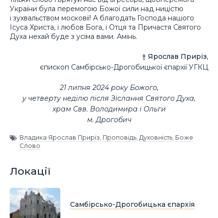
України була перемогою Божої сили над ницістю
і зухвальством московії! А благодать Господа нашого
Ісуса Христа, і любов Бога, і Отця та Причастя Святого
Духа нехай буде з усіма вами. Амінь.
† Ярослав Приріз,
єпископ Самбірсько-Дрогобицької єпархії УГКЦ
21 липня 2024 року Божого,
у четверту неділю після Зіслання Святого Духа,
храм Свв. Володимира і Ольги
м. Дрогобич
Владика Ярослав Приріз
,
Проповідь
,
Духовність
,
Боже
Слово
Локації
Самбірсько-Дрогобицька єпархія