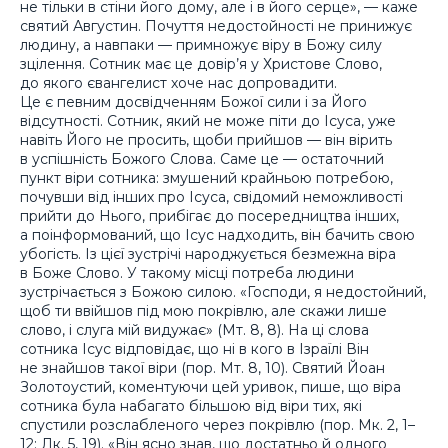
не тільки в стіни його дому, але і в його серце», — каже
святий Августин. Почуття недостойності не принижує
людину, а навпаки — примножує віру в Божу силу
зцілення. Сотник має це довір’я у Христове Слово,
до якого євангелист хоче нас допровадити.
Це є певним досвідченням Божої сили і за Його
відсутності. Сотник, який не може піти до Ісуса, уже
навіть Його не просить, щоби прийшов — він вірить
в успішність Божого Слова. Саме це — остаточний
пункт віри сотника: змушений крайньою потребою,
почувши від інших про Ісуса, свідомий неможливості
прийти до Нього, прибігає до посередництва інших,
а поінформований, що Ісус надходить, він бачить свою
убогість. Із цієї зустрічі народжується безмежна віра
в Боже Слово. У такому місці потреба людини
зустрічається з Божою силою. «Господи, я недостойний,
щоб ти ввійшов під мою покрівлю, але скажи лише
слово, і слуга мій видужає» (Мт. 8, 8). На ці слова
сотника Ісус відповідає, що ні в кого в Ізраїлі Він
не знайшов такої віри (пор. Мт. 8, 10). Святий Йоан
Золотоустий, коментуючи цей уривок, пише, що віра
сотника була набагато більшою від віри тих, які
спустили розслабленого через покрівлю (пор. Мк. 2, 1–
12; Лк. 5, 19). «Він ясно знав, що достатньо й одного