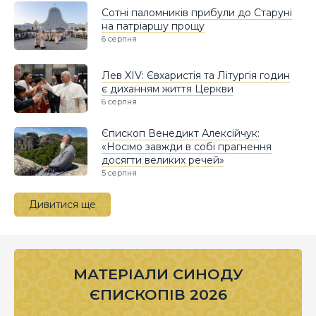
Сотні паломників прибули до Старуні
на патріаршу прощу
6 серпня
Лев XIV: Євхаристія та Літургія годин
є диханням життя Церкви
6 серпня
Єпископ Венедикт Алексійчук:
«Носімо завжди в собі прагнення
досягти великих речей»
5 серпня
Дивитися ще
МАТЕРІАЛИ СИНОДУ
ЄПИСКОПІВ 2026