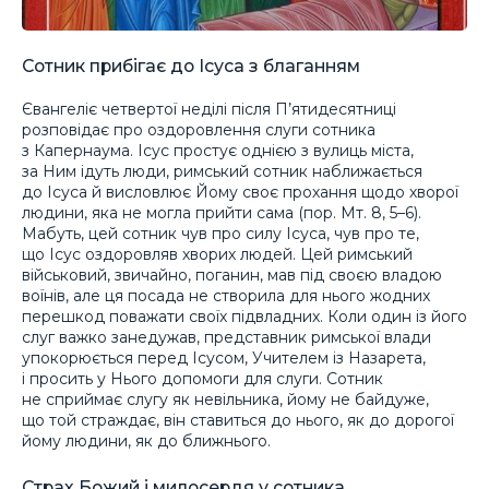
Сотник прибігає до Ісуса з благанням
Євангеліє четвертої неділі після П’ятидесятниці
розповідає про оздоровлення слуги сотника
з Капернаума. Ісус простує однією з вулиць міста,
за Ним ідуть люди, римський сотник наближається
до Ісуса й висловлює Йому своє прохання щодо хворої
людини, яка не могла прийти сама (пор. Мт. 8, 5–6).
Мабуть, цей сотник чув про силу Ісуса, чув про те,
що Ісус оздоровляв хворих людей. Цей римський
військовий, звичайно, поганин, мав під своєю владою
воїнів, але ця посада не створила для нього жодних
перешкод поважати своїх підвладних. Коли один із його
слуг важко занедужав, представник римської влади
упокорюється перед Ісусом, Учителем із Назарета,
і просить у Нього допомоги для слуги. Сотник
не сприймає слугу як невільника, йому не байдуже,
що той страждає, він ставиться до нього, як до дорогої
йому людини, як до ближнього.
Страх Божий і милосердя у сотника