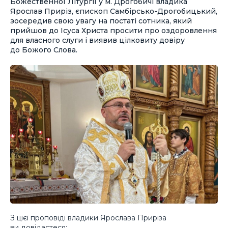
Божественної Літургії у м. Дрогобичі владика
Ярослав Приріз, єпископ Самбірсько-Дрогобицький,
зосередив свою увагу на постаті сотника, який
прийшов до Ісуса Христа просити про оздоровлення
для власного слуги і виявив цілковиту довіру
до Божого Слова.
З цієї проповіді владики Ярослава Приріза
ви довідаєтеся: