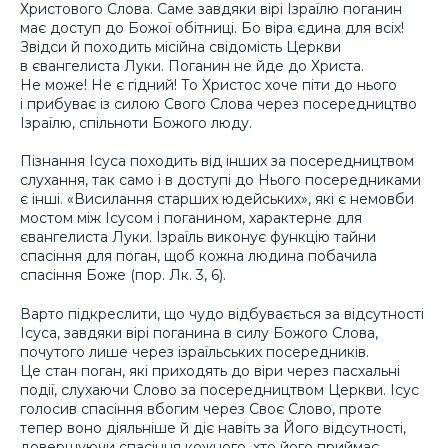
Христового Слова. Саме завдяки вірі Ізраїлю поганин
має доступ до Божої обітниці. Бо віра єдина для всіх!
Звідси й походить місійна свідомість Церкви
в євангелиста Луки. Поганин не йде до Христа.
Не може! Не є гідний! То Христос хоче піти до нього
і прибуває із силою Свого Слова через посередництво
Ізраїлю, спільноти Божого люду.
Пізнання Ісуса походить від інших за посередництвом
слухання, так само і в доступі до Нього посередниками
є інші. «Висилання старших юдейських», які є немовби
мостом між Ісусом і поганином, характерне для
євангелиста Луки. Ізраїль виконує функцію тайни
спасіння для поган, щоб кожна людина побачила
спасіння Боже (пор. Лк. 3, 6).
Варто підкреслити, що чудо відбувається за відсутності
Ісуса, завдяки вірі поганина в силу Божого Слова,
почутого лише через ізраїльських посередників.
Це стан поган, які приходять до віри через пасхальні
події, слухаючи Слово за посередництвом Церкви. Ісус
голосив спасіння вбогим через Своє Слово, проте
тепер воно діяльніше й діє навіть за Його відсутності,
довершуючи спасіння кожного, хто його приймає