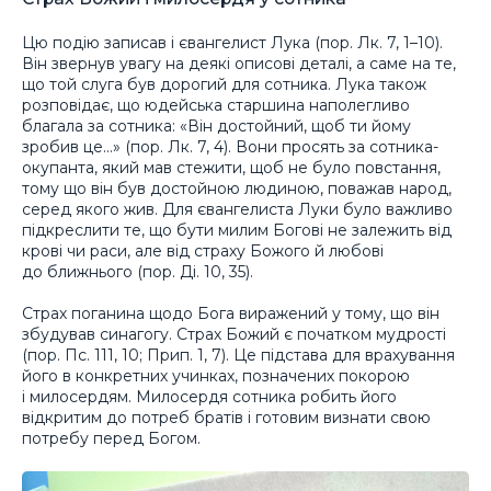
Цю подію записав і євангелист Лука (пор. Лк. 7, 1–10).
Він звернув увагу на деякі описові деталі, а саме на те,
що той слуга був дорогий для сотника. Лука також
розповідає, що юдейська старшина наполегливо
благала за сотника: «Він достойний, щоб ти йому
зробив це…» (пор. Лк. 7, 4). Вони просять за сотника-
окупанта, який мав стежити, щоб не було повстання,
тому що він був достойною людиною, поважав народ,
серед якого жив. Для євангелиста Луки було важливо
підкреслити те, що бути милим Богові не залежить від
крові чи раси, але від страху Божого й любові
до ближнього (пор. Ді. 10, 35).
Страх поганина щодо Бога виражений у тому, що він
збудував синагогу. Страх Божий є початком мудрості
(пор. Пс. 111, 10; Прип. 1, 7). Це підстава для врахування
його в конкретних учинках, позначених покорою
і милосердям. Милосердя сотника робить його
відкритим до потреб братів і готовим визнати свою
потребу перед Богом.