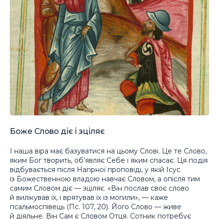
Боже Слово діє і зціляє
І наша віра має базуватися на цьому Слові. Це те Слово,
яким Бог творить, об’являє Себе і яким спасає. Ця подія
відбувається після Нагірної проповіді, у якій Ісус
із Божественною владою навчає Словом, а опісля тим
самим Словом діє — зціляє. «Він послав своє слово
й вилікував їх, і врятував їх із могили», — каже
псальмоспівець (Пс. 107, 20). Його Слово — живе
й діяльне. Він Сам є Словом Отця. Сотник потребує