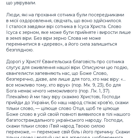
що увірували.
Люди, які на прохання сотника були посередниками
в місії оздоровлення, свідчать, що воно здійснилося.
І сталося завдяки вірі сотника в Ісуса Христа. Слово
Ісуса є зерном, яке може бути прийняте і вирости лише
в землі віри. Без віри зерно Слова не може
перемінитися в «дерево», а його сила залишиться
безплідною.
Дорогі у Христі! Євангельська благовість про сотника
слугує для оживлення нашої віри. Описуючи цю подію,
євангелисти запевняють нас, що Боже Слово,
безперечно, дієве, але лише для того, хто має віру: «…
все можливо тому, хто вірує» (пор. Мк. 9, 23), бо для
Бога немає нічого неможливого (пор. Лк. 1, 37).
Плекаймо й ми таку віру скажімо Христові, Господи
прийди до України, бо наш народ стікає кров’ю, скажи
тільки слово, — цілюще слово Отця, щоб те цілюще
Боже слово в усій своїй повноті виявилося в тілі нашого
багатостраждального українського народу. Господи,
скажи тільки слово іТвій народ Твоєю силою
переможе, — переможе свій біль і його причину. Скажи
тільки слово і врятуй нас від агресора, щобперемога