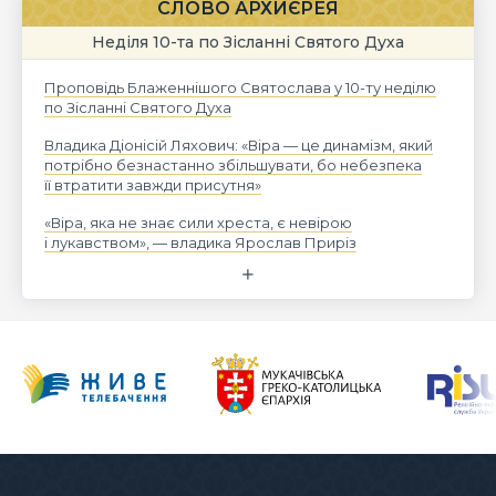
СЛОВО АРХИЄРЕЯ
Неділя 10-та по Зісланні Святого Духа
Проповідь Блаженнішого Святослава у 10-ту неділю
по Зісланні Святого Духа
Владика Діонісій Ляхович: «Віра — це динамізм, який
потрібно безнастанно збільшувати, бо небезпека
її втратити завжди присутня»
«Віра, яка не знає сили хреста, є невірою
і лукавством», — владика Ярослав Приріз