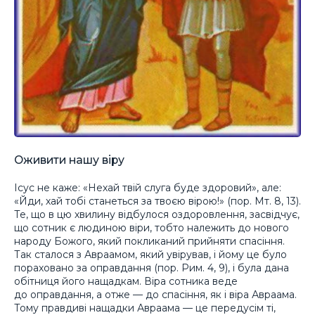
Оживити нашу віру
Ісус не каже: «Нехай твій слуга буде здоровий», але:
«Йди, хай тобі станеться за твоєю вірою!» (пор. Мт. 8, 13).
Те, що в цю хвилину відбулося оздоровлення, засвідчує,
що сотник є людиною віри, тобто належить до нового
народу Божого, який покликаний прийняти спасіння.
Так сталося з Авраамом, який увірував, і йому це було
пораховано за оправдання (пор. Рим. 4, 9), і була дана
обітниця його нащадкам. Віра сотника веде
до оправдання, а отже — до спасіння, як і віра Авраама.
Тому правдиві нащадки Авраама — це передусім ті,