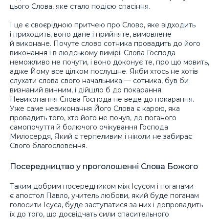
цього Слова, яке стало подією спасіння.
І це є своєрідною притчею про Слово, яке відходить
і приходить, воно дане і прийняте, вимовлене
й виконане. Почуте слово сотника провадить до його
виконання і в людському вимірі. Слова Господа
неможливо не почути, і воно доконує те, про що мовить,
адже Йому все цілком послушне. Якби хтось не хотів
слухати слова свого начальника — сотника, був би
визнаний винним, і дійшло б до покарання.
Невиконання Слова Господа не веде до покарання.
Уже саме невиконання Його Слова є карою, яка
провадить того, хто його не почув, до поганого
самопочуття й болючого очікування Господа
Милосердя, Який є терпеливим і ніколи не забирає
Свого благословення.
Посередництво у проголошенні Слова Божого
Таким добрим посередником між Ісусом і поганами
є апостол Павло, учитель любови, який буде поганам
голосити Ісуса, буде заступатися за них і допровадить
їх до того, що досвідчать сили спасительного