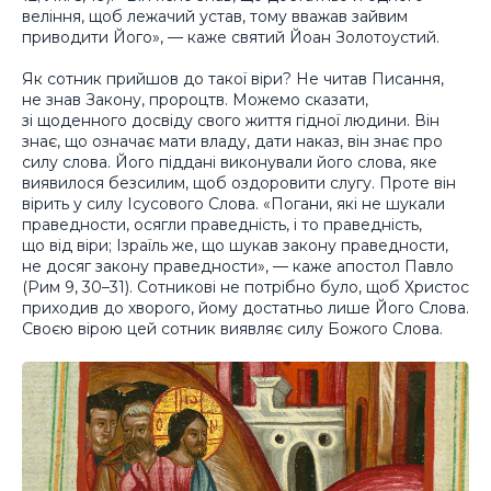
веління, щоб лежачий устав, тому вважав зайвим
приводити Його», — каже святий Йоан Золотоустий.
Як сотник прийшов до такої віри? Не читав Писання,
не знав Закону, пророцтв. Можемо сказати,
зі щоденного досвіду свого життя гідної людини. Він
знає, що означає мати владу, дати наказ, він знає про
силу слова. Його піддані виконували його слова, яке
виявилося безсилим, щоб оздоровити слугу. Проте він
вірить у силу Ісусового Слова. «Погани, які не шукали
праведности, осягли праведність, і то праведність,
що від віри; Ізраїль же, що шукав закону праведности,
не досяг закону праведности», — каже апостол Павло
(Рим 9, 30–31). Сотникові не потрібно було, щоб Христос
приходив до хворого, йому достатньо лише Його Слова.
Своєю вірою цей сотник виявляє силу Божого Слова.