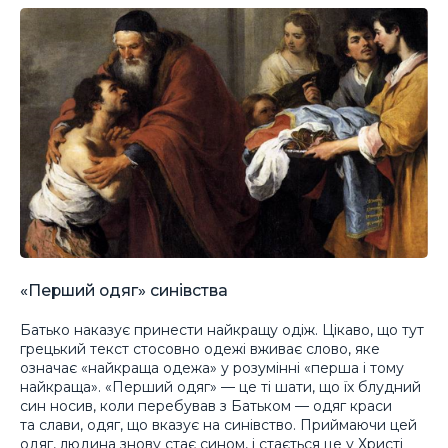
«Перший одяг» синівства
Батько наказує принести найкращу одіж. Цікаво, що тут
грецький текст стосовно одежі вживає слово, яке
означає «найкраща одежа» у розумінні «перша і тому
найкраща». «Перший одяг» — це ті шати, що їх блудний
син носив, коли перебував з Батьком — одяг краси
та слави, одяг, що вказує на синівство. Приймаючи цей
одяг, людина знову стає сином, і стається це у Христі