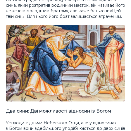
сина, який розтратив родинний маєток, він називає його
не «своїм молодшим братом», але каже батькові: «Цей
твій син». Для нього його брат залишається втраченим.
Два сини: Дві можливості відносин із Богом
Усі люди є дітьми Небесного Отця, але у відносинах
з Богом вони здебільшого уподібнюються до двох синів