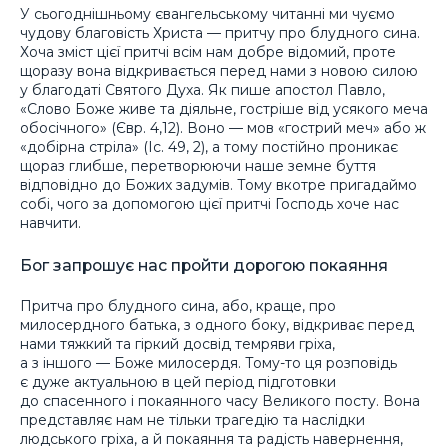
У сьогоднішньому євангельському читанні ми чуємо
чудову благовість Христа — притчу про блудного сина.
Хоча зміст цієї притчі всім нам добре відомий, проте
щоразу вона відкривається перед нами з новою силою
у благодаті Святого Духа. Як пише апостол Павло,
«Слово Боже живе та діяльне, гостріше від усякого меча
обосічного» (Євр. 4,12). Воно — мов «гострий меч» або ж
«добірна стріла» (Іс. 49, 2), а тому постійно проникає
щораз глибше, перетворюючи наше земне буття
відповідно до Божих задумів. Тому вкотре пригадаймо
собі, чого за допомогою цієї притчі Господь хоче нас
навчити.
Бог запрошує нас пройти дорогою покаяння
Притча про блудного сина, або, краще, про
милосердного батька, з одного боку, відкриває перед
нами тяжкий та гіркий досвід темряви гріха,
а з іншого — Боже милосердя. Тому-то ця розповідь
є дуже актуальною в цей період підготовки
до спасенного і покаянного часу Великого посту. Вона
представляє нам не тільки трагедію та наслідки
людського гріха, а й покаяння та радість навернення,