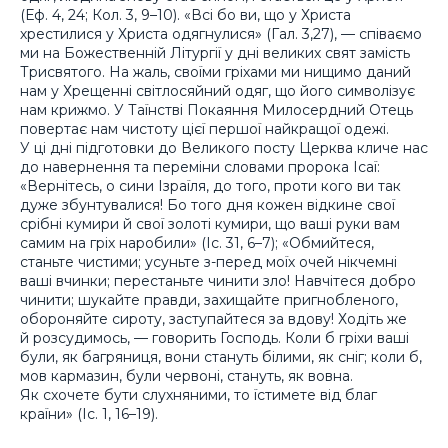
(Еф. 4, 24; Кол. 3, 9–10). «Всі бо ви, що у Христа
хрестилися у Христа одягнулися» (Гал. 3,27), — співаємо
ми на Божественній Літургії у дні великих свят замість
Трисвятого. На жаль, своїми гріхами ми нищимо даний
нам у Хрещенні світлосяйний одяг, що його символізує
нам крижмо. У Таїнстві Покаяння Милосердний Отець
повертає нам чистоту цієї першої найкращої одежі.
У ці дні підготовки до Великого посту Церква кличе нас
до навернення та переміни словами пророка Ісаї:
«Вернітесь, о сини Ізраїля, до того, проти кого ви так
дуже збунтувалися! Бо того дня кожен відкине свої
срібні кумири й свої золоті кумири, що ваші руки вам
самим на гріх наробили» (Іс. 31, 6–7); «Обмийтеся,
станьте чистими; усуньте з-перед моїх очей нікчемні
ваші вчинки; перестаньте чинити зло! Навчітеся добро
чинити; шукайте правди, захищайте пригнобленого,
обороняйте сироту, заступайтеся за вдову! Ходіть же
й розсудимось, — говорить Господь. Коли б гріхи ваші
були, як багряниця, вони стануть білими, як сніг; коли б,
мов кармазин, були червоні, стануть, як вовна.
Як схочете бути слухняними, то їстимете від благ
країни» (Іс. 1, 16–19).