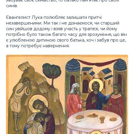
забуває своє синівство, то батько пам’ятає про своїх
синів.
Євангелист Лука полюбляє залишати притчі
незавершеними. Ми так і не дізнаємося, чи старший
син увійшов додому і взяв участь у трапезі, чи йому
потрібно було також багато часу для зрозуміння, що він
є улюбленою дитиною свого батька, хоч і забув про це,
а тому потребує навернення.