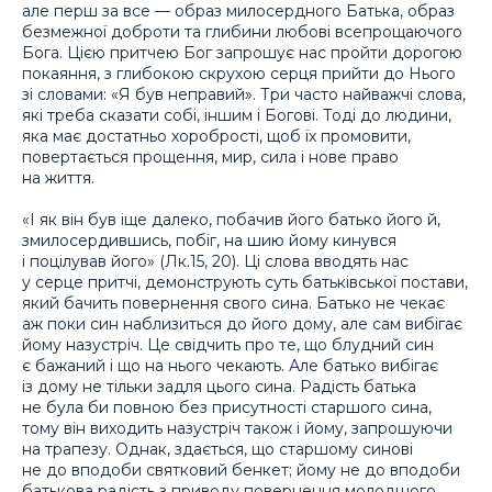
але перш за все — образ милосердного Батька, образ
безмежної доброти та глибини любові всепрощаючого
Бога. Цією притчею Бог запрошує нас пройти дорогою
покаяння, з глибокою скрухою серця прийти до Нього
зі словами: «Я був неправий». Три часто найважчі слова,
які треба сказати собі, іншим і Богові. Тоді до людини,
яка має достатньо хоробрості, щоб їх промовити,
повертається прощення, мир, сила і нове право
на життя.
«І як він був іще далеко, побачив його батько його й,
змилосердившись, побіг, на шию йому кинувся
і поцілував його» (Лк.15, 20). Ці слова вводять нас
у серце притчі, демонструють суть батьківської постави,
який бачить повернення свого сина. Батько не чекає
аж поки син наблизиться до його дому, але сам вибігає
йому назустріч. Це свідчить про те, що блудний син
є бажаний і що на нього чекають. Але батько вибігає
із дому не тільки задля цього сина. Радість батька
не була би повною без присутності старшого сина,
тому він виходить назустріч також і йому, запрошуючи
на трапезу. Однак, здається, що старшому синові
не до вподоби святковий бенкет; йому не до вподоби
батькова радість з приводу повернення молодшого