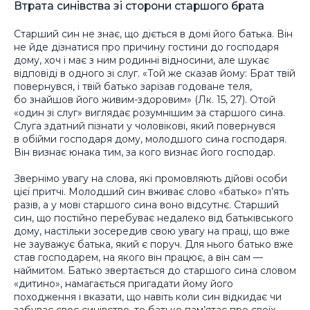
Втрата синівства зі сторони старшого брата
Старший син не знає, що діється в домі його батька. Він
не йде дізнатися про причину гостини до господаря
дому, хоч і має з ним родинні відносини, але шукає
відповіді в одного зі слуг. «Той же сказав йому: Брат твій
повернувся, і твій батько зарізав годоване теля,
бо знайшов його живим-здоровим» (Лк. 15, 27). Отой
«один зі слуг» виглядає розумнішим за старшого сина.
Слуга здатний пізнати у чоловікові, який повернувся
в обійми господаря дому, молодшого сина господаря.
Він визнає юнака тим, за кого визнає його господар.
Звернімо увагу на слова, які промовляють дійові особи
цієї притчі. Молодший син вживає слово «батько» п’ять
разів, а у мові старшого сина воно відсутнє. Старший
син, що постійно перебуває недалеко від батьківського
дому, настільки зосередив свою увагу на праці, що вже
не зауважує батька, який є поруч. Для нього батько вже
став господарем, на якого він працює, а він сам —
наймитом. Батько звертається до старшого сина словом
«дитино», намагається пригадати йому його
походження і вказати, що навіть коли син відкидає чи