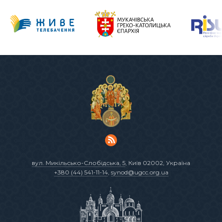
вул. Микільсько-Слобідська, 5
, Київ 02002, Україна
+380 (44) 541-11-14
,
synod@ugcc.org.ua