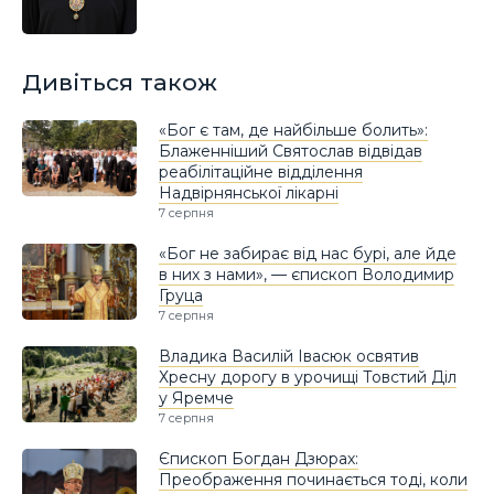
Дивіться також
«Бог є там, де найбільше болить»:
Блаженніший Святослав відвідав
реабілітаційне відділення
Надвірнянської лікарні
7 серпня
«Бог не забирає від нас бурі, але йде
в них з нами», — єпископ Володимир
Груца
7 серпня
Владика Василій Івасюк освятив
Хресну дорогу в урочищі Товстий Діл
у Яремче
7 серпня
Єпископ Богдан Дзюрах:
Преображення починається тоді, коли