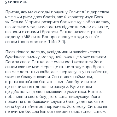
ухилитися
Притча, яку ми сьогодні почули у Євангелії, підкреслює
не тільки риси двох братів, але й характеризує Бога
як Батька. У притчі розкрито батьківську любов як таку,
що не знає меж, і намагається відкрити синам очі на те,
що вони є синами і братами. Батько називає грішну
людину: «Мій син». Бог проголошує людину своїм
сином і вона стає ним (1 Йо. 3, 1).
Після гіркого досвіду, усвідомивши важкість свого
бунтівного вчинку, молодший юнак ще може визнати
Бога за свого Батька, але сміливості назватися його
сином вже не має. Через це він не згадує про брата,
що має достатньо хліба, але звертає увагу на наймитів,
яким не бракує поживи. Син стався наймитом,
втратився зв’язок батько — син. Але бути сином —
це не питання гідності чи заслуги. Бути сином —
це дійсність, від якої неможливо ухилитися. Батько,
побачивши свого блудного сина, вислуховує його
покаяння і, не бажаючи слухати безглузде прохання
сина бути наймитом, перериває його мову. Син, що він
не вчинив би, для Батька завжди залишається сином.