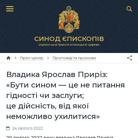
СИНОД ЄПИСКОПІВ
Української Греко-Католицької Церкви
Прес-центр
Проповіді та промови
Владика Ярослав Приріз:
«Бути сином — це не питання
гідності чи заслуги;
це дійсність, від якої
неможливо ухилитися»
24 лютого 2022
20 лютого 2022 року владика Ярослав Приріз,