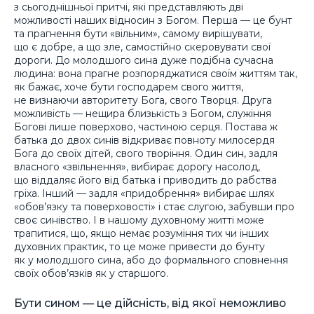
з сьогоднішньої притчі, які представляють дві
можливості наших відносин з Богом. Перша — це бунт
та прагнення бути «вільним», самому вирішувати,
що є добре, а що зле, самостійно скеровувати свої
дороги. До молодшого сина дуже подібна сучасна
людина: вона прагне розпоряджатися своїм життям так,
як бажає, хоче бути господарем свого життя,
не визнаючи авторитету Бога, свого Творця. Друга
можливість — нещира близькість з Богом, служіння
Богові лише поверхово, частиною серця. Постава ж
батька до двох синів відкриває повноту милосердя
Бога до своїх дітей, свого творіння. Один син, задля
власного «звільнення», вибирає дорогу насолод,
що віддаляє його від батька і приводить до рабства
гріха. Інший — задля «придобрення» вибирає шлях
«обов’язку та поверховості» і стає слугою, забувши про
своє синівство. І в нашому духовному житті може
трапитися, що, якщо немає розуміння тих чи інших
духовних практик, то це може привести до бунту
як у молодшого сина, або до формального сповнення
своїх обов’язків як у старшого.
Бути сином — це дійсність, від якої неможливо