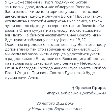
У цій Божественній Літургії подякуймо Богові
за ті великі дари, якими нас обдарував Господь.
Застановімся, чи ми їх використовуємо для того, щоб
ще сильніше і щиріше служити Богові? Просімо також
усвідомлення потреби навернення нас самих, а також
чутливості до відходу і навернення наших ближніх: аби
разом з Отцем сумувати з приводу тих, хто віддалився
від Нього. Не біймося наслідувати Сина Божого, Який
йде шукати заблукану овечку (пор. Мт. 18, 12).
Особливо впродовж благодатного часу Великого посту
допомагаймо тим, хто заблукав чи спотикнувся, щоб
ми могли всі разом чистим серцем удостоїтися участі
в радості самого Бога, коли вся Божа родина збереться
на пасхальному євхаристійному бенкеті у Небесного
Отця. А благодать Господа нашого Ісуса Христа, і любов
Бога, і Отця та Причастя Святого Духа нехай буде
з усіма вами. Амінь.
† Ярослав Приріз,
єпарх Самбірсько-Дрогобицький
20 лютого 2022 року,
у Неділю про Блудного сина,