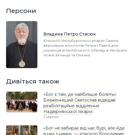
Персони
Владика Петро Стасюк
Єпископ Мельбурнської єпархії Святих
верховних апостолів Петра і Павла для
українців візантійського обряду в Австралії,
Новій Зеландії та Океанії
Дивіться також
«Бог є там, де найбільше болить»:
Блаженніший Святослав відвідав
реабілітаційне відділення
Надвірнянської лікарні
7 серпня
«Бог не забирає від нас бурі, але йде
в них з нами», — єпископ Володимир