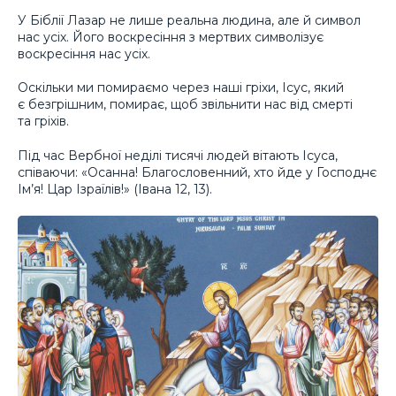
У Біблії Лазар не лише реальна людина, але й символ
нас усіх. Його воскресіння з мертвих символізує
воскресіння нас усіх.
Оскільки ми помираємо через наші гріхи, Ісус, який
є безгрішним, помирає, щоб звільнити нас від смерті
та гріхів.
Під час Вербної неділі тисячі людей вітають Ісуса,
співаючи: «Осанна! Благословенний, хто йде у Господнє
Ім’я! Цар Ізраїлів!» (Івана 12, 13).