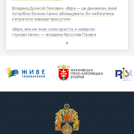
Владика Діонісій Ляхович: «Віра — це динамізм, який
потрібно безнастанно збільшувати, бо небезпека
її втратити завжди присутня»
«Віра, яка не знає сили хреста, є невірою
і лукавством», — владика Ярослав Приріз