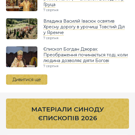
Груца
7 серпня
Владика Василій Івасюк освятив
Хресну дорогу в урочищі Товстий Діл
у Яремче
7 серпня
Єпископ Богдан Дзюрах:
Преображення починається тоді, коли
людина дозволяє діяти Богові
7 серпня
Дивитися ще
МАТЕРІАЛИ СИНОДУ
ЄПИСКОПІВ 2026