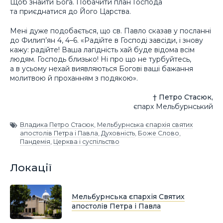
Щоб знайти Бога. Побачити план Господа
та приєднатися до Його Царства.
Мені дуже подобається, що св. Павло сказав у посланні
до Филип’ян 4, 4–6. «Радійте в Господі завсіди, і знову
кажу: радійте! Ваша лагідність хай буде відома всім
людям. Господь близько! Ні про що не турбуйтесь,
а в усьому нехай виявляються Богові ваші бажання
молитвою й проханням з подякою».
† Петро Стасюк,
єпарх Мельбурнський
Владика Петро Стасюк
,
Мельбурнська єпархія святих
апостолів Петра і Павла
,
Духовність
,
Боже Слово
,
Пандемія
,
Церква і суспільство
Локації
Мельбурнська єпархія Святих
апостолів Петра і Павла