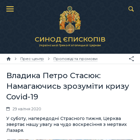
СИНОД ЄПИСКОПІВ
Української Греко-Католицької Церкви
Прес-центр
Проповіді та промови
Владика Петро Стасюк:
Намагаючись зрозуміти кризу
Covid-19
29 квітня 2020
У суботу, напередодні Страсного тижня, Церква
звертає нашу увагу на чудо воскресіння з мертвих
Лазаря.