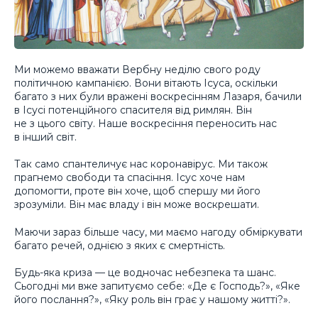
Ми можемо вважати Вербну неділю свого роду
політичною кампанією. Вони вітають Ісуса, оскільки
багато з них були вражені воскресінням Лазаря, бачили
в Ісусі потенційного спасителя від римлян. Він
не з цього світу. Наше воскресіння переносить нас
в інший світ.
Так само спантеличує нас коронавірус. Ми також
прагнемо свободи та спасіння. Ісус хоче нам
допомогти, проте він хоче, щоб спершу ми його
зрозуміли. Він має владу і він може воскрешати.
Маючи зараз більше часу, ми маємо нагоду обміркувати
багато речей, однією з яких є смертність.
Будь-яка криза — це водночас небезпека та шанс.
Сьогодні ми вже запитуємо себе: «Де є Господь?», «Яке
його послання?», «Яку роль він грає у нашому житті?».