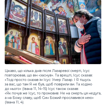
Цікаво, що кілька днів після Лазаревої смерті, Ісус
повторював, що він «заснув». Та врешті, Ісус сказав:
«Тоді просто сказав їм Ісус: Умер Лазар. І Я тішусь
за вас, що там Я не був, щоб повірили ви. Та ходімо
до нього» (Івана 11, 14–15) Ісус також сказав:
«Як почув же Ісус, то промовив: Не на смерть ця недуга,
а на Божу славу, щоб Син Божий прославився нею»
(Івана 11, 4).