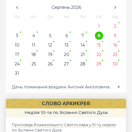
Серпень
2026
Пн
Вт
Ср
Чт
Пт
Сб
Нд
1
2
3
4
5
6
7
8
9
10
11
12
13
14
15
16
17
18
19
20
21
22
23
24
25
26
27
28
29
30
31
День поминання владики Антонія Ангеловича
СЛОВО АРХИЄРЕЯ
Неділя 10-та по Зісланні Святого Духа
Проповідь Блаженнішого Святослава у 10-ту неділю
по Зісланні Святого Духа