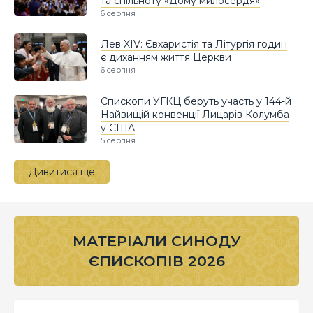
та спільноту «Дому милосердя»
6 серпня
Лев XIV: Євхаристія та Літургія годин
є диханням життя Церкви
6 серпня
Єпископи УГКЦ беруть участь у 144-й
Найвищій конвенції Лицарів Колумба
у США
5 серпня
Дивитися ще
МАТЕРІАЛИ СИНОДУ
ЄПИСКОПІВ 2026