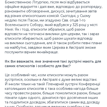
Божественною Літургією, після якої відбувається
офіційне відкриття і далі вже, відповідно до розпорядку,
різноманітні обговорення, дискусії, зачитування звітів
від різних єпископських комісій. Сьогодні, у Сьому
неділю після Пасхи, ми згадуємо Свв. отців 1-го
Вселенського Собору, який відбувся у 325 році у місті
Нікеї. Як і тоді, єпископи зібралися, щоб разом
відповісти на тогочасні виклики для церкви, так і зараз
єпископи збираються, щоб разом шукати відповіді
на виклики сьогодення, але й також робити певні плани
на майбутнє, завдяки яким Церква в Австралії зможе
послужити вірним якнайкраще.
Як Ви вважаєте, яке значення такі зустрічі мають для
самих єпископів і особисто для Вас?
Це особливий час, коли єпископи можуть разом
зустрітися, оскільки в Австралії є дуже великі відстані.
Й інколи тільки на такій Пленарній зустрічі Конференції
католицьких єпископів є така особлива нагода більше
часу провести разом, більше помолитися разом, більше
пізнати один одного, дізнатися про досягнення інших
та поділитися досвідом, збагатитися самим від досвіду
інших. Особисто для мене великим скарбом є те,