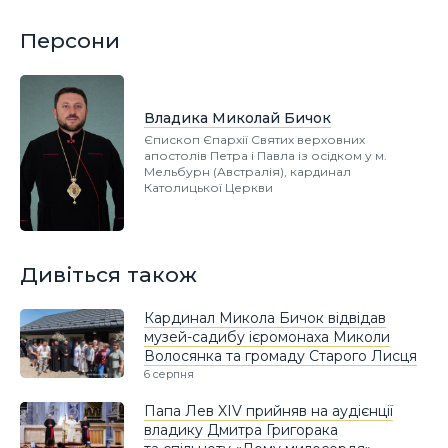
Персони
Владика Миколай Бичок
Єпископ Єпархії Святих верховних
апостолів Петра і Павла із осідком у м.
Мельбурн (Австралія), кардинал
Католицької Церкви
Дивіться також
Кардинал Микола Бичок відвідав
музей-садибу ієромонаха Миколи
Волосянка та громаду Старого Лисця
6 серпня
Папа Лев XIV прийняв на аудієнції
владику Дмитра Григорака