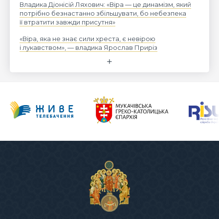
Владика Діонісій Ляхович: «Віра — це динамізм, який
потрібно безнастанно збільшувати, бо небезпека
її втратити завжди присутня»
«Віра, яка не знає сили хреста, є невірою
і лукавством», — владика Ярослав Приріз