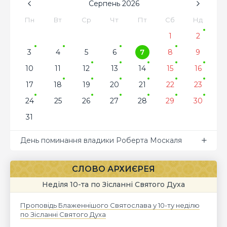
Серпень
2026
Пн
Вт
Ср
Чт
Пт
Сб
Нд
1
2
3
4
5
6
7
8
9
10
11
12
13
14
15
16
17
18
19
20
21
22
23
24
25
26
27
28
29
30
31
День поминання владики Роберта Москаля
СЛОВО АРХИЄРЕЯ
Неділя 10-та по Зісланні Святого Духа
Проповідь Блаженнішого Святослава у 10-ту неділю
по Зісланні Святого Духа