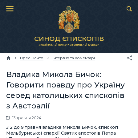
СИНОД ЄПИСКОПІВ
Української Греко-Католицької Церкви
Прес-центр
Інтерв’ю та коментарі
Владика Микола Бичок:
Говорити правду про Україну
серед католицьких єпископів
з Австралії
13 травня 2024
З 2 до 9 травня владика Микола Бичок, єпископ
Мельбурнської єпархії Святих апостолів Петра