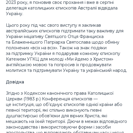
2023 року, я поновив своє прохання і вже в серпні
делегація католицьких єпископів Австралії відвідала
Україну.
Цього року під час свого виступу я закликав
австралійських єпископів підтримати таку важливу для
України ініціативу Святішого Отця Франциска
та Блаженнішого Патріарха Святослава щодо обміну
полонених «всіх на всіх». Також на знак подяки
за підтримку України я подарував кожному єпископу
Катехизм УГКЦ для молоді «Ми йдемо з Христом»
англійською мовою та попросив їх продовжувати
молитися та підтримувати Україну та український народ.
Довідка
Згідно з Кодексом канонічного права Католицької
Церкви (1983 р.) Конференція єпископів —
це інституція, що об’єднує єпископів однієї країни або
певної території, які спільно виконують певні
душпастирські обов’язки для вірних Христа, які
мешкають на їхній території. Діючи в межах відповідного
законодавства і використовуючи форми і засоби
апостольства, що відповідають обставинам часу і місця,