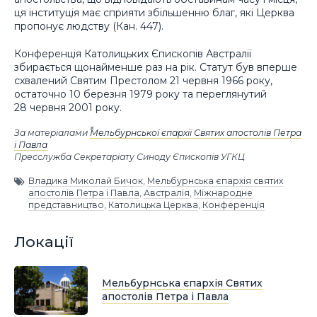
ця інституція має сприяти збільшенню благ, які Церква
пропонує людству (Кан. 447).
Конференція Католицьких Єпископів Австралії
збирається щонайменше раз на рік. Статут був вперше
схвалений Святим Престолом 21 червня 1966 року,
остаточно 10 березня 1979 року та переглянутий
28 червня 2001 року.
За матеріалами
Мельбурнської єпархії Святих апостолів Петра
і Павла
Пресслужба Секретаріату Синоду Єпископів УГКЦ
Владика Миколай Бичок
,
Мельбурнська єпархія святих
апостолів Петра і Павла
,
Австралія
,
Міжнародне
представництво
,
Католицька Церква
,
Конференція
Локації
Мельбурнська єпархія Святих
апостолів Петра і Павла