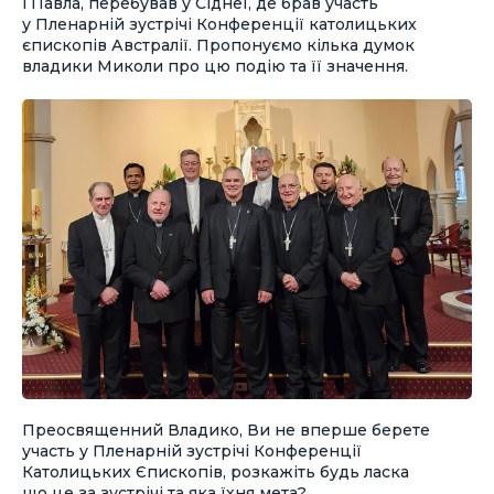
і Павла, перебував у Сіднеї, де брав участь
у Пленарній зустрічі Конференції католицьких
єпископів Австралії. Пропонуємо кілька думок
владики Миколи про цю подію та її значення.
Преосвященний Владико, Ви не вперше берете
участь у Пленарній зустрічі Конференції
Католицьких Єпископів, розкажіть будь ласка
що це за зустрічі та яка їхня мета?