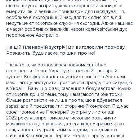
що на ці зустрічі приїжджають старші єпископи, вже
емерити, які є великим прикладом для наслідування,
особливо в сьогоднішній час, для тих єпископів, які
несуть це єпископське служіння сьогодні. Адже наш час
є часом особливих викликів, часом коли світський дух
переповнює Австралію.
На цій Пленарній зустрічі Ви виголосили промову.
Розкажіть, будь ласка, трішки про неї.
Після того, як розпочалося повномасштабне
вторгнення Росії в Україну, я на кожній пленарній
зустрічі Конференції католицьких єпископів Австралії
маю нагоду виступити і розповісти правду про ситуацію
в Україні. Бачу, що є зацікавлення з боку австралійських
єпископів до цієї теми, тому намагаюся також трохи
більше розповісти не лише про те, що відбувається
зараз, але й представити історичний контекст. Під час
своєї промови на Пленарній зустрічі у листопаді
2022 року я запропонував єпископам розглянути
можливість відправлення делегації до України як акт
солідарності з українським народом, серед якого
є й вірні Католицької Церкви. Через півроку, у травні