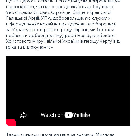
що ти даруєш себе їй. І сьогодні усім добровольцям
нашої країни, які гідно продовжують добру волю
Українських Січових Стрільців, бійців Української
Галицької Армії, УПА, добровольців, які служили
в формуваннях нехай інших держав, але боролись
за Україну проти різного роду тиранії, ми б хотіли
побажати доброї долі, мудрості Божої, глибокого
Христового миру і вільної України в першу чергу від
гріха та від окупанта».
Також єпископ привітав пароха храму о. Михайла