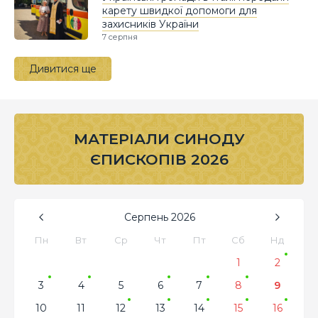
карету швидкої допомоги для
захисників України
7 серпня
Дивитися ще
МАТЕРІАЛИ СИНОДУ
ЄПИСКОПІВ 2026
Серпень
2026
Пн
Вт
Ср
Чт
Пт
Сб
Нд
1
2
3
4
5
6
7
8
9
10
11
12
13
14
15
16