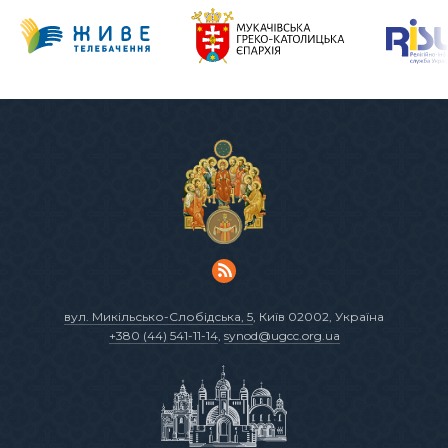
вул. Микільсько-Слобідська, 5
, Київ 02002, Україна
+380 (44) 541-11-14
,
synod@ugcc.org.ua