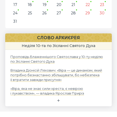
17
18
19
20
21
22
23
24
25
26
27
28
29
30
31
СЛОВО АРХИЄРЕЯ
Неділя 10-та по Зісланні Святого Духа
Проповідь Блаженнішого Святослава у 10-ту неділю
по Зісланні Святого Духа
Владика Діонісій Ляхович: «Віра — це динамізм, який
потрібно безнастанно збільшувати, бо небезпека
її втратити завжди присутня»
«Віра, яка не знає сили хреста, є невірою
і лукавством», — владика Ярослав Приріз