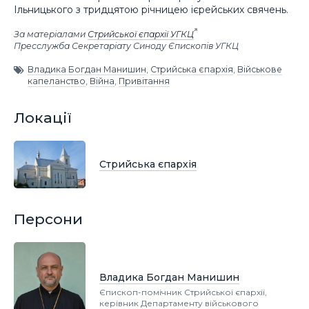
Ільницького з тридцятою річницею ієрейських свячень.
За матеріалами
Стрийської єпархії УГКЦ
Пресслужба Секретаріату Синоду Єпископів УГКЦ
Владика Богдан Манишин
,
Стрийська єпархія
,
Військове
капеланство
,
Війна
,
Привітання
Локації
Стрийська єпархія
Персони
Владика Богдан Манишин
Єпископ-помічник Стрийської єпархії,
керівник Департаменту військового