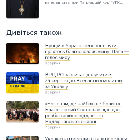
капеланства при Патріаршій курії УГКЦ
Дивіться також
Нунцій в Україні: непокоїть чути,
що хтось благословляє війну. Папа —
голос миру
8 серпня
ВРЦіРО закликає долучитися
24 серпня до Всесвітньої молитви
за Україну
8 серпня
«Бог є там, де найбільше болить»:
Блаженніший Святослав відвідав
реабілітаційне відділення
Надвірнянської лікарні
7 серпня
Українські громади в Італії передали