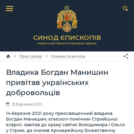
СИНОД ЄПИСКОПІВ
Української Греко-Католицької Церкви
Прес-центр
Новини та анонси
Владика Богдан Манишин
привітав українських
добровольців
15 березня 2021
14 березня 2021 року преосвященний владика
Богдан Манишин, єпископ-помічник Стрийської
єпархії, завітав до храму святих Володимира і Ольги
у Стрию, де очолив Архиєрейську Божественну