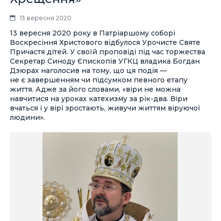
13 вересня 2020
13 вересня 2020 року в Патріаршому соборі
Воскресіння Христового відбулося Урочисте Святе
Причастя дітей. У своїй проповіді під час торжества
Секретар Синоду Єпископів УГКЦ владика Богдан
Дзюрах наголосив на тому, що ця подія —
не є завершенням чи підсумком певного етапу
життя. Адже за його словами, «віри не можна
навчитися на уроках катехизму за рік-два. Віри
вчаться і у вірі зростають, живучи життям віруючої
людини».