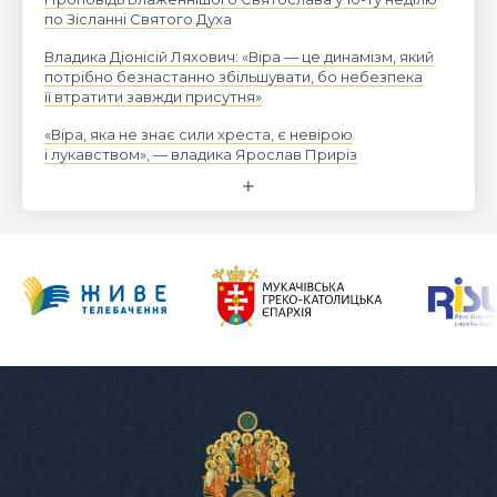
по Зісланні Святого Духа
Владика Діонісій Ляхович: «Віра — це динамізм, який
потрібно безнастанно збільшувати, бо небезпека
її втратити завжди присутня»
«Віра, яка не знає сили хреста, є невірою
і лукавством», — владика Ярослав Приріз