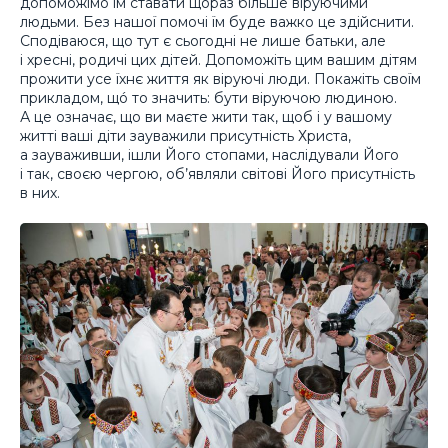
допоможімо їм ставати щораз більше віруючими
людьми. Без нашої помочі їм буде важко це здійснити.
Сподіваюся, що тут є сьогодні не лише батьки, але
і хресні, родичі цих дітей. Допоможіть цим вашим дітям
прожити усе їхнє життя як віруючі люди. Покажіть своїм
прикладом, щó то значить: бути віруючою людиною.
А це означає, що ви маєте жити так, щоб і у вашому
житті ваші діти зауважили присутність Христа,
а зауваживши, ішли Його стопами, наслідували Його
і так, своєю чергою, об’являли світові Його присутність
в них.