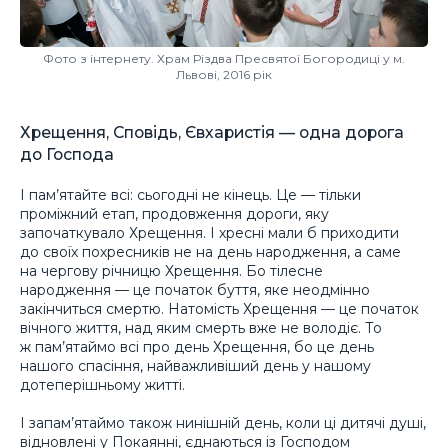
Фото з інтернету. Храм Різдва Пресвятої Богородиці у м.
Львові, 2016 рік
Хрещення, Сповідь, Євхаристія — одна дорога
до Господа
І пам’ятайте всі: сьогодні не кінець. Це — тільки
проміжний етап, продовження дороги, яку
започаткувало Хрещення. І хресні мали б приходити
до своїх похресників не на день народження, а саме
на чергову річницю Хрещення. Бо тілесне
народження — це початок буття, яке неодмінно
закінчиться смертю. Натомість Хрещення — це початок
вічного життя, над яким смерть вже не володіє. То
ж пам’ятаймо всі про день Хрещення, бо це день
нашого спасіння, найважливіший день у нашому
дотеперішньому житті.
І запам’ятаймо також нинішній день, коли ці дитячі душі,
відновлені у Покаянні, єднаються із Господом