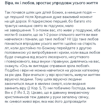
Віра, як і любов, зростає упродовж усього життя
Так почався шлях цих дітей Божих, а нинішня подія —
це
перший
після Хрещення дуже важливий момент
на цій дорозі. Я підкреслюю перший, бо багато хто
трактує нинішнє свято як підсумок, мало
не завершення. Ті з-поміж вас, хто живе у подружжі, хіба
могли б сказати, що за 1–2 роки спільного життя ви вже
навчилися і пізнали, що таке любов? Ні! Що таке любов
пізнається впродовж усього життя і щойно на старість
літ, коли достойно по-Божому перейдете з другою
половинкою усі випробування і кризи, коли ваша любов
буде очищена від всього ілюзорного, несуттєвого
і поверховного, ваші внуки і правнуки, дивлячись на вас,
скажуть: «Ось як виглядає справжня зріла любов!».
Подібно і віри не можна навчитися на уроках катехизму
за рік-два. Віри вчаться і у вірі зростають, живучи життям
віруючої людини. Тому шлях віруючої людини
закінчиться лише в хвилині смерті, коли видіння
замінить віру (2 Кор. 5, 7) і ми побачимо Господа, яким
Він є (1 Йо 3, 2). Цікаво, що в давнину вмираючому
християнинові теж давали у руки запалену свічку,
як символ живої віри, яка має його допровадити