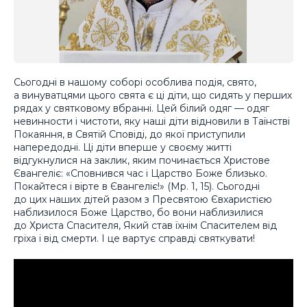
Сьогодні в нашому соборі особлива подія, свято,
а винуватцями цього свята є ці діти, що сидять у перших
рядах у святковому вбранні. Цей білий одяг — одяг
невинности і чистоти, яку наші діти відновили в Таїнстві
Покаяння, в Святій Сповіді, до якої приступили
напередодні. Ці діти вперше у своєму житті
відгукнулися на заклик, яким починається Христове
Євангеліє: «Сповнився час і Царство Боже близько.
Покайтеся і вірте в Євангеліє!» (Мр. 1, 15). Сьогодні
до цих наших дітей разом з Пресвятою Євхаристією
наблизилося Боже Царство, бо вони наблизилися
до Христа Спасителя, Який став їхнім Спасителем від
гріха і від смерти. І це вартує справді святкувати!