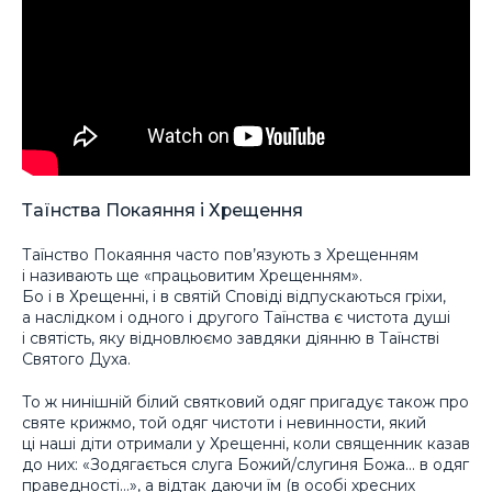
Таїнства Покаяння і Хрещення
Таїнство Покаяння часто пов’язують з Хрещенням
і називають ще «працьовитим Хрещенням».
Бо і в Хрещенні, і в святій Сповіді відпускаються гріхи,
а наслідком і одного і другого Таїнства є чистота душі
і святість, яку відновлюємо завдяки діянню в Таїнстві
Святого Духа.
То ж нинішній білий святковий одяг пригадує також про
святе крижмо, той одяг чистоти і невинности, який
ці наші діти отримали у Хрещенні, коли священник казав
до них: «Зодягається слуга Божий/слугиня Божа… в одяг
праведності…», а відтак даючи їм (в особі хресних