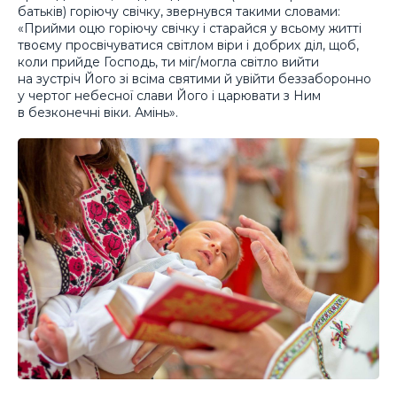
батьків) горіючу свічку, звернувся такими словами:
«Прийми оцю горіючу свічку і старайся у всьому житті
твоєму просвічуватися світлом віри і добрих діл, щоб,
коли прийде Господь, ти міг/могла світло вийти
на зустріч Його зі всіма святими й увійти беззаборонно
у чертог небесної слави Його і царювати з Ним
в безконечні віки. Амінь».