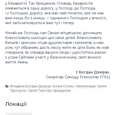
у Євхаристії. Так Хрещення, Сповідь, Євхаристія
зливаються в одну дорогу, у Господі, до Господа
і з Господом, дорогу, яка має свій початок, але не має
вже кінця, бо її кінець — єднання з Господом у вічності,
яке започатковується вже тут і тепер.
Нехай же Господь сам Своєю вітцівською десницею
благословить сьогодні цих своїх дітей, благословить
батьків і хресних, отців-душпастирів і катехитів, а нам
усім, тут зібраним, дасть ласку жити як діти Божі, як нові
створіння, як справді віруючі люди і удостоїтись разом
з усіма Святими участі у безконечному святі вічного
життя. Амінь.
† Богдан Дзюрах,
Секретар Синоду Єпископів УГКЦ
Владика Богдан Дзюрах
,
Боже Слово
,
Катехизація
,
Святе
Причастя
,
Святе Таїнство Хрещення
Локації