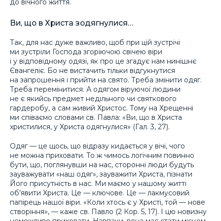
до вічного життя.
Ви, що в Христа зодягнулися…
Так, для нас дуже важливо, щоб при цій зустрічі
ми зустріли Господа згоріючою свічею віри
і у відповідному одязі, як про це згадує нам нинішнє
Євангеліє. Бо не вистачить тільки відгукнутися
на запрошення і прийти на свято. Треба змінити одяг.
Треба перемінитися. А одягом віруючої людини
не є якийсь предмет недільного чи святкового
гардеробу, а сам живий Христос. Тому на Хрещенні
ми співаємо словами св. Павла: «Ви, що в Христа
христилися, у Христа одягнулися» (Гал. 3, 27).
Одяг — це щось, що відразу кидається у вічі, чого
не можна приховати. То ж чимось логічним повинно
бути, що, поглянувши на нас, сторонні люди будуть
зауважувати «наш одяг», зауважити Христа, пізнати
Його присутність в нас. Ми маємо у нашому житті
об’явити Христа. Це — ключове. Це — лакмусовий
папірець нашої віри. «Коли хтось є у Христі, той — нове
створіння», — каже св. Павло (2 Кор. 5, 17). І цю новизну
неможливо приховати. Навпаки, вона має стати місцем