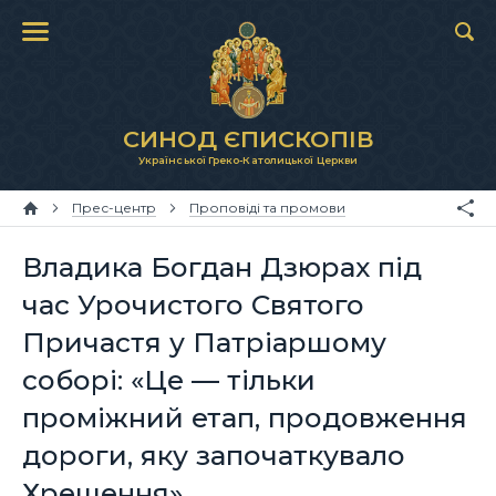
СИНОД ЄПИСКОПІВ
Української Греко-Католицької Церкви
Прес-центр
Проповіді та промови
Владика Богдан Дзюрах під
час Урочистого Святого
Причастя у Патріаршому
соборі: «Це — тільки
проміжний етап, продовження
дороги, яку започаткувало
Хрещення»