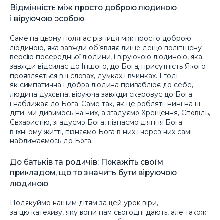
Відмінність між просто доброю людиною
і віруючою особою
Саме на цьому полягає різниця між просто доброю
людиною, яка завжди об’являє лише дещо поліпшену
версію посередньої людини, і віруючою людиною, яка
завжди відсилає до Іншого, до Бога, присутність Якого
проявляється в її словах, думках і вчинках. І тоді
як симпатична і добра людина приваблює до себе,
людина духовна, віруюча завжди скеровує до Бога
і наближає до Бога. Саме так, як це роблять нині наші
діти: ми дивимось на них, а згадуємо Хрещення, Сповідь,
Євхаристію, згадуємо Бога, пізнаємо діяння Бога
в їхньому житті, пізнаємо Бога в них і через них самі
наближаємось до Бога.
До батьків та родичів: Покажіть своїм
прикладом, що то значить бути віруючою
людиною
Подякуймо нашим дітям за цей урок віри,
за цю катехизу, яку вони нам сьогодні дають, але також