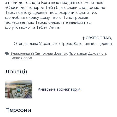
з нами до Господа Бога цією прадавньою молитвою:
«Спаси, Боже, народ Твій і благослови спадкоємство
Твоє, повноту Церкви Твоєї охорони, освяти тих,
що люблять красу дому Твого. Ти їх прослав
Божественною Твоєю силою і не залиши нас,
що уповаємо на Тебе». Амінь.
† СВЯТОСЛАВ,
Отець і Глава Української Греко-Католицької Церкви
Блаженніший Святослав Шевчук
,
Проповідь
,
Духовність
,
Боже Слово
Локації
Київська архиєпархія
Персони