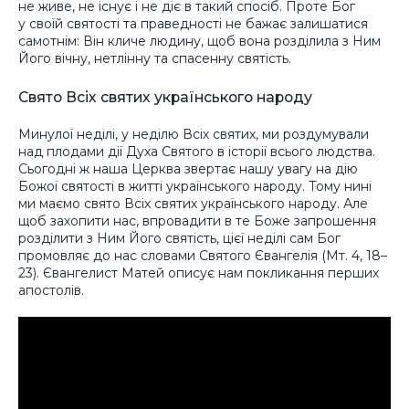
не живе, не існує і не діє в такий спосіб. Проте Бог
у своїй святості та праведності не бажає залишатися
самотнім: Він кличе людину, щоб вона розділила з Ним
Його вічну, нетлінну та спасенну святість.
Свято Всіх святих українського народу
Минулої неділі, у неділю Всіх святих, ми роздумували
над плодами дії Духа Святого в історії всього людства.
Сьогодні ж наша Церква звертає нашу увагу на дію
Божої святості в житті українського народу. Тому нині
ми маємо свято Всіх святих українського народу. Але
щоб захопити нас, впровадити в те Боже запрошення
розділити з Ним Його святість, цієї неділі сам Бог
промовляє до нас словами Святого Євангелія (Мт. 4, 18–
23). Євангелист Матей описує нам покликання перших
апостолів.