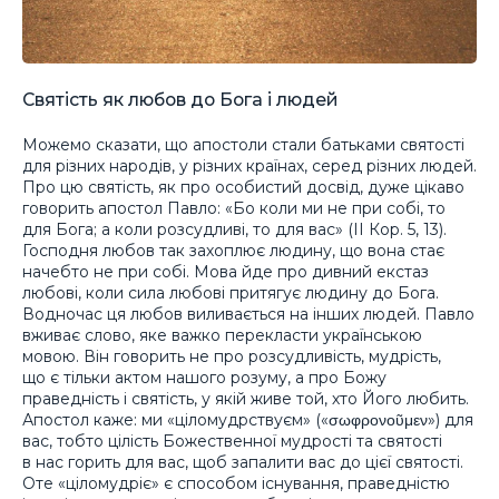
Святість як любов до Бога і людей
Можемо сказати, що апостоли стали батьками святості
для різних народів, у різних країнах, серед різних людей.
Про цю святість, як про особистий досвід, дуже цікаво
говорить апостол Павло: «Бо коли ми не при собі, то
для Бога; а коли розсудливі, то для вас» (ІІ Кор. 5, 13).
Господня любов так захоплює людину, що вона стає
начебто не при собі. Мова йде про дивний екстаз
любові, коли сила любові притягує людину до Бога.
Водночас ця любов виливається на інших людей. Павло
вживає слово, яке важко перекласти українською
мовою. Він говорить не про розсудливість, мудрість,
що є тільки актом нашого розуму, а про Божу
праведність і святість, у якій живе той, хто Його любить.
Апостол каже: ми «ціломудрствуєм» («σωφρονοῦμεν») для
вас, тобто цілість Божественної мудрості та святості
в нас горить для вас, щоб запалити вас до цієї святості.
Оте «ціломудріє» є способом існування, праведністю