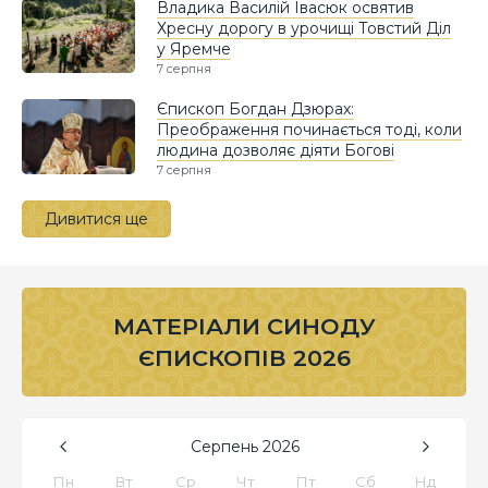
Владика Василій Івасюк освятив
Хресну дорогу в урочищі Товстий Діл
у Яремче
7 серпня
Єпископ Богдан Дзюрах:
Преображення починається тоді, коли
людина дозволяє діяти Богові
7 серпня
Дивитися ще
МАТЕРІАЛИ СИНОДУ
ЄПИСКОПІВ 2026
Серпень
2026
Пн
Вт
Ср
Чт
Пт
Сб
Нд