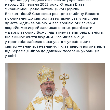
народу, 22 червня 2025 року, Отець і Глава
Української Греко-Католицької Церкви
Блаженніший Святослав розкрив глибину Божого
покликання до святості, звертаючи увагу на слова
Христа: «Ідіть за Мною, Я вас зроблю рибалками
людей». Архиєрей закликав вірних розпізнати
у цьому заклику Божу ініціативу та відповідальність,
що змінює життя людини. Особливе місце
у проповіді зайняло вшанування українських
святих — знаних і незнаних, які запалили вогонь віри
від берегів Дніпра до далеких поселень українців
у світі.