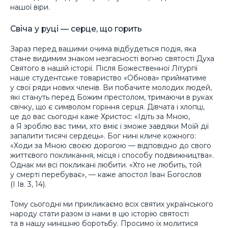
нашої віри.
Свіча у руці — серце, що горить
Зараз перед вашими очима відбудеться подія, яка
стане видимим знаком незгасності вогню святості Духа
Святого в нашій історії. Після Божественної Літургії
наше студентське товариство «Обнова» прийматиме
у свої ряди нових членів. Ви побачите молодих людей,
які стануть перед Божим престолом, тримаючи в руках
свічку, що є символом горіння серця. Дівчата і хлопці,
це до вас сьогодні каже Христос: «Ідіть за Мною,
а Я зроблю вас тими, хто вміє і зможе завдяки Моїй дії
запалити тисячі сердець». Бог нині кличе кожного:
«Ходи за Мною своєю дорогою — відповідно до свого
життєвого покликання, місця і способу подвижництва».
Однак ми всі покликані любити. «Хто не любить, той
у смерті перебуває», — каже апостол Іван Богослов
(І Ів. 3, 14).
Тому сьогодні ми прикликаємо всіх святих українського
народу стати разом із нами в цю історію святості
та в нашу нинішню боротьбу. Просимо їх молитися