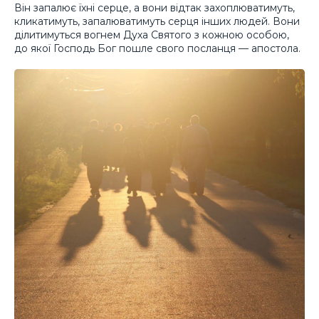
Він запалює їхні серце, а вони відтак захоплюватимуть,
кликатимуть, запалюватимуть серця інших людей. Вони
ділитимуться вогнем Духа Святого з кожною особою,
до якої Господь Бог пошле свого посланця — апостола.