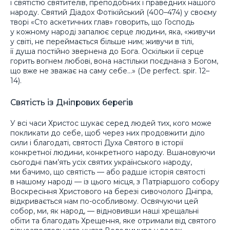
і святістю святителів, преподобних і праведних нашого
народу. Святий Діадох Фотікійський (400–474) у своєму
творі «Сто аскетичних глав» говорить, що Господь
у кожному народі запалює серце людини, яка, «живучи
у світі, не переймається більше ним; живучи в тілі,
її душа постійно звернена до Бога. Оскільки її серце
горить вогнем любові, вона настільки поєднана з Богом,
що вже не зважає на саму себе…» (De perfect. spir. 12–
14).
Святість із Дніпрових берегів
У всі часи Христос шукає серед людей тих, кого може
покликати до себе, щоб через них продовжити діло
сили і благодаті, святості Духа Святого в історії
конкретної людини, конкретного народу. Вшановуючи
сьогодні пам’ять усіх святих українського народу,
ми бачимо, що святість — або радше історія святості
в нашому народі — із цього місця, з Патріаршого собору
Воскресіння Христового на березі сивочолого Дніпра,
відкривається нам по-особливому. Освячуючи цей
собор, ми, як народ, — відновивши наші хрещальні
обіти та благодать Хрещення, яке отримали від святого