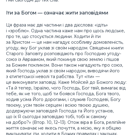
і ми сьогодні до тих слів.
Іти за Богом — означає жити заповідями
Ця фраза має дві частини і два дієслова: «ідіть»
і «зроблю». Одна частина каже нам про щось людське,
про те, що стосується людини. Ходити й іти
за Христом — це нам нагадує особливу домовленість,
угоду, яку Бог уклав зі своїм народом. Священні книги
Старого Заповіту розповідають про Господню угоду-
союз із Авраамом, який покинув свою землю і пішов
за Божим покликом. Вони також нагадують про союз,
який Господь уклав зі своїм народом, виводячи його
з єгипетської неволі та рабства. Тут «іти» —
це виконувати заповіді. Каже Мойсей до Божого люду:
«Та й тепер, Ізраїлю, чого Господь, Бог твій, вимагає від
тебе, як не того, щоб ти боявся Господа, Бога твого,
ходив усіма Його дорогами, і служив Господеві, Богу
твоєму, усім твоїм серцем і всією твоєю душею,
додержуючи заповідей Господа та Його установ,
що їх Я сьогодні заповідаю тобі, тобі ж самому
на добро?» (Втор. 10, 12–13). Отож віра в Бога, релігійне
життя означає не якесь почуття, а місію, яку я обіцяю
виконувати: іти, ходити в Божих правилах і законах,