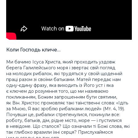
Коли Господь кличе…
Ми бачимо Ісуса Христа, який проходить уздовж
берега Галилейського моря і звертає свій погляд
на молодих рибалок, які трудяться у своїй щоденній
праці разом зі своїми батьками. Матей передає нам
одну-єдину фразу, яка виходить із Його уст і яка
є ключем до розуміння того, що ми називаємо
покликанням, Божим запрошенням бути святими,
як Він. Христос промовляє такі таїнственні слова: «Ідіть
за Мною, Я вас зроблю рибалками людей» (Мт. 4, 19).
Почувши це, рибалки стрепенулися, покинули все:
роботу, батьків, дім, рідне місто, море — і пустилися
в невідоме. Що сталося? Що означали ті Божі слова, які
так глибоко вразили їхні серця? Прислухаймося