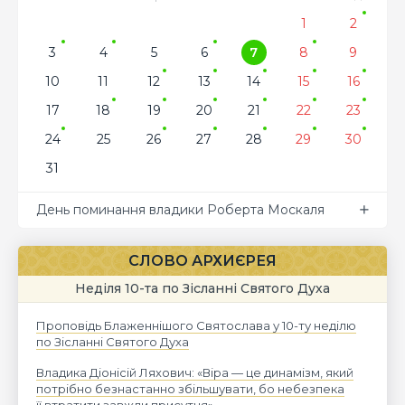
1
2
3
4
5
6
7
8
9
10
11
12
13
14
15
16
17
18
19
20
21
22
23
24
25
26
27
28
29
30
31
День поминання владики Роберта Москаля
СЛОВО АРХИЄРЕЯ
Неділя 10-та по Зісланні Святого Духа
Проповідь Блаженнішого Святослава у 10-ту неділю
по Зісланні Святого Духа
Владика Діонісій Ляхович: «Віра — це динамізм, який
потрібно безнастанно збільшувати, бо небезпека
її втратити завжди присутня»