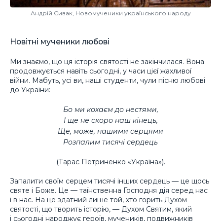
Андрій Сивак, Новомученики українського народу
Новітні мученики любові
Ми знаємо, що ця історія святості не закінчилася. Вона
продовжується навіть сьогодні, у часи цієї жахливої
війни. Мабуть, усі ви, наші студенти, чули пісню любові
до України:
Бо ми кохаєм до нестями,
І ще не скоро наш кінець,
Ще, може, нашими серцями
Розпалим тисячі сердець
(Тарас Петриненко «Україна»).
Запалити своїм серцем тисячі інших сердець — це щось
святе і Боже. Це — таїнственна Господня дія серед нас
і в нас. На це здатний лише той, хто горить Духом
святості, що творить історію, — Духом Святим, який
і сьогодні народжує героїв, мучеників, подвижників