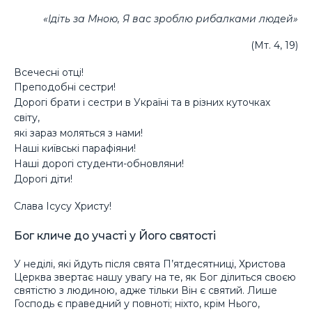
«Ідіть за Мною, Я вас зроблю рибалками людей»
(Мт. 4, 19)
Всечесні отці!
Преподобні сестри!
Дорогі брати і сестри в Україні та в різних куточках
світу,
які зараз моляться з нами!
Наші київські парафіяни!
Наші дорогі студенти-обновляни!
Дорогі діти!
Слава Ісусу Христу!
Бог кличе до участі у Його святості
У неділі, які йдуть після свята П’ятдесятниці, Христова
Церква звертає нашу увагу на те, як Бог ділиться своєю
святістю з людиною, адже тільки Він є святий. Лише
Господь є праведний у повноті; ніхто, крім Нього,