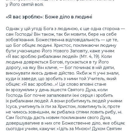
у Його святій волі.
«Я вас зроблю»: Боже діло в людині
Однак у цій угоді Бога з людиною, є ще одна сторона —
сам Господь! Він також, так би мовити, бере на себе
зобов’язання. Божественна відповідальність — це те,
що Бог обіцяє людині. Христос, покликаючи людину
бути учасницею Його Нового Заповіту, каже учням:
«Я вас зроблю рибалками людей» (Мт. 4, 19). Коли
людина довіряється Богові, пускається в ту Його
дорогу, на яку Він кличе, — Бог починає в ній діяти,
виконувати якесь дивне дійство. Якби ж ті учні знали,
куди їх заведе, що зробить з ними той Учитель, який
обіцяє: «Я вас зроблю…»! Це слово вповні стане
їм зрозумілим у день зішестя Святого Духа, коли
Господь Бог почне запалювати їхні серця і зробить
їх рибалками людей. А вони робитимуть людей учнями
Ісуса, учитимуть їх іти за Христом, ловитимуть їх, проте
не чимось зовнішнім, як рибалка сітями ловить рибу, ні.
Сам Господь дасть новим покликаним свого Духа,
довершуватиме в них оте Божественне діло, яке обіцяє
сьогодні учням, кажучи: «Ідіть за Мною»! Духом Святим