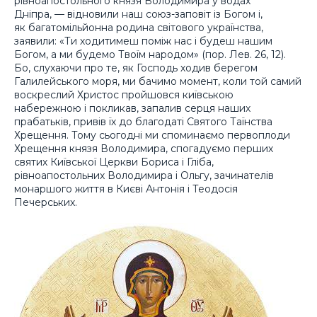
рівноапостольного князя Володимира у водах
Дніпра, — відновили наш союз-заповіт із Богом і,
як багатомільйонна родина світового українства,
заявили: «Ти ходитимеш поміж нас і будеш нашим
Богом, а ми будемо Твоїм народом» (пор. Лев. 26, 12).
Бо, слухаючи про те, як Господь ходив берегом
Галилейського моря, ми бачимо момент, коли той самий
воскреслий Христос пройшовся київською
набережною і покликав, запалив серця наших
прабатьків, привів їх до благодаті Святого Таїнства
Хрещення. Тому сьогодні ми споминаємо первоплоди
Хрещення князя Володимира, спогадуємо перших
святих Київської Церкви Бориса і Гліба,
рівноапостольних Володимира і Ольгу, зачинателів
монаршого життя в Києві Антонія і Теодосія
Печерських.