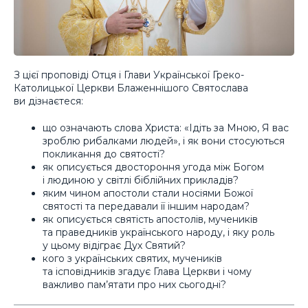
З цієї проповіді Отця і Глави Української Греко-
Католицької Церкви Блаженнішого Святослава
ви дізнаєтеся:
що означають слова Христа: «Ідіть за Мною, Я вас
зроблю рибалками людей», і як вони стосуються
покликання до святості?
як описується двостороння угода між Богом
і людиною у світлі біблійних прикладів?
яким чином апостоли стали носіями Божої
святості та передавали її іншим народам?
як описується святість апостолів, мучеників
та праведників українського народу, і яку роль
у цьому відіграє Дух Святий?
кого з українських святих, мучеників
та ісповідників згадує Глава Церкви і чому
важливо пам’ятати про них сьогодні?