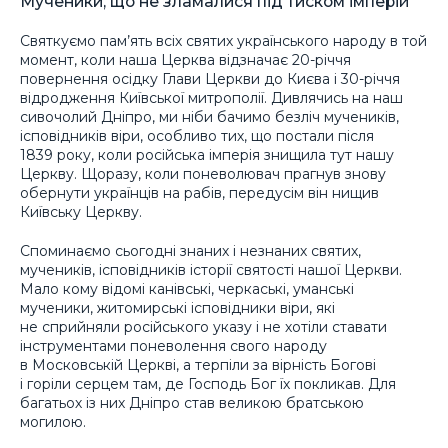
Мученики, що не зламалися під тиском імперій
Святкуємо пам’ять всіх святих українського народу в той
момент, коли наша Церква відзначає 20-річчя
повернення осідку Глави Церкви до Києва і 30-річчя
відродження Київської митрополії. Дивлячись на наш
сивочолий Дніпро, ми ніби бачимо безліч мучеників,
ісповідників віри, особливо тих, що постали після
1839 року, коли російська імперія знищила тут нашу
Церкву. Щоразу, коли поневолювач прагнув знову
обернути українців на рабів, передусім він нищив
Київську Церкву.
Споминаємо сьогодні знаних і незнаних святих,
мучеників, ісповідників історії святості нашої Церкви.
Мало кому відомі канівські, черкаські, уманські
мученики, житомирські ісповідники віри, які
не сприйняли російського указу і не хотіли ставати
інструментами поневолення свого народу
в Московській Церкві, а терпіли за вірність Богові
і горіли серцем там, де Господь Бог їх покликав. Для
багатьох із них Дніпро став великою братською
могилою.