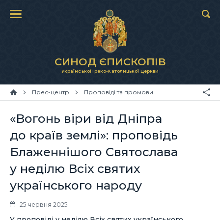
СИНОД ЄПИСКОПІВ
Української Греко-Католицької Церкви
Прес-центр
Проповіді та промови
«Вогонь віри від Дніпра
до країв землі»: проповідь
Блаженнішого Святослава
у неділю Всіх святих
українського народу
25 червня 2025
У проповіді у неділю Всіх святих українського