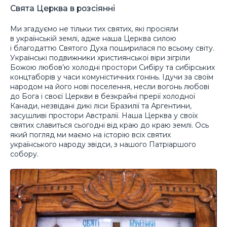
Свята Церква в розсіянні
Ми згадуємо не тільки тих святих, які просіяли
в українській землі, адже наша Церква силою
і благодаттю Святого Духа поширилася по всьому світу.
Українські подвижники християнської віри зігріли
Божою любов’ю холодні простори Сибіру та сибірських
концтаборів у часи комуністичних гонінь. Ідучи за своїм
народом на його нові поселення, несли вогонь любові
до Бога і своєї Церкви в безкрайні прерії холодної
Канади, незвідані дикі ліси Бразилії та Аргентини,
засушливі простори Австралії. Наша Церква у своїх
святих славиться сьогодні від краю до краю землі. Ось
який погляд ми маємо на історію всіх святих
українського народу звідси, з нашого Патріаршого
собору.