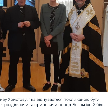
кву Христову, яка відчувається покликаною бути
, розділяючи та приносячи перед Богом їхній біль