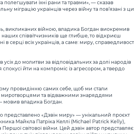
а полегшувати їхні рани та травми», — сказав
ьну міграцію українців через війну та пов’язані з ц
ань, викликаних війною, владика Богдан виокремив
 наших співвітчизників ще глибше, то відкриєш
і в серці всіх українців, а саме: миру, справедливост
 усіх до молитви за відповідальних за долі народів
я спокусі йти на компроміс із агресором, а твердо
му провидінню самих себе, щоб ми стали
ми миротворцями та відважними знаряддями
 мовив владика Богдан.
ло представлено «Дзвін миру» — унікальний проєкт
ника Майкла Патріка Келлі (Michael Patrick Kelly),
ів Першої світової війни. Цей дзвін автор представляє