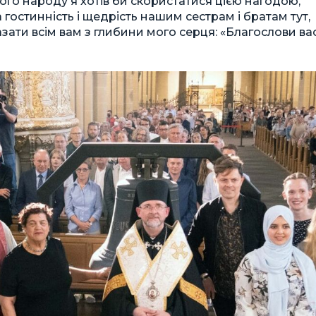
ого народу я хотів би скористатися цією нагодою,
гостинність і щедрість нашим сестрам і братам тут,
сказати всім вам з глибини мого серця: «Благослови ва