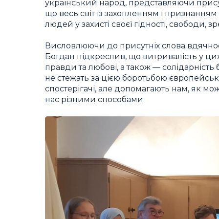
український народ, представляючи присутн
що весь світ із захопленням і признанням
людей у захисті своєї гідності, свободи, 
Висловлюючи до присутніх слова вдячност
Богдан підкреслив, що витривалість у ци
правди та любові, а також — солідарність б
не стежать за цією боротьбою європейськ
спостерігачі, але допомагають нам, як м
нас різними способами.