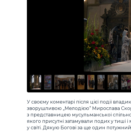
У своєму коментарі після цієї події влад
зворушливою „Мелодією“ Мирослава Скорик
з представницею мусульманської спільнот
якого присутні затамували подих у тиші і 
у світі. Дякую Богові за ще один потужний