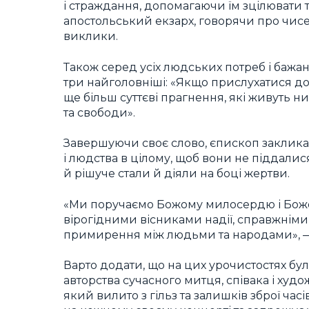
і страждання, допомагаючи їм зцілювати т
апостольський екзарх, говорячи про чисел
виклики.
Також серед усіх людських потреб і баж
три найголовніші: «Якщо прислухатися до
ще більш суттєві прагнення, які живуть нин
та свободи».
Завершуючи своє слово, єпископ закликав
і людства в цілому, щоб вони не піддалис
й рішуче стали й діяли на боці жертви.
«Ми поручаємо Божому милосердю і Божо
вірогідними вісниками надії, справжні
примирення між людьми та народами», —
Варто додати, що на цих урочистостях бу
авторства сучасного митця, співака і худож
який вилито з гільз та залишків зброї час