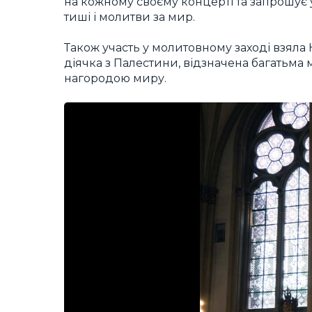
на кожному своєму концерті та запрошує ус
тиші і молитви за мир.
Також участь у молитовному заході взяла
діячка з Палестини, відзначена багатьм
нагородою миру.