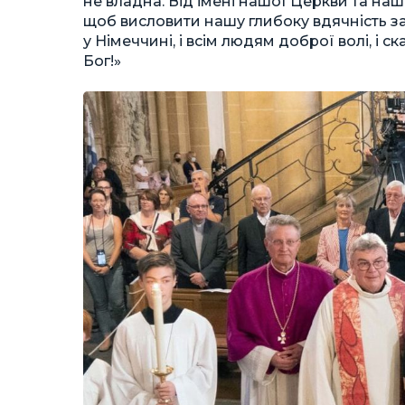
не владна. Від імені нашої Церкви та наш
щоб висловити нашу глибоку вдячність за 
у Німеччині, і всім людям доброї волі, і 
Бог!»