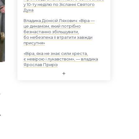
у 10-ту неділю по Зісланні Святого
Духа
Владика Діонісій Ляхович: «Віра —
це динамізм, який потрібно
безнастанно збільшувати,
бо небезпека її втратити завжди
присутня»
«Віра, яка не знає сили хреста,
є невірою і лукавством», — владика
Ярослав Приріз
.
д