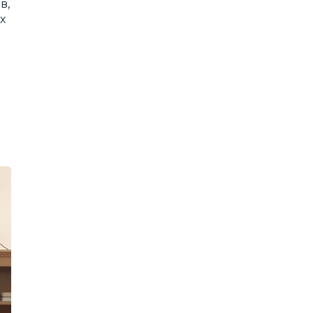
в,
х
ь