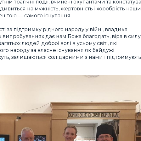
ім трагічні події, вчинені окупантами та констатува
 дивиться на мужність, жертовність і хоробрість наши
зрештою — самого існування.
і за підтримку рідного народу у війні, владика
х випробуваннях дає нам Божа благодать, віра в силу
агатьох людей доброї волі в усьому світі, які
ого народу за власне існування як байдужі
ожуть, залишаються солідарними з нами і підтримуют