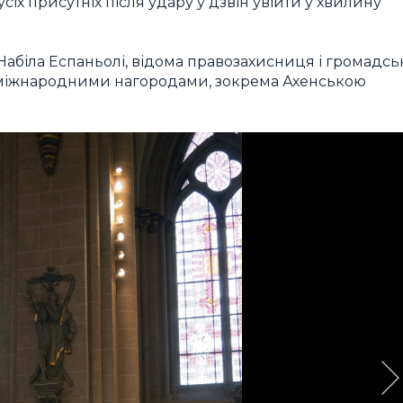
іх присутніх після удару у дзвін увійти у хвилину
 Набіла Еспаньолі, відома правозахисниця і громадсь
а міжнародними нагородами, зокрема Ахенською