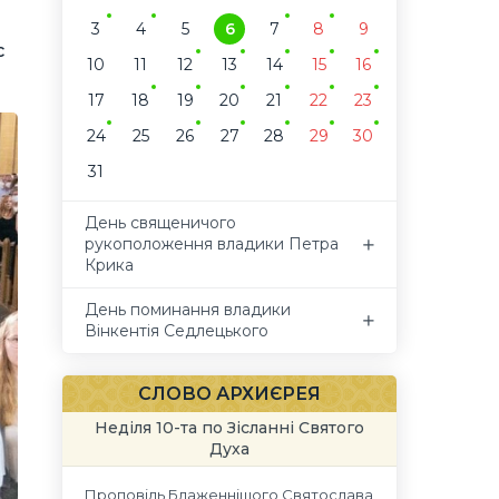
3
4
5
6
7
8
9
с
10
11
12
13
14
15
16
17
18
19
20
21
22
23
24
25
26
27
28
29
30
31
День священичого
рукоположення владики Петра
Крика
День поминання владики
Вінкентія Седлецького
СЛОВО АРХИЄРЕЯ
Неділя 10-та по Зісланні Святого
Духа
Проповідь Блаженнішого Святослава