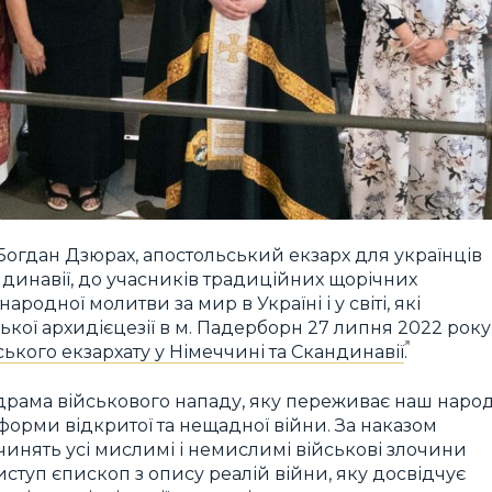
Богдан Дзюрах, апостольський екзарх для українців
ндинавії, до учасників традиційних щорічних
ародної молитви за мир в Україні і у світі, які
кої архидієцезії в м. Падерборн 27 липня 2022 року
кого екзархату у Німеччині та Скандинавії
.
а драма військового нападу, яку переживає наш наро
а форми відкритої та нещадної війни. За наказом
чинять усі мислимі і немислимі військові злочини
ступ єпископ з опису реалій війни, яку досвідчує