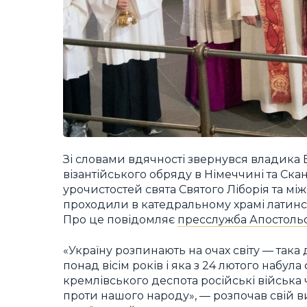
Зі словами вдячності звернувся владика 
візантійського обряду в Німеччині та Ска
урочистостей свята Святого Ліборія та міжн
проходили в катедральному храмі латинсь
Про це повідомляє
пресслужба Апостольсь
«Україну розпинають на очах світу — так
понад вісім років і яка з 24 лютого набул
кремлівського деспота російські війська 
проти нашого народу», — розпочав свій ви