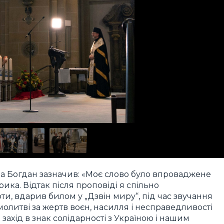
ика Богдан зазначив: «Моє слово було впроваджене
а. Відтак після проповіді я спільно
и, вдарив билом у „Дзвін миру“, під час звучання
молитві за жертв воєн, насилля і несправедливості
 захід в знак солідарності з Україною і нашим