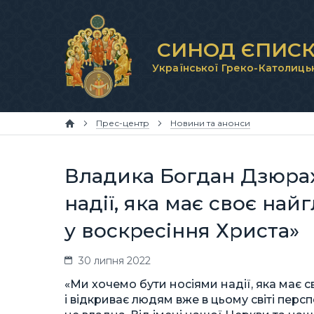
СИНОД ЄПИСК
Української Греко-Католиць
Прес-центр
Новини та анонси
Владика Богдан Дзюрах
надії, яка має своє най
у воскресіння Христа»
30 липня 2022
«Ми хочемо бути носіями надії, яка має с
і відкриває людям вже в цьому світі перс