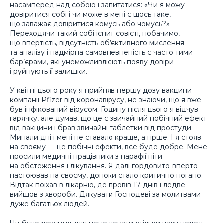
насамперед над собою і запитатися: «Чи я можу
довіритися собі і чи може в мені є щось таке,
що заважає довіритися комусь або чомусь?»
Переходячи такий собі іспит совісті, побачимо,
що впертість, відсутність об’єктивного мислення
та аналізу і надмірна самовпевненість є часто тими
бар’єрами, які унеможливлюють появу довіри
і руйнують її залишки.
У квітні цього року я прийняв першу дозу вакцини
компанії Pfizer від коронавірусу, не знаючи, що я вже
був інфікований вірусом. Годину після цього я відчув
гарячку, але думав, що це є звичайний побічний ефект
від вакцини і брав звичайні таблетки від простуди.
Минали дні і мені не ставало краще, а гірше. І я стояв
на своєму — це побічні ефекти, все буде добре. Мене
просили медичні працівники з парафії піти
на обстеження і лікування. Я далі гордовито-вперто
настоював на своєму, допоки стало критично погано.
Відтак поїхав в лікарню, де провів 17 днів і ледве
вийшов з хвороби. Дякувати Господеві за молитвами
дуже багатьох людей.