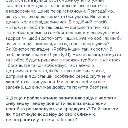
боялися їх на вулиці. Страх може бути потужнім
каталізатором для такої поведінки, але в наш час
є недоречним. Це не по-християнськи. Пригадаймо,
як Ісус зціляв прокажених та біснуватих. Він йшов
до них, коли всі відвернулися. В подібний спосіб
ми повинні робити так само — допомогти тим, хто
потребує допомоги і не боятися тих, хто ризикує своїм
здоров’ям, щоби допомогти іншим. Уявімо собі, як ми би
чулися, коли захворіли, а всі від нас відвернулися?
Як Христос пригадує: «Робіть іншим так, як хотіли б,
щоб чинили з вами» (Лука 6, 31). Нехай повага, співчуття
та любов будуть рушіями в проявах турботи, а не страх
і боязнь. Це також зобов’язує нас належно
дотримуватися заходів безпеки в носінні масок,
дотримання дистанцій, особливо серед скупчення
людей та вакцинування. Ми повинні робити все
залежне, що викликає довіру та почуття безпеки.
5. Дещо проблематичне запитання: звідки черпати
силу знову і знову довіряти людям, якщо вони
постійно розчаровують та зраджують? Та й загалом,
як, практикуючи довіру до своїх ближніх,
не потрапити у тенета наївності?