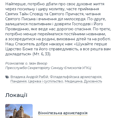
Найперше, потрібно дбати про своє духовне життя
через посильну і щиру молитву, часте приймання
Святих Тайн Сповіді та Святого Причастя, читання
Святого Письма і вчинення діл милосердя. По-друге,
залишатися позитивним і довіряти Господеві і Його
Провидінню, яке веде нас дорогою спасіння. По-третє,
потрібно менше перейматися постійними новинами,
а зосередитися на родині, вихованні дітей та на роботі.
Наш Спаситель добре наказує нам: «Шукайте перше
Царство Боже та його справедливість, а все решта вам
докладеться» (Мт. 6, 33).
Розмовляв: о. Іван Вихор
Пресслужба Секретаріату Синоду Єпископів УГКЦ
Владика Андрій Рабій
,
Філадельфійська архиєпархія
,
Пандемія
,
Церква і суспільство
,
Медицина
,
Духовність
Локації
Вінніпезька архиєпархія