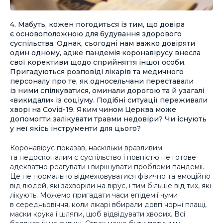
4. Мабуть, кожен погодиться із тим, що довіра
є основоположною для будування здорового
суспільства. Однак, сьогодні нам важко довіряти
один одному, адже пандемія коронавірусу внесла
свої корективи щодо сприйняття іншої особи.
Пригадуються розповіді лікарів та медичного
персоналу про те, як односельчани переставали
із ними спілкуватися, оминали дорогою та й узагалі
«викидали» із соціуму. Подібні ситуації переживали
хворі на Covid-19. Яким чином Церква може
допомогти залікувати травми недовіри? Чи існують
у неї якісь інструменти для цього?
Коронавірус показав, наскільки вразливим
та недосконалим є суспільство і повністю не готове
адекватно реагувати і вирішувати проблеми пандемії.
Це не нормально відмежовуватися фізично та емоційно
від людей, які захворіли на вірус, і тим більше від тих, які
лікують. Можемо пригадати часи епідемії чуми
в середньовіччя, коли лікарі вбирали довгі чорні плащі,
маски крука і шляпи, щоб відвідувати хворих. Всі