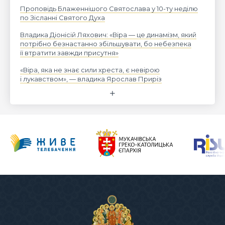
Проповідь Блаженнішого Святослава у 10-ту неділю
по Зісланні Святого Духа
Владика Діонісій Ляхович: «Віра — це динамізм, який
потрібно безнастанно збільшувати, бо небезпека
її втратити завжди присутня»
«Віра, яка не знає сили хреста, є невірою
і лукавством», — владика Ярослав Приріз