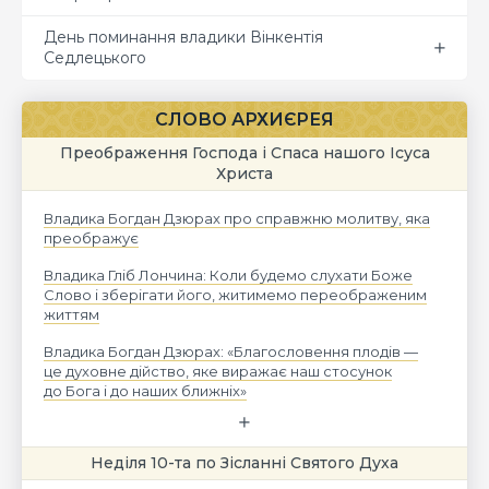
День поминання владики Вінкентія
Седлецького
СЛОВО АРХИЄРЕЯ
Преображення Господа і Спаса нашого Ісуса
Христа
Владика Богдан Дзюрах про справжню молитву, яка
преображує
Владика Гліб Лончина: Коли будемо слухати Боже
Слово і зберігати його, житимемо переображеним
життям
Владика Богдан Дзюрах: «Благословення плодів —
це духовне дійство, яке виражає наш стосунок
до Бога і до наших ближніх»
Неділя 10-та по Зісланні Святого Духа