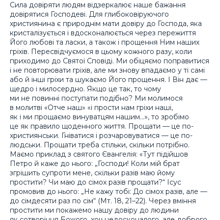
Сила довіряти людям відзеркалює наше бажання
довірятися Господеві. Для глибоковіруючого
християнина є природнім мати довіру до Господа, яка
кристалізується і вдосконалюється через пережиття
Його любові та ласки, а також і прощення Ним наших
гріхів. Пересвідчуємося в цьому кожного разу, коли
приходимо до Святої Сповіді. Ми обіцяємо поправитися
і не повторювати гріхів, але ми знову впадаємо у ті самі
або й інші гріхи та шукаємо Його прощення. І Він дає —
щедро і милосердно. Якщо це так, то чому
ми не повинні поступати подібно? Ми молимося
в молитві «Отче наш» «і прости нам гріхи наші,
як і ми прощаємо винуватцям нашим…», то зробімо
це як правило щоденного життя. Прощати — це по-
християнськи. Гніватися і розчаровуватися — це по-
людськи. Прощати треба стільки, скільки потрібно.
Маємо приклад з святого Євангелія: «Тут підійшов
Петро й каже до нього: „Господи! Коли мій брат
згрішить супроти мене, скільки разів маю йому
простити? Чи маю до сімох разів прощати?“ Ісус
промовив до нього: „Не кажу тобі: До сімох разів, але —
до сімдесяти раз по сім“ (Мт. 18, 21–22). Через вміння
простити ми покажемо нашу довіру до людини
як сотворіння Божого, хоч недосконалого, але доброго.