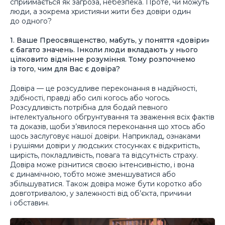
сприймається як загроза, небезпека. Проте, чи можуть
люди, а зокрема християни жити без довіри один
до одного?
1. Ваше Преосвященство, мабуть, у поняття «довіри»
є багато значень. Інколи люди вкладають у нього
цілковито відмінне розуміння. Тому розпочнемо
із того, чим для Вас є довіра?
Довіра — це розсудливе переконання в надійності,
здібності, правді або силі когось або чогось.
Розсудливість потрібна для бодай певного
інтелектуального обгрунтування та зваження всіх фактів
та доказів, щоби з’явилося переконання що хтось або
щось заслуговує нашої довіри. Наприклад, ознаками
і рушіями довіри у людських стосунках є відкритість,
щирість, покладливість, повага та відсутність страху.
Довіра може різнитися своєю інтенсивністю, і вона
є динамічною, тобто може зменшуватися або
збільшуватися. Також довіра може бути коротко або
довготривалою, у залежності від об’єкта, причини
і обставин.