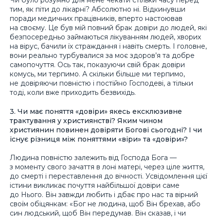
Чи було розумно для мене чекати стільки часу перед
тим, як піти до лікарні? Абсолютно ні. Відкинувши
поради медичних працівників, вперто настоював
на своєму. Це був мій повний брак довіри до людей, які
безпосередньо займаються лікуванням людей, хворих
на вірус, бачили їх страждання і навіть смерть. І головне,
вони реально турбувалися за моє здоров’я та добре
самопочуття. Ось так, показуючи свій брак довіри
комусь, ми терпимо. А скільки більше ми терпимо,
не довіряючи повністю і постійно Господеві, а тільки
тоді, коли вже приходить безвихідь.
3. Чи має поняття «довіри» якесь ексклюзивне
трактування у християнстві? Яким чином
християнин повинен довіряти Богові сьогодні? І чи
існує різниця між поняттями «віри» та «довіри»?
Людина повністю залежить від Господа Бога —
з моменту свого зачаття в лоні матері, через ціле життя,
до смерті і переставлення до вічності. Усвідомлення цієї
істини викликає почуття найбільшої довіри саме
до Нього. Він завжди любить і дбає про нас та вірний
своїм обіцянкам: «Бог не людина, щоб Він брехав, або
син людський, щоб Він передумав. Він сказав, і чи