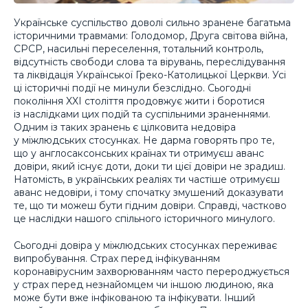
Українське суспільство доволі сильно зранене багатьма
історичними травмами: Голодомор, Друга світова війна,
СРСР, насильні переселення, тотальний контроль,
відсутність свободи слова та вірувань, переслідування
та ліквідація Української Греко-Католицької Церкви. Усі
ці історичні події не минули безслідно. Сьогодні
покоління XXI століття продовжує жити і боротися
із наслідками цих подій та суспільними зраненнями.
Одним із таких зранень є цілковита недовіра
у міжлюдських стосунках. Не дарма говорять про те,
що у англосаксонських країнах ти отримуєш аванс
довіри, який існує доти, доки ти цієї довіри не зрадиш.
Натомість, в українських реаліях ти частіше отримуєш
аванс недовіри, і тому спочатку змушений доказувати
те, що ти можеш бути гідним довіри. Справді, частково
це наслідки нашого спільного історичного минулого.
Сьогодні довіра у міжлюдських стосунках переживає
випробування. Страх перед інфікуванням
коронавірусним захворюванням часто перероджується
у страх перед незнайомцем чи іншою людиною, яка
може бути вже інфікованою та інфікувати. Інший