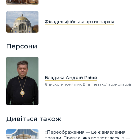
Філадельфійська архиєпархія
Персони
Владика Андрій Рабій
Єпископ-помічник Вінніпезької архиєпархії
Дивіться також
«Переображення — це є виявлення
правди. Правда, яка воплотилася…» —