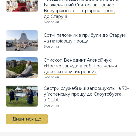
Блаженніший Святослав під час
Всеукраїнської патріаршої прощі
до Старуні
6 серпня
Сотні паломників прибули до Старуні
на патріаршу прощу
6 серпня
Єпископ Венедикт Алексійчук:
«Носімо завжди в собі прагнення
досягти великих речей»
5 серпня
Сестри служебниці запрошують на 72-
у Успенську прощу до Слоутсбурга
в США
5 серпня
Дивитися ще