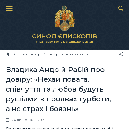
СИНОД ЄПИСКОПІВ
Української Греко-Католицької Церкви
Прес-центр
Інтерв’ю та коментарі
Владика Андрій Рабій про
довіру: «Нехай повага,
співчуття та любов будуть
рушіями в проявах турботи,
а не страх і боязнь»
24 листопада 2021
Як навчитися знову довіряти один одному у світі,