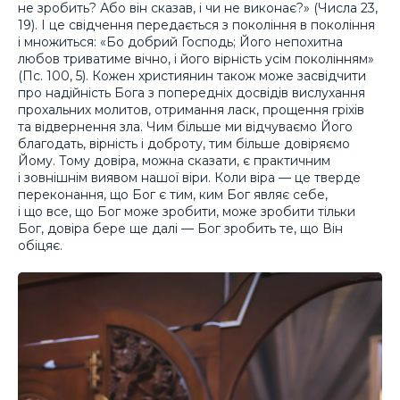
не зробить? Або він сказав, і чи не виконає?» (Числа 23,
19). І це свідчення передається з покоління в покоління
і множиться: «Бо добрий Господь; Його непохитна
любов триватиме вічно, і його вірність усім поколінням»
(Пс. 100, 5). Кожен християнин також може засвідчити
про надійність Бога з попередніх досвідів вислухання
прохальних молитов, отримання ласк, прощення гріхів
та відвернення зла. Чим більше ми відчуваємо Його
благодать, вірність і доброту, тим більше довіряємо
Йому. Тому довіра, можна сказати, є практичним
і зовнішнім виявом нашої віри. Коли віра — це тверде
переконання, що Бог є тим, ким Бог являє себе,
і що все, що Бог може зробити, може зробити тільки
Бог, довіра бере ще далі — Бог зробить те, що Він
обіцяє.