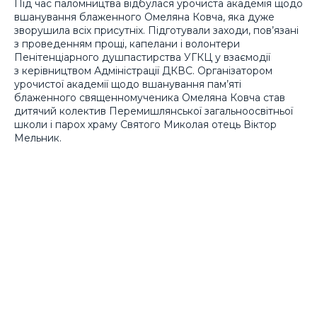
Під час паломництва відбулася урочиста академія щодо
вшанування блаженного Омеляна Ковча, яка дуже
зворушила всіх присутніх. Підготували заходи, пов’язані
з проведенням прощі, капелани і волонтери
Пенітенціарного душпастирства УГКЦ у взаємодії
з керівництвом Адміністрації ДКВС. Організатором
урочистої академії щодо вшанування пам’яті
блаженного священномученика Омеляна Ковча став
дитячий колектив Перемишлянської загальноосвітньої
школи і парох храму Святого Миколая отець Віктор
Мельник.