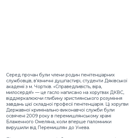
Серед прочан були члени родин пенітенціарних
службовців, в’язничні душпастирі, студенти Дяківської
академії з м. Чортків. «Справедливість, віра,
милосердя!» — це гасло написано на хоругвах ДКВС,
віддзеркалюючи глибину християнського розуміння
завдань цієї складної професії пенітенціарія. Ці хоругви
Державної кримінально-виконавчої служби були
освячені 2009 року в перемишлянському храмі
Блаженного Омеляна, коли вперше паломники
вирушили від Перемишлян до Унева.