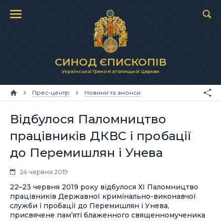
СИНОД ЄПИСКОПІВ
Української Греко-Католицької Церкви
Прес-центр
Новини та анонси
Відбулося Паломництво
працівників ДКВС і пробації
до Перемишлян і Унева
24 червня 2019
22–23 червня 2019 року відбулося ХІ Паломництво
працівників Державної кримінально-виконавчої
служби і пробації до Перемишлян і Унева,
присвячене пам’яті блаженного священномученика