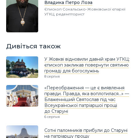
Владика Петро Лоза
Єпископ Сокальсько-Жовківської єпархії
УГКЦ, редемпторист
Дивіться також
У Жовкві відновили давній храм УГКЦ:
єпископ закликав повернути святиню
громаді для богослужінь
8 серпня
«Переображення — це є виявлення
правди. Правда, яка воплотилася…» —
Блаженніший Святослав під час
Всеукраїнської патріаршої прощі
до Старуні
6 серпня
Сотні паломників прибули до Старуні
на патріаршу прощу