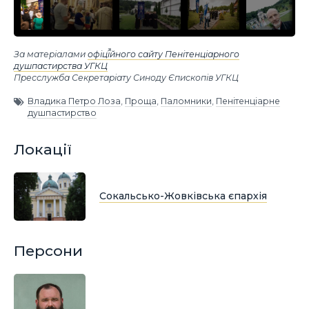
За матеріалами
офіційного сайту Пенітенціарного
душпастирства УГКЦ
Пресслужба Секретаріату Синоду Єпископів УГКЦ
Владика Петро Лоза
,
Проща
,
Паломники
,
Пенітенціарне
душпастирство
Локації
Сокальсько-Жовківська єпархія
Персони