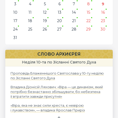
3
4
5
6
7
8
9
10
11
12
13
14
15
16
17
18
19
20
21
22
23
24
25
26
27
28
29
30
31
СЛОВО АРХИЄРЕЯ
Неділя 10-та по Зісланні Святого Духа
Проповідь Блаженнішого Святослава у 10-ту неділю
по Зісланні Святого Духа
Владика Діонісій Ляхович: «Віра — це динамізм, який
потрібно безнастанно збільшувати, бо небезпека
її втратити завжди присутня»
«Віра, яка не знає сили хреста, є невірою
і лукавством», — владика Ярослав Приріз