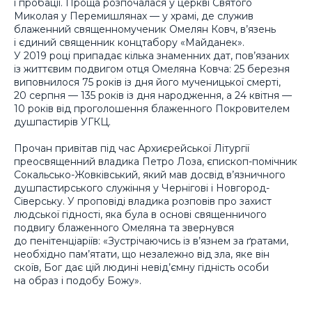
і пробації. Проща розпочалася у церкві Святого
Миколая у Перемишлянах — у храмі, де служив
блаженний священномученик Омелян Ковч, в’язень
і єдиний священник концтабору «Майданек».
У 2019 році припадає кілька знаменних дат, пов’язаних
із життєвим подвигом отця Омеляна Ковча: 25 березня
виповнилося 75 років із дня його мученицької смерті,
20 серпня — 135 років із дня народження, а 24 квітня —
10 років від проголошення блаженного Покровителем
душпастирів УГКЦ.
Прочан привітав під час Архиєрейської Літургії
преосвященний владика Петро Лоза, єпископ-помічник
Сокальсько-Жовківський, який мав досвід в’язничного
душпастирського служіння у Чернігові і Новгород-
Сіверську. У проповіді владика розповів про захист
людської гідності, яка була в основі священничого
подвигу блаженного Омеляна та звернувся
до пенітенціаріїв: «Зустрічаючись із в’язнем за ґратами,
необхідно пам’ятати, що незалежно від зла, яке він
скоїв, Бог дає цій людині невід’ємну гідність особи
на образ і подобу Божу».