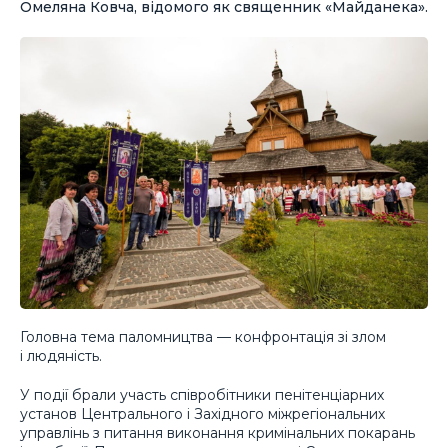
Омеляна Ковча, відомого як священник «Майданека».
Головна тема паломництва — конфронтація зі злом
і людяність.
У події брали участь співробітники пенітенціарних
установ Центрального і Західного міжрегіональних
управлінь з питання виконання кримінальних покарань