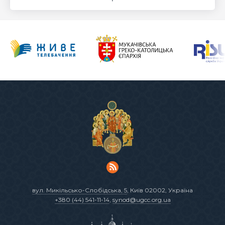
вул. Микільсько-Слобідська, 5
, Київ 02002, Україна
+380 (44) 541-11-14
,
synod@ugcc.org.ua