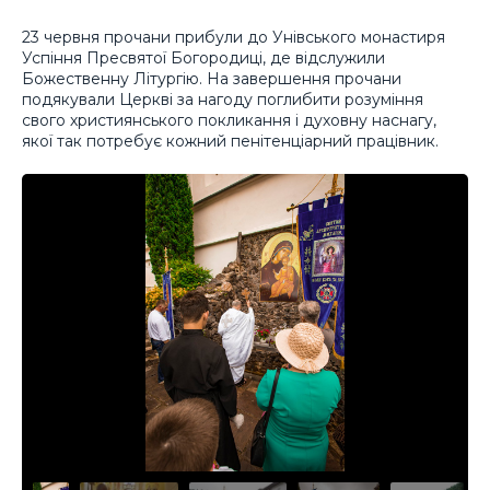
23 червня прочани прибули до Унівського монастиря
Успіння Пресвятої Богородиці, де відслужили
Божественну Літургію. На завершення прочани
подякували Церкві за нагоду поглибити розуміння
свого християнського покликання і духовну наснагу,
якої так потребує кожний пенітенціарний працівник.