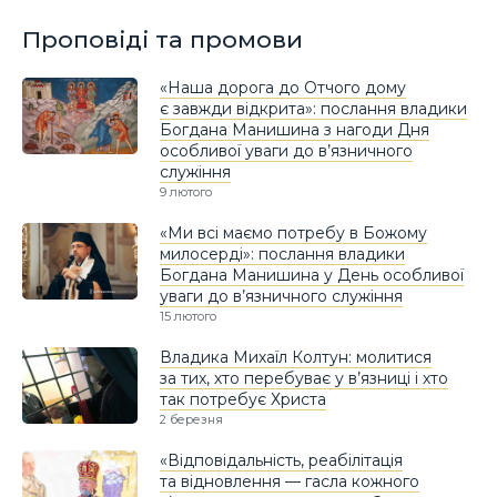
Проповіді та промови
«Наша дорога до Отчого дому
є завжди відкрита»: послання владики
Богдана Манишина з нагоди Дня
особливої уваги до в’язничного
служіння
9 лютого
«Ми всі маємо потребу в Божому
милосерді»: послання владики
Богдана Манишина у День особливої
уваги до в’язничного служіння
15 лютого
Владика Михаїл Колтун: молитися
за тих, хто перебуває у в’язниці і хто
так потребує Христа
2 березня
«Відповідальність, реабілітація
та відновлення — гасла кожного