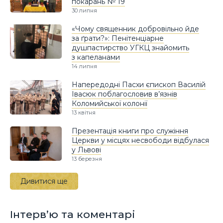
покарань № 19
30 липня
«Чому священник добровільно йде
за ґрати?»: Пенітенціарне
душпастирство УГКЦ знайомить
з капеланами
14 липня
Напередодні Пасхи єпископ Василій
Івасюк поблагословив в’язнів
Коломийської колонії
13 квітня
Презентація книги про служіння
Церкви у місцях несвободи відбулася
у Львові
13 березня
Дивитися ще
Інтерв’ю та коментарі