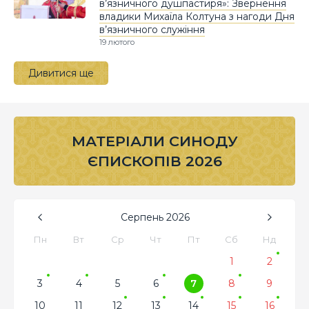
в’язничного душпастиря»: Звернення
владики Михаїла Колтуна з нагоди Дня
в’язничного служіння
19 лютого
Дивитися ще
МАТЕРІАЛИ СИНОДУ
ЄПИСКОПІВ 2026
Серпень
2026
Пн
Вт
Ср
Чт
Пт
Сб
Нд
1
2
3
4
5
6
7
8
9
10
11
12
13
14
15
16