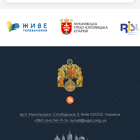
вул. Микільсько-Слобідська, 5
, Київ 02002, Україна
+380 (44) 541-11-14
,
synod@ugcc.org.ua