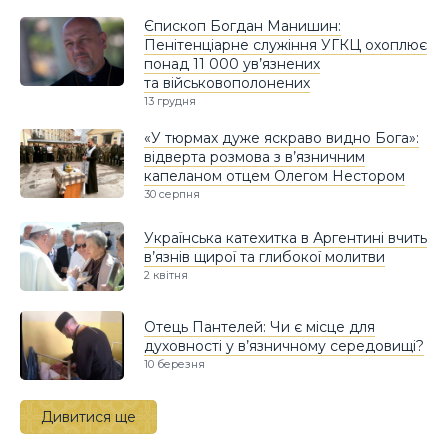
Єпископ Богдан Манишин:
Пенітенціарне служіння УГКЦ охоплює
понад 11 000 ув’язнених
та військовополонених
13 грудня
«У тюрмах дуже яскраво видно Бога»:
відверта розмова з в’язничним
капеланом отцем Олегом Нестором
30 серпня
Українська катехитка в Аргентині вчить
в’язнів щирої та глибокої молитви
2 квітня
Отець Пантелей: Чи є місце для
духовності у в’язничному середовищі?
10 березня
Дивитися ще