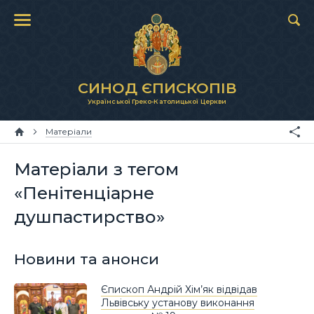
СИНОД ЄПИСКОПІВ
Української Греко-Католицької Церкви
Матеріали
Матеріали з тегом
«Пенітенціарне
душпастирство»
Новини та анонси
Єпископ Андрій Хім’як відвідав
Львівську установу виконання