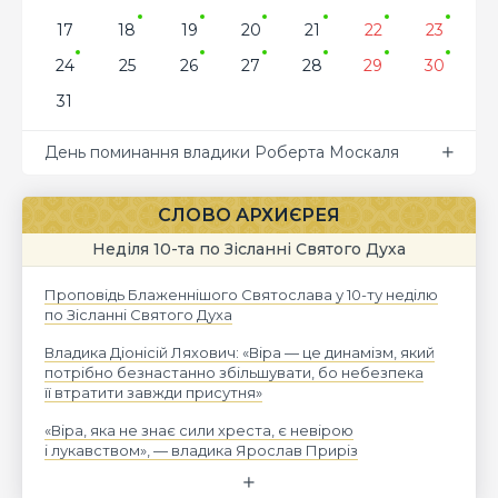
17
18
19
20
21
22
23
24
25
26
27
28
29
30
31
День поминання владики Роберта Москаля
СЛОВО АРХИЄРЕЯ
Неділя 10-та по Зісланні Святого Духа
Проповідь Блаженнішого Святослава у 10-ту неділю
по Зісланні Святого Духа
Владика Діонісій Ляхович: «Віра — це динамізм, який
потрібно безнастанно збільшувати, бо небезпека
її втратити завжди присутня»
«Віра, яка не знає сили хреста, є невірою
і лукавством», — владика Ярослав Приріз