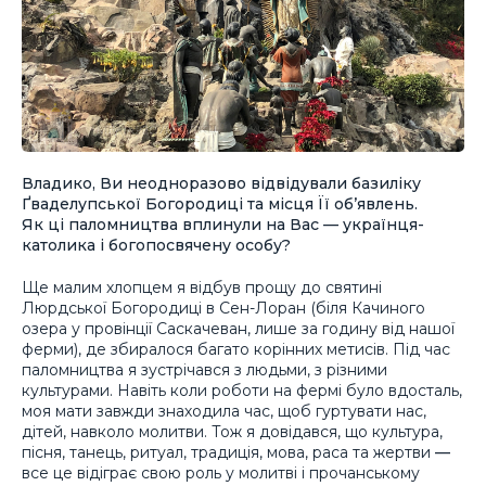
Владико, Ви неодноразово відвідували базиліку
Ґваделупської Богородиці та місця Її об’явлень.
Як ці паломництва вплинули на Вас — українця-
католика і богопосвячену особу?
Ще малим хлопцем я відбув прощу до святині
Люрдської Богородиці в Сен-Лоран (біля Качиного
озера у провінції Саскачеван, лише за годину від нашої
ферми), де збиралося багато корінних метисів. Під час
паломництва я зустрічався з людьми, з різними
культурами. Навіть коли роботи на фермі було вдосталь,
моя мати завжди знаходила час, щоб гуртувати нас,
дітей, навколо молитви. Тож я довідався, що культура,
пісня, танець, ритуал, традиція, мова, раса та жертви
—
все це відіграє свою роль у молитві і прочанському