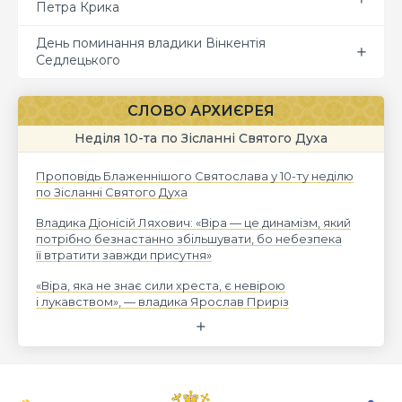
Петра Крика
День поминання владики Вінкентія
Седлецького
СЛОВО АРХИЄРЕЯ
Неділя 10-та по Зісланні Святого Духа
Проповідь Блаженнішого Святослава у 10-ту неділю
по Зісланні Святого Духа
Владика Діонісій Ляхович: «Віра — це динамізм, який
потрібно безнастанно збільшувати, бо небезпека
її втратити завжди присутня»
«Віра, яка не знає сили хреста, є невірою
і лукавством», — владика Ярослав Приріз