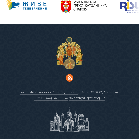
вул. Микільсько-Слобідська, 5
, Київ 02002, Україна
+380 (44) 541-11-14
,
synod@ugcc.org.ua