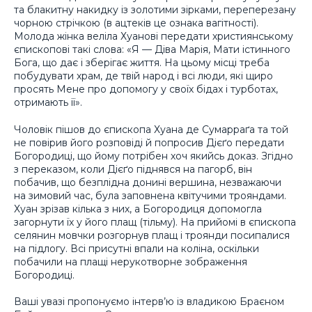
та блакитну накидку із золотими зірками, переперезану
чорною стрічкою (в ацтеків це ознака вагітності).
Молода жінка веліла Хуанові передати християнському
єпископові такі слова: «Я — Діва Марія, Мати істинного
Бога, що дає і зберігає життя. На цьому місці треба
побудувати храм, де твій народ і всі люди, які щиро
просять Мене про допомогу у своїх бідах і турботах,
отримають її».
Чоловік пішов до єпископа Хуана де Сумарраґа та той
не повірив його розповіді й попросив Дієґо передати
Богородиці, що йому потрібен хоч якийсь доказ. Згідно
з переказом, коли Дієґо піднявся на пагорб, він
побачив, що безплідна донині вершина, незважаючи
на зимовий час, була заповнена квітучими трояндами.
Хуан зрізав кілька з них, а Богородиця допомогла
загорнути їх у його плащ (тільму). На прийомі в єпископа
селянин мовчки розгорнув плащ і троянди посипалися
на підлогу. Всі присутні впали на коліна, оскільки
побачили на плащі нерукотворне зображення
Богородиці.
Ваші увазі пропонуємо інтерв’ю із владикою Браєном