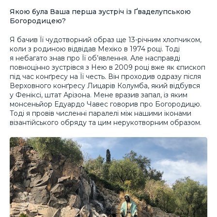
Якою була Ваша перша зустріч із Ґваделупською
Богородицею?
Я бачив Її чудотворний образ ще 13-річним хлопчиком,
коли з родиною відвідав Мехіко в 1974 році. Тоді
я небагато знав про Її об’явлення. Але насправді
повноцінно зустрівся з Нею в 2009 році вже як єпископ
під час конґресу на Її честь. Він проходив одразу після
Верховного конґресу Лицарів Колумба, який відбувся
у Феніксі, штат Арізона. Мене вразив запал, із яким
монсеньйор Едуардо Чавес говорив про Богородицю.
Тоді я провів численні паралелі між нашими іконами
візантійського обряду та цим нерукотворним образом.