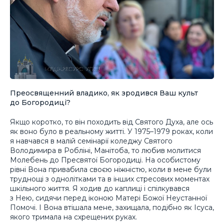
Преосвященний владико, як зродився Ваш культ
до Богородиці?
Якщо коротко, то він походить від Святого Духа, але ось
як воно було в реальному житті. У 1975–1979 роках, коли
я навчався в малій семінарії коледжу Святого
Володимира в Робліні, Манітоба, то любив молитися
Молебень до Пресвятої Богородиці. На особистому
рівні Вона привабила своєю ніжністю, коли в мене були
труднощі з однолітками та в інших стресових моментах
шкільного життя. Я ходив до каплиці і спілкувався
з Нею, сидячи перед іконою Матері Божої Неустанної
Помочі. І Вона втішала мене, захищала, подібно як Ісуса,
якого тримала на схрещених руках.