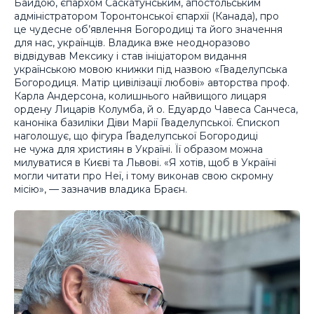
Байдою, єпархом Саскатунським, апостольським
адміністратором Торонтонської єпархії (Канада), про
це чудесне об’явлення Богородиці та його значення
для нас, українців. Владика вже неодноразово
відвідував Мексику і став ініціатором видання
українською мовою книжки під назвою «Гваделупська
Богородиця. Матір цивілізації любові» авторства проф.
Карла Андерсона, колишнього найвищого лицаря
ордену Лицарів Колумба, й о. Едуардо Чавеса Санчеса,
каноніка базиліки Діви Марії Гваделупської. Єпископ
наголошує, що фігура Ґваделупської Богородиці
не чужа для християн в Україні. Її образом можна
милуватися в Києві та Львові. «Я хотів, щоб в Україні
могли читати про Неї, і тому виконав свою скромну
місію», — зазначив владика Браєн.