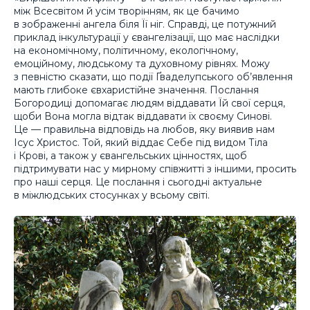
між Всесвітом й усім творінням, як це бачимо
в зображенні ангела біля Її ніг. Справді, це потужний
приклад інкультурації у євангелізації, що має наслідки
на економічному, політичному, екологічному,
емоційному, людському та духовному рівнях. Можу
з певністю сказати, що події Ґваделупського об’явлення
мають глибоке євхаристійне значення. Послання
Богородиці допомагає людям віддавати Їй свої серця,
щоби Вона могла відтак віддавати їх своєму Синові.
Це — правильна відповідь на любов, яку виявив нам
Ісус Христос. Той, який віддає Себе під видом Тіла
і Крові, а також у євангельських цінностях, щоб
підтримувати нас у мирному співжитті з іншими, просить
про наші серця. Це послання і сьогодні актуальне
в міжлюдських стосунках у всьому світі.