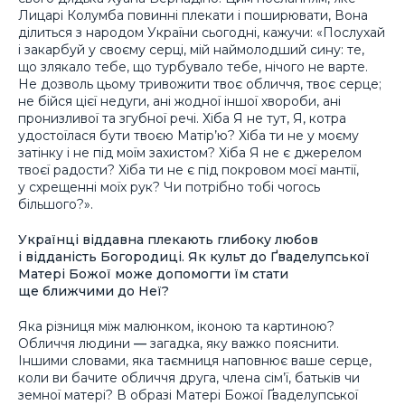
Лицарі Колумба повинні плекати і поширювати, Вона
ділиться з народом України сьогодні, кажучи:
«Послухай
і закарбуй у своєму серці, мій наймолодший сину: те,
що злякало тебе, що турбувало тебе, нічого не варте.
Не дозволь цьому тривожити твоє обличчя, твоє серце;
не бійся цієї недуги, ані жодної іншої хвороби, ані
пронизливої та згубної речі. Хіба Я не тут, Я, котра
удостоїлася бути твоєю Матір’ю? Хіба ти не у моєму
затінку і не під моїм захистом? Хіба Я не є джерелом
твоєї радости? Хіба ти не є під покровом моєї мантії,
у схрещенні моїх рук? Чи потрібно тобі чогось
більшого?».
Українці віддавна плекають глибоку любов
і відданість Богородиці. Як культ до Ґваделупської
Матері Божої може допомогти їм стати
ще ближчими до Неї?
Яка різниця між малюнком, іконою та картиною?
Обличчя людини
—
загадка, яку важко пояснити.
Іншими словами, яка таємниця наповнює ваше серце,
коли ви бачите обличчя друга, члена сім’ї, батьків чи
земної матері? В образі Матері Божої Ґваделупської