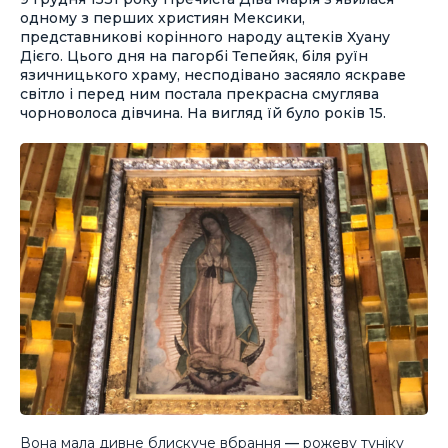
одному з перших християн Мексики,
представникові корінного народу ацтеків Хуану
Дієго. Цього дня на пагорбі Тепейяк, біля руїн
язичницького храму, несподівано засяяло яскраве
світло і перед ним постала прекрасна смуглява
чорноволоса дівчина. На вигляд їй було років 15.
Вона мала дивне блискуче вбрання
—
рожеву туніку