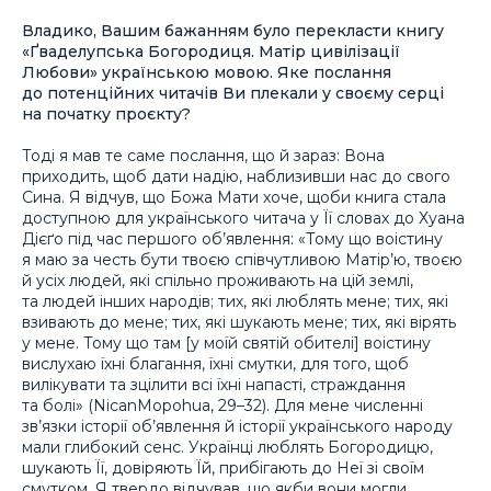
Владико, Вашим бажанням було перекласти книгу
«Ґваделупська Богородиця. Матір цивілізації
Любови» українською мовою. Яке послання
до потенційних читачів Ви плекали у своєму серці
на початку проєкту?
Тоді я мав те саме послання, що й зараз: Вона
приходить, щоб дати надію, наблизивши нас до свого
Сина. Я відчув, що Божа Мати хоче, щоби книга стала
доступною для українського читача у Її словах до Хуана
Дієґо під час першого об’явлення:
«Тому що воістину
я маю за честь бути твоєю співчутливою Матір’ю, твоєю
й усіх людей, які спільно проживають на цій землі,
та людей інших народів; тих, які люблять мене; тих, які
взивають до мене; тих, які шукають мене; тих, які вірять
у мене. Тому що там [у моїй святій обителі] воістину
вислухаю їхні благання, їхні смутки, для того, щоб
вилікувати та зцілити всі їхні напасті, страждання
та болі»
(
NicanMopohua,
29–32). Для мене численні
зв’язки історії об’явлення й історії українського народу
мали глибокий сенс. Українці люблять Богородицю,
шукають Її, довіряють Їй, прибігають до Неї зі своїм
смутком. Я твердо відчував, що якби вони могли