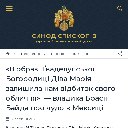
СИНОД ЄПИСКОПІВ
Української Греко-Католицької Церкви
Прес-центр
Інтерв’ю та коментарі
«В образі Ґваделупської
Богородиці Діва Марія
залишила нам відбиток свого
обличчя», — владика Браєн
Байда про чудо в Мексиці
2 серпня 2021
9 грудня 1531 року Пречиста Діва Марія з’явилася