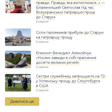
правди. Правда, яка воплотилася…» —
Блаженніший Святослав під час
Всеукраїнської патріаршої прощі
до Старуні
6 серпня
Сотні паломників прибули до Старуні
на патріаршу прощу
6 серпня
Єпископ Венедикт Алексійчук:
«Носімо завжди в собі прагнення
досягти великих речей»
5 серпня
Сестри служебниці запрошують на 72-
у Успенську прощу до Слоутсбурга
в США
5 серпня
Дивитися ще