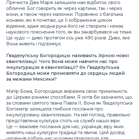
Пречиста Діва Марія залишила нам відбиток свого
обличчя. Бог говорить як через картини, так і через
ікони, а також через малюнки. Порівняно з багатьма
іконами, які я почитаю, це Її зображення цілком
відмінне, адже жодна рука його не створила і немає
наукового пояснення того, як він закарбувався на тільмі.
Це чудо — диво протягом ось уже 490 років. Диво, яке
Вона живить і підтримує.
Ґваделупську Богородицю називають Зіркою нової
євангелізації. Чого Вона може навчити нас про
інкультурацію в євангелізації? Як Ґваделупська
Богородиця може промовляти до сердець людей
за межами Мексики?
Матір Божа, Богородиця, виразила свою прихильність
до Церкви різними способами. Я хотів би зазначити, що,
за словами святого Івана Павла ІІ, Вона як Ґваделупська
Богоматір залишила глибоке послання про
інкультуровану євангелізацію. На мій погляд, правильно
представлена культура стоїть на службі нашої віри.
Це — важливе послання для нас, українців, віру яких
живлять наші культурні традиції та звичаї. Цей досвід
українців робить нас чудовим прикладом для