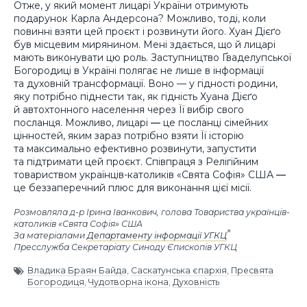
Отже, у який момент лицарі України отримують
подарунок Карла Андерсона? Можливо, тоді, коли
повинні взяти цей проєкт і розвинути його. Хуан Дієґо
був місцевим мирянином. Мені здається, що й лицарі
мають виконувати цю роль. Заступництво Ґваделупської
Богородиці в Україні полягає не лише в інформації
та духовній трансформації. Воно — у гідності родини,
яку потрібно піднести так, як гідність Хуана Дієґо
й автохтонного населення через Її вибір свого
посланця. Можливо, лицарі
—
це посланці сімейних
цінностей, яким зараз потрібно взяти Її історію
та максимально ефективно розвинути, запустити
та підтримати цей проєкт. Співпраця з Релігійним
товариством українців-католиків «Свята Софія» США
—
це беззаперечний плюс для виконання цієї місії.
Розмовляла д-р Ірина Іванкович, голова Товариства українців-
католиків «Свята Софія» США
За матеріалами
Департаменту інформації УГКЦ
Пресслужба Секретаріату Синоду Єпископів УГКЦ
Владика Браян Байда
,
Саскатунська єпархія
,
Пресвята
Богородиця
,
Чудотворна ікона
,
Духовність