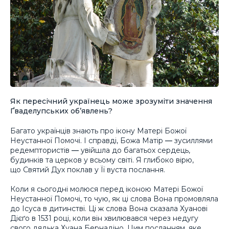
Як пересічний українець може зрозуміти значення
Ґваделупських об’явлень?
Багато українців знають про ікону Матері Божої
Неустанної Помочі. І справді, Божа Матір
—
зусиллями
редемптористів
—
увійшла до багатьох сердець,
будинків та церков у всьому світі. Я глибоко вірю,
що Святий Дух поклав у Її вуста послання.
Коли я сьогодні молюся перед іконою Матері Божої
Неустанної Помочі, то чую, як ці слова Вона промовляла
до Ісуса в дитинстві. Ці ж слова Вона сказала Хуанові
Дієґо в 1531 році, коли він хвилювався через недугу
свого дядька Хуана Бернадіно. Цим посланням, яке