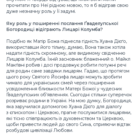
прочитати про Неї рідною мовою, то я б відіграв свою
дуже незначну роль у Її задумі.
Яку роль у поширенні послання Ґваделупської
Богородиці відіграють Лицарі Колумба?
Подібно як Матір Божа піднесла гідність Хуана Дієґо,
використавши його тільму, думаю, Вона також хотіла
надати гідність скромному, але видимому свідченню
Лицарів Колумба. Їхній засновник блаженний о. Майкл
Макґівні робив і досі продовжує робити потужні речі
для родин саме завдяки лицарям. Гадаю, що протягом
цього року Святого Йосифа лицарі можуть зробити
чимало для українських сімей через поширення
усвідомлення близькости Матері Божої у чудесних
Ґваделупських об’явленнях. Сьогодні стільки суперечок
розриває родини в Україні. На мою думку, Богородиця,
яка заручилася допомогою Хуана Дієґо для діалогу
з єпископом і Церквою, прагне послужитися лицарями,
які тісно співпрацюють із духовенством та Церквою,
щоби привести людей до свого Сина, сприяючи відтак
розбудові цивілізації Любови.