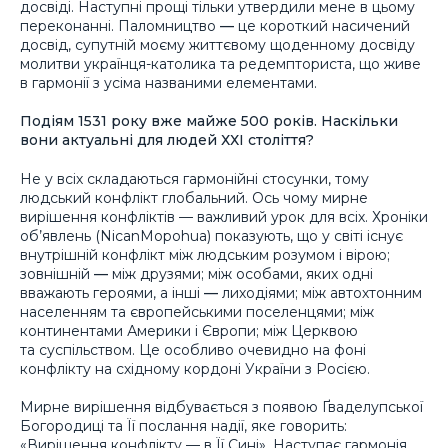
досвіді. Наступні прощі тільки утвердили мене в цьому
переконанні. Паломництво
—
це короткий насичений
досвід, супутній моєму життєвому щоденному досвіду
молитви українця-католика та редемпториста, що живе
в гармонії з усіма названими елементами.
Подіям 1531 року вже майже 500 років. Наскільки
вони актуальні для людей ХХІ століття?
Не у всіх складаються гармонійні стосунки, тому
людський конфлікт глобальний. Ось чому мирне
вирішення конфліктів — важливий урок для всіх. Хроніки
об’явлень (
NicanMopohua
) показують, що у світі існує
внутрішній конфлікт між людським розумом і вірою;
зовнішній
—
між друзями; між особами, яких одні
вважають героями, а інші
—
лиходіями; між автохтонним
населенням та європейськими поселенцями; між
континентами Америки і Європи; між Церквою
та суспільством. Це особливо очевидно на фоні
конфлікту на східному кордоні України з Росією.
Мирне вирішення відбувається з появою Ґваделупської
Богородиці та Її послання надії, яке говорить:
«Вирішення конфлікту — в Її Сині». Наступає гармонія