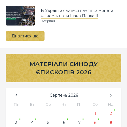
В Україні з’явиться пам’ятна монета
на честь папи Івана Павла II
9 серпня
Дивитися ще
МАТЕРІАЛИ СИНОДУ
ЄПИСКОПІВ 2026
Серпень
2026
Пн
Вт
Ср
Чт
Пт
Сб
Нд
1
2
3
4
5
6
7
8
9