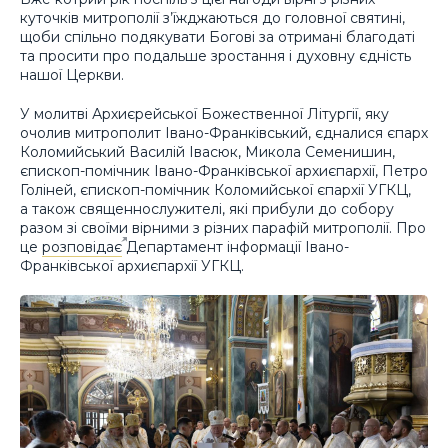
куточків митрополії з’їжджаються до головної святині,
щоби спільно подякувати Богові за отримані благодаті
та просити про подальше зростання і духовну єдність
нашої Церкви.
У молитві Архиєрейської Божественної Літургії, яку
очолив митрополит Івано-Франківський, єдналися єпарх
Коломийський Василій Івасюк, Микола Семенишин,
єпископ-помічник Івано-Франківської архиєпархії, Петро
Голіней, єпископ-помічник Коломийської єпархії УГКЦ,
а також священнослужителі, які прибули до собору
разом зі своїми вірними з різних парафій митрополії. Про
це
розповідає
Департамент інформації Івано-
Франківської архиєпархії УГКЦ.