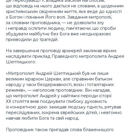
де перебуваєш?», владика Василій наголосив,
що відповідь на нього дається не словами, а щоденним
християнським свідченням життя, яке веде до єдності
з Богом і пізнання Його волі. Завдання митрополії,
за словами проповідника, — не дозволити злу
і неправді осліпити людину, пам’ятаючи, що спроби
збудувати майбутнє без Бога вже неодноразово
призводили до трагедій.
На завершення проповіді архиєрей закликав вірних
наслідувати приклад Праведного митрополита Андрея
Шептицького:
«Митрополит Андрей Шептицький був не лише
великим ієрархом Церкви, але справжнім батьком
народу у часи бездержавності, воєн і тоталітарних
режимів», — наголосив проповідник. Він нагадав,
що митрополит Андрей у найтяжчі періоди історії
ХХ століття вмів поєднувати глибоку духовність
із конкретною дією: захищав людську гідність, рятував
переслідуваних, зокрема єврейських дітей, і невтомно
навчав любити Бога та свій народ.
Проповідник також пригадав слова блаженнішого