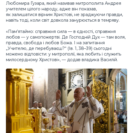
Любомира Гузара, який називав митрополита Андрея
учителем цілого народу, адже він показав,
як залишатися вірним Христові, не зраджуючи правди,
навіть тоді, коли світ довкола занурюється в темряву.
«Пам’ятаймо: справжня сила — в єдності, справжня
любов — у самопожертві. Де Господній Дух — там воля,
правда, свобода і любов Божа. І на запитання
„Учителю, де перебуваєш?“ (Ів. 1, 38–39) сьогодні
можемо відповісти: у митрополії, яка любить і служить
милосердному Христові», — додав владика Василій.