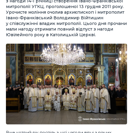
з нагоди 14-ї річниці створення Івано-Франківської
митрополії УГКЦ, проголошеної 13 грудня 2011 року.
Урочисте моління очолив архиєпископ і митрополит
Івано-Франківський Володимир Війтишин
у співслужінні владик митрополії. Цього дня прочани
мали нагоду отримати повний відпуст з нагоди
Ювілейного року в Католицькій Церкві.
Вже котрий рік поспіль з цієї нагоди вірні з різних