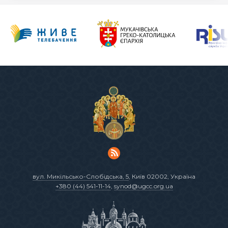
вул. Микільсько-Слобідська, 5
, Київ 02002, Україна
+380 (44) 541-11-14
,
synod@ugcc.org.ua