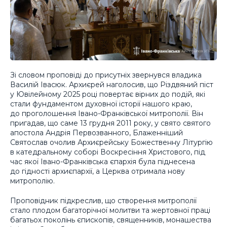
Зі словом проповіді до присутніх звернувся владика
Василій Івасюк. Архиєрей наголосив, що Різдвяний піст
у Ювілейному 2025 році повертає вірних до подій, які
стали фундаментом духовної історії нашого краю,
до проголошення Івано-Франківської митрополії. Він
пригадав, що саме 13 грудня 2011 року, у свято святого
апостола Андрія Первозванного, Блаженніший
Святослав очолив Архиєрейську Божественну Літургію
в катедральному соборі Воскресіння Христового, під
час якої Івано-Франківська єпархія була піднесена
до гідності архиєпархії, а Церква отримала нову
митрополію.
Проповідник підкреслив, що створення митрополії
стало плодом багаторічної молитви та жертовної праці
багатьох поколінь єпископів, священників, монашества