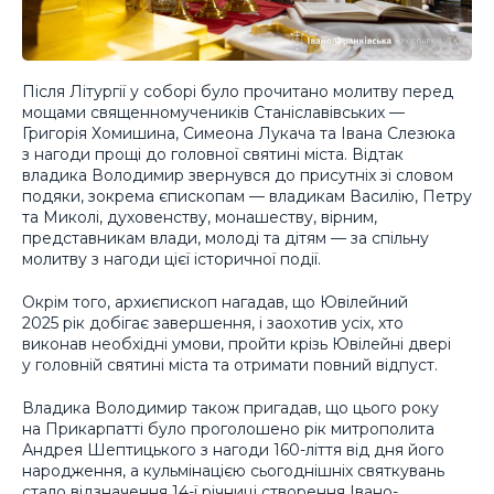
Після Літургії у соборі було прочитано молитву перед
мощами священномучеників Станіславівських —
Григорія Хомишина, Симеона Лукача та Івана Слезюка
з нагоди прощі до головної святині міста. Відтак
владика Володимир звернувся до присутніх зі словом
подяки, зокрема єпископам — владикам Василію, Петру
та Миколі, духовенству, монашеству, вірним,
представникам влади, молоді та дітям — за спільну
молитву з нагоди цієї історичної події.
Окрім того, архиєпископ нагадав, що Ювілейний
2025 рік добігає завершення, і заохотив усіх, хто
виконав необхідні умови, пройти крізь Ювілейні двері
у головній святині міста та отримати повний відпуст.
Владика Володимир також пригадав, що цього року
на Прикарпатті було проголошено рік митрополита
Андрея Шептицького з нагоди 160-ліття від дня його
народження, а кульмінацією сьогоднішніх святкувань
стало відзначення 14-ї річниці створення Івано-