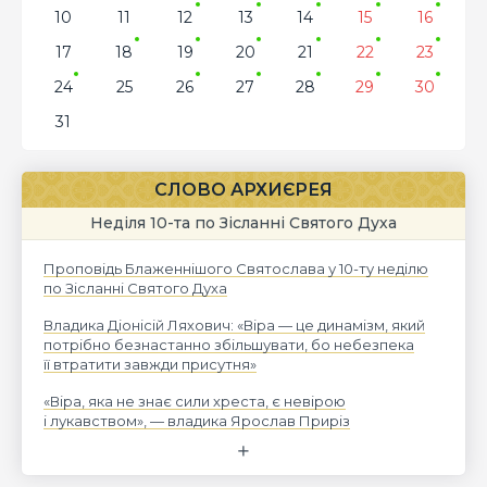
10
11
12
13
14
15
16
17
18
19
20
21
22
23
24
25
26
27
28
29
30
31
СЛОВО АРХИЄРЕЯ
Неділя 10-та по Зісланні Святого Духа
Проповідь Блаженнішого Святослава у 10-ту неділю
по Зісланні Святого Духа
Владика Діонісій Ляхович: «Віра — це динамізм, який
потрібно безнастанно збільшувати, бо небезпека
її втратити завжди присутня»
«Віра, яка не знає сили хреста, є невірою
і лукавством», — владика Ярослав Приріз