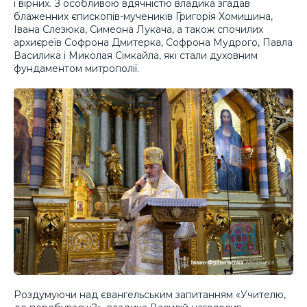
і вірних. З особливою вдячністю владика згадав
блаженних єпископів-мучеників Григорія Хомишина,
Івана Слезюка, Симеона Лукача, а також спочилих
архиєреїв Софрона Дмитерка, Софрона Мудрого, Павла
Василика і Миколая Сімкайла, які стали духовним
фундаментом митрополії.
Роздумуючи над євангельським запитанням «Учителю,