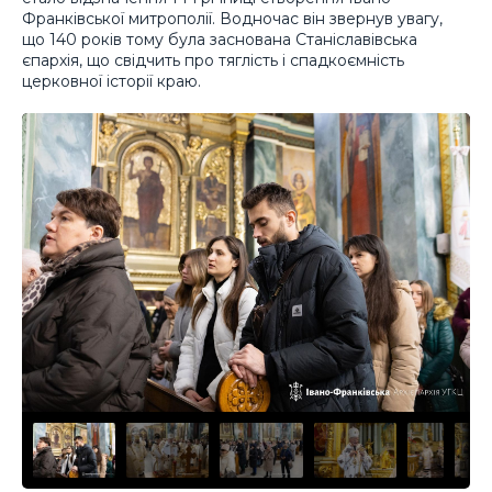
Франківської митрополії. Водночас він звернув увагу,
що 140 років тому була заснована Станіславівська
єпархія, що свідчить про тяглість і спадкоємність
церковної історії краю.