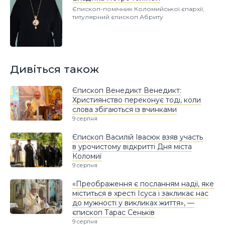
Єпископ-помічник Коломийської єпархії,
титулярний єпископ Абриту
Дивіться також
Єпископ Венедикт Венедикт:
Християнство переконує тоді, коли
слова збігаються із вчинками
9 серпня
Єпископ Василій Івасюк взяв участь
в урочистому відкритті Дня міста
Коломиї
9 серпня
«Преображення є посланням надії, яке
міститься в хресті Ісуса і закликає нас
до мужності у викликах життя», —
єпископ Тарас Сеньків
9 серпня