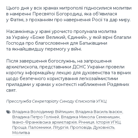
Цього дня у всіх храмах митрополії підносилися молитви
в наміренні Пресвятої Богородиці, яка об’явилася
у Фатімі, з проханням про навернення Росії та дар миру.
Насамкінець у храмі урочисто пролунала молитва
за Україну «Боже Великий, Єдиний», у якій вірні благали
Господа про благословення для Батьківщини
та якнайшвидшу перемогу у війні.
Після завершення богослужінь, на запрошення
архиєпископа, представники ДСНС України провели
коротку інформаційну лекцію для духовенства та вірних
щодо безпечного користування легкозаймистими
приладами у храмах у контексті наближення Різдвяних
свят.
Пресслужба Секретаріату Синоду Єпископів УГКЦ
Владика Володимир Війтишин
,
Владика Василь Івасюк
,
Владика Петро Голіней
,
Владика Микола Семенишин
,
Івано-Франківська архиєпархія
,
Річниця
,
Історія УГКЦ
,
Проща
,
Паломники
,
Літургія
,
Проповідь
,
Духовність
,
Молитва