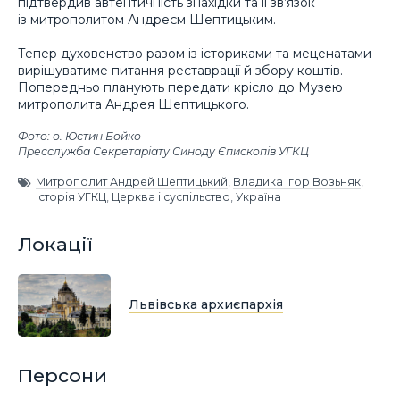
підтвердив автентичність знахідки та її зв’язок
із митрополитом Андреєм Шептицьким.
Тепер духовенство разом із істориками та меценатами
вирішуватиме питання реставрації й збору коштів.
Попередньо планують передати крісло до Музею
митрополита Андрея Шептицького.
Фото: о. Юстин Бойко
Пресслужба Секретаріату Синоду Єпископів УГКЦ
Митрополит Андрей Шептицький
,
Владика Ігор Возьняк
,
Історія УГКЦ
,
Церква і суспільство
,
Україна
Локації
Львівська архиєпархія
Персони