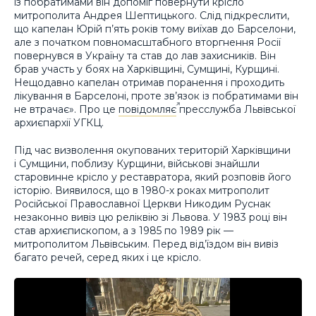
із побратимами він допоміг повернути крісло
митрополита Андрея Шептицького. Слід підкреслити,
що капелан Юрій п’ять років тому виїхав до Барселони,
але з початком повномасштабного вторгнення Росії
повернувся в Україну та став до лав захисників. Він
брав участь у боях на Харківщині, Сумщині, Курщині.
Нещодавно капелан отримав поранення і проходить
лікування в Барселоні, проте зв’язок із побратимами він
не втрачає». Про це
повідомляє
пресслужба Львівської
архиєпархії УГКЦ.
Під час визволення окупованих територій Харківщини
і Сумщини, поблизу Курщини, військові знайшли
старовинне крісло у реставратора, який розповів його
історію. Виявилося, що в 1980-х роках митрополит
Російської Православної Церкви Никодим Руснак
незаконно вивіз цю реліквію зі Львова. У 1983 році він
став архиєпископом, а з 1985 по 1989 рік —
митрополитом Львівським. Перед від’їздом він вивіз
багато речей, серед яких і це крісло.