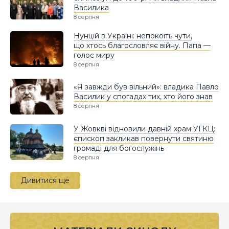
Василика
8 серпня
Нунцій в Україні: непокоїть чути,
що хтось благословляє війну. Папа —
голос миру
8 серпня
«Я завжди був вільний»: владика Павло
Василик у спогадах тих, хто його знав
8 серпня
У Жовкві відновили давній храм УГКЦ:
єпископ закликав повернути святиню
громаді для богослужінь
8 серпня
Дивитися ще