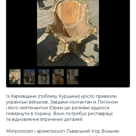
Із Харківщини (поблизу Курщини) крісло привезли
українські військові. Завдяки контактам із Легіоном
і його лейтенантом Юрієм цю реліквію вдалося
повернути в Україну. Воно потребує реставрації
та відновлення втрачених деталей.
Митрополит і архиєпископ Львівський Ігор Возьняк