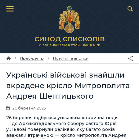
СИНОД ЄПИСКОПІВ
Української Греко-Католицької Церкви
Прес-центр
Новини та анонси
Українські військові знайшли
вкрадене крісло Митрополита
Андрея Шептицького
26 березня 2025
26 березня відбулася унікальна історична подія
― до Архикатедрального Собору святого Юрія
у Львові повернули реліквію, яку багато років
вважали втраченою ― крісло митрополита Андрея