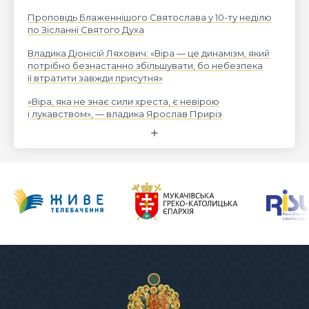
Проповідь Блаженнішого Святослава у 10-ту неділю
по Зісланні Святого Духа
Владика Діонісій Ляхович: «Віра — це динамізм, який
потрібно безнастанно збільшувати, бо небезпека
її втратити завжди присутня»
«Віра, яка не знає сили хреста, є невірою
і лукавством», — владика Ярослав Приріз