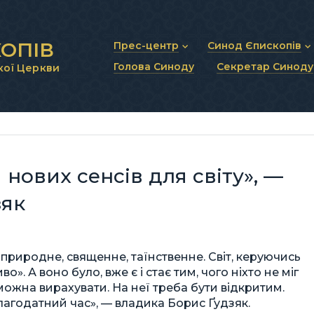
ОПІВ
Прес-центр
Синод Єпископів
Голова Синоду
Секретар Синоду
кої Церкви
Новини та анонси
Статут Синоду Єписко
Інтерв’ю та коментарі
Регламент Синоду Єп
Проповіді та промови
Положення про Голов
Молитовне прикликанн
Синодальні органи
Секретаріат Синоду
Контактна інформація
 нових сенсів для світу», —
зяк
адприродне, священне, таїнственне. Світ, керуючись
». А воно було, вже є і стає тим, чого ніхто не міг
можна вирахувати. На неї треба бути відкритим.
лагодатний час», — владика Борис Ґудзяк.