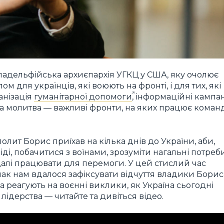
ладельфійська архиєпархія УГКЦ у США, яку очолює
м для українців, які воюють на фронті, і для тих, які
анізація
гуманітарної допомоги
, інформаційні кампані
нна молитва — важливі фронти, на яких працює коман
лит Борис приїхав на кілька днів до України, аби,
іді, побачитися з воїнами, зрозуміти нагальні потреби
далі працювати для перемоги. У цей стислий час
ак нам вдалося зафіксувати відчуття владики Борис
нда реагують на воєнні виклики, як Україна сьогодні
лідерства — читайте та дивіться відео.