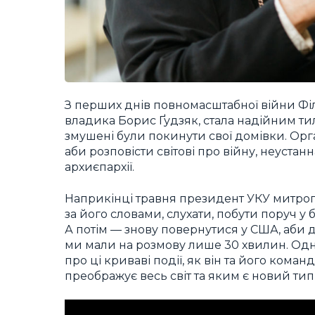
З перших днів повномасштабної війни Фі
владика Борис Ґудзяк, стала надійним тило
змушені були покинути свої домівки. Орг
аби розповісти світові про війну, неуста
архиєпархії.
Наприкінці травня президент УКУ митропо
за його словами, слухати, побути поруч у б
А потім — знову повернутися у США, аби 
ми мали на розмову лише 30 хвилин. Одн
про ці криваві події, як він та його кома
преображує весь світ та яким є новий тип 