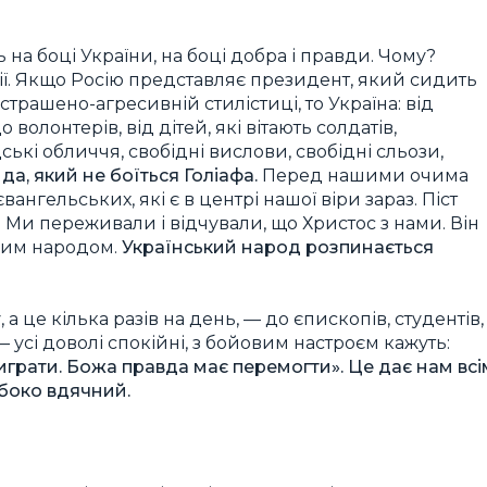
ть на боці України, на боці добра і правди. Чому?
сії. Якщо Росію представляє президент, який сидить
естрашено-агресивній стилістиці, то Україна: від
 волонтерів, від дітей, які вітають солдатів,
кі обличчя, свобідні вислови, свобідні сльози,
а, який не боїться Голіафа.
Перед нашими очима
вангельських, які є в центрі нашої віри зараз. Піст
. Ми переживали і відчували, що Христос з нами. Він
ьким народом.
Український народ розпинається
а це кілька разів на день, — до єпископів, студентів,
— усі доволі спокійні, з бойовим настроєм кажуть:
играти. Божа правда має перемогти». Це дає нам всі
ибоко вдячний.