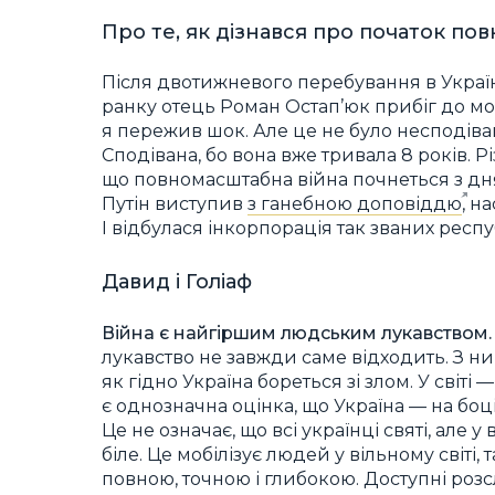
Про те, як дізнався про початок по
Після двотижневого перебування в Україні 
ранку отець Роман Остап’юк прибіг до моєї 
я пережив шок. Але це не було несподіва
Сподівана, бо вона вже тривала 8 років. Р
що повномасштабна війна почнеться з дня
Путін виступив
з ганебною доповіддю
, н
І відбулася інкорпорація так званих респу
Давид і Голіаф
Війна є найгіршим людським лукавством.
лукавство не завжди саме відходить. З ни
як гідно Україна бореться зі злом. У світі
є однозначна оцінка, що Україна — на боц
Це не означає, що всі українці святі, але у
біле. Це мобілізує людей у вільному світі,
повною, точною і глибокою. Доступні розс