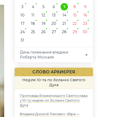
3
4
5
6
7
8
9
10
11
12
13
14
15
16
17
18
19
20
21
22
23
24
25
26
27
28
29
30
31
День поминання владики
Роберта Москаля
СЛОВО АРХИЄРЕЯ
Неділя 10-та по Зісланні Святого
Духа
Проповідь Блаженнішого Святослава
у 10-ту неділю по Зісланні Святого
Духа
Владика Діонісій Ляхович: «Віра —