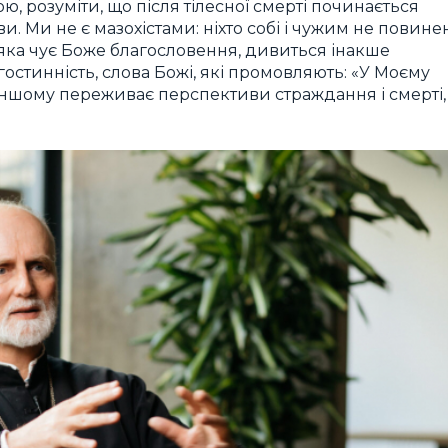
рою, розуміти, що після тілесної смерті починається
и. Ми не є мазохістами: ніхто собі і чужим не повине
, яка чує Боже благословення, дивиться інакше
гостинність, слова Божі, які промовляють: «У Моєму
о-іншому переживає перспективи страждання і смерті,