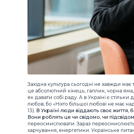
Західна культура сьогодні не завжди має
це абсолютний кінець, гаплик, чорна яма,
як давати собі раду. А в Україні є стільки
любов, бо «Ніхто більшої любові не має над 
13).
В Україні люди віддають своє життя, б
Вони роблять це чи свідомо, чи підсвідомо
переосмислювати. Зараз переосмислюється
харчування, енергетики. Українське пита