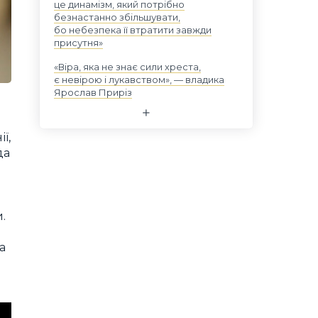
це динамізм, який потрібно
безнастанно збільшувати,
бо небезпека її втратити завжди
присутня»
«Віра, яка не знає сили хреста,
є невірою і лукавством», — владика
Ярослав Приріз
ї,
да
.
а