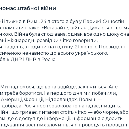
вномасштабної війни
і тижня в Римі, 24 лютого я був у Парижі. О шостій
кімнати і каже: «Вставайте, війна». Думаю, як і всі м
нкою. Війна була сподівана, однак все одно шокуюча
ізні міжнародні розвідки чітко говорили,
 на день, з години на годину. 21 лютого Президент
асиченою ненавистю до всього українського.
блік ДНР і ЛНР в Росію.
Ми надіємося, що вона відійде, закінчиться. Але
м треба боротися. І з першого дня ми побачили,
 — Америці, Франції, Нідерландах, Польщі —
і добра, а Росія неспровоковано нападає, нищить.
 війні, що триває, питання стоїть чітко — або чорне, або
 там, де є доступ до інформації. Інформація є досить
лідування воєнних злочинів, які проводять провідні