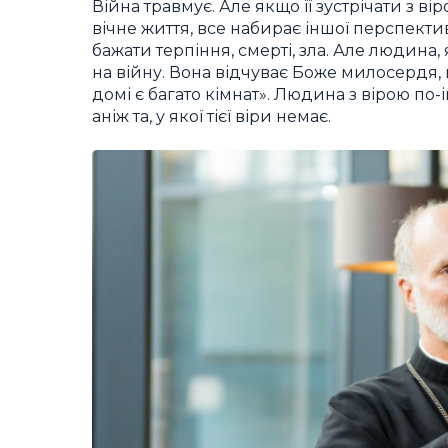
Війна травмує. Але якщо її зустрічати з ві
вічне життя, все набирає іншої перспектив
бажати терпіння, смерті, зла. Але людина
на війну. Вона відчуває Боже милосердя, 
домі є багато кімнат». Людина з вірою п
аніж та, у якої тієї віри немає.