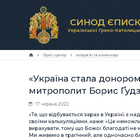
СИНОД ЄПИСК
Української Греко-Католиць
Прес-центр
Інтерв’ю та коментарі
«Україна стала донором
митрополит Борис Ґуд
17 червня 2022
«Те, що відбувається зараз в Україні, є н
своїми калькуляціями, каже: «Це неможливо
вирахувати, тому що Божої благодаті не 
Ми живемо в трагічний, але одночасно б