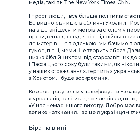
медіа, такі як The New York Times, CNN.
І прості люди, і все більше політиків стаю
Бо видно різницю в обличчі України і Ро
на відстані десяти метрів за столом у пер
президента до студентів, від військових до
до матерів — є людською. Ми бачимо людсь
гумор, пісні, меми.
Це творить образ Давид
низка біблійних тем: від старозавітних до є
і Пасха цього року були такими, як ніколи
у наших стражданнях, терпить з українс
з Христом. І буде воскресіння.
Кожного разу, коли я телефоную в Україну, 
журналістів, політиків, чи членів родини, 
«У нас немає іншого виходу. Добро має в
велике натхнення. І за це я українцям гл
Віра на війні