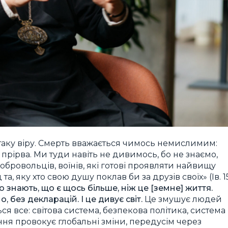
 таку віру. Смерть вважається чимось немислимим:
 прірва. Ми туди навіть не дивимось, бо не знаємо,
 добровольців, воїнів, які готові проявляти найвищу
та, яку хто свою душу поклав би за друзів своїх» (Ів. 15
о знають, що є щось більше, ніж це [земне] життя.
, без декларацій. І це дивує світ.
Це змушує людей
 все: світова система, безпекова політика, система
ння провокує глобальні зміни, передусім через