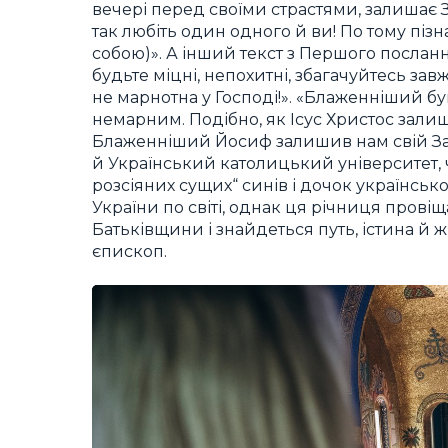
вечері перед своїми страстями, залишає 
так любіть один одного й ви! По тому пізн
собою)». А інший текст з Першого посланн
будьте міцні, непохитні, збагачуйтесь за
не марнотна у Господі!». «Блаженніший бу
немарним. Подібно, як Ісус Христос залиш
Блаженніший Йосиф залишив нам свій Запо
й Український католицький університет, 
розсіяних сущих“ синів і дочок українсько
України по світі, однак ця річниця провіща
Батьківщини і знайдеться путь, істина й 
єпископ.