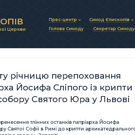
ОПІВ
Прес-центр
Синод Єпископів
Голова Синоду
Секретар Синоду
кої Церкви
Новини та анонси
Статут Синоду Єписко
Інтерв’ю та коментарі
Регламент Синоду Єп
Проповіді та промови
Положення про Голов
Молитовне прикликанн
Синодальні органи
Секретаріат Синоду
Контактна інформація
-ту річницю перепоховання
арха Йосифа Сліпого із крипти
 собору Святого Юра у Львові
еренесення тлінних останків патріарха Йосифа
ру Святої Софії в Римі до крипти архикатедральног