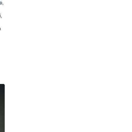
в,
,
в