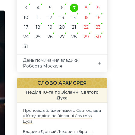
3
4
5
6
7
8
9
10
11
12
13
14
15
16
17
18
19
20
21
22
23
24
25
26
27
28
29
30
31
День поминання владики
Роберта Москаля
СЛОВО АРХИЄРЕЯ
Неділя 10-та по Зісланні Святого
Духа
Проповідь Блаженнішого Святослава
у 10-ту неділю по Зісланні Святого
Духа
Владика Діонісій Ляхович: «Віра —