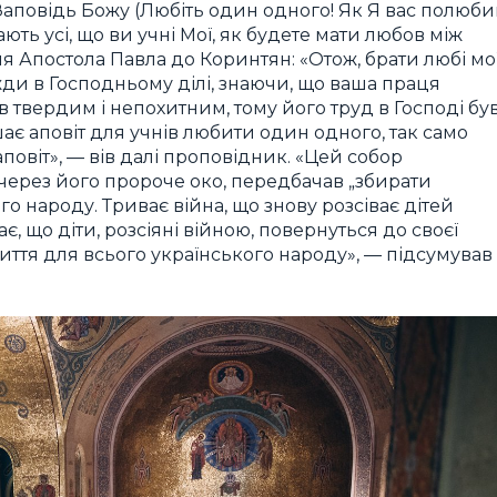
Заповідь Божу (Любіть один одного! Як Я вас полюби
ають усі, що ви учні Мої, як будете мати любов між
я Апостола Павла до Коринтян: «Отож, брати любі мої
вжди в Господньому ділі, знаючи, що ваша праця
в твердим і непохитним, тому його труд в Господі бу
ає аповіт для учнів любити один одного, так само
віт», — вів далі проповідник. «Цей собор
через його пророче око, передбачав „збирати
го народу. Триває війна, що знову розсіває дітей
є, що діти, розсіяні війною, повернуться до своєї
життя для всього українського народу», — підсумував