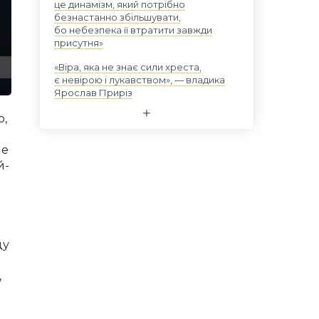
це динамізм, який потрібно
безнастанно збільшувати,
бо небезпека її втратити завжди
присутня»
«Віра, яка не знає сили хреста,
є невірою і лукавством», — владика
Ярослав Приріз
ю,
ge
й-
ду
,