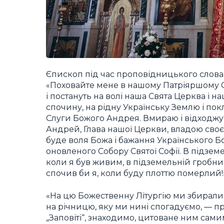
Єпископ під час проповідницького слова 
«Поховайте мене в нашому Патріяршому Со
і постануть на волі наша Свята Церква і н
спочину, на рідну Українську Землю і покла
Слуги Божого Андрея. Вмираю і відходжу з 
Андрей, Глава нашої Церкви, владою своє
буде воля Божа і бажання Українського Б
оновленого Собору Святої Софії. В підзе
коли я був живим, в підземельній гробниц
спочив би я, коли буду плоттю померлий!
«На цю Божественну Літургію ми збиралися
на річницю, яку ми нині спогадуємо, — пр
„Заповіті“, знаходимо, цитоване ним самим,