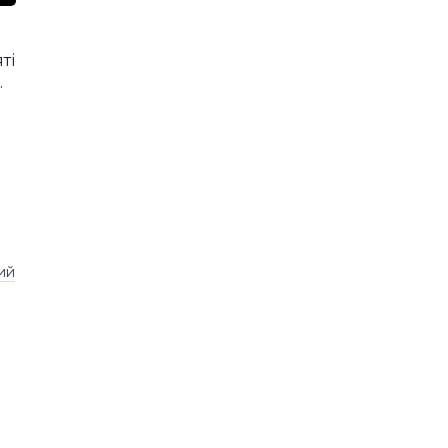
ті
.
ий