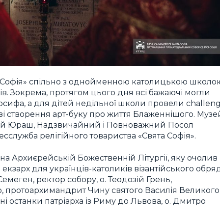
та Софія» спільно з однойменною католицькою школо
дів. Зокрема, протягом цього дня всі бажаючі могли
сифа, а для дітей недільної школи провели challen
зі створення арт-буку про життя Блаженнішого. Музе
дрій Юраш, Надзвичайний і Повноважний Посол
есслужба релігійного товариства «Свята Софія».
 на Архиєрейській Божественній Літургії, яку очолив
екзарх для українців-католиків візантійського обря
Семеген, ректор собору, о. Теодозій Грень,
о, протоархимандрит Чину святого Василія Великого
ні останки патріарха із Риму до Львова, о. Дмитро