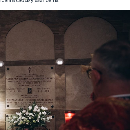
овів в своєму «Заповіті».