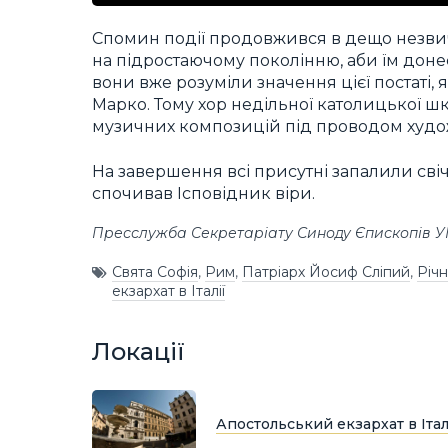
Спомин події продовжився в дещо незви
на підростаючому поколінню, аби їм донес
вони вже розуміли значення цієї постаті, 
Марко. Тому хор недільної католицької шк
музичних композицій під проводом худож
На завершення всі присутні запалили свічк
спочивав Ісповідник віри.
Пресслужба Секретаріату Синоду Єпископів 
Свята Софія
,
Рим
,
Патріарх Йосиф Сліпий
,
Річ
екзархат в Італії
Локації
Апостольський екзархат в Італ