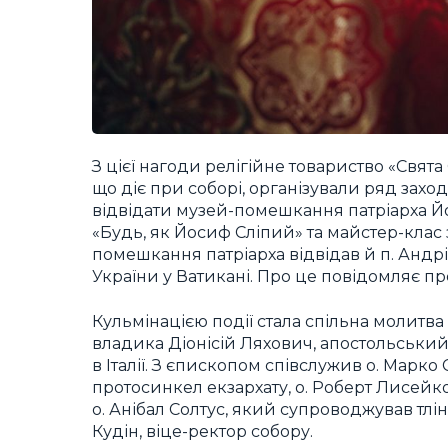
З цієї нагоди релігійне товариство «Свя
що діє при соборі, організували ряд захо
відвідати музей-помешкання патріарха Йо
«Будь, як Йосиф Сліпий» та майстер-клас 
помешкання патріарха відвідав й п. Ан
України у Ватикані. Про це повідомляє пр
Кульмінацією події стала спільна молитва
владика Діонісій Ляхович, апостольський 
в Італії. З єпископом співслужив о. Марко 
протосинкел екзархату, о. Роберт Лисейк
о. Анібал Солтус, який супроводжував тлін
Кудін, віце-ректор собору.