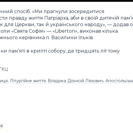
чний спосіб. «Ми прагнули зосередитися
ти правду життя Патріарха, аби в своїй дитячій пам’я
як для Церкви, так й українського народу», — додав о
оли «Cвята Софія» — «Liberton», виконав кілька
нього керівника п. Василини Ільків.
и пам’яті в крипті собору, де тридцять літ тому
УГКЦ
ниця
,
Літургійне життя
,
Владика Діонісій Ляхович
,
Апостольськ
ії