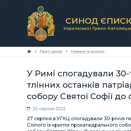
СИНОД ЄПИСК
Української Греко-Католиць
Прес-центр
Новини та анонси
У Римі спогадували 30
тлінних останків патрі
собору Святої Софії до
30 серпня 2022
27 серпня в УГКЦ спогадували 30-річчя п
Сліпого із крипти прокатедрального собо