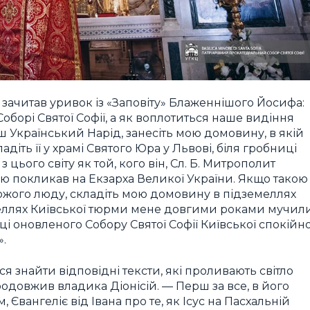
зачитав уривок із «Заповіту» Блаженнішого Йосифа:
борі Святої Софії, а як воплотиться наше видіння
аш Український Нарід, занесіть мою домовину, в якій
діть її у храмі Святого Юра у Львові, біля гробниці
цього світу як той, кого він, Сл. Б. Митрополит
ю покликав на Екзарха Великої України. Якщо такою
ожого люду, складіть мою домовину в підземеллях
меллях Київської тюрми мене довгими роками мучили
і оновленого Собору Святої Софії Київської спокійн
».
 знайти відповідні тексти, які проливають світло
одовжив владика Діонісій. — Перш за все, в його
 Євангеліє від Івана про те, як Ісус на Пасхальній