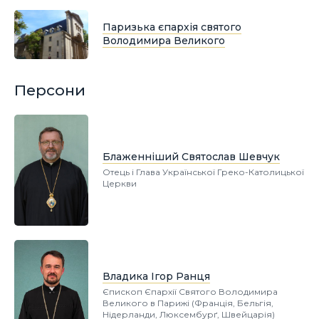
Паризька єпархія святого
Володимира Великого
Персони
Блаженніший Святослав Шевчук
Отець і Глава Української Греко-Католицької
Церкви
Владика Ігор Ранця
Єпископ Єпархії Святого Володимира
Великого в Парижі (Франція, Бельгія,
Нідерланди, Люксембурґ, Швейцарія)