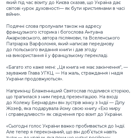
який під час візиту до Києва сказав, що Україна дає
світові «урок духовності— як бути християнами в часі
війни».
Подячні слова пролунали також на адресу
французького історика і богослова Антуана
Ажарковського, автора післямови, та Вселенського
Патріарха Варфоломія, який написав передмову
до польського видання книги і дав згоду
на використання її у французькому перекладі.
«Багато хто каже мені: „Ця книга не має закінчення“, —
зауважив Глава УГКЦ. — На жаль, страждання і надія
України продовжуються».
Наприкінці Блаженніший Святослав поділився історією,
що трапилася з ним перед презентацією. На вході
до Колежу Бернарден він зустрів жінку з Індії — Діпу
Жозеф, яка подарувала йому свою книгу «Ехо миру
і справедливості» як свідчення про візит до України.
«Сьогодні голос України важко пробивається до Індії.
Але тепер я переконаний, що він добʼється навіть
туди — до країни, яка поки що купує російську