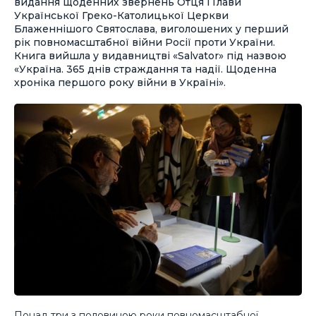
видання щоденних звернень Отця і Глави
Української Греко-Католицької Церкви
Блаженнішого Святослава, виголошених у перший
рік повномасштабної війни Росії проти України.
Книга вийшла у видавництві «Salvator» під назвою
«Україна. 365 днів страждання та надії. Щоденна
хроніка першого року війни в Україні».
Понад три з половиною роки повномасштабної