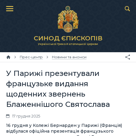
СИНОД ЄПИСКОПІВ
Української Греко-Католицької Церкви
Прес-центр
Новини та анонси
У Парижі презентували
французьке видання
щоденних звернень
Блаженнішого Святослава
17 грудня 2025
16 грудня у Колежі Бернарден у Парижі (Франція)
відбулася офіційна презентація французького