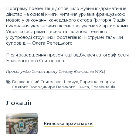
Програму презентації доповнило музично-драматичне
дійство на основі книги: читання уривків французькою
мовою у виконанні канадського актора Григорія Гладія,
виконання українських пісень заслуженими артистками
України сестрами Лесею та Галиною Тельнюк
у супроводі струнних і фортепіано; інструментальний
супровід — Олега Репецького.
Після завершення презентації відбулася автограф-сесія
Блаженнішого Святослава.
Пресслужба Секретаріату Синоду Єпископів УГКЦ
Блаженніший Святослав Шевчук
,
Паризька єпархія
Святого Володимира Великого
,
Книга
,
Презентація
Локації
Київська архиєпархія