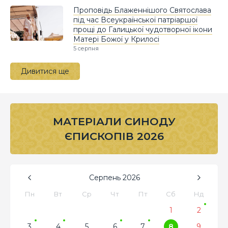
Проповідь Блаженнішого Святослава
під час Всеукраїнської патріаршої
прощі до Галицької чудотворної ікони
Матері Божої у Крилосі
5 серпня
Дивитися ще
МАТЕРІАЛИ СИНОДУ
ЄПИСКОПІВ 2026
Серпень
2026
Пн
Вт
Ср
Чт
Пт
Сб
Нд
1
2
3
4
5
6
7
8
9