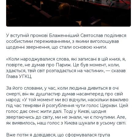
У вступній промові Блаженніший Святослав поділився
особистими переживаннями, з якими виголошував
щоденні звернення, що стали основою книги.
«Коли народжувалися слова, які записані в цій книзі, я,
повірте, не думав про Париж. Це був момент, коли,
здається, твій світ розпадається на частини», — сказав
Глава УГКЦ.
За його словами, у час, коли людина дивиться в очі
смерті, він як душпастир думав насамперед про свій
народ: «У той момент ми всі відчули, наскільки важливо
під час темряви й розгублення чути голос Церкви. Цей
голос дає сенс жити далі. Тоді у Києві, щодня
звертаючись до світу, ми не знали, чи є почутими. Але,
як виявилось, наш голос з Києва шукали в усьому світі.
Вже потім я довідався, що сформувалася група