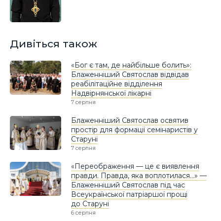
Дивіться також
«Бог є там, де найбільше болить»:
Блаженніший Святослав відвідав
реабілітаційне відділення
Надвірнянської лікарні
7 серпня
Блаженніший Святослав освятив
простір для формації семінаристів у
Старуні
7 серпня
«Переображення — це є виявлення
правди. Правда, яка воплотилася…» —
Блаженніший Святослав під час
Всеукраїнської патріаршої прощі
до Старуні
6 серпня