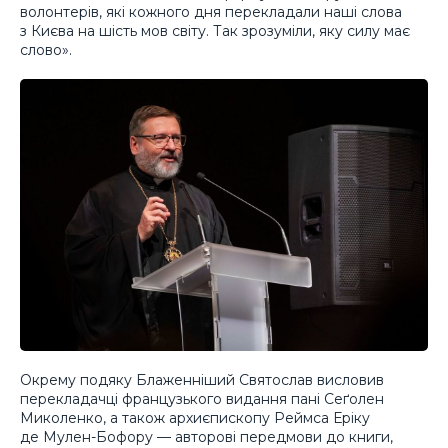
волонтерів, які кожного дня перекладали наші слова
з Києва на шість мов світу. Так зрозуміли, яку силу має
слово».
Окрему подяку Блаженніший Святослав висловив
перекладачці французького видання пані Сеґолен
Миколенко, а також архиєпископу Реймса Еріку
де Мулен-Бофору — авторові передмови до книги,