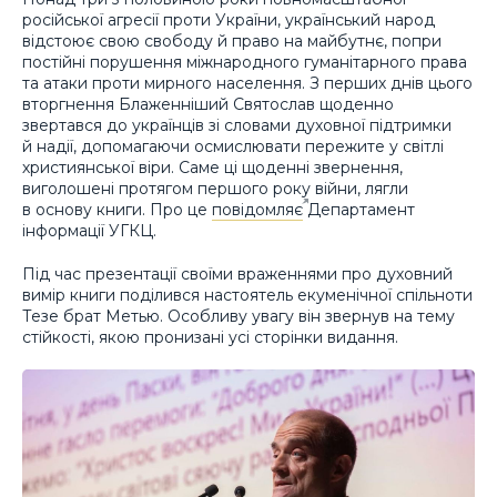
російської агресії проти України, український народ
відстоює свою свободу й право на майбутнє, попри
постійні порушення міжнародного гуманітарного права
та атаки проти мирного населення. З перших днів цього
вторгнення Блаженніший Святослав щоденно
звертався до українців зі словами духовної підтримки
й надії, допомагаючи осмислювати пережите у світлі
християнської віри. Саме ці щоденні звернення,
виголошені протягом першого року війни, лягли
в основу книги. Про це
повідомляє
Департамент
інформації УГКЦ.
Під час презентації своїми враженнями про духовний
вимір книги поділився настоятель екуменічної спільноти
Тезе брат Метью. Особливу увагу він звернув на тему
стійкості, якою пронизані усі сторінки видання.