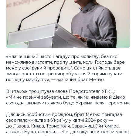
«Блаженніший часто нагадує про молитву, без якої
неможливо вистояти, про ту „мить, коли Господь бере
мене у свої руки й провадить“. Саме ця стійкість дає
змогу зростати попри випробування й спрямовувати
погляд у майбутнє», — зазначив брат Метью.
Він також процитував слова Предстоятеля УГКЦ:
«Ми не повинні забувати, що те, як ми живемо й діємо
сьогодні, визначить, якою буде Україна після перемоги».
Ділячись особистим досвідом, брат Метью пригадав
своє паломництво в Україну у квітні 2024 року —
до Львова, Києва, Тернополя, Зарваниці, Житомира,
а також Бучі та Ірпеня — міст, де окупанти скоїли масові