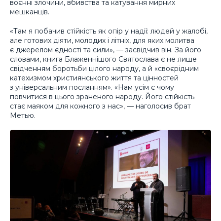
воєнні злочини, вбивства та катування мирних
мешканців.
«Там я побачив стійкість як опір у надії: людей у жалобі,
але готових діяти, молодих і літніх, для яких молитва
є джерелом єдності та сили», — засвідчив він. За його
словами, книга Блаженнішого Святослава є не лише
свідченням боротьби цілого народу, а й «своєрідним
катехизмом християнського життя та цінностей
з універсальним посланням». «Нам усім є чому
повчитися в цього зраненого народу. Його стійкість
стає маяком для кожного з нас», — наголосив брат
Метью.