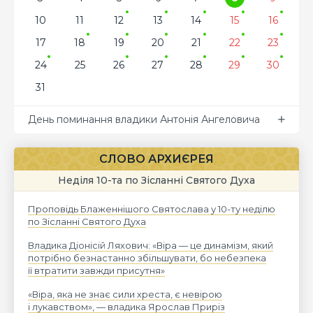
10
11
12
13
14
15
16
17
18
19
20
21
22
23
24
25
26
27
28
29
30
31
День поминання владики Антонія Ангеловича
СЛОВО АРХИЄРЕЯ
Неділя 10-та по Зісланні Святого Духа
Проповідь Блаженнішого Святослава у 10-ту неділю
по Зісланні Святого Духа
Владика Діонісій Ляхович: «Віра — це динамізм, який
потрібно безнастанно збільшувати, бо небезпека
її втратити завжди присутня»
«Віра, яка не знає сили хреста, є невірою
і лукавством», — владика Ярослав Приріз