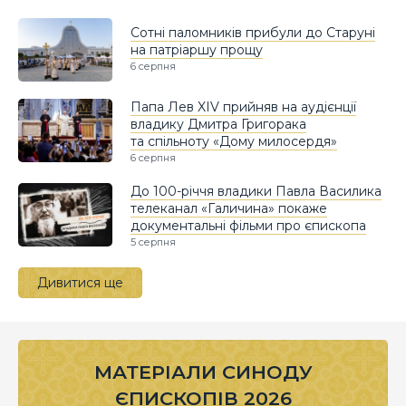
Сотні паломників прибули до Старуні
на патріаршу прощу
6 серпня
Папа Лев XIV прийняв на аудієнції
владику Дмитра Григорака
та спільноту «Дому милосердя»
6 серпня
До 100-річчя владики Павла Василика
телеканал «Галичина» покаже
документальні фільми про єпископа
5 серпня
Дивитися ще
МАТЕРІАЛИ СИНОДУ
ЄПИСКОПІВ 2026