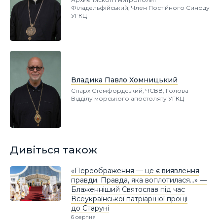
Філадельфійський, Член Постійного Синоду
УГКЦ
Владика Павло Хомницький
Єпарх Стемфордський, ЧСВВ, Голова
Відділу морського апостоляту УГКЦ
Дивіться також
«Переображення — це є виявлення
правди. Правда, яка воплотилася…» —
Блаженніший Святослав під час
Всеукраїнської патріаршої прощі
до Старуні
6 серпня