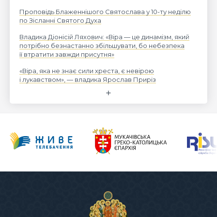
Проповідь Блаженнішого Святослава у 10-ту неділю
по Зісланні Святого Духа
Владика Діонісій Ляхович: «Віра — це динамізм, який
потрібно безнастанно збільшувати, бо небезпека
її втратити завжди присутня»
«Віра, яка не знає сили хреста, є невірою
і лукавством», — владика Ярослав Приріз