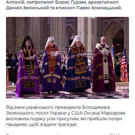
Антоній, митрополит Борис Ґудзяк, архиєпископ
Даниїл Зелінський та єпископ Павло Хомницький.
Від імені українського президента Володимира
Зеленського, посол України у США Оксана Маркарова
висловила подяку усім присутнім, які прийшли попри
пандемію, щоб згадати трагедію.