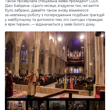
Також прозвучала спеціальна заява президент США
Джо Байдена. «Цього місяця, згадуючи тих, чиї життя
було забрано, давайте також знову візьмемося
за невпинну роботу з попередження подібних трагедій
у майбутньому та допомоги тим, хто сьогодні страждає
в ярмі тиранії», — відзначається у заяві Білого дому.