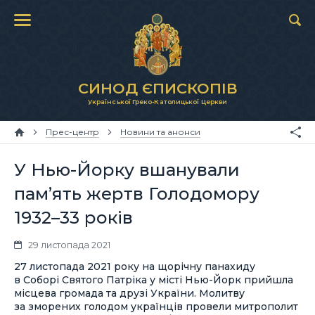
СИНОД ЄПИСКОПІВ
Української Греко-Католицької Церкви
Прес-центр
Новини та анонси
У Нью-Йорку вшанували
пам’ять жертв Голодомору
1932–33 років
29 листопада 2021
27 листопада 2021 року на щорічну панахиду
в Соборі Святого Патріка у місті Нью-Йорк прийшла
місцева громада та друзі України. Молитву
за зморених голодом українців провели митрополит