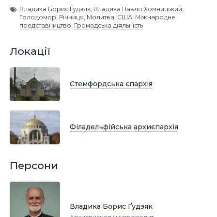
Владика Борис Ґудзяк
,
Владика Павло Хомницький
,
Голодомор
,
Річниця
,
Молитва
,
США
,
Міжнародне
представництво
,
Громадська діяльність
Локації
Стемфордська єпархія
Філадельфійська архиєпархія
Персони
Владика Борис Ґудзяк
Архиєпископ і митрополит