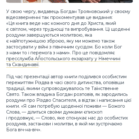
У свою чергу, видавець Богдан Трояновський у своєму
відеозверненні так прокоментував це видання:
«Ця книга веде нас кожного дня до Христа, який
є світлом, через труднощі та випробування. Ці щоденні
роздуми завершуються молитвою, яка
є найпотужнішою зброєю, яку ми можемо також
застосувати у війні з північним сусідом. Бо коли Бог
з нами то і перемога з нами». Про це повідомляє
пресслужба Апостольського екзархату у Німеччині
та Скандинавії
.
Під час презентації автор книги поділився особистим
пережиттям Різдва в часі свого дитинства, оповівши
традиції, якими супроводжувалось те Таїнственне
Свято. Також владика Богдан розповів, як зародились
роздуми про Різдво Спасителя, а відтак і написання цієї
книги. «Я сам потребую щоденної поживи — Божого
Слова, — ділиться своїми думками єпископ
і продовжує, — Слово, яке спонукає нас до особистих
роздумів, застанови і молитви, в якій ми зустрічаємо
Бога віч-на-віч».