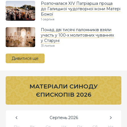
Розпочалася XIV Патріарша проща
до Галицької чудотворної ікони Матері
Божої
1 серпня
Понад дві тисячі паломників взяли
участь у 100-х молитовних чуваннях
у Старуні
31 липня
Дивитися ще
МАТЕРІАЛИ СИНОДУ
ЄПИСКОПІВ 2026
Серпень
2026
Пн
Вт
Ср
Чт
Пт
Сб
Нд