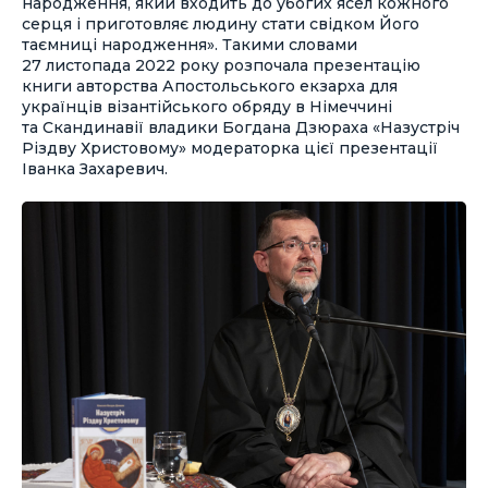
народження, який входить до убогих ясел кожного
серця і приготовляє людину стати свідком Його
таємниці народження». Такими словами
27 листопада 2022 року розпочала презентацію
книги авторства Апостольського екзарха для
українців візантійського обряду в Німеччині
та Скандинавії владики Богдана Дзюраха «Назустріч
Різдву Христовому» модераторка цієї презентації
Іванка Захаревич.