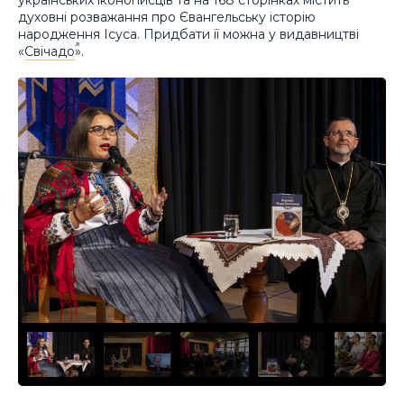
духовні розважання про Євангельську історію
народження Ісуса. Придбати її можна у видавництві
«
Свічадо
».