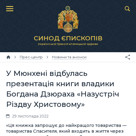
СИНОД ЄПИСКОПІВ
Української Греко-Католицької Церкви
Прес-центр
Новини та анонси
У Мюнхені відбулась
презентація книги владики
Богдана Дзюраха «Назустріч
Різдву Христовому»
29 листопада 2022
«Ця книжка запрошує до найкращого товариства —
товариства Спасителя, який входить в життя через