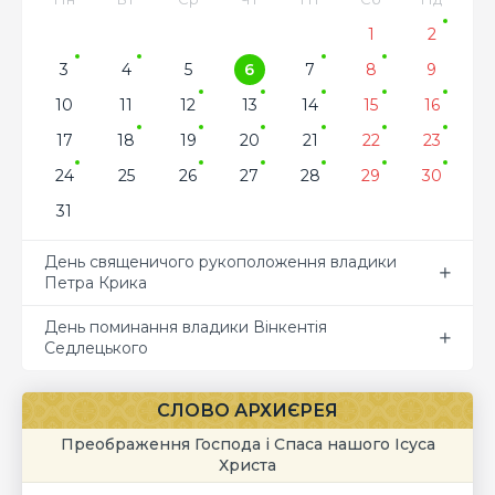
1
2
3
4
5
6
7
8
9
10
11
12
13
14
15
16
17
18
19
20
21
22
23
24
25
26
27
28
29
30
31
День священичого рукоположення владики
Петра Крика
День поминання владики Вінкентія
Седлецького
СЛОВО АРХИЄРЕЯ
Преображення Господа і Спаса нашого Ісуса
Христа