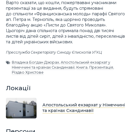
Варто сказати, що кошти, пожертвавані учасниками
презентації за це видання, будуть спрямовані
до спільноти «Францисканська молодь» парафії Святого
ап. Петра м. Тернопіль, яка щорічно проводить
благодійну акцію «Листи до Святого Миколая».
Цьогоріч дана спільнота отримала понад дві тисячі
листів від дітей сиріт, дітей з інвалідністю, переселенців
та дітей українських військових.
Пресслужба Секретаріату Синоду Єпископів УГКЦ
Владика Богдан Дзюрах
,
Апостольський екзархат у
Німеччині та країнах Скандинавії
,
Книга
,
Презентація
,
Різдво Христове
Локації
Апостольський екзархат у Німеччині
та країнах Скандинавії
Персони