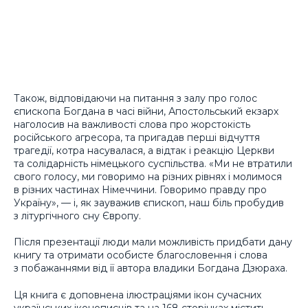
Також, відповідаючи на питання з залу про голос
єпископа Богдана в часі війни, Апостольський екзарх
наголосив на важливості слова про жорстокість
російського агресора, та пригадав перші відчуття
трагедії, котра насувалася, а відтак і реакцію Церкви
та солідарність німецького суспільства. «Ми не втратили
свого голосу, ми говоримо на різних рівнях і молимося
в різних частинах Німеччини. Говоримо правду про
Україну», — і, як зауважив єпископ, наш біль пробудив
з літургічного сну Європу.
Після презентації люди мали можливість придбати дану
книгу та отримати особисте благословення і слова
з побажаннями від її автора владики Богдана Дзюраха.
Ця книга є доповнена ілюстраціями ікон сучасних
українських іконописців та на 168 сторінках містить