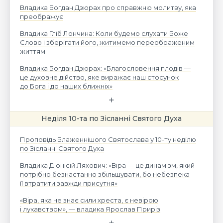
Владика Богдан Дзюрах про справжню молитву, яка
преображує
Владика Гліб Лончина: Коли будемо слухати Боже
Слово і зберігати його, житимемо переображеним
життям
Владика Богдан Дзюрах: «Благословення плодів —
це духовне дійство, яке виражає наш стосунок
до Бога і до наших ближніх»
Неділя 10-та по Зісланні Святого Духа
Проповідь Блаженнішого Святослава у 10-ту неділю
по Зісланні Святого Духа
Владика Діонісій Ляхович: «Віра — це динамізм, який
потрібно безнастанно збільшувати, бо небезпека
її втратити завжди присутня»
«Віра, яка не знає сили хреста, є невірою
і лукавством», — владика Ярослав Приріз