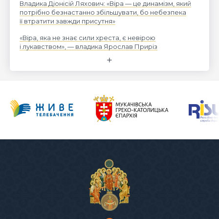
Владика Діонісій Ляхович: «Віра — це динамізм, який
потрібно безнастанно збільшувати, бо небезпека
її втратити завжди присутня»
«Віра, яка не знає сили хреста, є невірою
і лукавством», — владика Ярослав Приріз