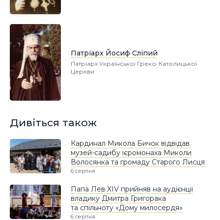
Патріарх Йосиф Сліпий
Патріарх Української Греко-Католицької
Церкви
Дивіться також
Кардинал Микола Бичок відвідав
музей-садибу ієромонаха Миколи
Волосянка та громаду Старого Лисця
6 серпня
Папа Лев XIV прийняв на аудієнції
владику Дмитра Григорака
та спільноту «Дому милосердя»
6 серпня