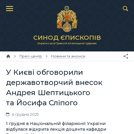
СИНОД ЄПИСКОПІВ
Української Греко-Католицької Церкви
Прес-центр
Новини та анонси
У Києві обговорили
державотворчий внесок
Андрея Шептицького
та Йосифа Сліпого
4 грудня 2025
1 грудня в Національній філармонії України
відбулася відкрита лекція доцента кафедри