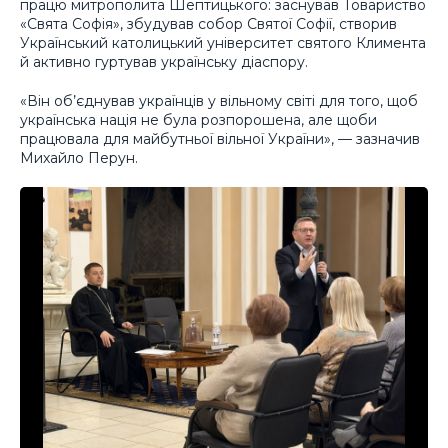
працю митрополита Шептицького: заснував Товариство
«Свята Софія», збудував собор Святої Софії, створив
Український католицький університет святого Климента
й активно гуртував українську діаспору.
«Він об’єднував українців у вільному світі для того, щоб
українська нація не була розпорошена, але щоби
працювала для майбутньої вільної України», — зазначив
Михайло Перун.