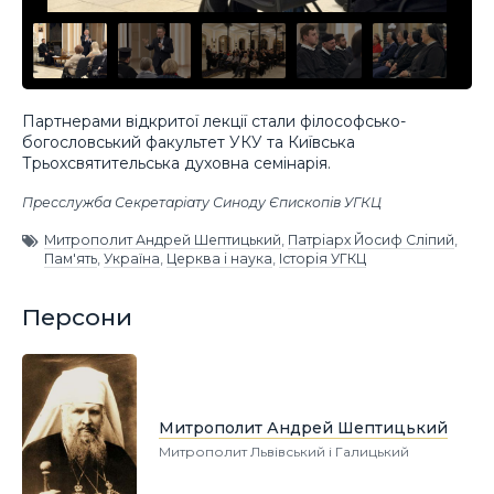
Партнерами відкритої лекції стали філософсько-
богословський факультет УКУ та Київська
Трьохсвятительська духовна семінарія.
Пресслужба Секретаріату Синоду Єпископів УГКЦ
Митрополит Андрей Шептицький
,
Патріарх Йосиф Сліпий
,
Пам'ять
,
Україна
,
Церква і наука
,
Історія УГКЦ
Персони
Митрополит Андрей Шептицький
Митрополит Львівський і Галицький