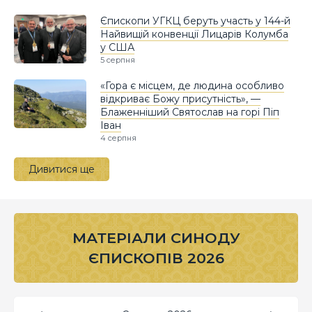
Єпископи УГКЦ беруть участь у 144-й
Найвищій конвенції Лицарів Колумба
у США
5 серпня
«Гора є місцем, де людина особливо
відкриває Божу присутність», —
Блаженніший Святослав на горі Піп
Іван
4 серпня
Дивитися ще
МАТЕРІАЛИ СИНОДУ
ЄПИСКОПІВ 2026