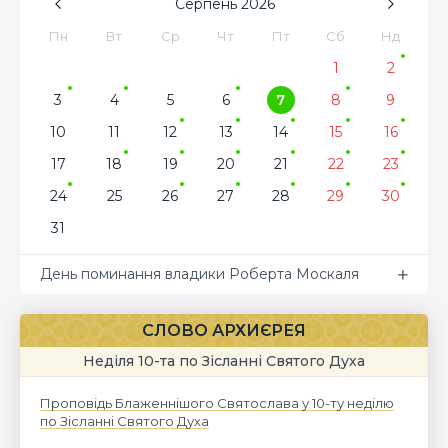
Серпень
2026
Пн
Вт
Ср
Чт
Пт
Сб
Нд
1
2
3
4
5
6
7
8
9
10
11
12
13
14
15
16
17
18
19
20
21
22
23
24
25
26
27
28
29
30
31
День поминання владики Роберта Москаля
СЛОВО АРХИЄРЕЯ
Неділя 10-та по Зісланні Святого Духа
Проповідь Блаженнішого Святослава у 10-ту неділю
по Зісланні Святого Духа