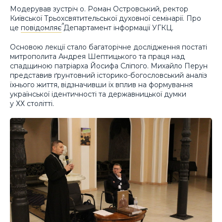
Модерував зустріч о. Роман Островський, ректор
Київської Трьохсвятительської духовної семінарії. Про
це
повідомляє
Департамент інформації УГКЦ.
Основою лекції стало багаторічне дослідження постаті
митрополита Андрея Шептицького та праця над
спадщиною патріарха Йосифа Сліпого. Михайло Перун
представив ґрунтовний історико-богословський аналіз
їхнього життя, відзначивши їх вплив на формування
української ідентичності та державницької думки
у ХХ столітті.