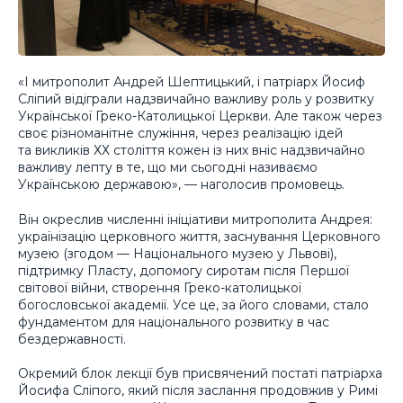
«І митрополит Андрей Шептицький, і патріарх Йосиф
Сліпий відіграли надзвичайно важливу роль у розвитку
Української Греко-Католицької Церкви. Але також через
своє різноманітне служіння, через реалізацію ідей
та викликів ХХ століття кожен із них вніс надзвичайно
важливу лепту в те, що ми сьогодні називаємо
Українською державою», — наголосив промовець.
Він окреслив численні ініціативи митрополита Андрея:
українізацію церковного життя, заснування Церковного
музею (згодом — Національного музею у Львові),
підтримку Пласту, допомогу сиротам після Першої
світової війни, створення Греко-католицької
богословської академії. Усе це, за його словами, стало
фундаментом для національного розвитку в час
бездержавності.
Окремий блок лекції був присвячений постаті патріарха
Йосифа Сліпого, який після заслання продовжив у Римі