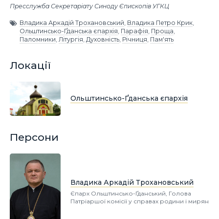
Пресслужба Секретаріату Синоду Єпископів УГКЦ
Владика Аркадій Трохановський
,
Владика Петро Крик
,
Ольштинсько-Ґданська єпархія
,
Парафія
,
Проща
,
Паломники
,
Літургія
,
Духовність
,
Річниця
,
Пам'ять
Локації
Ольштинсько-Ґданська єпархія
Персони
Владика Аркадій Трохановський
Єпарх Ольштинсько-Ґданський, Голова
Патріаршої комісії у справах родини і мирян