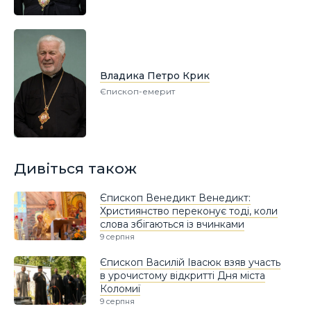
Владика Петро Крик
Єпископ-емерит
Дивіться також
Єпископ Венедикт Венедикт:
Християнство переконує тоді, коли
слова збігаються із вчинками
9 серпня
Єпископ Василій Івасюк взяв участь
в урочистому відкритті Дня міста
Коломиї
9 серпня