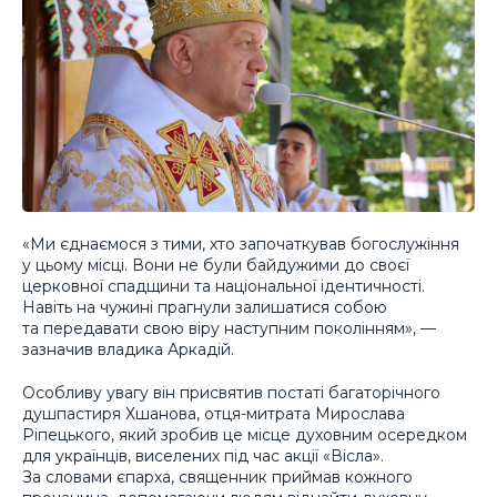
«Ми єднаємося з тими, хто започаткував богослужіння
у цьому місці. Вони не були байдужими до своєї
церковної спадщини та національної ідентичності.
Навіть на чужині прагнули залишатися собою
та передавати свою віру наступним поколінням», —
зазначив владика Аркадій.
Особливу увагу він присвятив постаті багаторічного
душпастиря Хшанова, отця-митрата Мирослава
Ріпецького, який зробив це місце духовним осередком
для українців, виселених під час акції «Вісла».
За словами єпарха, священник приймав кожного