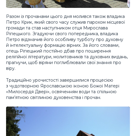
Разом із прочанами цього дня молився також владика
Петро Крик, який свого часу служив парохом місцевої
громади та став наступником отця Мирослава
Ріпецького. Згадуючи свого попередника, владика
Петро відзначив його особливу турботу про духовну
й інтелектуальну формацію вірних. За його словами,
отець Ріпецький постійно дбав про поширення
релігійної літератури, молитовників та духовних видань,
прагнучи, щоб віряни поглиблювали свої знання про
віру.
Традиційно урочистості завершилися процесією
з чудотворною Ярославською іконою Божої Матері
«Милосердя Двері», освяченням води та спільною
пам’ятною світлиною духовенства і прочан.