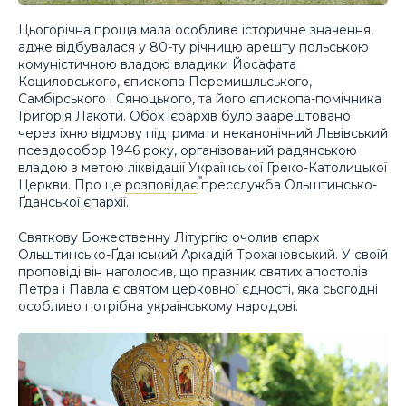
Цьогорічна проща мала особливе історичне значення,
адже відбувалася у 80-ту річницю арешту польською
комуністичною владою владики Йосафата
Коциловського, єпископа Перемишльського,
Самбірського і Сяноцького, та його єпископа-помічника
Григорія Лакоти. Обох ієрархів було заарештовано
через їхню відмову підтримати неканонічний Львівський
псевдособор 1946 року, організований радянською
владою з метою ліквідації Української Греко-Католицької
Церкви. Про це
розповідає
пресслужба Ольштинсько-
Ґданської єпархії.
Святкову Божественну Літургію очолив єпарх
Ольштинсько-Ґданський Аркадій Трохановський. У своїй
проповіді він наголосив, що празник святих апостолів
Петра і Павла є святом церковної єдності, яка сьогодні
особливо потрібна українському народові.