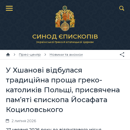
СИНОД ЄПИСКОПІВ
Української Греко-Католицької Церкви
Прес-центр
Новини та анонси
У Хшанові відбулася
традиційна проща греко-
католиків Польщі, присвячена
пам’яті єпископа Йосафата
Коциловського
2 липня 2026
27 червня 2026 року до відпустового місця