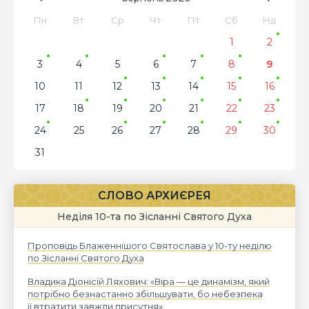
Пн
Вт
Ср
Чт
Пт
Сб
Нд
1
2
3
4
5
6
7
8
9
10
11
12
13
14
15
16
17
18
19
20
21
22
23
24
25
26
27
28
29
30
31
СЛОВО АРХИЄРЕЯ
Неділя 10-та по Зісланні Святого Духа
Проповідь Блаженнішого Святослава у 10-ту неділю
по Зісланні Святого Духа
Владика Діонісій Ляхович: «Віра — це динамізм, який
потрібно безнастанно збільшувати, бо небезпека
її втратити завжди присутня»