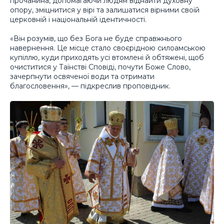
прочанина, допомагаючи людям віднайти духовну
опору, зміцнитися у вірі та залишатися вірними своїй
церковній і національній ідентичності.
«Він розумів, що без Бога не буде справжнього
навернення. Це місце стало своєрідною силоамською
купіллю, куди приходять усі втомлені й обтяжені, щоб
очиститися у Таїнстві Сповіді, почути Боже Слово,
зачерпнути освяченої води та отримати
благословення», — підкреслив проповідник.