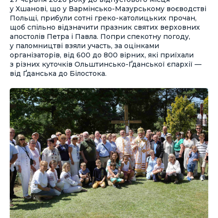
у Хшанові, що у Вармінсько-Мазурському воєводстві
Польщі, прибули сотні греко-католицьких прочан,
щоб спільно відзначити празник святих верховних
апостолів Петра і Павла. Попри спекотну погоду,
у паломництві взяли участь, за оцінками
організаторів, від 600 до 800 вірних, які приїхали
з різних куточків Ольштинсько-Ґданської єпархії —
від Ґданська до Білостока.