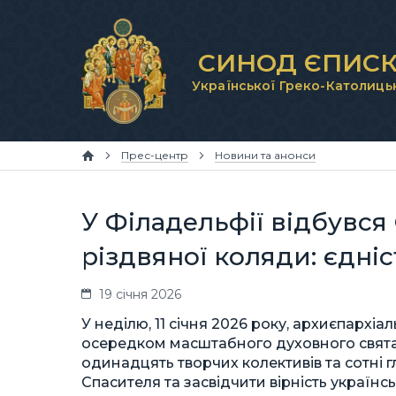
СИНОД ЄПИСК
Української Греко-Католиць
Прес-центр
Новини та анонси
У Філадельфії відбувся
різдвяної коляди: єдніст
19 січня 2026
У неділю, 11 січня 2026 року, архиєпархі
осередком масштабного духовного свята.
одинадцять творчих колективів та сотні 
Спасителя та засвідчити вірність українс