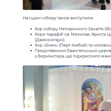
На сцені собору також виступили:
Хор собору Непорочного Зачаття (Ф
Хори парафій св. Миколая, Христа Ца
(Дженкінтаун);
Хор «Боян» (Перт-Амбой) та чоловічи
Представники Євангельської церкви
з Вормінстера, що підкреслило міжк