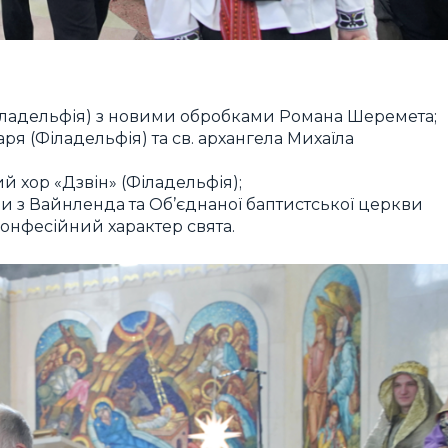
іладельфія) з новими обробками Романа Шеремета;
ря (Філадельфія) та св. архангела Михаїла
й хор «Дзвін» (Філадельфія);
 з Вайнленда та Об’єднаної баптистської церкви
онфесійний характер свята.