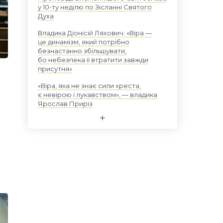
у 10-ту неділю по Зісланні Святого
Духа
Владика Діонісій Ляхович: «Віра —
це динамізм, який потрібно
безнастанно збільшувати,
бо небезпека її втратити завжди
присутня»
«Віра, яка не знає сили хреста,
є невірою і лукавством», — владика
Ярослав Приріз