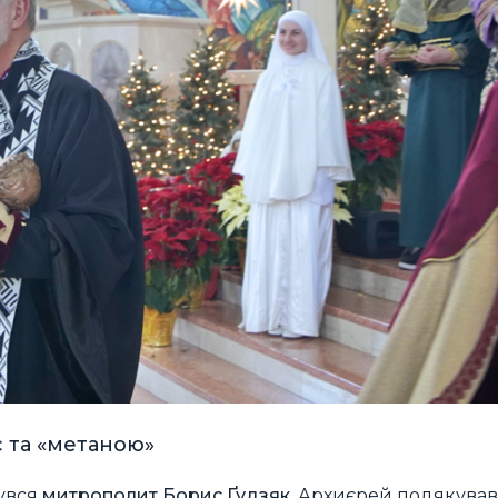
с та «метаною»
нувся
митрополит Борис Ґудзяк
. Архиєрей подякував