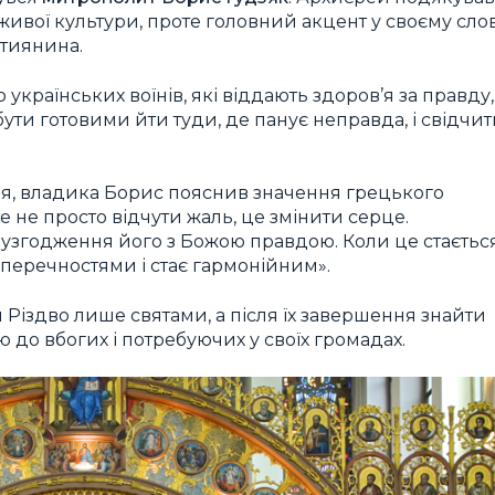
живої культури, проте головний акцент у своєму слов
стиянина.
українських воїнів, які віддають здоров’я за правду,
бути готовими йти туди, де панує неправда, і свідчи
я, владика Борис пояснив значення грецького
це не просто відчути жаль, це змінити серце.
узгодження його з Божою правдою. Коли це стається
перечностями і стає гармонійним».
Різдво лише святами, а після їх завершення знайти
ю до вбогих і потребуючих у своїх громадах.