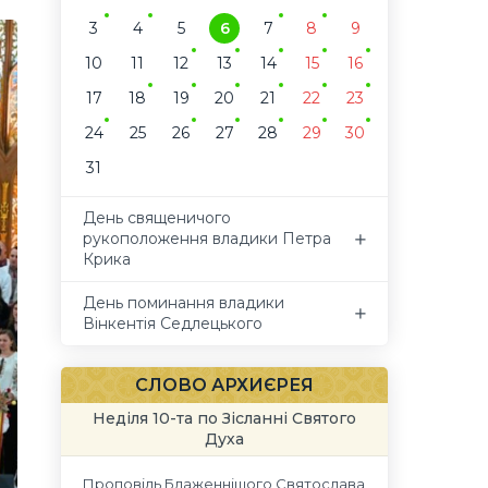
3
4
5
6
7
8
9
10
11
12
13
14
15
16
17
18
19
20
21
22
23
24
25
26
27
28
29
30
31
День священичого
рукоположення владики Петра
Крика
День поминання владики
Вінкентія Седлецького
СЛОВО АРХИЄРЕЯ
Неділя 10-та по Зісланні Святого
Духа
Проповідь Блаженнішого Святослава