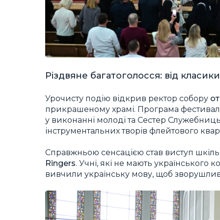
Різдвяне багатоголосся: від класик
Урочисту подію відкрив ректор собору
от
прикрашеному храмі. Програма фестивалю
у виконанні молоді та Сестер Служебниц
інструментальних творів флейтового кварт
Справжньою сенсацією став виступ шкіль
Ringers
. Учні, які не мають українського
вивчили українську мову, щоб зворушли