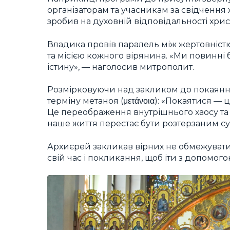
організаторам та учасникам за свідчення 
зробив на духовній відповідальності хри
Владика провів паралель між жертовністю 
та місією кожного вірянина. «Ми повинні 
істину», — наголосив митрополит.
Розмірковуючи над закликом до покаянн
терміну метаноя (μετάνοια): «Покаятися — 
Це переображення внутрішнього хаосу та 
наше життя перестає бути розтерзаним су
Архиєрей закликав вірних не обмежувати 
свій час і покликання, щоб іти з допомого