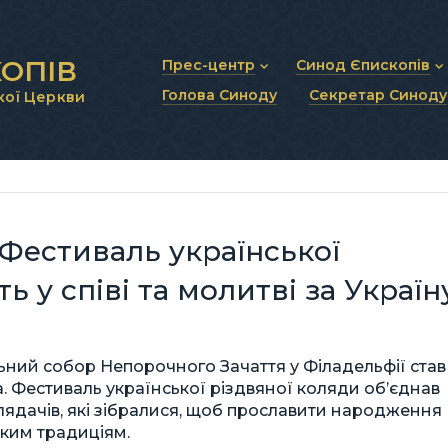
ОПІВ
Прес-центр
Синод Єпископів
Голова Синоду
Секретар Синоду
кої Церкви
Новини та анонси
Статут Синоду Єписко
Інтерв’ю та коментарі
Регламент Синоду Єп
Проповіді та промови
Положення про Голов
Молитовне прикликанн
Синодальні органи
Секретаріат Синоду
Контактна інформація
 Фестиваль української
ь у співі та молитві за Україн
альний собор Непорочного Зачаття у Філадельфії став
 Фестиваль української різдвяної коляди об’єднав
глядачів, які зібралися, щоб прославити народження
ьким традиціям.