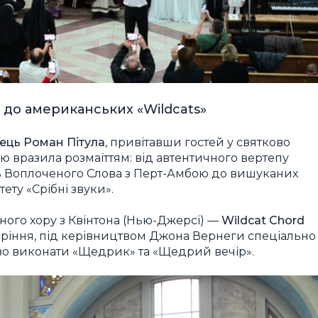
и до американських «Wildcats»
ець Роман Пітула
, привітавши гостей у святково
 вразила розмаїттям: від автентичного вертепу
ь Воплоченого Слова з Перт-Амбою до вишуканих
ету «Срібні звуки».
ного хору з Квінтона (Нью-Джерсі) —
Wildcat Chord
 коріння, під керівництвом Джона Вернеги спеціально
во виконати «Щедрик» та «Щедрий вечір».