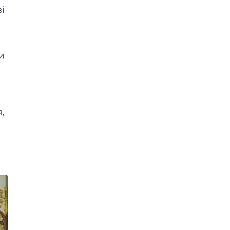
і
ти
,