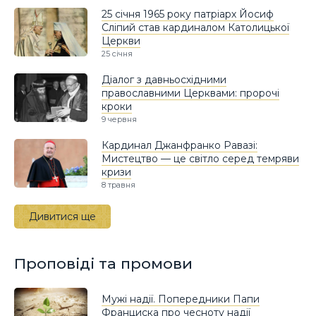
25 січня 1965 року патріарх Йосиф
Сліпий став кардиналом Католицької
Церкви
25 січня
Діалог з давньосхідними
православними Церквами: пророчі
кроки
9 червня
Кардинал Джанфранко Равазі:
Мистецтво — це світло серед темряви
кризи
8 травня
Дивитися ще
Проповіді та промови
Мужі надії. Попередники Папи
Франциска про чесноту надії