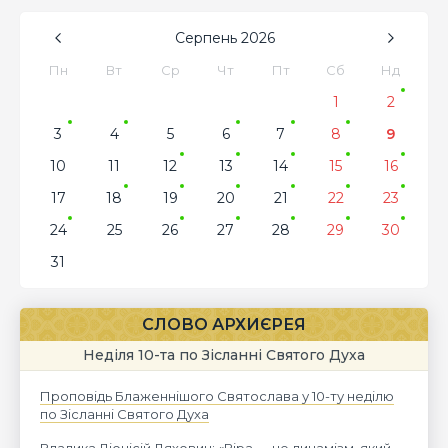
Серпень
2026
Пн
Вт
Ср
Чт
Пт
Сб
Нд
1
2
3
4
5
6
7
8
9
10
11
12
13
14
15
16
17
18
19
20
21
22
23
24
25
26
27
28
29
30
31
СЛОВО АРХИЄРЕЯ
Неділя 10-та по Зісланні Святого Духа
Проповідь Блаженнішого Святослава у 10-ту неділю
по Зісланні Святого Духа
Владика Діонісій Ляхович: «Віра — це динамізм, який