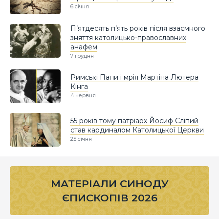
6 січня
П’ятдесять п’ять років після взаємного
зняття католицько-православних
анафем
7 грудня
Римські Папи і мрія Мартіна Лютера
Кінга
4 червня
55 років тому патріарх Йосиф Сліпий
став кардиналом Католицької Церкви
25 січня
МАТЕРІАЛИ СИНОДУ
ЄПИСКОПІВ 2026