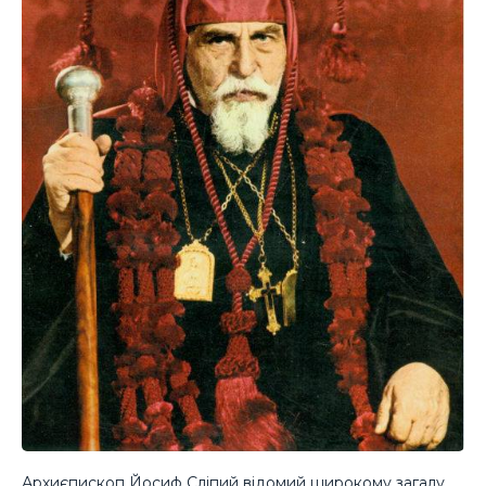
Архиєпископ Йосиф Сліпий відомий широкому загалу