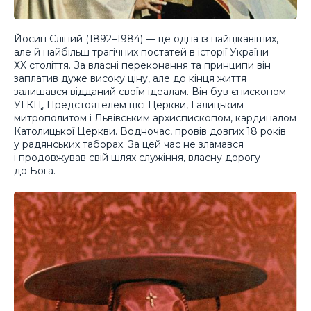
Йосип Сліпий (1892–1984) — це одна із найцікавіших,
але й найбільш трагічних постатей в історії України
ХХ століття. За власні переконання та принципи він
заплатив дуже високу ціну, але до кінця життя
залишався відданий своїм ідеалам. Він був єпископом
УГКЦ, Предстоятелем цієї Церкви, Галицьким
митрополитом і Львівським архиєпископом, кардиналом
Католицької Церкви. Водночас, провів довгих 18 років
у радянських таборах. За цей час не зламався
і продовжував свій шлях служіння, власну дорогу
до Бога.