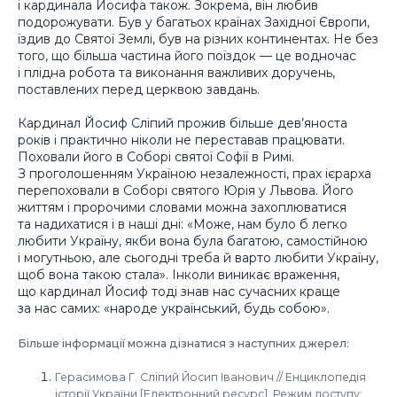
і кардинала Йосифа також. Зокрема, він любив
подорожувати. Був у багатьох країнах Західної Європи,
їздив до Святої Землі, був на різних континентах. Не без
того, що більша частина його поїздок — це водночас
і плідна робота та виконання важливих доручень,
поставлених перед церквою завдань.
Кардинал Йосиф Сліпий прожив більше дев’яноста
років і практично ніколи не переставав працювати.
Поховали його в Соборі святої Софії в Римі.
З проголошенням Україною незалежності, прах ієрарха
перепоховали в Соборі святого Юрія у Львова. Його
життям і пророчими словами можна захоплюватися
та надихатися і в наші дні: «Може, нам було б легко
любити Україну, якби вона була багатою, самостійною
і могутньою, але сьогодні треба й варто любити Україну,
щоб вона такою стала». Інколи виникає враження,
що кардинал Йосиф тоді знав нас сучасних краще
за нас самих: «народе український, будь собою».
Більше інформації можна дізнатися з наступних джерел:
Герасимова Г. Сліпий Йосип Іванович // Енциклопедія
історії України [Електронний ресурс]. Режим доступу: