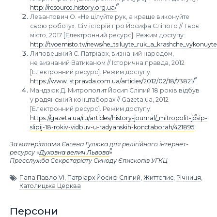
http://resource.history.org.ua/
Левантович О. «Не цілуйте рук, а краще виконуйте
свою роботу». Сім історій про Йосифа Сліпого // Твоє
місто, 2017 [Електронний ресурс]. Режим доступу:
http://tvoemisto.tv/news/ne_tsiluyte_ruk_a_krashche_vykonuy
Липовецький С. Патріарх, визнаний народом,
не визнаний Ватиканом // Історична правда, 2012
[Електронний ресурс]. Режим доступу:
https://www.istpravda.com.ua/articles/2012/02/18/73821/
Мандзюк Д. Митрополит Йосип Сліпий 18 років відбув
у радянський концтаборах // Gazeta.ua, 2012
[Електронний ресурс]. Режим доступу:
https://gazeta.ua/ru/articles/history-journal/_mitropolit-josip-
slipij-18-rokiv-vidbuv-u-radyanskih-konctaborah/421895
За матеріалами Євгена Гулюка для релігійного інтернет-
ресурсу «
Духовна велич Львова
»
Пресслужба Секретаріату Синоду Єпископів УГКЦ
Папа Павло VI
,
Патріарх Йосиф Сліпий
,
Життєпис
,
Річниця
,
Католицька Церква
Персони