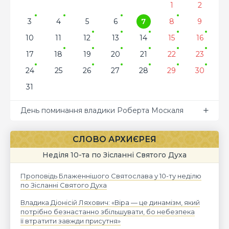
1
2
3
4
5
6
7
8
9
10
11
12
13
14
15
16
17
18
19
20
21
22
23
24
25
26
27
28
29
30
31
День поминання владики Роберта Москаля
СЛОВО АРХИЄРЕЯ
Неділя 10-та по Зісланні Святого Духа
Проповідь Блаженнішого Святослава у 10-ту неділю
по Зісланні Святого Духа
Владика Діонісій Ляхович: «Віра — це динамізм, який
потрібно безнастанно збільшувати, бо небезпека
її втратити завжди присутня»