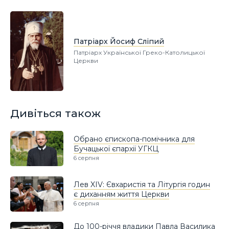
Патріарх Йосиф Сліпий
Патріарх Української Греко-Католицької
Церкви
Дивіться також
Обрано єпископа-помічника для
Бучацької єпархії УГКЦ
6 серпня
Лев XIV: Євхаристія та Літургія годин
є диханням життя Церкви
6 серпня
До 100-річчя владики Павла Василика