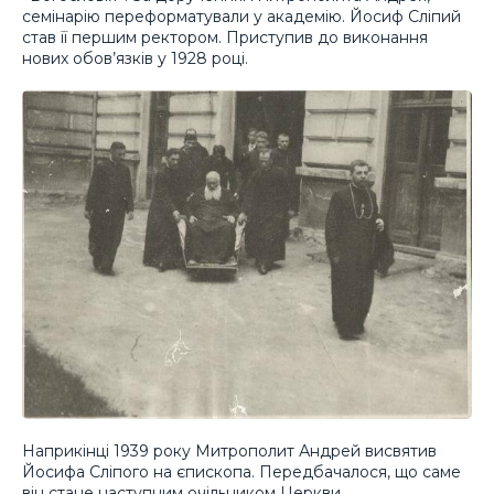
семінарію переформатували у академію. Йосиф Сліпий
став її першим ректором. Приступив до виконання
нових обов’язків у 1928 році.
Наприкінці 1939 року Митрополит Андрей висвятив
Йосифа Сліпого на єпископа. Передбачалося, що саме
він стане наступним очільником Церкви.