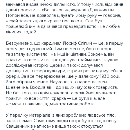
займався видавничою діяльністю. У тому числі, відновив
давні проекти — «Богословія», журнал «Дзвони» і ін.
Попри все, не дозволяв цілувати йому руку — говорив,
нехай замість цього краще працюють. Сам був
працелюбним, відзначався працездатністю і не любив
лінивих людей.
Безсумнівно, що кардинал Йосиф Сліпий — це, в першу
чергу, діяч церковний. Тим не менше, його енергії
та запалу вистачало і на інші ініціативи. Зокрема, він
практично все життя продовжував займатися наукою,
досліджував історію Церкви, також долучався
до ініціатив в сфері культури, сприяв розвитку музейної
сфери. За все перераховане, ще у далекому 1930 році,
його обрали членом Наукового товариства імені
Шевченка. Входив він і до інших наукових товариств.
Не без того, що крім наукової та релігійної діяльності,
практично все життя ієрарха — це рутинна, але
не менш важлива, адміністративна робота.
У переліку матеріалів, з яких зроблено людське тіло,
заліза немає. Саме тому люди потребують відпочину.
Священників написане вище також стосується