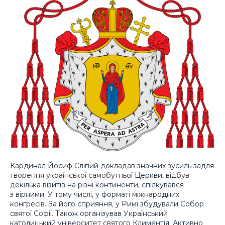
Кардинал Йосиф Сліпий докладав значних зусиль задля
творення української самобутньої Церкви, відбув
декілька візитів на різні континенти, спілкувався
з вірними. У тому числі, у форматі міжнародних
конгресів. За його сприяння, у Римі збудували Собор
святої Софії. Також організував Український
католицький університет святого Климентія. Активно