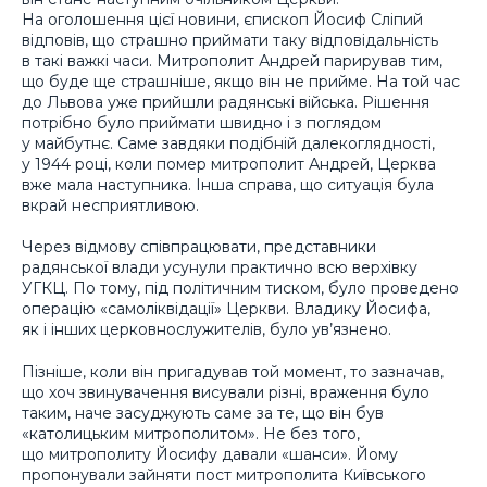
На оголошення цієї новини, єпископ Йосиф Сліпий
відповів, що страшно приймати таку відповідальність
в такі важкі часи. Митрополит Андрей парирував тим,
що буде ще страшніше, якщо він не прийме. На той час
до Львова уже прийшли радянські війська. Рішення
потрібно було приймати швидно і з поглядом
у майбутнє. Саме завдяки подібній далекоглядності,
у 1944 році, коли помер митрополит Андрей, Церква
вже мала наступника. Інша справа, що ситуація була
вкрай несприятливою.
Через відмову співпрацювати, представники
радянської влади усунули практично всю верхівку
УГКЦ. По тому, під політичним тиском, було проведено
операцію «самоліквідації» Церкви. Владику Йосифа,
як і інших церковнослужителів, було ув’язнено.
Пізніше, коли він пригадував той момент, то зазначав,
що хоч звинувачення висували різні, враження було
таким, наче засуджують саме за те, що він був
«католицьким митрополитом». Не без того,
що митрополиту Йосифу давали «шанси». Йому
пропонували зайняти пост митрополита Київського