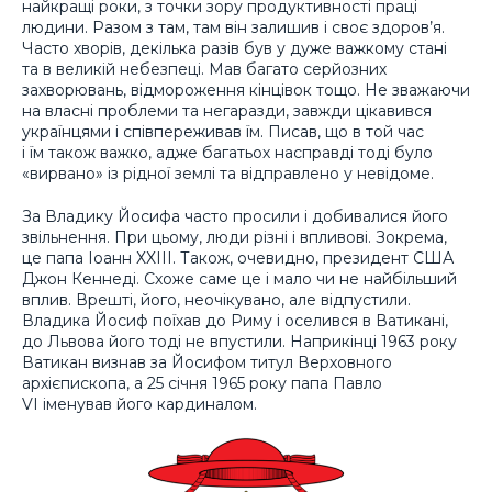
найкращі роки, з точки зору продуктивності праці
людини. Разом з там, там він залишив і своє здоров’я.
Часто хворів, декілька разів був у дуже важкому стані
та в великій небезпеці. Мав багато серйозних
захворювань, відмороження кінцівок тощо. Не зважаючи
на власні проблеми та негаразди, завжди цікавився
українцями і співпереживав їм. Писав, що в той час
і їм також важко, адже багатьох насправді тоді було
«вирвано» із рідної землі та відправлено у невідоме.
За Владику Йосифа часто просили і добивалися його
звільнення. При цьому, люди різні і впливові. Зокрема,
це папа Іоанн ХХІІІ. Також, очевидно, президент США
Джон Кеннеді. Схоже саме це і мало чи не найбільший
вплив. Врешті, його, неочікувано, але відпустили.
Владика Йосиф поїхав до Риму і оселився в Ватикані,
до Львова його тоді не впустили. Наприкінці 1963 року
Ватикан визнав за Йосифом титул Верховного
архієпископа, а 25 січня 1965 року папа Павло
VI іменував його кардиналом.