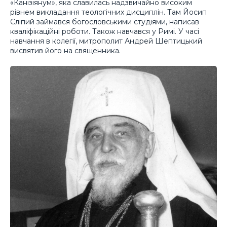
«Канізіянум», яка славилась надзвичайно високим
рівнем викладання теологічних дисциплін. Там Йосип
Сліпий займався богословськими студіями, написав
кваліфікаційні роботи. Також навчався у Римі. У часі
навчання в колегії, митрополит Андрей Шептицький
висвятив його на священника.