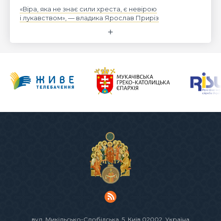
«Віра, яка не знає сили хреста, є невірою
і лукавством», — владика Ярослав Приріз
вул. Микільсько-Слобідська, 5
, Київ 02002, Україна