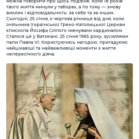
можна говорити про щось подібне, коли 18 років
твого життя минули у таборах, а по тому — знову
виклик і відповідальність: за себе та за інших.
Сьогодні, 25 січня, є чергова річниця від дня, коли
очільника Української Греко-Католицької Церкви
єпископа Йосифа Сліпого іменували кардиналом.
Сталося це у Ватикані, 25 січня 1965 року, зусиллями
папи Павла VI. Користуючись нагодою, пригадуємо
найцікавіші та найважливіші моменти з життя
непересічного діяча.