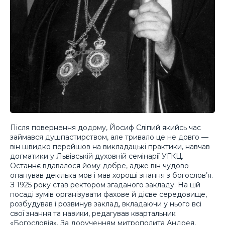
Після повернення додому, Йосиф Сліпий якийсь час
займався душпастирством, але тривало це не довго —
він швидко перейшов на викладацькі практики, навчав
догматики у Львівській духовній семінарії УГКЦ.
Останнє вдавалося йому добре, адже він чудово
опанував декілька мов і мав хороші знання з богослов’я.
З 1925 року став ректором згаданого закладу. На цій
посаді зумів організувати фахове й дієве середовище,
розбудував і розвинув заклад, вкладаючи у нього всі
свої знання та навики, редагував квартальник
«Богословія». За дорученням митрополита Андрея,