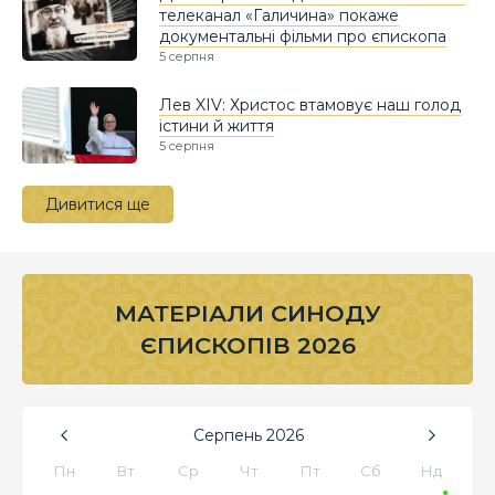
телеканал «Галичина» покаже
документальні фільми про єпископа
5 серпня
Лев XIV: Христос втамовує наш голод
істини й життя
5 серпня
Дивитися ще
МАТЕРІАЛИ СИНОДУ
ЄПИСКОПІВ 2026
Серпень
2026
Пн
Вт
Ср
Чт
Пт
Сб
Нд