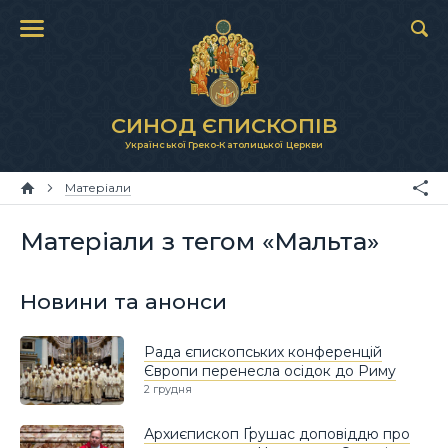
СИНОД ЄПИСКОПІВ
Української Греко-Католицької Церкви
Матеріали
Матеріали з тегом «Мальта»
Новини та анонси
Рада єпископських конференцій
Європи перенесла осідок до Риму
2 грудня
Архиєпископ Ґрушас доповіддю про