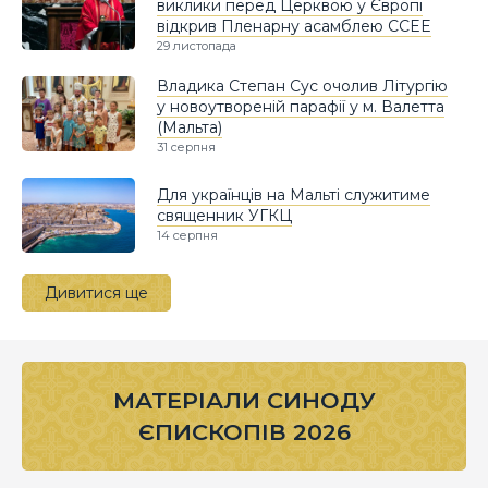
виклики перед Церквою у Європі
відкрив Пленарну асамблею CCEE
29 листопада
Владика Степан Сус очолив Літургію
у новоутвореній парафії у м. Валетта
(Мальта)
31 серпня
Для українців на Мальті служитиме
священник УГКЦ
14 серпня
Дивитися ще
МАТЕРІАЛИ СИНОДУ
ЄПИСКОПІВ 2026