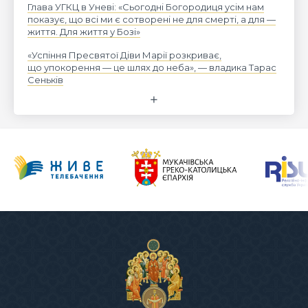
Глава УГКЦ в Уневі: «Сьогодні Богородиця усім нам
показує, що всі ми є сотворені не для смерті, а для —
життя. Для життя у Бозі»
«Успіння Пресвятої Діви Марії розкриває,
що упокорення — це шлях до неба», — владика Тарас
Сеньків