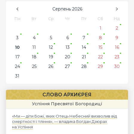
Серпень
2026
Пн
Вт
Ср
Чт
Пт
Сб
Нд
1
2
3
4
5
6
7
8
9
10
11
12
13
14
15
16
17
18
19
20
21
22
23
24
25
26
27
28
29
30
31
СЛОВО АРХИЄРЕЯ
Успіння Пресвятої Богородиці
«Ми — діти Божі, яких Отець Небесний визволив від
смертності і тління», — владика Богдан Дзюрах
на Успіння