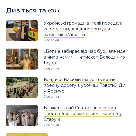
Дивіться також
Українські громади в Італії передали
карету швидкої допомоги для
захисників України
7 серпня
«Бог не забирає від нас бурі, але йде
в них з нами», — єпископ Володимир
Груца
7 серпня
Владика Василій Івасюк освятив
Хресну дорогу в урочищі Товстий Діл
у Яремче
7 серпня
Блаженніший Святослав освятив
простір для формації семінаристів у
Старуні
7 серпня