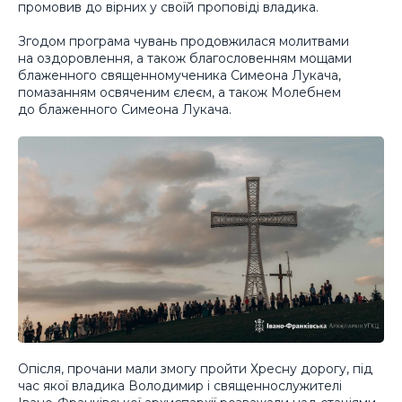
промовив до вірних у своїй проповіді владика.
Згодом програма чувань продовжилася молитвами
на оздоровлення, а також благословенням мощами
блаженного священномученика Симеона Лукача,
помазанням освяченим єлеєм, а також Молебнем
до блаженного Симеона Лукача.
Опісля, прочани мали змогу пройти Хресну дорогу, під
час якої владика Володимир і священнослужителі