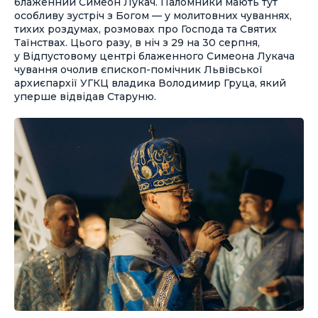
блаженний Симеон Лукач. Паломники мають тут
особливу зустріч з Богом — у молитовних чуваннях,
тихих роздумах, розмовах про Господа та Святих
Таїнствах. Цього разу, в ніч з 29 на 30 серпня,
у Відпустовому центрі блаженного Симеона Лукача
чування очолив єпископ-помічник Львівської
архиєпархії УГКЦ владика Володимир Груца, який
уперше відвідав Старуню.