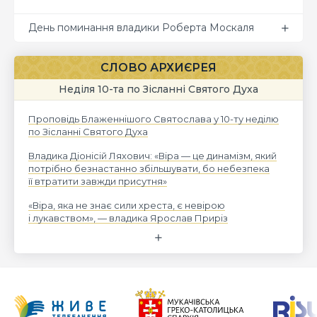
День поминання владики Роберта Москаля
СЛОВО АРХИЄРЕЯ
Неділя 10-та по Зісланні Святого Духа
Проповідь Блаженнішого Святослава у 10-ту неділю
по Зісланні Святого Духа
Владика Діонісій Ляхович: «Віра — це динамізм, який
потрібно безнастанно збільшувати, бо небезпека
її втратити завжди присутня»
«Віра, яка не знає сили хреста, є невірою
і лукавством», — владика Ярослав Приріз