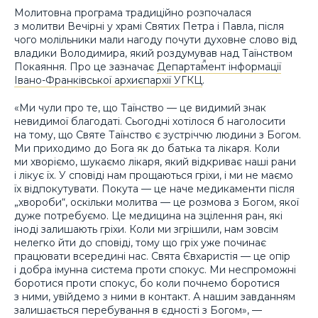
Молитовна програма традиційно розпочалася
з молитви Вечірні у храмі Святих Петра і Павла, після
чого молільники мали нагоду почути духовне слово від
владики Володимира, який роздумував над Таїнством
Покаяння. Про це зазначає
Департамент інформації
Івано-Франківської архиєпархії УГКЦ
.
«Ми чули про те, що Таїнство — це видимий знак
невидимої благодаті. Сьогодні хотілося б наголосити
на тому, що Святе Таїнство є зустріччю людини з Богом.
Ми приходимо до Бога як до батька та лікаря. Коли
ми хворіємо, шукаємо лікаря, який відкриває наші рани
і лікує їх. У сповіді нам прощаються гріхи, і ми не маємо
їх відпокутувати. Покута — це наче медикаменти після
„хвороби“, оскільки молитва — це розмова з Богом, якої
дуже потребуємо. Це медицина на зцілення ран, які
іноді залишають гріхи. Коли ми згрішили, нам зовсім
нелегко йти до сповіді, тому що гріх уже починає
працювати всередині нас. Свята Євхаристія — це опір
і добра імунна система проти спокус. Ми неспроможні
боротися проти спокус, бо коли почнемо боротися
з ними, увійдемо з ними в контакт. А нашим завданням
залишається перебування в єдності з Богом», —