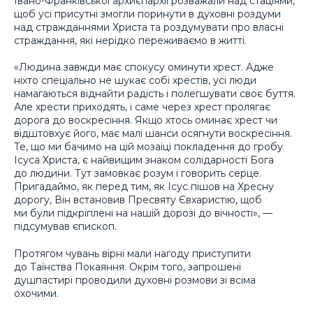
Івано-Франківської архиєпархії розважали над стаціями,
щоб усі присутні змогли поринути в духовні роздуми
над стражданнями Христа та роздумувати про власні
страждання, які нерідко переживаємо в житті.
«Людина завжди має спокусу оминути хрест. Адже
ніхто спеціально не шукає собі хрестів, усі люди
намагаються віднайти радість і полегшувати своє буття.
Але хрести приходять, і саме через хрест пролягає
дорога до воскресіння. Якщо хтось оминає хрест чи
відштовхує його, має малі шанси осягнути воскресіння.
Те, що ми бачимо на цій мозаїці покладення до гробу
Ісуса Христа, є найвищим знаком солідарності Бога
до людини. Тут замовкає розум і говорить серце.
Пригадаймо, як перед тим, як Ісус пішов на Хресну
дорогу, Він встановив Пресвяту Євхаристію, щоб
ми були підкріплені на нашій дорозі до вічності», —
підсумував єпископ.
Протягом чувань вірні мали нагоду приступити
до Таїнства Покаяння. Окрім того, запрошені
душпастирі проводили духовні розмови зі всіма
охочими.