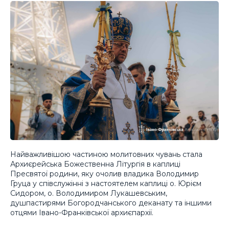
Найважливішою частиною молитовних чувань стала
Архиєрейська Божественна Літургія в каплиці
Пресвятої родини, яку очолив владика Володимир
Груца у співслужінні з настоятелем каплиці о. Юрієм
Сидором, о. Володимиром Лукашевським,
душпастирями Богородчанського деканату та іншими
отцями Івано-Франківської архиєпархії.