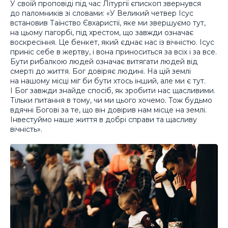
У своїй проповіді під час Літургії єпископ звернувся
до паломників зі словами: «У Великий четвер Ісус
встановив Таїнство Євхаристії, яке ми звершуємо тут,
на цьому пагорбі, під хрестом, що завжди означає
воскресіння. Це бенкет, який єднає нас із вічністю. Ісус
приніс себе в жертву, і вона приноситься за всіх і за все.
Бути рибалкою людей означає витягати людей від
смерті до життя. Бог довіряє людині. На цій землі
на нашому місці міг би бути хтось інший, але ми є тут.
І Бог завжди знайде спосіб, як зробити нас щасливими.
Тільки питання в тому, чи ми цього хочемо. Тож будьмо
вдячні Богові за те, що він довірив нам місце на землі.
Інвестуймо наше життя в добрі справи та щасливу
вічність».