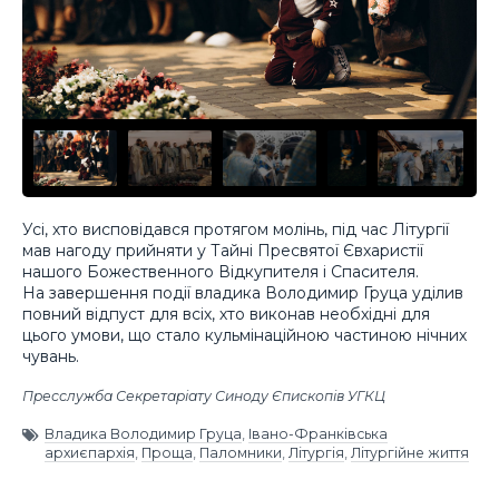
Усі, хто висповідався протягом молінь, під час Літургії
мав нагоду прийняти у Тайні Пресвятої Євхаристії
нашого Божественного Відкупителя і Спасителя.
На завершення події владика Володимир Груца уділив
повний відпуст для всіх, хто виконав необхідні для
цього умови, що стало кульмінаційною частиною нічних
чувань.
Пресслужба Секретаріату Синоду Єпископів УГКЦ
Владика Володимир Груца
,
Івано-Франківська
архиєпархія
,
Проща
,
Паломники
,
Літургія
,
Літургійне життя