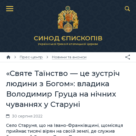
СИНОД ЄПИСКОПІВ
Української Греко-Католицької Церкви
Прес-центр
Новини та анонси
«Святе Таїнство — це зустріч
людини з Богом»: владика
Володимир Груца на нічних
чуваннях у Старуні
30 серпня 2022
Село Старуня, що на Івано-Франківщині, щомісяця
приймає тисячі вірян на своїй землі, де служив