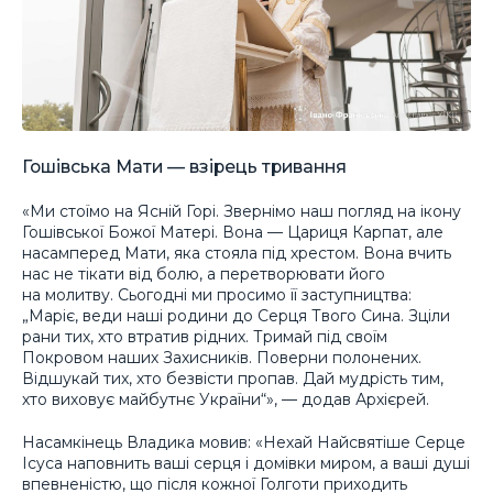
Гошівська Мати — взірець тривання
«Ми стоїмо на Ясній Горі. Звернімо наш погляд на ікону
Гошівської Божої Матері. Вона — Цариця Карпат, але
насамперед Мати, яка стояла під хрестом. Вона вчить
нас не тікати від болю, а перетворювати його
на молитву. Сьогодні ми просимо її заступництва:
„Маріє, веди наші родини до Серця Твого Сина. Зціли
рани тих, хто втратив рідних. Тримай під своїм
Покровом наших Захисників. Поверни полонених.
Відшукай тих, хто безвісти пропав. Дай мудрість тим,
хто виховує майбутнє України“», — додав Архієрей.
Насамкінець Владика мовив: «Нехай Найсвятіше Серце
Icyca наповнить ваші серця і домівки миром, а ваші душі
впевненістю, що після кожної Голготи приходить