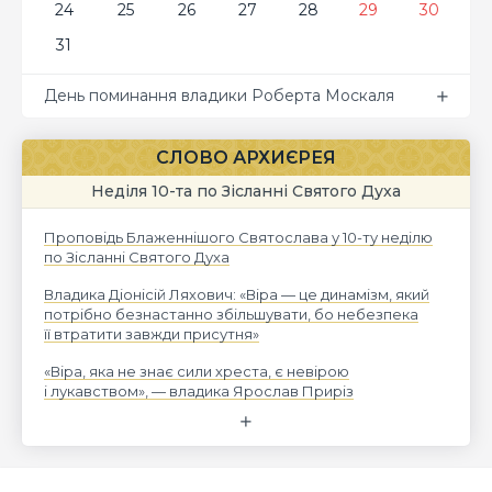
24
25
26
27
28
29
30
31
День поминання владики Роберта Москаля
СЛОВО АРХИЄРЕЯ
Неділя 10-та по Зісланні Святого Духа
Проповідь Блаженнішого Святослава у 10-ту неділю
по Зісланні Святого Духа
Владика Діонісій Ляхович: «Віра — це динамізм, який
потрібно безнастанно збільшувати, бо небезпека
її втратити завжди присутня»
«Віра, яка не знає сили хреста, є невірою
і лукавством», — владика Ярослав Приріз