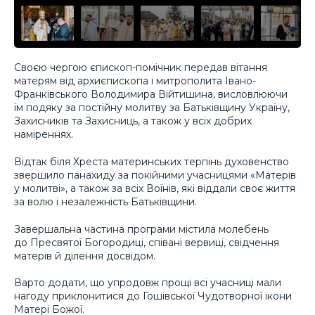
Своєю чергою єпископ-помічник передав вітання
матерям від архиєпископа і митрополита Івано-
Франківського Володимира Війтишина, висловлюючи
їм подяку за постійну молитву за Батьківщину Україну,
Захисників та Захисниць, а також у всіх добрих
наміреннях.
Відтак біля Хреста материнських терпінь духовенство
звершило панахиду за покійними учасницями «Матерів
у молитві», а також за всіх Воїнів, які віддали своє життя
за волю і незалежність Батьківщини.
Завершальна частина програми містила молебень
до Пресвятої Богородиці, співані вервиці, свідчення
матерів й ділення досвідом.
Варто додати, що упродовж прощі всі учасниці мали
нагоду приклонитися до Гошівської Чудотворної ікони
Матері Божої.