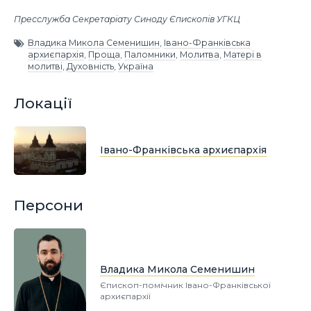
Пресслужба Секретаріату Синоду Єпископів УГКЦ
Владика Микола Семенишин
,
Івано-Франківська
архиєпархія
,
Проща
,
Паломники
,
Молитва
,
Матері в
молитві
,
Духовність
,
Україна
Локації
Івано-Франківська архиєпархія
Персони
Владика Микола Семенишин
Єпископ-помічник Івано-Франківської
архиєпархії