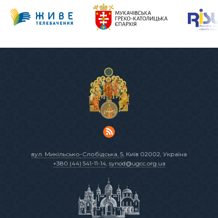
вул. Микільсько-Слобідська, 5
, Київ 02002, Україна
+380 (44) 541-11-14
,
synod@ugcc.org.ua