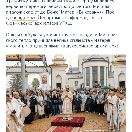
з різних куточків Галичини. Вони спершу молилися
вервицю перемоги, вервицю до святого Миколая,
а також акафіст до Божої Матері «Виховання». Про
це
повідомляє
Департамент інформації Івано-
Франківської архиєпархії УГКЦ.
Опісля відбулася урочиста зустріч владики Миколи,
якого тепло прийняла велика спільнота «Матерів
у молитві», отці василіяни та духовенство архиєпархії.