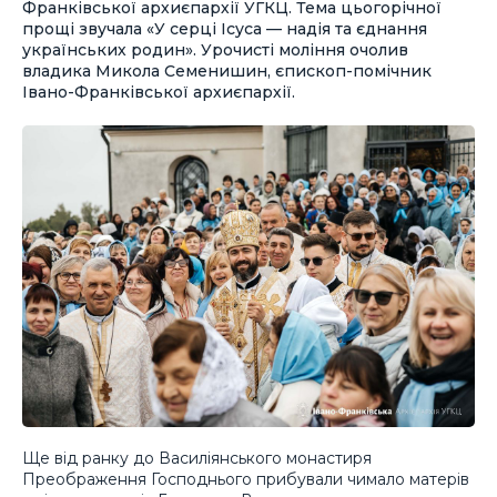
Франківської архиєпархії УГКЦ. Тема цьогорічної
прощі звучала «У серці Ісуса — надія та єднання
українських родин». Урочисті моління очолив
владика Микола Семенишин, єпископ-помічник
Івано-Франківської архиєпархії.
Ще від ранку до Василіянського монастиря
Преображення Господнього прибували чимало матерів