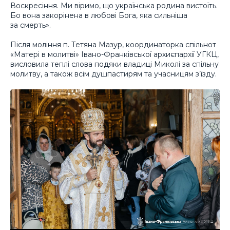
Воскресіння. Ми віримо, що українська родина вистоїть.
Бо вона закорінена в любові Бога, яка сильніша
за смерть».
Після моління п. Тетяна Мазур, координаторка спільнот
«Матері в молитві» Івано-Франківської архиєпархії УГКЦ,
висловила теплі слова подяки владиці Миколі за спільну
молитву, а також всім душпастирям та учасницям з’їзду.