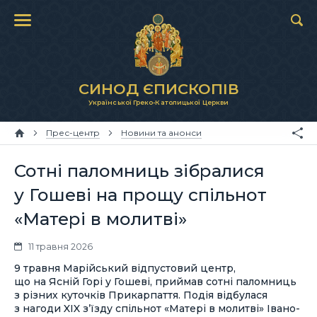
СИНОД ЄПИСКОПІВ
Української Греко-Католицької Церкви
Прес-центр
Новини та анонси
Сотні паломниць зібралися
у Гошеві на прощу спільнот
«Матері в молитві»
11 травня 2026
9 травня Марійський відпустовий центр,
що на Ясній Горі у Гошеві, приймав сотні паломниць
з різних куточків Прикарпаття. Подія відбулася
з нагоди XIX з’їзду спільнот «Матері в молитві» Івано-