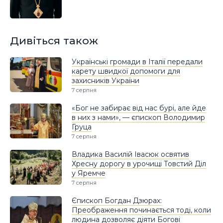
Дивіться також
Українські громади в Італії передали
карету швидкої допомоги для
захисників України
7 серпня
«Бог не забирає від нас бурі, але йде
в них з нами», — єпископ Володимир
Груца
7 серпня
Владика Василій Івасюк освятив
Хресну дорогу в урочищі Товстий Діл
у Яремче
7 серпня
Єпископ Богдан Дзюрах:
Преображення починається тоді, коли
людина дозволяє діяти Богові