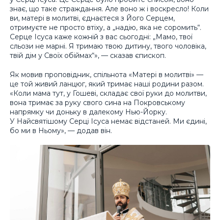
знає, що таке страждання. Але воно ж і воскресло! Коли
ви, матері в молитві, єднаєтеся з Його Серцем,
отримуєте не просто втіху, а „надію, яка не соромить“.
Серце Ісуса каже кожній з вас сьогодні: „Мамо, твої
сльози не марні. Я тримаю твою дитину, твого чоловіка,
твій дім у Своїх обіймах“», — сказав єпископ.
Як мовив проповідник, спільнота «Матері в молитві» —
це той живий ланцюг, який тримає наші родини разом.
«Коли мама тут, у Гошеві, складає свої руки до молитви,
вона тримає за руку свого сина на Покровському
напрямку чи доньку в далекому Нью-Йорку.
У Найсвятішому Серці Ісуса немає відстаней. Ми єдині,
бо ми в Ньому», — додав він.