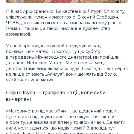
Під час Архиєрейської Божественної Літургії Єпископу
співслужили ігумен монастиря о. Вікентій Слободян,
ЧСВВ, духівник спільнот на архиєпархіальному рівні о.
Роман Пташник, а також численне духовенство
архиєпархії.
У своїй проповіді архиєрей роздумував над
покликанням матері: «Сьогодні, у цю суботу,
в переддень Міжнародного дня матері, ми прийшли
до нашої Небесної Матері. Ми стоїмо на місці,
де століттями вимолювалися чуда. І сьогодні наші серця
не лише співають „Алилуя“, вони щемлять від болю,
який знає лише мати».
Серце Ісуса — джерело надії, коли сили
вичерпані
«Материнство під час війни — це щоденний подвиг.
Це молитва під звуки сирен, це очікування звістки
з фронту, це виховання дітей у тривожні часи. Де взяти
сили, коли здається, що надія гасне? Відповідь тут —
у Серці Ісуса. Це Серце було пробите списом, воно