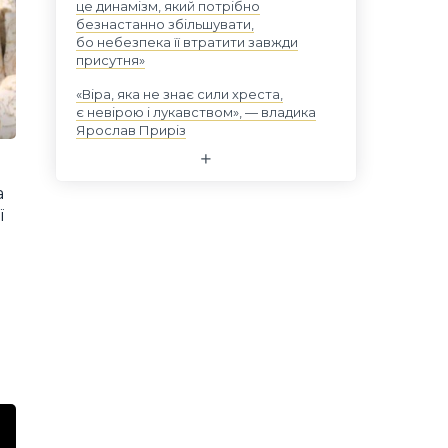
це динамізм, який потрібно
безнастанно збільшувати,
бо небезпека її втратити завжди
присутня»
«Віра, яка не знає сили хреста,
є невірою і лукавством», — владика
Ярослав Приріз
а
ї