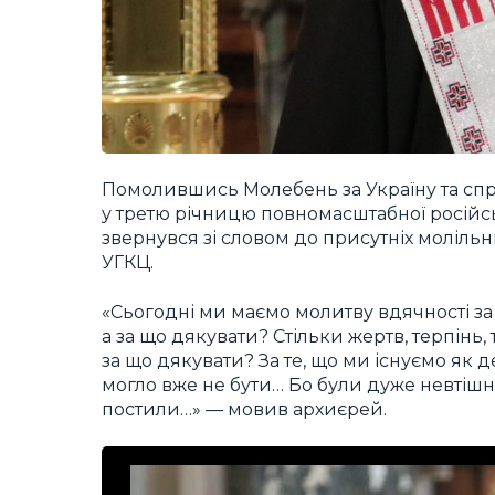
Помолившись Молебень за Україну та сп
у третю річницю повномасштабної російсь
звернувся зі словом до присутніх молільн
УГКЦ.
«Сьогодні ми маємо молитву вдячності за
а за що дякувати? Стільки жертв, терпінь, т
за що дякувати? За те, що ми існуємо як д
могло вже не бути… Бо були дуже невтішн
постили…» — мовив архиєрей.