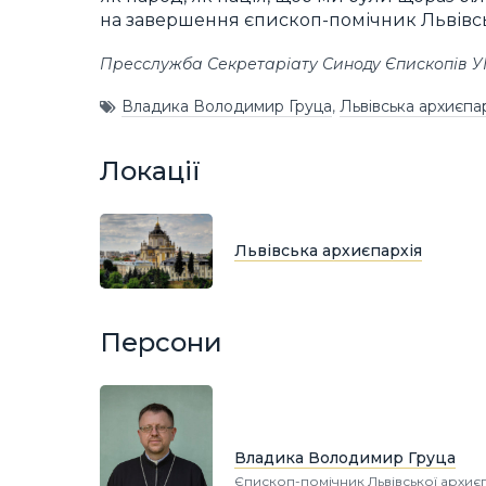
на завершення єпископ-помічник Львівськ
Пресслужба Секретаріату Синоду Єпископів 
Владика Володимир Груца
,
Львівська архиєпа
Локації
Львівська архиєпархія
Персони
Владика Володимир Груца
Єпископ-помічник Львівської архиєп