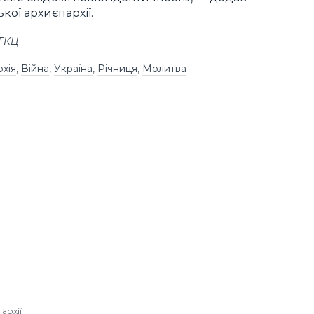
ої архиєпархії.
УГКЦ
рхія
,
Війна
,
Україна
,
Річниця
,
Молитва
архії