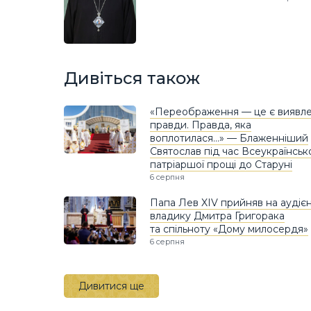
Дивіться також
«Переображення — це є виявл
правди. Правда, яка
воплотилася…» — Блаженніший
Святослав під час Всеукраїнськ
патріаршої прощі до Старуні
6 серпня
Папа Лев XIV прийняв на аудієн
владику Дмитра Григорака
та спільноту «Дому милосердя»
6 серпня
Дивитися ще