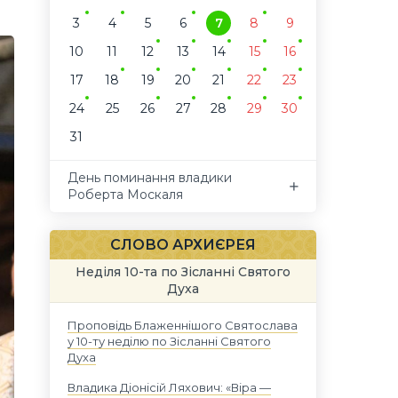
3
4
5
6
7
8
9
10
11
12
13
14
15
16
17
18
19
20
21
22
23
24
25
26
27
28
29
30
31
День поминання владики
Роберта Москаля
СЛОВО АРХИЄРЕЯ
Неділя 10-та по Зісланні Святого
Духа
Проповідь Блаженнішого Святослава
у 10-ту неділю по Зісланні Святого
Духа
Владика Діонісій Ляхович: «Віра —