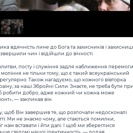
ка вдячність лине до Бога та захисників і захисниц
 звершили чин і відійшли до вічності.
литви, посту і служіння задля наближення перемоги
 моління не тільки тому, що є такий всеукраїнський
регулярно. Також нагадуємо, що кожного вівторка
країну, за наші Збройні Сили. Знаєте, не треба бути пр
щоб робити добро, адже кожний чи кожна може
нт», — закликав він.
у, щоб Він завершив те, що розпочали недосконалі
житті. Ми не знаємо чому, але стаються помилки,
 нам вставати і йти далі. І щоб ми збереглися
льше свідомі нашої ідентичності», — додав