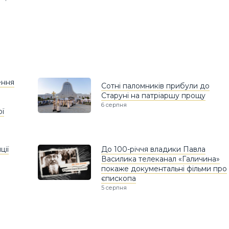
ення
Сотні паломників прибули до
Старуні на патріаршу прощу
6 серпня
ої
ції
До 100-річчя владики Павла
Василика телеканал «Галичина»
покаже документальні фільми про
єпископа
5 серпня