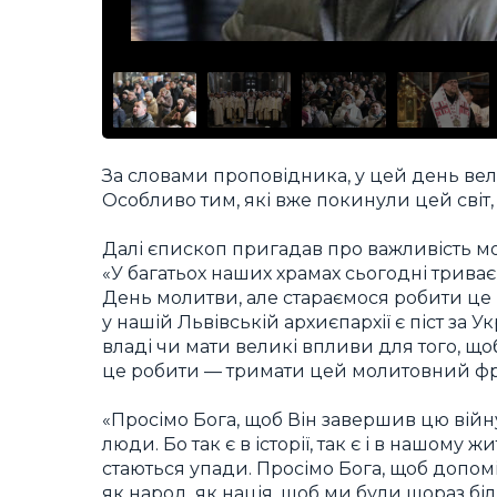
За словами проповідника, у цей день вели
Особливо тим, які вже покинули цей світ,
Далі єпископ пригадав про важливість мо
«У багатьох наших храмах сьогодні триває
День молитви, але стараємося робити це 
у нашій Львівській архиєпархії є піст за У
владі чи мати великі впливи для того, 
це робити — тримати цей молитовний фро
«Просімо Бога, щоб Він завершив цю війн
люди. Бо так є в історії, так є і в нашому 
стаються упади. Просімо Бога, щоб допоміг
як народ, як нація, щоб ми були щораз бі