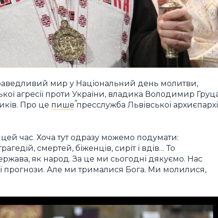
раведливий мир у Національний день молитви,
кої агресії проти України, владика Володимир Груц
иків. Про це
пише
пресслужба Львівської архиєпархі
 цей час. Хоча тут одразу можемо подумати:
рагедій, смертей, біженців, сиріт і вдів… То
ержава, як народ. За це ми сьогодні дякуємо. Нас
і прогнози. Але ми трималися Бога. Ми молилися,