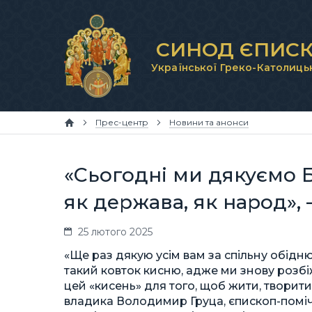
СИНОД ЄПИСК
Української Греко-Католиць
Прес-центр
Новини та анонси
«Сьогодні ми дякуємо Б
як держава, як народ»
25 лютого 2025
«Ще раз дякую усім вам за спільну обідню
такий ковток кисню, адже ми знову розб
цей «кисень» для того, щоб жити, творит
владика Володимир Груца, єпископ-помічн