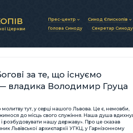
ОПІВ
Прес-центр
Синод Єпископів
Голова Синоду
Секретар Синоду
кої Церкви
Новини та анонси
Статут Синоду Єписко
Інтерв’ю та коментарі
Регламент Синоду Єп
Проповіді та промови
Положення про Голов
Молитовне прикликанн
Синодальні органи
Секретаріат Синоду
Контактна інформація
огові за те, що існуємо
, — владика Володимир Груца
 молитву тут, у серці нашого Львова. Це є, немовби,
іжимося до місць свого служіння. Наша душа вдихну
и і розбудовувати нашу державу». Про це сказав
ик Львівської архиєпархії УГКЦ, у Гарнізонному