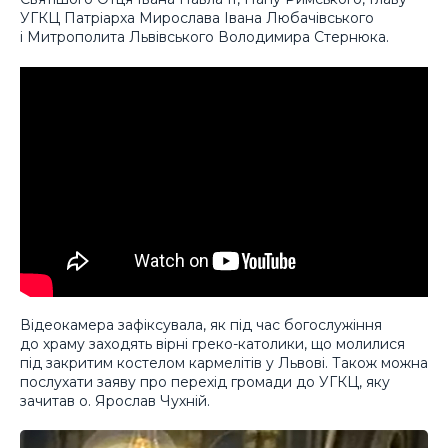
УГКЦ Патріарха Мирослава Івана Любачівського
і Митрополита Львівського Володимира Стернюка.
Відеокамера зафіксувала, як під час богослужіння
до храму заходять вірні греко-католики, що молилися
під закритим костелом кармелітів у Львові. Також можна
послухати заяву про перехід громади до УГКЦ, яку
зачитав о. Ярослав Чухній.