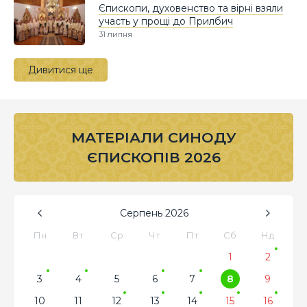
Єпископи, духовенство та вірні взяли
участь у прощі до Прилбич
31 липня
Дивитися ще
МАТЕРІАЛИ СИНОДУ
ЄПИСКОПІВ 2026
Серпень
2026
Пн
Вт
Ср
Чт
Пт
Сб
Нд
1
2
3
4
5
6
7
8
9
10
11
12
13
14
15
16