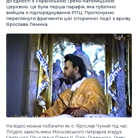
до єдності з Українською Греко-Католицькою
Церквою. Це була перша парафія, яка публічно
вийшла з підпорядкування РПЦ. Пропонуємо
переглянути фрагменти цієї історичної події з архіву
Ярослава Лемика.
На відео можна побачити як о. Ярослав Чухній під час
Літургії, замість імені Московського патріарха згадує
Святішого Отця Івана Павла ІІ, Папу Римського, Главу