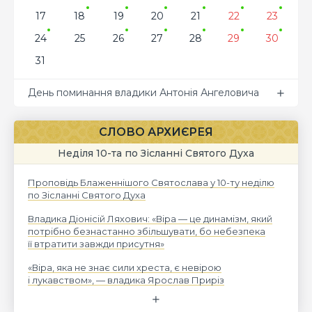
17
18
19
20
21
22
23
24
25
26
27
28
29
30
31
День поминання владики Антонія Ангеловича
СЛОВО АРХИЄРЕЯ
Неділя 10-та по Зісланні Святого Духа
Проповідь Блаженнішого Святослава у 10-ту неділю
по Зісланні Святого Духа
Владика Діонісій Ляхович: «Віра — це динамізм, який
потрібно безнастанно збільшувати, бо небезпека
її втратити завжди присутня»
«Віра, яка не знає сили хреста, є невірою
і лукавством», — владика Ярослав Приріз