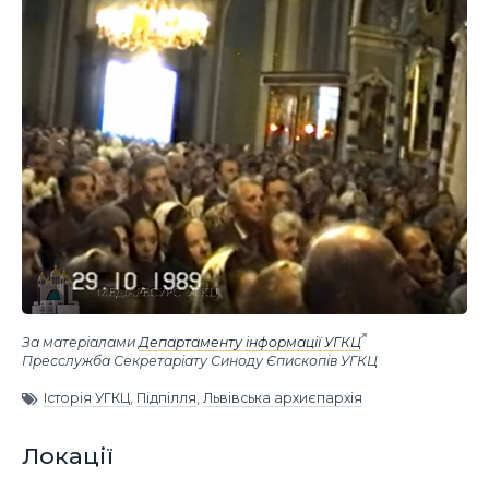
За матеріалами
Департаменту інформації УГКЦ
Пресслужба Секретаріату Синоду Єпископів УГКЦ
Історія УГКЦ
,
Підпілля
,
Львівська архиєпархія
Локації