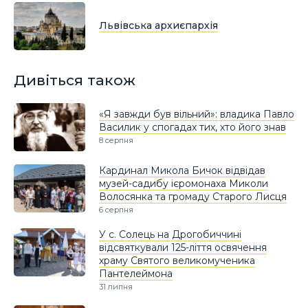
Львівська архиєпархія
Дивіться також
«Я завжди був вільний»: владика Павло
Василик у спогадах тих, хто його знав
8 серпня
Кардинал Микола Бичок відвідав
музей-садибу ієромонаха Миколи
Волосянка та громаду Старого Лисця
6 серпня
У с. Солець на Дрогобиччині
відсвяткували 125-ліття освячення
храму Святого великомученика
Пантелеймона
31 липня