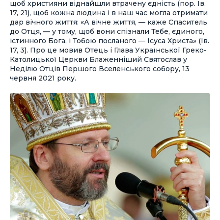
щоб християни віднайшли втрачену єдність (пор. Ів.
17, 21), щоб кожна людина і в наш час могла отримати
дар вічного життя: «А вічне життя, — каже Спаситель
до Отця, — у тому, щоб вони спізнали Тебе, єдиного,
істинного Бога, і Тобою посланого — Ісуса Христа» (Ів.
17, 3). Про це мовив Отець і Глава Української Греко-
Католицької Церкви Блаженніший Святослав у
Неділю Отців Першого Вселенського собору, 13
червня 2021 року.