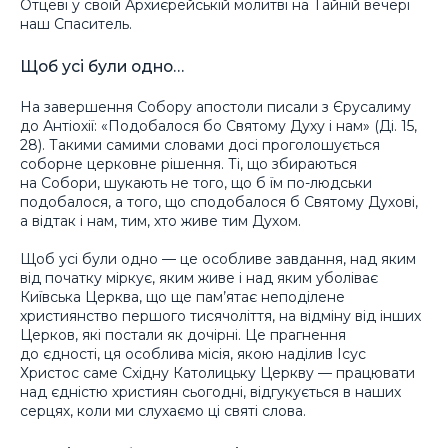
Отцеві у своїй Архиєрейській молитві на Тайній вечері
наш Спаситель.
Щоб усі були одно…
На завершення Собору апостоли писали з Єрусалиму
до Антіохії: «Подобалося бо Святому Духу і нам» (Ді. 15,
28). Такими самими словами досі проголошується
соборне церковне рішення. Ті, що збираються
на Собори, шукають не того, що б їм по-людськи
подобалося, а того, що сподобалося б Святому Духові,
а відтак і нам, тим, хто живе тим Духом.
Щоб усі були одно — це особливе завдання, над яким
від початку міркує, яким живе і над яким уболіває
Київська Церква, що ще пам’ятає неподілене
християнство першого тисячоліття, на відміну від інших
Церков, які постали як дочірні. Це прагнення
до єдності, ця особлива місія, якою наділив Ісус
Христос саме Східну Католицьку Церкву — працювати
над єдністю християн сьогодні, відгукується в наших
серцях, коли ми слухаємо ці святі слова.