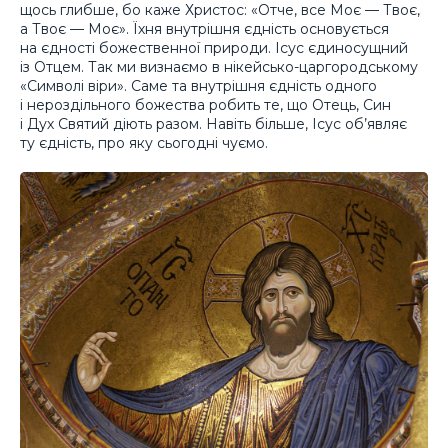
щось глибше, бо каже Христос: «Отче, все Моє — Твоє,
а Твоє — Моє». Їхня внутрішня єдність основується
на єдності божественної природи. Ісус єдиносущний
із Отцем. Так ми визнаємо в нікейсько-царгородському
«Символі віри». Саме та внутрішня єдність одного
і нероздільного божества робить те, що Отець, Син
і Дух Святий діють разом. Навіть більше, Ісус об’являє
ту єдність, про яку сьогодні чуємо.