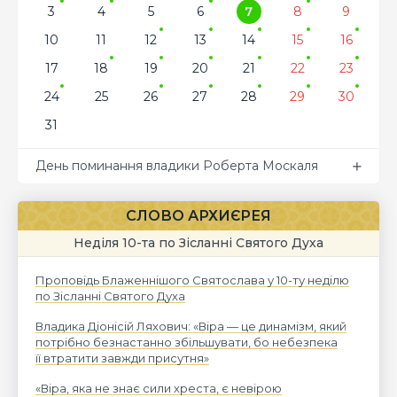
3
4
5
6
7
8
9
10
11
12
13
14
15
16
17
18
19
20
21
22
23
24
25
26
27
28
29
30
31
День поминання владики Роберта Москаля
СЛОВО АРХИЄРЕЯ
Неділя 10-та по Зісланні Святого Духа
Проповідь Блаженнішого Святослава у 10-ту неділю
по Зісланні Святого Духа
Владика Діонісій Ляхович: «Віра — це динамізм, який
потрібно безнастанно збільшувати, бо небезпека
її втратити завжди присутня»
«Віра, яка не знає сили хреста, є невірою