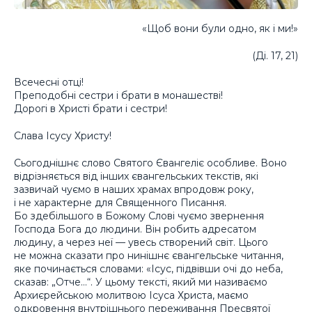
«Щоб вони були одно, як і ми!»
(Ді. 17, 21)
Всечесні отці!
Преподобні сестри і брати в монашестві!
Дорогі в Христі брати і сестри!
Слава Ісусу Христу!
Сьогоднішнє слово Святого Євангеліє особливе. Воно
відрізняється від інших євангельських текстів, які
зазвичай чуємо в наших храмах впродовж року,
і не характерне для Священного Писання.
Бо здебільшого в Божому Слові чуємо звернення
Господа Бога до людини. Він робить адресатом
людину, а через неї — увесь створений світ. Цього
не можна сказати про нинішнє євангельське читання,
яке починається словами: «Ісус, підвівши очі до неба,
сказав: „Отче…“. У цьому тексті, який ми називаємо
Архиєрейською молитвою Ісуса Христа, маємо
одкровення внутрішнього переживання Пресвятої