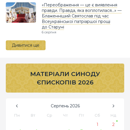
«Переображення — це є виявлення
правди. Правда, яка воплотилася…» —
Блаженніший Святослав під час
Всеукраїнської патріаршої прощі
до Старуні
6 серпня
Дивитися ще
МАТЕРІАЛИ СИНОДУ
ЄПИСКОПІВ 2026
Серпень
2026
Пн
Вт
Ср
Чт
Пт
Сб
Нд
1
2