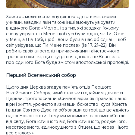
Христос молиться за внутрішню єдність між своїми
учнями, завдяки якій також інші зможуть увірувати
в єдиного Бога: «Молю… і за тих, які завдяки їхньому
слову увірують в Мене, щоб усі були одно, як Ти, Отче,
у Мені, а Я в Тобі, щоб і вони були в нас об’єднані; щоб
світ увірував, що Ти Мене послав» (Ів 17, 21–22). Він
робить своїх апостолів причасниками таїнственного
троїчного життя, і ця внутрішня єдність, це Євангеліє
про єдиного Бога буде змістом апостольської проповіді.
Перший Вселенський собор
Цього дня Церква згадує пам’ять отців Першого
Нікейського Собору, який став життєдайним для всієї
Церкви, проголосивши «Символ віри» як правило нашої
віри і життя, урочисто визнавши божество Ісуса Христа
і відтак Святого Духа та об’явивши світові, що це єдність
одної Божої істоти. Тому ми молимося словами: «Світло
від світу, Бога істинного від Бога істинного, родженого,
несотвореного, єдиносущного з Отцем, що через Нього
все сталося».