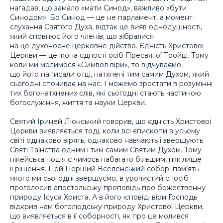
нагадав, що замало «мати Синод», важливо «бути
Синодом». Бо Синод — це не парламент, а момент
слухання Святого Духа, відтак це вияв однодушності,
який сповнює його членів, що зібралися
на це духоносне церковне дійство. Єдність Христової
Церкви — це ікона єдності осіб Пресвятої Тройці. Тому
коли ми молимося «Символ віри», то відчуваємо,
що його написали отці, натхнені тим самим Духом, який
сьогодні спочиває на нас. І можемо зростати в розумінні
тих богонатхнених слів, які сьогодні стають частиною
богослужіння, життя та науки Церкви.
Святий Іриней Ліонський говорив, що єдність Христової
Церкви виявляється тоді, коли всі єпископи в усьому
світі однаково вірять, однаково навчають і звершують
Святі Таїнства одним і тим самим Святим Духом. Тому
нікейська подія є чимось набагато більшим, ніж лише
її рішення. Цей Перший Вселенський собор, пам’ять
якого ми сьогодні звершуємо, в урочистий спосіб
проголосив апостольську проповідь про божественну
природу Ісуса Христа. А в його ісповіді віри Господь
відкрив нам боголюдську природу Христової Церкви,
що виявляється в її соборності, як про це молився