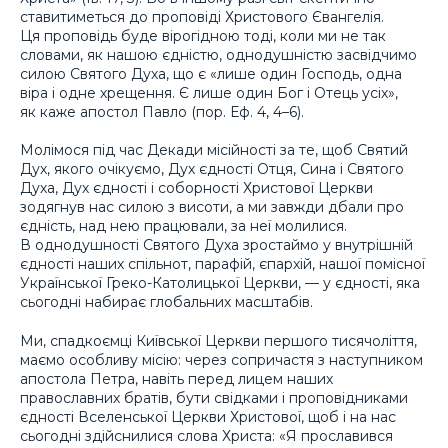
ставитиметься до проповіді Христового Євангелія.
Ця проповідь буде вірогідною тоді, коли ми не так
словами, як нашою єдністю, однодушністю засвідчимо
силою Святого Духа, що є «лише один Господь, одна
віра і одне хрещення. Є лише один Бог і Отець усіх»,
як каже апостол Павло (пор. Еф. 4, 4–6).
Молімося під час Декади місійності за те, щоб Святий
Дух, якого очікуємо, Дух єдності Отця, Сина і Святого
Духа, Дух єдності і соборності Христової Церкви
зодягнув нас силою з висоти, а ми завжди дбали про
єдність, над нею працювали, за неї молилися.
В однодушності Святого Духа зростаймо у внутрішній
єдності наших спільнот, парафій, єпархій, нашої помісної
Української Греко-Католицької Церкви, — у єдності, яка
сьогодні набирає глобальних масштабів.
Ми, спадкоємці Київської Церкви першого тисячоліття,
маємо особливу місію: через сопричастя з наступником
апостола Петра, навіть перед лицем наших
православних братів, бути свідками і проповідниками
єдності Вселенської Церкви Христової, щоб і на нас
сьогодні здійснилися слова Христа: «Я прославився