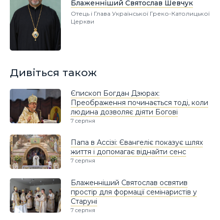
Блаженніший Святослав Шевчук
Отець і Глава Української Греко-Католицької
Церкви
Дивіться також
Єпископ Богдан Дзюрах:
Преображення починається тоді, коли
людина дозволяє діяти Богові
7 серпня
Папа в Ассізі: Євангеліє показує шлях
життя і допомагає віднайти сенс
7 серпня
Блаженніший Святослав освятив
простір для формації семінаристів у
Старуні
7 серпня