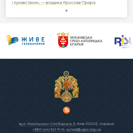
і лукавством», — владика Ярослав Приріз
вул. Микільсько-Слобідська, 5
, Київ 02002, Україна
+380 (44) 541-11-14
,
synod@ugcc.org.ua