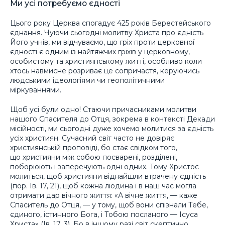
Ми усі потребуємо єдності
Цього року Церква спогадує 425 років Берестейського
єднання. Чуючи сьогодні молитву Христа про єдність
Його учнів, ми відчуваємо, що гріх проти церковної
єдності є одним із найтяжчих гріхів у церковному,
особистому та християнському житті, особливо коли
хтось навмисне розриває це сопричастя, керуючись
людськими ідеологіями чи геополітичними
міркуваннями.
Щоб усі були одно! Стаючи причасниками молитви
нашого Спасителя до Отця, зокрема в контексті Декади
місійності, ми сьогодні дуже хочемо молитися за єдність
усіх християн. Сучасний світ часто не довіряє
християнській проповіді, бо стає свідком того,
що християни між собою посварені, розділені,
поборюють і заперечують одні одних. Тому Христос
молиться, щоб християни віднайшли втрачену єдність
(пор. Ів. 17, 21), щоб кожна людина і в наш час могла
отримати дар вічного життя: «А вічне життя, — каже
Спаситель до Отця, — у тому, щоб вони спізнали Тебе,
єдиного, істинного Бога, і Тобою посланого — Ісуса
Христа» (Ів. 17, 3). Бо в іншому разі світ скептично