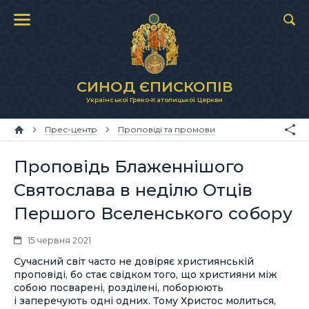
СИНОД ЄПИСКОПІВ
Української Греко-Католицької Церкви
Прес-центр
Проповіді та промови
Проповідь Блаженнішого
Святослава в неділю Отців
Першого Вселенського cобору
15 червня 2021
Сучасний світ часто не довіряє християнській
проповіді, бо стає свідком того, що християни між
собою посварені, розділені, поборюють
і заперечують одні одних. Тому Христос молиться,