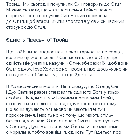
Тройці. Ми сьогодні почули, як Син говорить до Отця.
Можна сказати, що на завершення Тайної вечері
в присутності своїх учнів Син Божий промовляє
до Отця, щоб втаємничити апостолів у свій синівський
стосунок до Отця.
Єдність Пресвятої Тройці
Що найбільше впадає нам в око і торкає наше серце,
коли ми чуємо ці слова? Син молить свого Отця про
єдність між учнями, кажучи: «Отче, збережи їх, щоб вони
були одно». Ісус Христос не просить про щось уявне чи
невідоме, а об’являє їм, про що йдеться.
В Архиєрейській молитві Він показує, що Отець, Син
і Дух Святий разом становлять єдиного Бога у трьох
особах. Ця єдність між Божими іпостасями Тройці
основується не лише на однодумності, тобто тому,
що вони думають однаково чи мають ідентичні
переконання, і навіть не на тому, що мають спільні
бажання, хоч воля Отця є волею Сина і звершується
у Святому Дусі. Бо інакше ми б казали, що між ними
є моральна, тобто зовнішня, єдність. Тут йдеться про