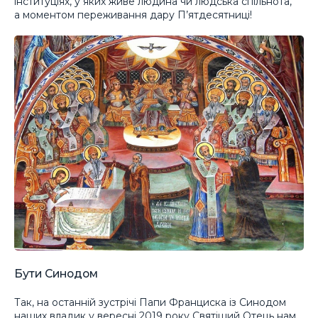
інституціях, у яких живе людина чи людська спільнота,
а моментом переживання дару П’ятдесятниці!
Бути Синодом
Так, на останній зустрічі Папи Франциска із Синодом
наших владик у вересні 2019 року Святіший Отець нам