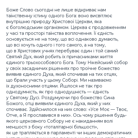
Боже Слово сьогодні не лише відкриває нам
таїнственну істину одного Бога: воно висвітлює
внутрішню природу Христової Церкви, яка
є боголюдським організмом. Церква є продовженням
у часі та просторі таїнства воплочення. Її єдність
основується не на тому, що всі однаково думають,
що всі хочуть одного і того самого, а на тому,
що в Христових учнях перебуває один і той самий
Святий Дух, який робить їх причасниками життя
єдиного трьохособового Бога. Тому Нікейський собор
у своїх засадничих рішеннях про троїчне божество
виявив єдиного Духа, який спочивав на тих отцях,
що брали участь у цьому Соборі. Ми називаємо
їх духоносними отцями. Йшлося не так про
однодумність, як про однодушність — єдність
у Святому Дусі. Роздумуючи про божество Сина
Божого, отці виявили єдиного Духа, який у них
спочиває. Здійснилося на них слово: «Усе Моє — Твоє,
Отче, а Я прославився в них». Ось чому рішення будь-
якого церковного Собору не є накиданням волі
меншості з боку «тоталітарної більшості»,
як це трапляється в парламенті чи інших демократичних