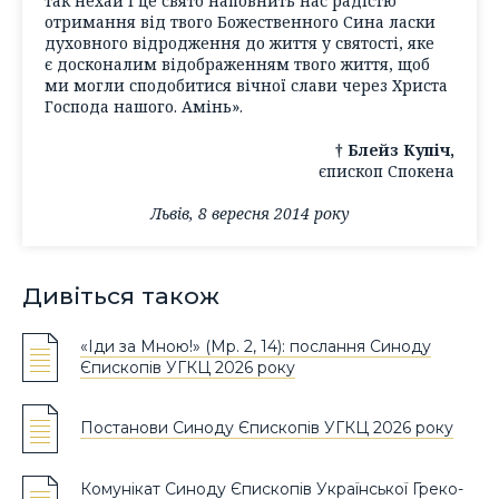
так нехай і це свято наповнить нас радістю
отримання від твого Божественного Сина ласки
духовного відродження до життя у святості, яке
є досконалим відображенням твого життя, щоб
ми могли сподобитися вічної слави через Христа
Господа нашого. Амінь».
† Блейз Купіч,
єпископ Спокена
Львів, 8 вересня 2014 року
Дивіться також
«Іди за Мною!» (Мр. 2, 14): послання Синоду
Єпископів УГКЦ 2026 року
Постанови Синоду Єпископів УГКЦ 2026 року
Комунікат Синоду Єпископів Української Греко-