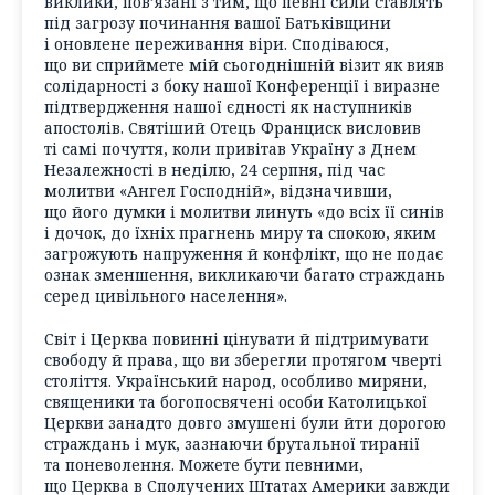
виклики, пов’язані з тим, що певні сили ставлять
під загрозу починання вашої Батьківщини
і оновлене переживання віри. Сподіваюся,
що ви сприймете мій сьогоднішній візит як вияв
солідарності з боку нашої Конференції і виразне
підтвердження нашої єдності як наступників
апостолів. Святіший Отець Франциск висловив
ті самі почуття, коли привітав Україну з Днем
Незалежності в неділю, 24 серпня, під час
молитви «Ангел Господній», відзначивши,
що його думки і молитви линуть «до всіх її синів
і дочок, до їхніх прагнень миру та спокою, яким
загрожують напруження й конфлікт, що не подає
ознак зменшення, викликаючи багато страждань
серед цивільного населення».
Світ і Церква повинні цінувати й підтримувати
свободу й права, що ви зберегли протягом чверті
століття. Український народ, особливо миряни,
священики та богопосвячені особи Католицької
Церкви занадто довго змушені були йти дорогою
страждань і мук, зазнаючи брутальної тиранії
та поневолення. Можете бути певними,
що Церква в Сполучених Штатах Америки завжди