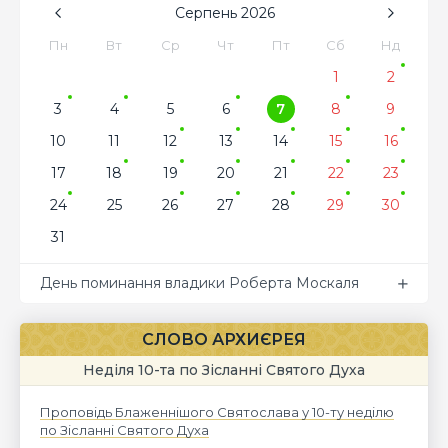
Серпень
2026
Пн
Вт
Ср
Чт
Пт
Сб
Нд
1
2
3
4
5
6
7
8
9
10
11
12
13
14
15
16
17
18
19
20
21
22
23
24
25
26
27
28
29
30
31
День поминання владики Роберта Москаля
СЛОВО АРХИЄРЕЯ
Неділя 10-та по Зісланні Святого Духа
Проповідь Блаженнішого Святослава у 10-ту неділю
по Зісланні Святого Духа