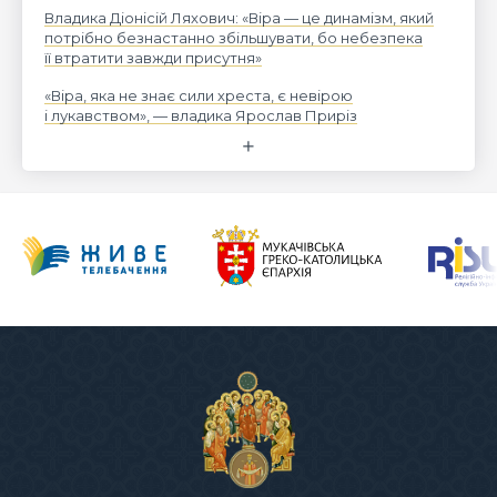
Владика Діонісій Ляхович: «Віра — це динамізм, який
потрібно безнастанно збільшувати, бо небезпека
її втратити завжди присутня»
«Віра, яка не знає сили хреста, є невірою
і лукавством», — владика Ярослав Приріз