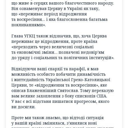
що живе в серцях вашого благочестивого народу.
Він ознаменував Церкву в Україні як таку,
що «переживає період відродження
та воскресіння… і яка благословенна багатьма
покликаннями».
Глава УГКЦ також відзначив, що, хоча Церква
переживає це відродження, проте країна
«переходить через величезні соціальні
та економічні зміни… позначені недовір’ям
до уряду і соціальних та політичних інституцій».
Відвідуючи ваші єпархії та парафії, я мав
можливість особисто побачити динамічність
і життєдайність Української Греко-Католицької
Церкви, те «відродження та воскресіння», яке
описав Блаженніший Святослав. Тому переказую
вам велике захоплення з боку єпископів США.
У вас є всі підстави пишатися прогресом, якого
ви досягли.
Проте ми також знаємо, що відтоді ситуація
у вашій країні змінилася, з’явилися нові