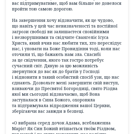
вас підтримуватиме, щоб вам більше не довелося
пройти тою самою дорогою.
На завершення хочу відзначити, як це чудово,
що навіть у цей час невизначеності та постійної
загрози свободі ви залишаєтеся спокійними
і незворушними та свідчите Євангеліє Ісуса
Христа, який вчив нас любити тих, хто переслідує
нас, і уповати на Боже Провидіння тоді, коли нас
оточили ті, що бажають нам зла. Спасибі
за це свідчення, якого так гостро потребує
сучасний світ. Дякую за цю можливість
звернутися до вас як до братів у Господі
і відновити в такий особистий спосіб узи, що нас
єднають. Дозвольте мені завершити свій виступ,
взиваючи до Пресвятої Богородиці, свято Різдва
якої ми сьогодні відзначаємо, щоб Вона
заступалася в Сина Божого, охороняла
та підтримувала відродження вашої Церкви,
зберігаючи вас завжди в безпеці.
«О вибрана серед дочок Адама, всеблаженна
Маріє! Як Син Божий втішається твоїм Різдвом,