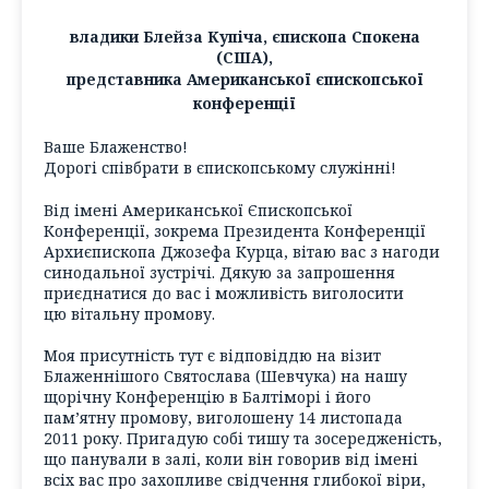
владики Блейза Купіча, єпископа Спокена
(США),
представника Американської єпископської
конференції
Ваше Блаженство!
Дорогі співбрати в єпископському служінні!
Від імені Американської Єпископської
Конференції, зокрема Президента Конференції
Архиєпископа Джозефа Курца, вітаю вас з нагоди
синодальної зустрічі. Дякую за запрошення
приєднатися до вас і можливість виголосити
цю вітальну промову.
Моя присутність тут є відповіддю на візит
Блаженнішого Святослава (Шевчука) на нашу
щорічну Конференцію в Балтіморі і його
пам’ятну промову, виголошену 14 листопада
2011 року. Пригадую собі тишу та зосередженість,
що панували в залі, коли він говорив від імені
всіх вас про захопливе свідчення глибокої віри,